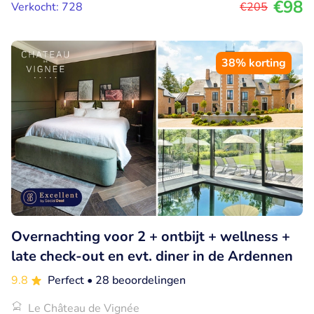
€98
Verkocht: 728
€205
38% korting
Overnachting voor 2 + ontbijt + wellness +
late check-out en evt. diner in de Ardennen
9.8
Perfect
• 28 beoordelingen
Le Château de Vignée