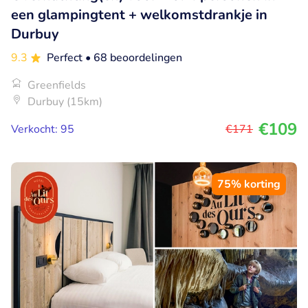
een glampingtent + welkomstdrankje in
Durbuy
9.3
Perfect
• 68 beoordelingen
Greenfields
Durbuy (15km)
€109
Verkocht: 95
€171
75% korting