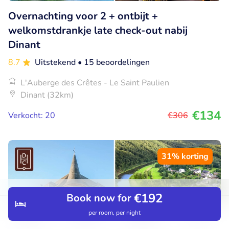
Overnachting voor 2 + ontbijt +
welkomstdrankje late check-out nabij
Dinant
8.7
Uitstekend
• 15 beoordelingen
L'Auberge des Crêtes - Le Saint Paulien
Dinant (32km)
€134
Verkocht: 20
€306
31% korting
€192
Book now for
per room, per night
Discover
Search
Bookings
Menu