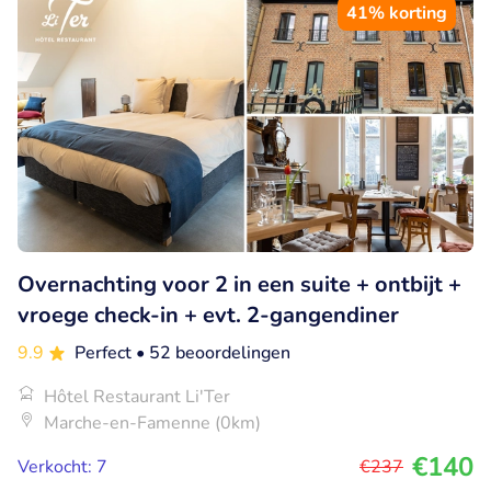
41% korting
Overnachting voor 2 in een suite + ontbijt +
vroege check-in + evt. 2-gangendiner
9.9
Perfect
• 52 beoordelingen
Hôtel Restaurant Li'Ter
Marche-en-Famenne (0km)
€140
Verkocht: 7
€237