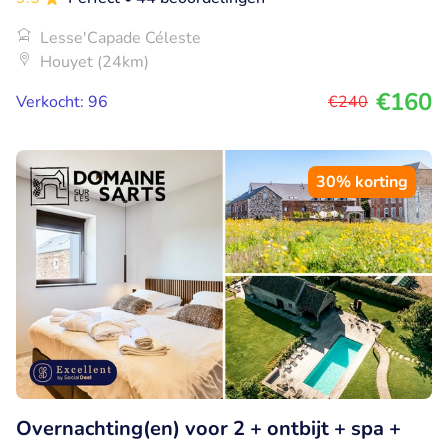
Lesse'Capade Céleste
Houyet (24km)
€160
Verkocht: 96
€240
30% korting
Overnachting(en) voor 2 + ontbijt + spa +