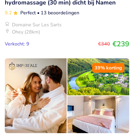
hydromassage (30 min) dicht bij Namen
9.2
Perfect
• 13 beoordelingen
Domaine Sur Les Sarts
Ohey (28km)
€239
Verkocht: 9
€340
39% korting