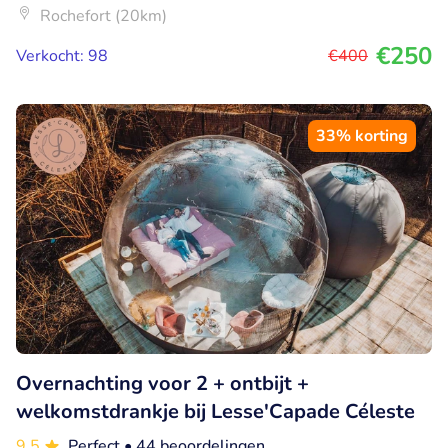
Rochefort (20km)
€250
Verkocht: 98
€400
33% korting
Overnachting voor 2 + ontbijt +
welkomstdrankje bij Lesse'Capade Céleste
9.5
Perfect
• 44 beoordelingen