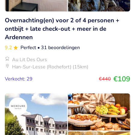
Overnachting(en) voor 2 of 4 personen +
ontbijt + late check-out + meer in de
Ardennen
9.2
Perfect
• 31 beoordelingen
Au Lit Des Ours
Han-Sur-Lesse (Rochefort) (15km)
€109
Verkocht: 29
€440