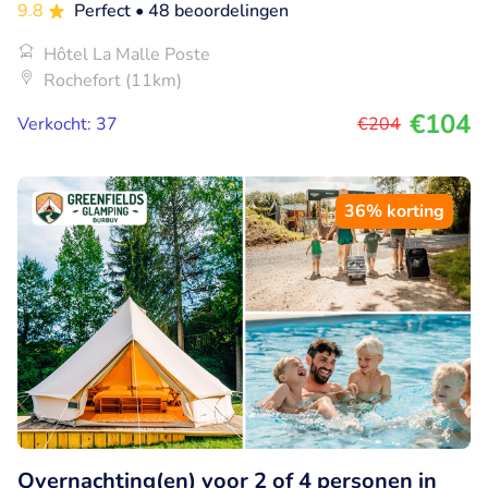
9.8
Perfect
• 48 beoordelingen
Hôtel La Malle Poste
Rochefort (11km)
€104
Verkocht: 37
€204
36% korting
Overnachting(en) voor 2 of 4 personen in