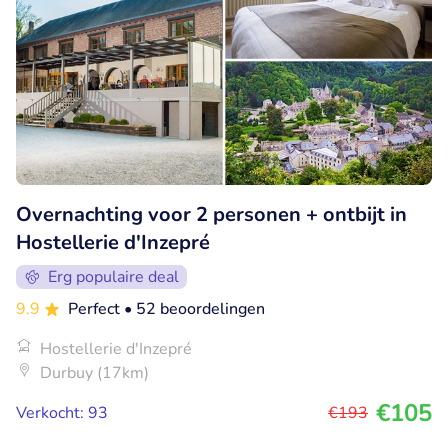
Overnachting voor 2 personen + ontbijt in
Hostellerie d'Inzepré
Erg populaire deal
9.9
Perfect
• 52 beoordelingen
Hostellerie d'Inzepré
Durbuy (17km)
€105
Verkocht: 93
€193