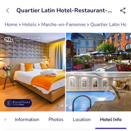
+31882050505
Quartier Latin Hotel-Restaurant-
Available until 23:00
Spa
Home
Hotels
Marche-en-Famenne
Quartier Latin Hot
ity
Information
Photos
Location
Hotel Info