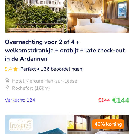
Overnachting voor 2 of 4 +
welkomstdrankje + ontbijt + late check-out
in de Ardennen
9.4
Perfect
• 136 beoordelingen
Hotel Mercure Han-sur-Lesse
Rochefort (16km)
€144
Verkocht: 124
€144
46% korting