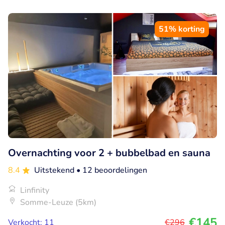
51% korting
Overnachting voor 2 + bubbelbad en sauna
8.4
Uitstekend
• 12 beoordelingen
Linfinity
Somme-Leuze (5km)
€145
Verkocht: 11
€296