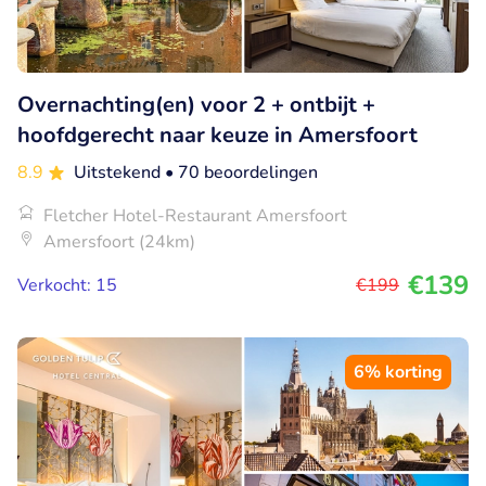
Overnachting(en) voor 2 + ontbijt +
hoofdgerecht naar keuze in Amersfoort
8.9
Uitstekend
• 70 beoordelingen
Fletcher Hotel-Restaurant Amersfoort
Amersfoort (24km)
€139
Verkocht: 15
€199
6% korting