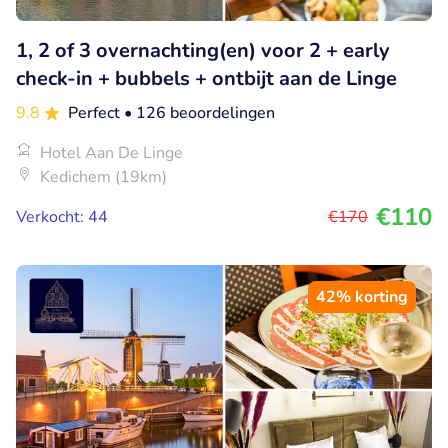
1, 2 of 3 overnachting(en) voor 2 + early
check-in + bubbels + ontbijt aan de Linge
9.8
Perfect
• 126 beoordelingen
Hotel Aan De Linge
Kedichem (19km)
€110
Verkocht: 44
€170
42% korting