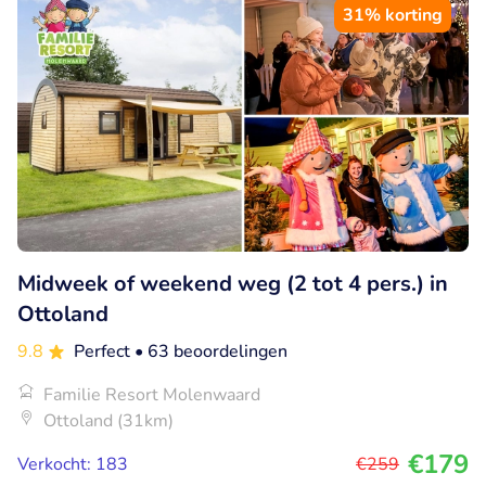
31% korting
Midweek of weekend weg (2 tot 4 pers.) in
Ottoland
9.8
Perfect
• 63 beoordelingen
Familie Resort Molenwaard
Ottoland (31km)
€179
Verkocht: 183
€259