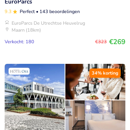
EuroParcs
9.3
Perfect
• 143 beoordelingen
EuroParcs De Utrechtse Heuvelrug
Maarn (18km)
€269
Verkocht: 180
€323
34% korting