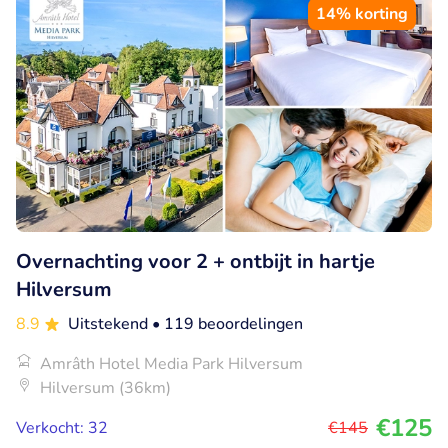
14% korting
Overnachting voor 2 + ontbijt in hartje
Hilversum
8.9
Uitstekend
• 119 beoordelingen
Amrâth Hotel Media Park Hilversum
Hilversum (36km)
€125
Verkocht: 32
€145