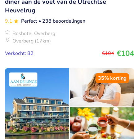
diner aan de voet van de Utrechtse
Heuvelrug
9.1
Perfect
• 238 beoordelingen
Boshotel Overberg
Overberg (17km)
€104
Verkocht: 82
€104
35% korting