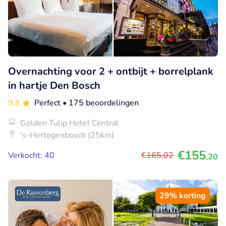
Overnachting voor 2 + ontbijt + borrelplank
in hartje Den Bosch
9.8
Perfect
• 175 beoordelingen
Golden Tulip Hotel Central
's-Hertogenbosch (25km)
€155
Verkocht: 40
€165
,02
,20
29% korting