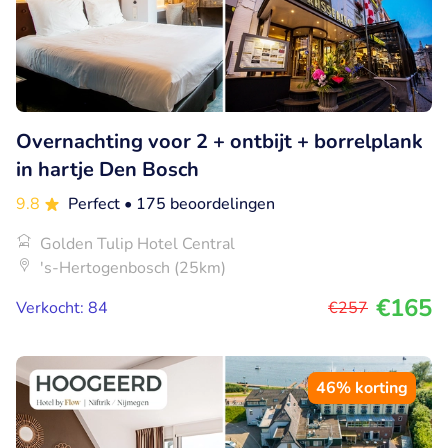
Overnachting voor 2 + ontbijt + borrelplank
in hartje Den Bosch
9.8
Perfect
• 175 beoordelingen
Golden Tulip Hotel Central
's-Hertogenbosch (25km)
€165
Verkocht: 84
€257
46% korting