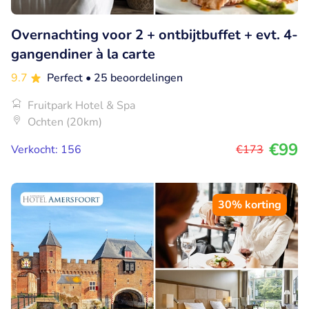
Overnachting voor 2 + ontbijtbuffet + evt. 4-
gangendiner à la carte
9.7
Perfect
• 25 beoordelingen
Fruitpark Hotel & Spa
Ochten (20km)
€99
Verkocht: 156
€173
30% korting