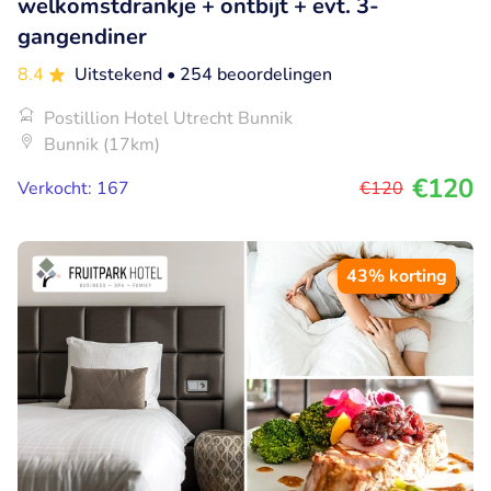
welkomstdrankje + ontbijt + evt. 3-
gangendiner
8.4
Uitstekend
• 254 beoordelingen
Postillion Hotel Utrecht Bunnik
Bunnik (17km)
€120
Verkocht: 167
€120
43% korting