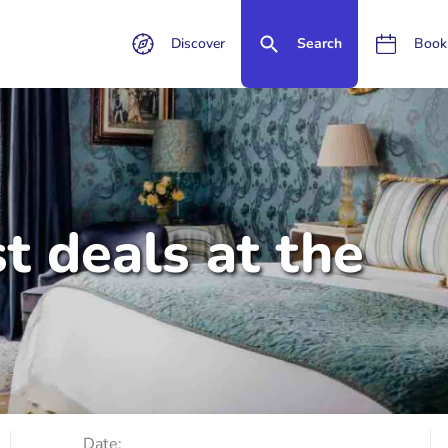
Discover
Search
Book
t deals at the
Date: