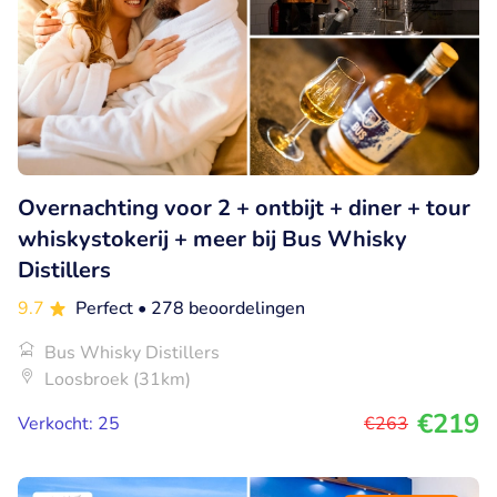
Overnachting voor 2 + ontbijt + diner + tour
whiskystokerij + meer bij Bus Whisky
Distillers
9.7
Perfect
• 278 beoordelingen
Bus Whisky Distillers
Loosbroek (31km)
€219
Verkocht: 25
€263