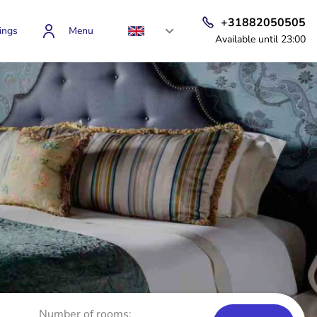
+31882050505
ings
Menu
Available until 23:00
Number of rooms: