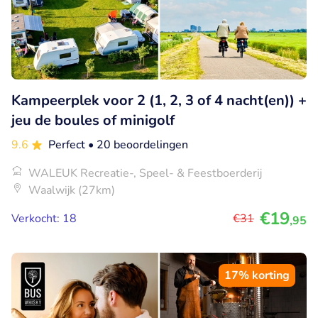
Kampeerplek voor 2 (1, 2, 3 of 4 nacht(en)) +
jeu de boules of minigolf
9.6
Perfect
• 20 beoordelingen
WALEUK Recreatie-, Speel- & Feestboerderij
Waalwijk (27km)
€19
Verkocht: 18
€31
,95
17% korting