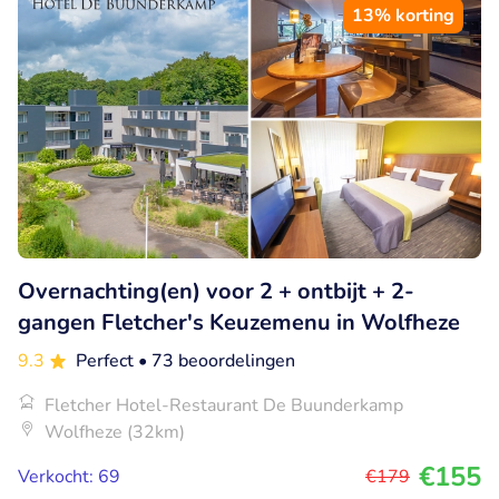
13% korting
Overnachting(en) voor 2 + ontbijt + 2-
gangen Fletcher's Keuzemenu in Wolfheze
9.3
Perfect
• 73 beoordelingen
Fletcher Hotel-Restaurant De Buunderkamp
Wolfheze (32km)
€155
Verkocht: 69
€179