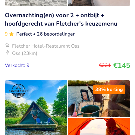
Overnachting(en) voor 2 + ontbijt +
hoofdgerecht van Fletcher's keuzemenu
9
Perfect
• 26 beoordelingen
Fletcher Hotel-Restaurant Oss
Oss (23km)
€145
Verkocht: 9
€221
38% korting