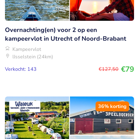
Overnachting(en) voor 2 op een
kampeervlot in Utrecht of Noord-Brabant
Kampeervlot
IJsselstein (24km)
€79
Verkocht: 143
€127
,50
36% korting