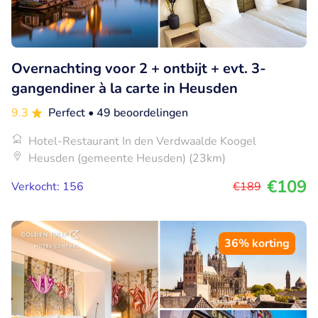
Overnachting voor 2 + ontbijt + evt. 3-
gangendiner à la carte in Heusden
9.3
Perfect
• 49 beoordelingen
Hotel-Restaurant In den Verdwaalde Koogel
Heusden (gemeente Heusden) (23km)
€109
Verkocht: 156
€189
36% korting