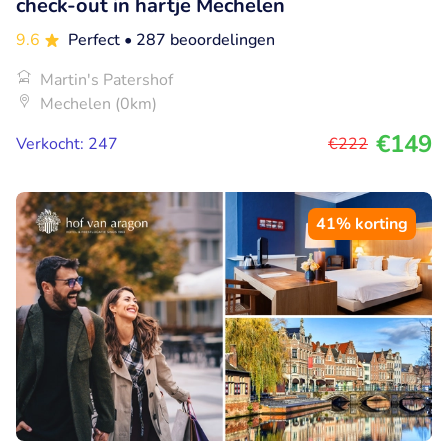
check-out in hartje Mechelen
9.6
Perfect
• 287 beoordelingen
Martin's Patershof
Mechelen (0km)
€149
Verkocht: 247
€222
41% korting