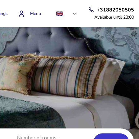
+31882050505
ings
Menu
Available until 23:00
Number of rooms: