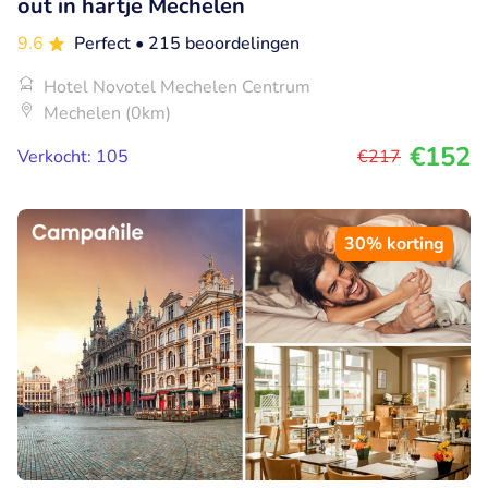
out in hartje Mechelen
9.6
Perfect
• 215 beoordelingen
Hotel Novotel Mechelen Centrum
Mechelen (0km)
€152
Verkocht: 105
€217
30% korting