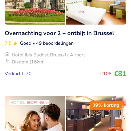
Overnachting voor 2 + ontbijt in Brussel
7.5
Goed
• 49 beoordelingen
Hotel ibis Budget Brussels Airport
Diegem (16km)
€81
Verkocht: 70
€108
39% korting