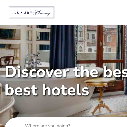
Discover the bes
best hotels
Where are you going?