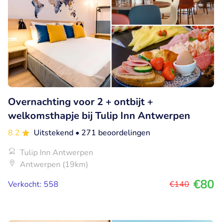
Overnachting voor 2 + ontbijt +
welkomsthapje bij Tulip Inn Antwerpen
8.2
Uitstekend
• 271 beoordelingen
Tulip Inn Antwerpen
Antwerpen (19km)
€80
Verkocht: 558
€140