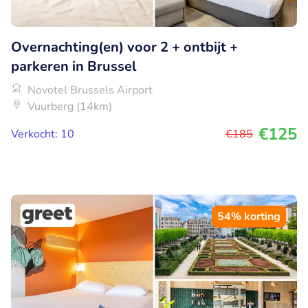
Overnachting(en) voor 2 + ontbijt +
parkeren in Brussel
Novotel Brussels Airport
Vuurberg (14km)
€125
Verkocht: 10
€185
54% korting