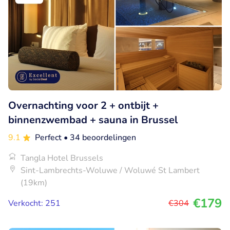
Overnachting voor 2 + ontbijt +
binnenzwembad + sauna in Brussel
9.1
Perfect
• 34 beoordelingen
Tangla Hotel Brussels
Sint-Lambrechts-Woluwe / Woluwé St Lambert
(19km)
€179
Verkocht: 251
€304