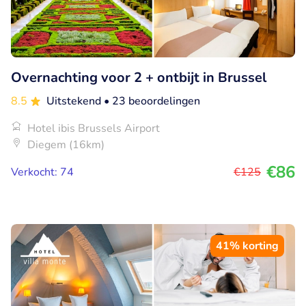
Overnachting voor 2 + ontbijt in Brussel
8.5
Uitstekend
• 23 beoordelingen
Hotel ibis Brussels Airport
Diegem (16km)
€86
Verkocht: 74
€125
41% korting