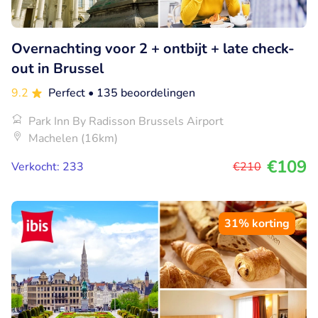
Overnachting voor 2 + ontbijt + late check-
out in Brussel
9.2
Perfect
• 135 beoordelingen
Park Inn By Radisson Brussels Airport
Machelen (16km)
€109
Verkocht: 233
€210
31% korting