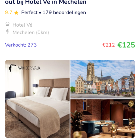
out bij Hotel Vé in Mechelen
9.7
Perfect
• 179 beoordelingen
Hotel Vé
Mechelen (0km)
€125
Verkocht: 273
€212