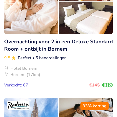
Overnachting voor 2 in een Deluxe Standard
Room + ontbijt in Bornem
9.5
Perfect
• 5 beoordelingen
Hotel Bornem
Bornem (17km)
€89
Verkocht: 67
€145
33% korting