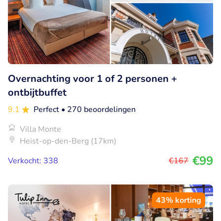
Overnachting voor 1 of 2 personen +
ontbijtbuffet
9.1
Perfect
• 270 beoordelingen
Villa Monte
Heist-op-den-Berg (17km)
€99
Verkocht: 338
€167
43% korting