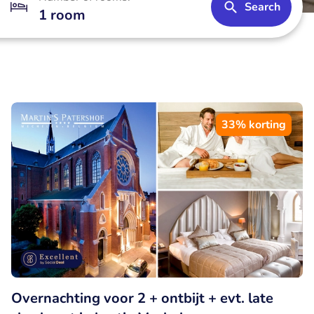
Search
1 room
33% korting
Overnachting voor 2 + ontbijt + evt. late