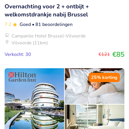
Overnachting voor 2 + ontbijt +
welkomstdrankje nabij Brussel
7.2
Goed
• 81 beoordelingen
Campanile Hotel Brussel-Vilvoorde
Vilvoorde (11km)
€85
Verkocht: 30
€121
25% korting