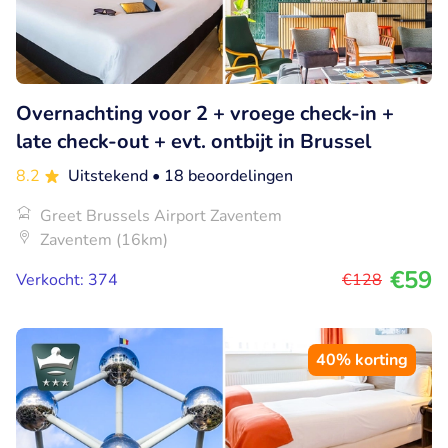
Overnachting voor 2 + vroege check-in +
late check-out + evt. ontbijt in Brussel
8.2
Uitstekend
• 18 beoordelingen
Greet Brussels Airport Zaventem
Zaventem (16km)
€59
Verkocht: 374
€128
40% korting