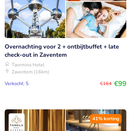
Overnachting voor 2 + ontbijtbuffet + late
check-out in Zaventem
Taormina Hotel
Zaventem (16km)
€99
Verkocht: 5
€164
41% korting