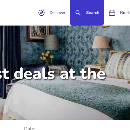
Discover
Search
Book
t deals at the
Date: