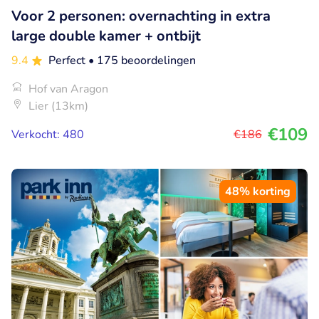
Voor 2 personen: overnachting in extra
large double kamer + ontbijt
9.4
Perfect
• 175 beoordelingen
Hof van Aragon
Lier (13km)
€109
Verkocht: 480
€186
48% korting