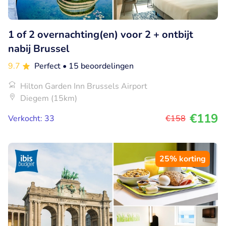
1 of 2 overnachting(en) voor 2 + ontbijt
nabij Brussel
9.7
Perfect
• 15 beoordelingen
Hilton Garden Inn Brussels Airport
Diegem (15km)
€119
Verkocht: 33
€158
25% korting