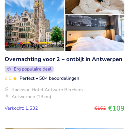
Overnachting voor 2 + ontbijt in Antwerpen
Erg populaire deal
9.6
Perfect
• 584 beoordelingen
Radisson Hotel Antwerp Berchem
Antwerpen (19km)
€109
Verkocht: 1.532
€162