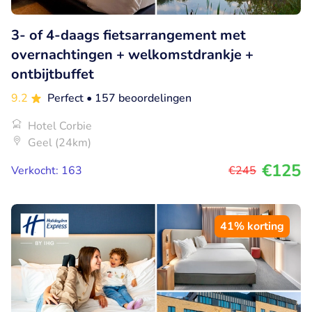
3- of 4-daags fietsarrangement met
overnachtingen + welkomstdrankje +
ontbijtbuffet
9.2
Perfect
• 157 beoordelingen
Hotel Corbie
Geel (24km)
€125
Verkocht: 163
€245
41% korting