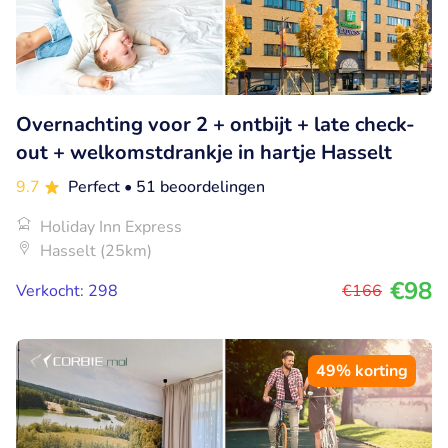
Overnachting voor 2 + ontbijt + late check-
out + welkomstdrankje in hartje Hasselt
9.7
Perfect
• 51 beoordelingen
Holiday Inn Express
Hasselt (25km)
€98
Verkocht: 298
€166
49% korting