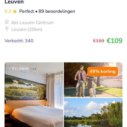
Leuven
9.3
Perfect
• 89 beoordelingen
Ibis Leuven Centrum
Leuven (20km)
€109
Verkocht: 340
€159
49% korting