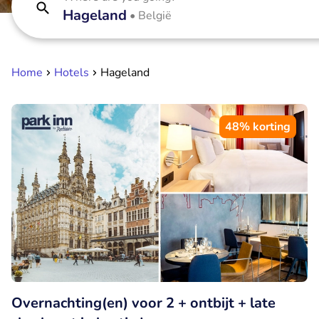
Hageland
•
België
Home
Hotels
Hageland
48% korting
Overnachting(en) voor 2 + ontbijt + late