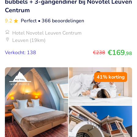
bubbels + 3-gangendiner bij Novotel Leuven
Centrum
9.2
Perfect
• 366 beoordelingen
Hotel Novotel Leuven Centrum
Leuven (19km)
€169
Verkocht: 138
€238
,98
41% korting