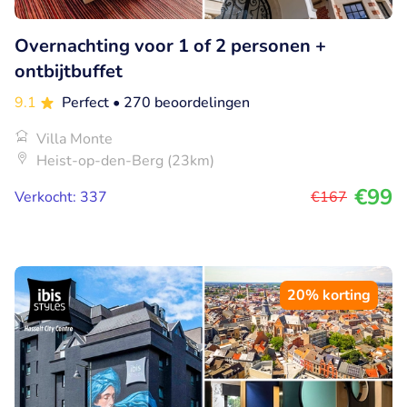
Overnachting voor 1 of 2 personen +
ontbijtbuffet
9.1
Perfect
• 270 beoordelingen
Villa Monte
Heist-op-den-Berg (23km)
€99
Verkocht: 337
€167
20% korting