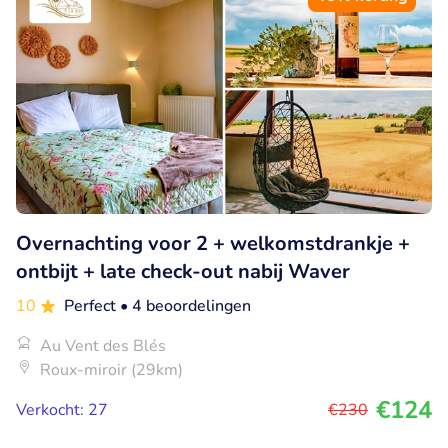
Overnachting voor 2 + welkomstdrankje +
ontbijt + late check-out nabij Waver
10
Perfect
• 4 beoordelingen
Au Vent des Blés
Roux-miroir (29km)
€124
Verkocht: 27
€230