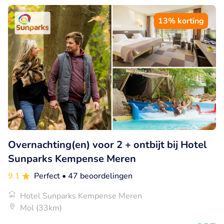
13% korting
Overnachting(en) voor 2 + ontbijt bij Hotel
Sunparks Kempense Meren
9.1
Perfect
• 47 beoordelingen
Hotel Sunparks Kempense Meren
Mol (33km)