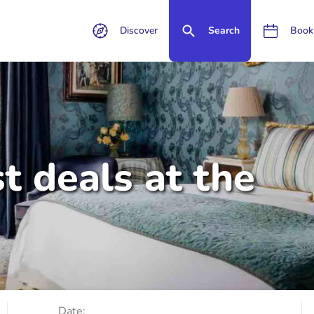
Discover
Search
Book
t deals at the
Date: