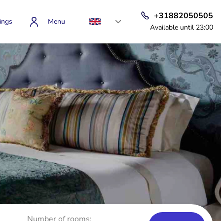
+31882050505
ings
Menu
Available until 23:00
Number of rooms: