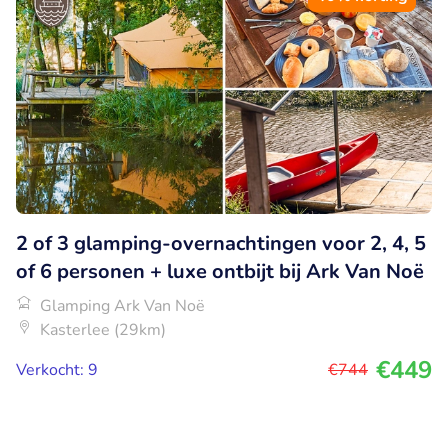
2 of 3 glamping-overnachtingen voor 2, 4, 5
of 6 personen + luxe ontbijt bij Ark Van Noë
Glamping Ark Van Noë
Kasterlee (29km)
€449
Verkocht: 9
€744