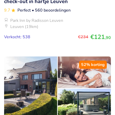
check-out in hartje Leuven
9.7
Perfect
• 560 beoordelingen
Park Inn by Radisson Leuven
Leuven (19km)
€121
Verkocht: 538
€234
,90
52% korting