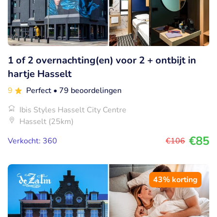
1 of 2 overnachting(en) voor 2 + ontbijt in
hartje Hasselt
9
Perfect
• 79 beoordelingen
Ibis Styles Hasselt City Centre
Hasselt (25km)
€85
Verkocht: 360
€106
43% korting