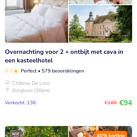
Overnachting voor 2 + ontbijt met cava in
een kasteelhotel
9.3
Perfect
• 579 beoordelingen
Château De Looz
Borgloon (26km)
€94
Verkocht: 136
€180
40% korting