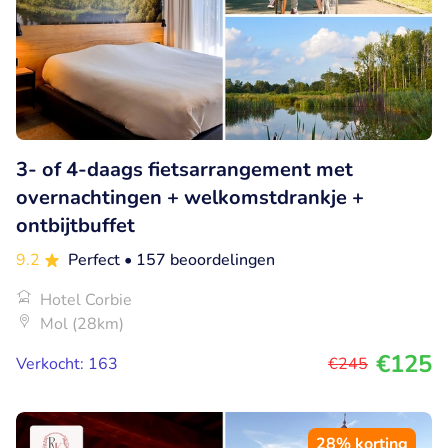
3- of 4-daags fietsarrangement met
overnachtingen + welkomstdrankje +
ontbijtbuffet
9.2
Perfect
• 157 beoordelingen
Hotel Corbie
Mol (28km)
€125
Verkocht: 163
€245
28% korting