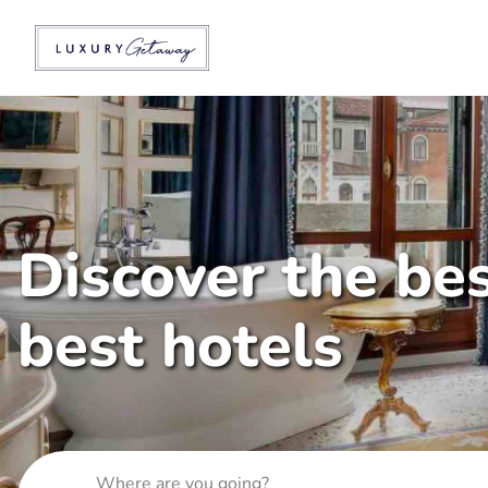
Discover the bes
best hotels
Where are you going?