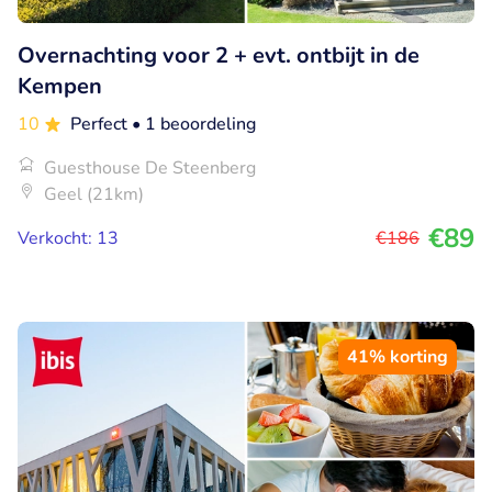
Overnachting voor 2 + evt. ontbijt in de
Kempen
10
Perfect
• 1 beoordeling
Guesthouse De Steenberg
Geel (21km)
€89
Verkocht: 13
€186
41% korting