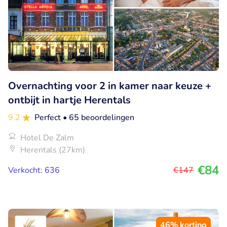
Overnachting voor 2 in kamer naar keuze +
ontbijt in hartje Herentals
9.2
Perfect
• 65 beoordelingen
Hotel De Zalm
Herentals (27km)
€84
Verkocht: 636
€147
46% korting