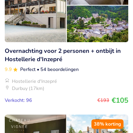
Overnachting voor 2 personen + ontbijt in
Hostellerie d'Inzepré
9.9
Perfect
• 54 beoordelingen
Hostellerie d'Inzepré
Durbuy (17km)
€105
Verkocht: 96
€193
38% korting