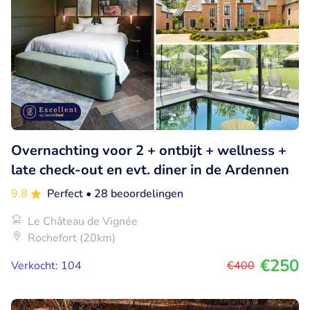
Overnachting voor 2 + ontbijt + wellness +
late check-out en evt. diner in de Ardennen
9.8
Perfect
• 28 beoordelingen
Le Château de Vignée
Rochefort (20km)
€250
Verkocht: 104
€400