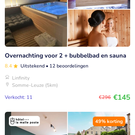
Overnachting voor 2 + bubbelbad en sauna
8.4
Uitstekend
• 12 beoordelingen
Linfinity
Somme-Leuze (5km)
€145
Verkocht: 11
€296
49% korting