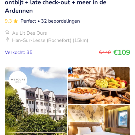
ontbijt + late check-out + meer in de
Ardennen
9.3
Perfect
• 32 beoordelingen
Au Lit Des Ours
Han-Sur-Lesse (Rochefort) (15km)
€109
Verkocht: 35
€440