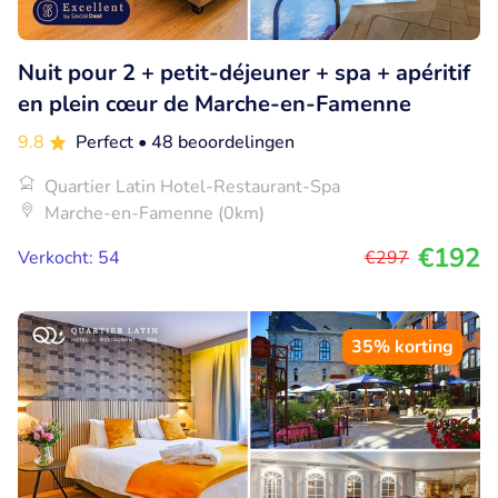
Nuit pour 2 + petit-déjeuner + spa + apéritif
en plein cœur de Marche-en-Famenne
9.8
Perfect
• 48 beoordelingen
Quartier Latin Hotel-Restaurant-Spa
Marche-en-Famenne (0km)
€192
Verkocht: 54
€297
35% korting