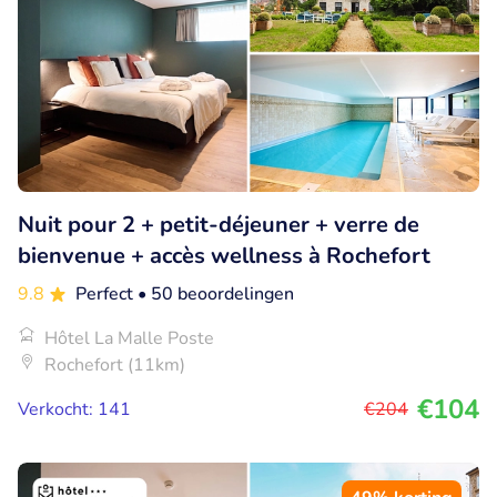
Nuit pour 2 + petit-déjeuner + verre de
bienvenue + accès wellness à Rochefort
9.8
Perfect
• 50 beoordelingen
Hôtel La Malle Poste
Rochefort (11km)
€104
Verkocht: 141
€204