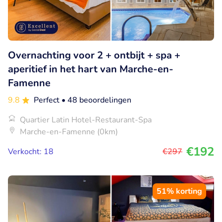
Overnachting voor 2 + ontbijt + spa +
aperitief in het hart van Marche-en-
Famenne
9.8
Perfect
• 48 beoordelingen
Quartier Latin Hotel-Restaurant-Spa
Marche-en-Famenne (0km)
€192
Verkocht: 18
€297
51% korting