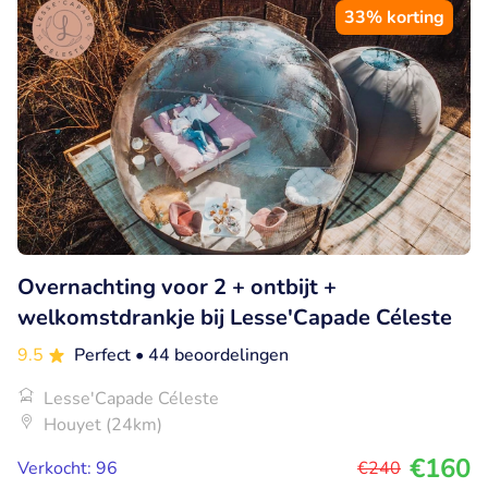
33% korting
Overnachting voor 2 + ontbijt +
welkomstdrankje bij Lesse'Capade Céleste
9.5
Perfect
• 44 beoordelingen
Lesse'Capade Céleste
Houyet (24km)
€160
Verkocht: 96
€240