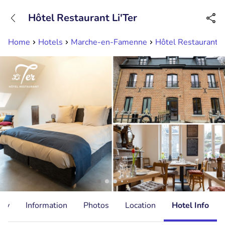
+31882050505
Hôtel Restaurant Li'Ter
Available until 23:00
Home
Hotels
Marche-en-Famenne
Hôtel Restaurant L
ity
Information
Photos
Location
Hotel Info