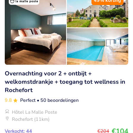
49% korting
Overnachting voor 2 + ontbijt +
welkomstdrankje + toegang tot wellness in
Rochefort
9.8
Perfect
• 50 beoordelingen
Hôtel La Malle Poste
Rochefort (11km)
€104
Verkocht: 44
€204