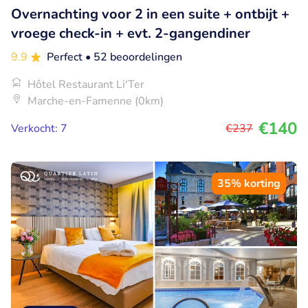
Overnachting voor 2 in een suite + ontbijt +
vroege check-in + evt. 2-gangendiner
9.9
Perfect
• 52 beoordelingen
Hôtel Restaurant Li'Ter
Marche-en-Famenne (0km)
€140
Verkocht: 7
€237
35% korting