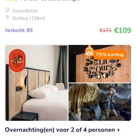
Greenfields
Durbuy (15km)
€109
Verkocht: 85
€171
75% korting
Overnachting(en) voor 2 of 4 personen +