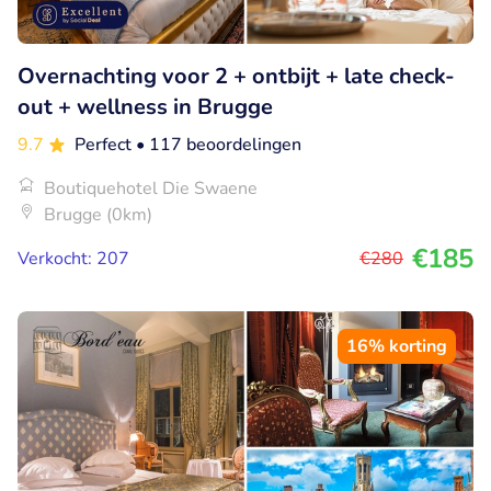
Overnachting voor 2 + ontbijt + late check-
out + wellness in Brugge
9.7
Perfect
• 117 beoordelingen
Boutiquehotel Die Swaene
Brugge (0km)
€185
Verkocht: 207
€280
16% korting