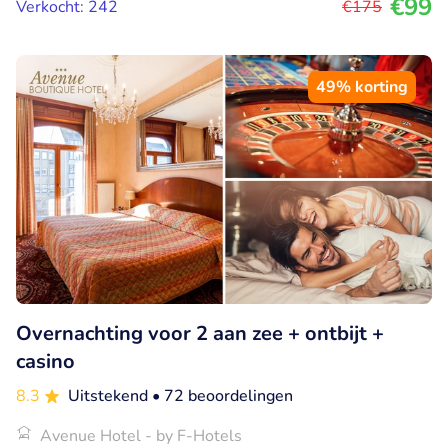
€99
Verkocht: 242
€175
49% korting
Overnachting voor 2 aan zee + ontbijt +
casino
8.3
Uitstekend
• 72 beoordelingen
Avenue Hotel - by F-Hotels