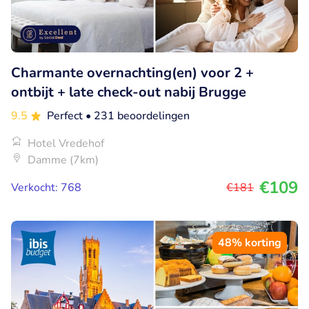
Charmante overnachting(en) voor 2 +
ontbijt + late check-out nabij Brugge
9.5
Perfect
• 231 beoordelingen
Hotel Vredehof
Damme (7km)
€109
Verkocht: 768
€181
48% korting