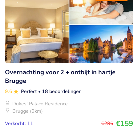
Overnachting voor 2 + ontbijt in hartje
Brugge
9.6
Perfect
• 18 beoordelingen
Dukes' Palace Residence
Brugge (0km)
€159
Verkocht: 11
€286