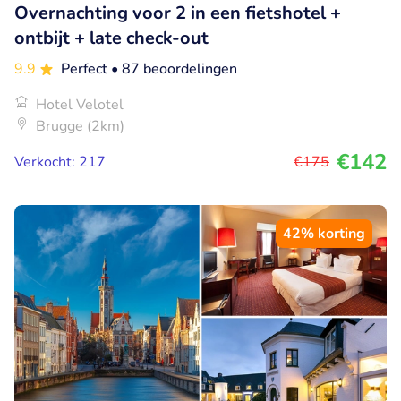
Overnachting voor 2 in een fietshotel +
ontbijt + late check-out
9.9
Perfect
• 87 beoordelingen
Hotel Velotel
Brugge (2km)
€142
Verkocht: 217
€175
42% korting