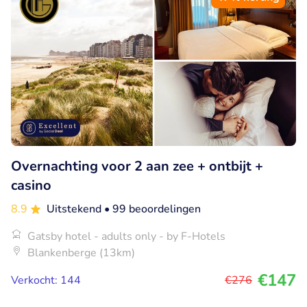
Overnachting voor 2 aan zee + ontbijt +
casino
8.9
Uitstekend
• 99 beoordelingen
Gatsby hotel - adults only - by F-Hotels
Blankenberge (13km)
€147
Verkocht: 144
€276