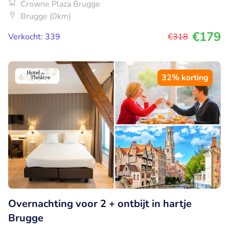
Crowne Plaza Brugge
Brugge (0km)
€179
Verkocht: 339
€318
32% korting
Overnachting voor 2 + ontbijt in hartje
Brugge