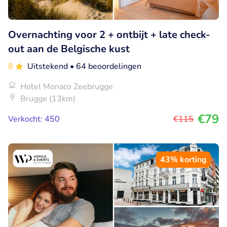
Overnachting voor 2 + ontbijt + late check-
out aan de Belgische kust
8
Uitstekend
• 64 beoordelingen
Hotel Monaco Zeebrugge
Brugge (13km)
€79
Verkocht: 450
€115
43% korting