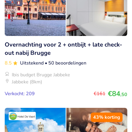
Overnachting voor 2 + ontbijt + late check-
out nabij Brugge
8.5
Uitstekend
• 50 beoordelingen
Ibis budget Brugge Jabbeke
Jabbeke (8km)
€84
Verkocht: 209
€161
,50
43% korting