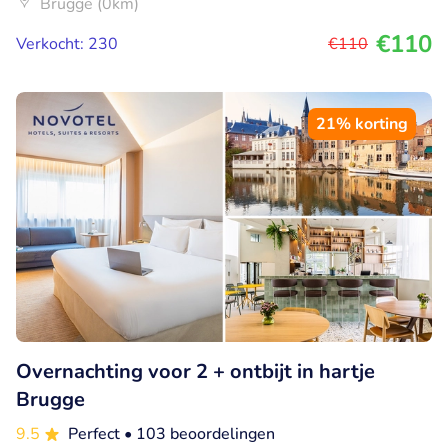
Brugge (0km)
€110
Verkocht: 230
€110
21% korting
Overnachting voor 2 + ontbijt in hartje
Brugge
9.5
Perfect
• 103 beoordelingen