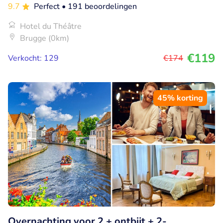
9.7
Perfect
• 191 beoordelingen
Hotel du Théâtre
Brugge (0km)
€119
Verkocht: 129
€174
45% korting
Overnachting voor 2 + ontbijt + 2-