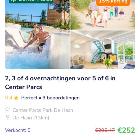
15% korting
2, 3 of 4 overnachtingen voor 5 of 6 in
Center Parcs
9.4
Perfect
• 9 beoordelingen
Center Parcs Park De Haan
De Haan (13km)
€252
Verkocht: 0
€296
,47