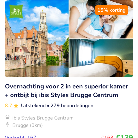
15% korting
Overnachting voor 2 in een superior kamer
+ ontbijt bij ibis Styles Brugge Centrum
8.7
Uitstekend
• 279 beoordelingen
ibis Styles Brugge Centrum
Brugge (0km)
€139
Verkocht: 167
€163