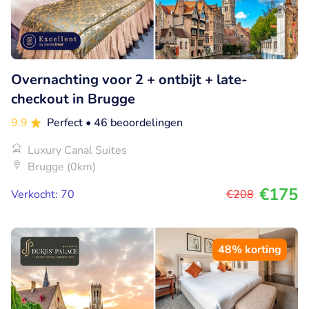
Overnachting voor 2 + ontbijt + late-
checkout in Brugge
9.9
Perfect
• 46 beoordelingen
Luxury Canal Suites
Brugge (0km)
€175
Verkocht: 70
€208
48% korting