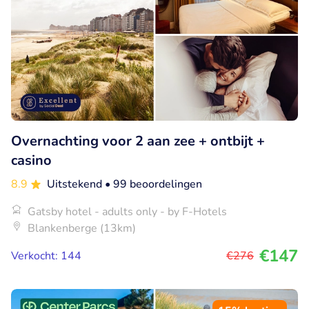
Overnachting voor 2 aan zee + ontbijt +
casino
8.9
Uitstekend
• 99 beoordelingen
Gatsby hotel - adults only - by F-Hotels
Blankenberge (13km)
€147
Verkocht: 144
€276