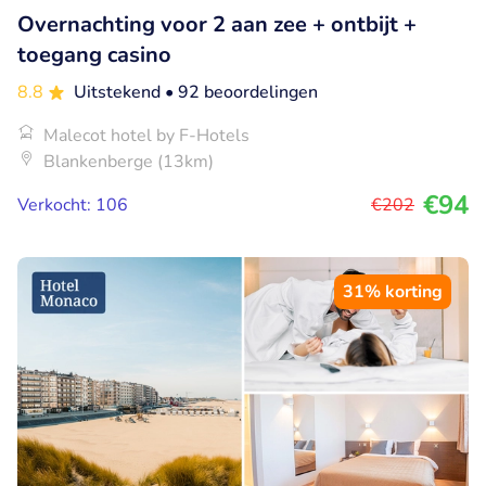
Overnachting voor 2 aan zee + ontbijt +
toegang casino
8.8
Uitstekend
• 92 beoordelingen
Malecot hotel by F-Hotels
Blankenberge (13km)
€94
Verkocht: 106
€202
31% korting