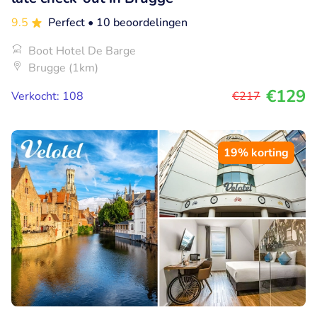
9.5
Perfect
• 10 beoordelingen
Boot Hotel De Barge
Brugge (1km)
€129
Verkocht: 108
€217
19% korting