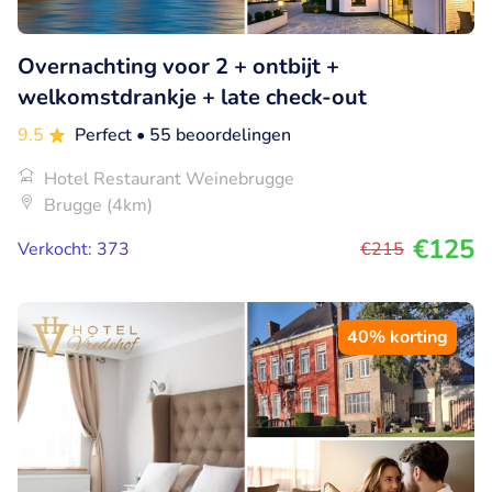
Overnachting voor 2 + ontbijt +
welkomstdrankje + late check-out
9.5
Perfect
• 55 beoordelingen
Hotel Restaurant Weinebrugge
Brugge (4km)
€125
Verkocht: 373
€215
40% korting