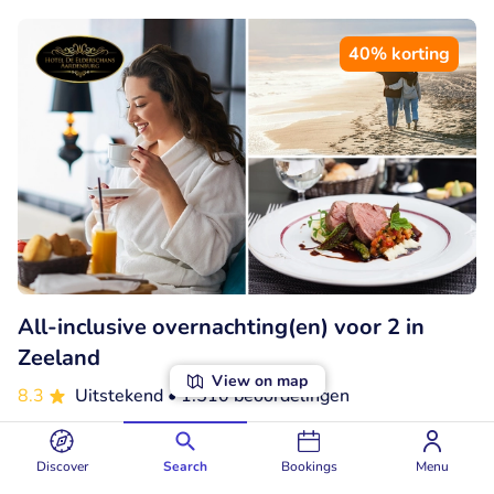
40% korting
All-inclusive overnachting(en) voor 2 in
Zeeland
View on map
8.3
Uitstekend
• 1.510 beoordelingen
De Elderschans
Aardenburg (15km)
Discover
Search
Bookings
Menu