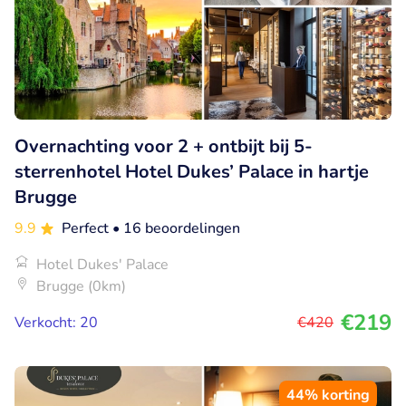
Overnachting voor 2 + ontbijt bij 5-
sterrenhotel Hotel Dukes’ Palace in hartje
Brugge
9.9
Perfect
• 16 beoordelingen
Hotel Dukes' Palace
Brugge (0km)
€219
Verkocht: 20
€420
44% korting