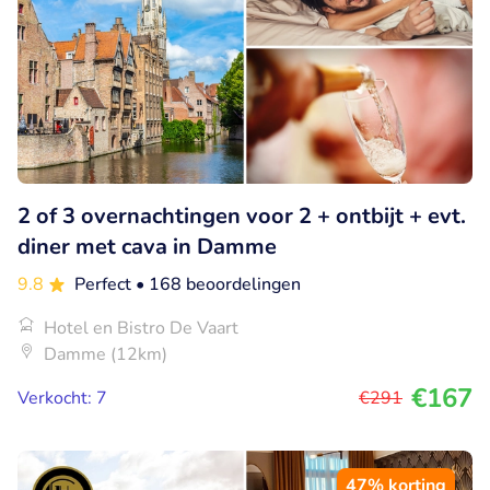
2 of 3 overnachtingen voor 2 + ontbijt + evt.
diner met cava in Damme
9.8
Perfect
• 168 beoordelingen
Hotel en Bistro De Vaart
Damme (12km)
€167
Verkocht: 7
€291
47% korting