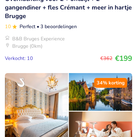
gangendiner + fles Crémant + meer in hartje
Brugge
10
Perfect
• 3 beoordelingen
B&B Bruges Experience
Brugge (0km)
€199
Verkocht: 10
€362
34% korting