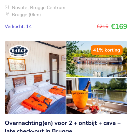
Novotel Brugge Centrum
Brugge (0km)
€169
Verkocht: 14
€215
41% korting
Overnachting(en) voor 2 + ontbijt + cava +
late check-out in Brugge