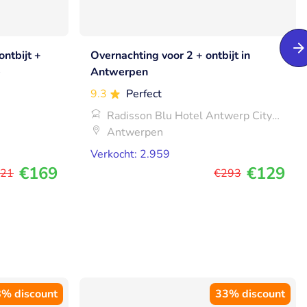
ontbijt +
Overnachting voor 2 + ontbijt in
e
Antwerpen
9.3
Perfect
Radisson Blu Hotel Antwerp City
Centre
Antwerpen
Verkocht: 2.959
€169
€129
21
€293
% discount
33% discount