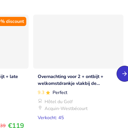
% discount
jt + late
Overnachting voor 2 + ontbijt +
welkomstdrankje vlakbij de
Opaalkust
9.3
Perfect
Hôtel du Golf
Acquin-Westbécourt
Verkocht: 45
€119
39