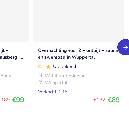
ijt +
Overnachting voor 2 + ontbijt + sauna
nusberg in
en zwembad in Wuppertal
8.4
Uitstekend
 Bonn
Waldhotel Eskeshof
Wuppertal
Verkocht: 196
€99
€89
€189
€132