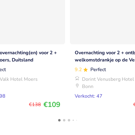
4 overnachting(en) voor 2 +
Overnachting voor 2 + ontb
Moers, Duitsland
welkomstdrankje op de Ve
Bonn
ect
9.2
Perfect
 Valk Hotel Moers
Dorint Venusberg Hotel
Bonn
798
Verkocht: 47
€109
€138