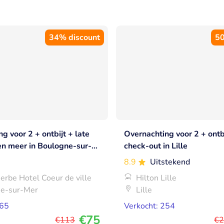
34% discount
50
g voor 2 + ontbijt + late
Overnachting voor 2 + ontbi
en meer in Boulogne-sur-
check-out in Lille
8.9
Uitstekend
erbe Hotel Coeur de ville
Hilton Lille
e-sur-Mer
Lille
165
Verkocht: 254
€75
€113
€2