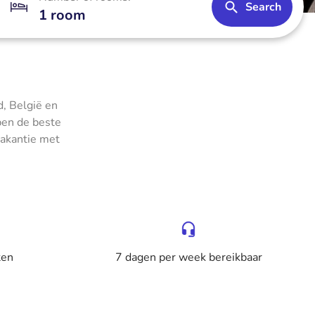
Search
1 room
, België en
bben de beste
vakantie met
ten
7 dagen per week bereikbaar