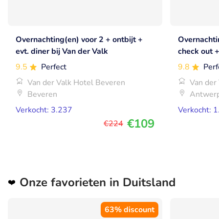
Overnachting(en) voor 2 + ontbijt +
Overnachtin
evt. diner bij Van der Valk
check out 
hartje Ant
9.5
Perfect
9.8
Perf
Van der Valk Hotel Beveren
Van der
Beveren
Antwer
Verkocht: 3.237
Verkocht: 
€109
€224
Onze favorieten in Duitsland
❤️
63% discount