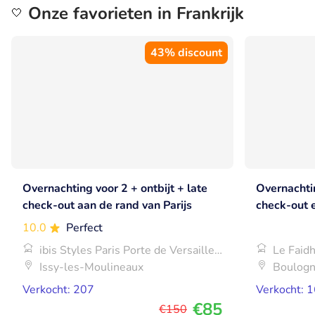
Onze favorieten in Frankrijk
🤍
43% discount
Overnachting voor 2 + ontbijt + late
Overnachtin
check-out aan de rand van Parijs
check-out 
Mer
10.0
Perfect
ibis Styles Paris Porte de Versailles
Le Faidh
- Mairie d'Issy
Issy-les-Moulineaux
Boulogn
Verkocht: 207
Verkocht: 
€85
€150