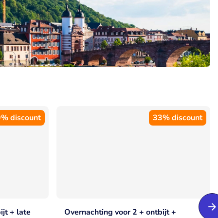
% discount
33% discount
jt + late
Overnachting voor 2 + ontbijt +