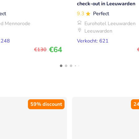
check-out in Leeuwarden
ect
9.3
Perfect
ed Mennorode
Eurohotel Leeuwarden
Leeuwarden
3.248
Verkocht: 621
€64
€130
59% discount
24