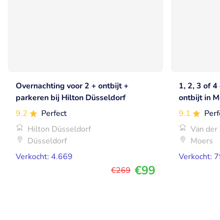
Overnachting voor 2 + ontbijt +
1, 2, 3 of 
parkeren bij Hilton Düsseldorf
ontbijt in 
9.2
Perfect
9.1
Perf
Hilton Düsseldorf
Van der
Düsseldorf
Moers
Verkocht: 4.669
Verkocht: 
€99
€269