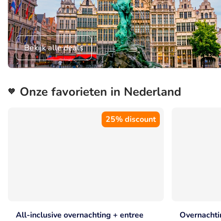
Bekijk alle deals
Onze favorieten in Nederland
🧡
25% discount
All-inclusive overnachting + entree
Overnachtin