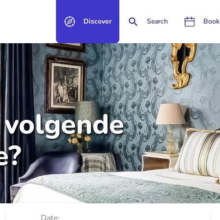
Discover
Search
Book
 volgende
e?
Date: