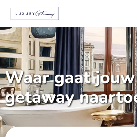
Waar gaat jouw
getaway naarto