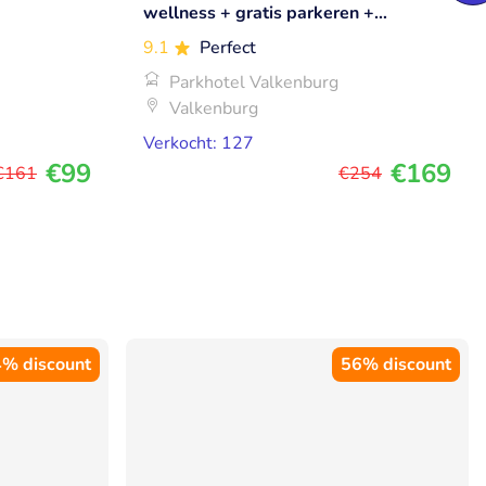
wellness + gratis parkeren +
borrelplank + meer in Valkenburg
9.1
Perfect
Parkhotel Valkenburg
Valkenburg
Verkocht: 127
€99
€169
€161
€254
% discount
56% discount