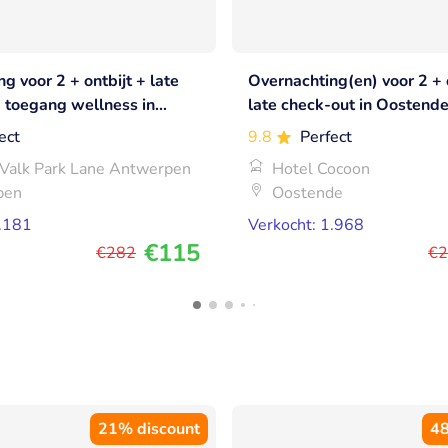
g voor 2 + ontbijt + late
Overnachting(en) voor 2 + 
+ toegang wellness in
late check-out in Oostend
werpen
ect
9.8
Perfect
 Valk Park Lane Antwerpen
Hotel Cocoon
pen
Oostende
1.181
Verkocht: 1.968
€115
€282
€2
21% discount
48