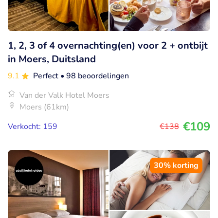
1, 2, 3 of 4 overnachting(en) voor 2 + ontbijt
in Moers, Duitsland
9.1
Perfect
• 98 beoordelingen
Van der Valk Hotel Moers
Moers (61km)
€109
Verkocht: 159
€138
30% korting