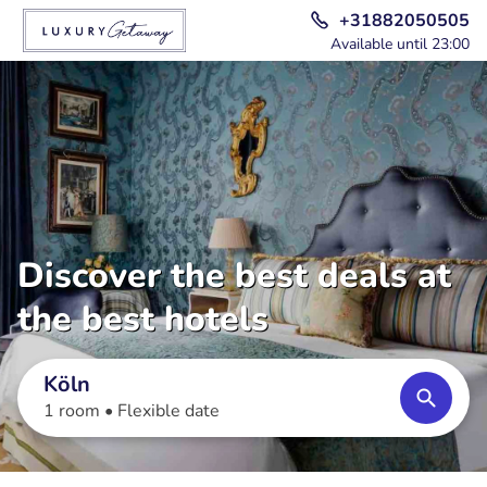
+31882050505
Available until 23:00
Discover the best deals at
the best hotels
Köln
1 room •
Flexible date