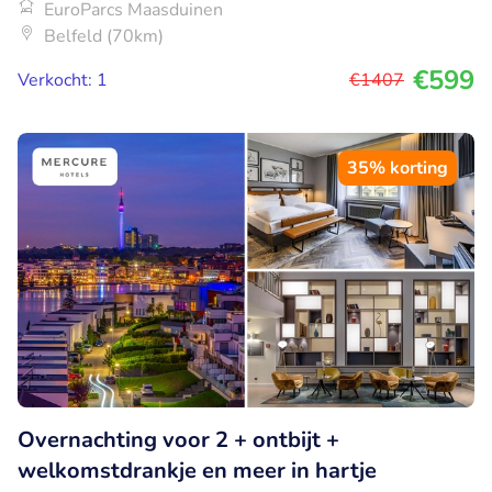
EuroParcs Maasduinen
Belfeld (70km)
€599
Verkocht: 1
€1407
35% korting
Overnachting voor 2 + ontbijt +
welkomstdrankje en meer in hartje