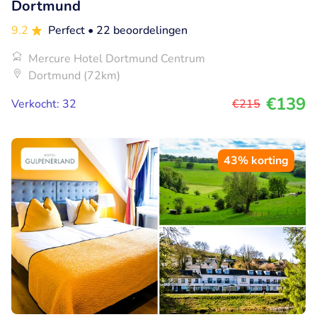
Dortmund
9.2
Perfect
• 22 beoordelingen
Mercure Hotel Dortmund Centrum
Dortmund (72km)
€139
Verkocht: 32
€215
43% korting