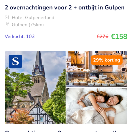
2 overnachtingen voor 2 + ontbijt in Gulpen
Hotel Gulpenerland
Gulpen (75km)
€158
Verkocht: 103
€276
29% korting