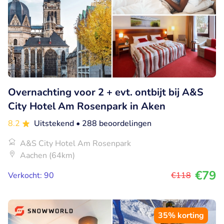
Overnachting voor 2 + evt. ontbijt bij A&S
City Hotel Am Rosenpark in Aken
8.2
Uitstekend
• 288 beoordelingen
A&S City Hotel Am Rosenpark
Aachen (64km)
€79
Verkocht: 90
€118
35% korting