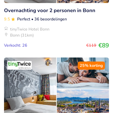
Overnachting voor 2 personen in Bonn
9.5
Perfect
• 36 beoordelingen
tinyTwice Hotel Bonn
Bonn (31km)
€89
Verkocht: 26
€119
25% korting