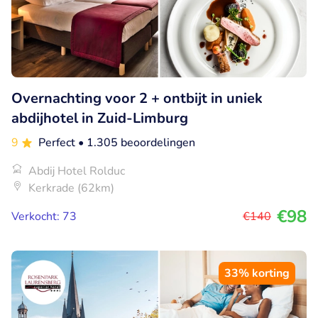
Overnachting voor 2 + ontbijt in uniek
abdijhotel in Zuid-Limburg
9
Perfect
• 1.305 beoordelingen
Abdij Hotel Rolduc
Kerkrade (62km)
€98
Verkocht: 73
€140
33% korting