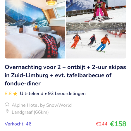
Overnachting voor 2 + ontbijt + 2-uur skipas
in Zuid-Limburg + evt. tafelbarbecue of
fondue-diner
8.8
Uitstekend
• 93 beoordelingen
Alpine Hotel by SnowWorld
Landgraaf (66km)
€158
Verkocht: 46
€244