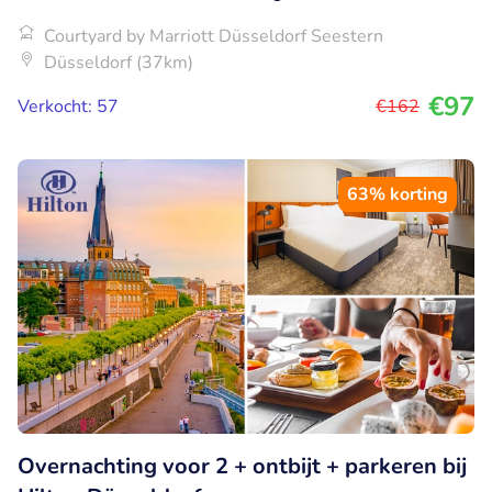
Courtyard by Marriott Düsseldorf Seestern
Düsseldorf (37km)
€97
Verkocht: 57
€162
63% korting
Overnachting voor 2 + ontbijt + parkeren bij