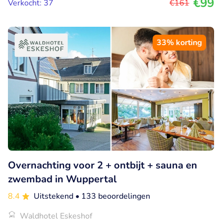
€99
Verkocht: 37
€161
33% korting
Overnachting voor 2 + ontbijt + sauna en
zwembad in Wuppertal
8.4
Uitstekend
• 133 beoordelingen
Waldhotel Eskeshof