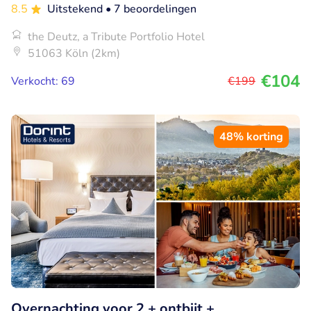
8.5
Uitstekend
• 7 beoordelingen
the Deutz, a Tribute Portfolio Hotel
51063 Köln (2km)
€104
Verkocht: 69
€199
48% korting
Overnachting voor 2 + ontbijt +