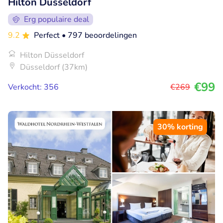
Hilton Düsseldorf
Erg populaire deal
9.2
Perfect
• 797 beoordelingen
Hilton Düsseldorf
Düsseldorf (37km)
€99
Verkocht: 356
€269
30% korting