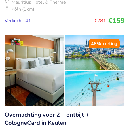
Mauritius Hotel & Therme
Köln (1km)
€159
Verkocht: 41
€281
48% korting
Overnachting voor 2 + ontbijt +
CologneCard in Keulen