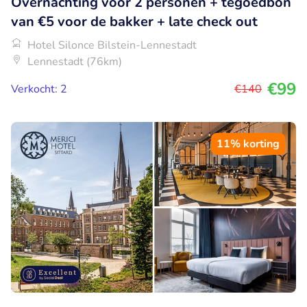
Overnachting voor 2 personen + tegoedbon
van €5 voor de bakker + late check out
Hotel Silonce Bilstein-Lennestadt
Lennestadt (76km)
€99
Verkocht: 2
€140
11% korting