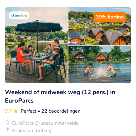
39% korting
Weekend of midweek weg (12 pers.) in
EuroParcs
9.7
Perfect
• 22 beoordelingen
EuroParcs Brunssummerheide
Brunssum (69km)