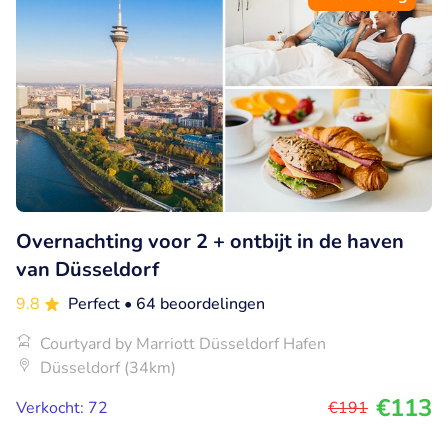
Overnachting voor 2 + ontbijt in de haven
van Düsseldorf
9.8
Perfect
• 64 beoordelingen
Courtyard by Marriott Düsseldorf Hafen
Düsseldorf (34km)
€113
Verkocht: 72
€191