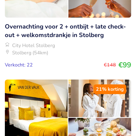
Overnachting voor 2 + ontbijt + late check-
out + welkomstdrankje in Stolberg
City Hotel Stolberg
Stolberg (54km)
€99
Verkocht: 22
€148
21% korting