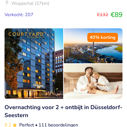
Wuppertal (37km)
€89
Verkocht: 207
€132
40% korting
Overnachting voor 2 + ontbijt in Düsseldorf-
Seestern
9.2
Perfect
• 111 beoordelingen