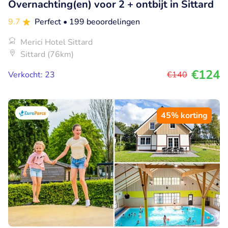
Overnachting(en) voor 2 + ontbijt in Sittard
9.7
Perfect
• 199 beoordelingen
Merici Hotel Sittard
Sittard (76km)
€124
Verkocht: 23
€140
45% korting