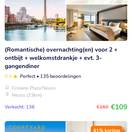
(Romantische) overnachting(en) voor 2 +
ontbijt + welkomstdrankje + evt. 3-
gangendiner
9.4
Perfect
• 135 beoordelingen
Crowne Plaza Neuss
Neuss (33km)
€109
Verkocht: 136
€160
41% korting