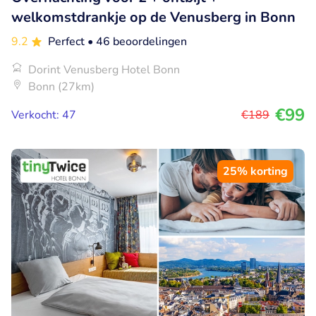
welkomstdrankje op de Venusberg in Bonn
9.2
Perfect
• 46 beoordelingen
Dorint Venusberg Hotel Bonn
Bonn (27km)
€99
Verkocht: 47
€189
25% korting