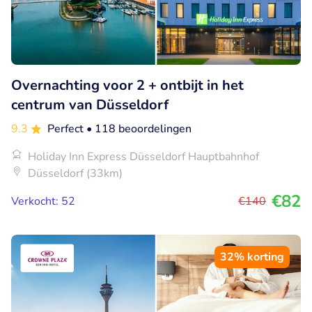
Overnachting voor 2 + ontbijt in het
centrum van Düsseldorf
9.3
Perfect
• 118 beoordelingen
Holiday Inn Express Düsseldorf Hauptbahnhof
Düsseldorf (33km)
€82
Verkocht: 52
€140
32% korting