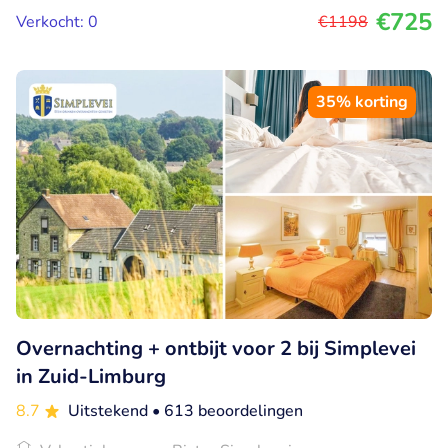
€725
Verkocht: 0
€1198
35% korting
Overnachting + ontbijt voor 2 bij Simplevei
in Zuid-Limburg
8.7
Uitstekend
• 613 beoordelingen