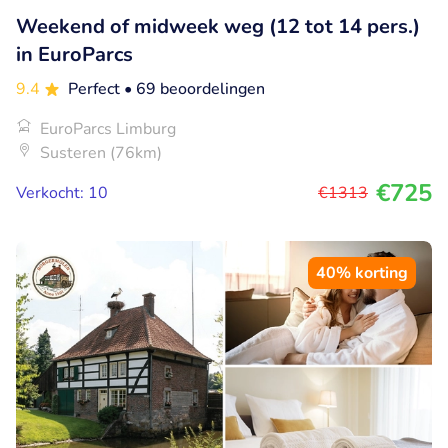
Weekend of midweek weg (12 tot 14 pers.)
in EuroParcs
9.4
Perfect
• 69 beoordelingen
EuroParcs Limburg
Susteren (76km)
€725
Verkocht: 10
€1313
40% korting