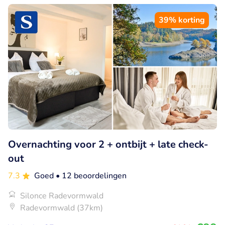
39% korting
Overnachting voor 2 + ontbijt + late check-
out
7.3
Goed
• 12 beoordelingen
Silonce Radevormwald
Radevormwald (37km)