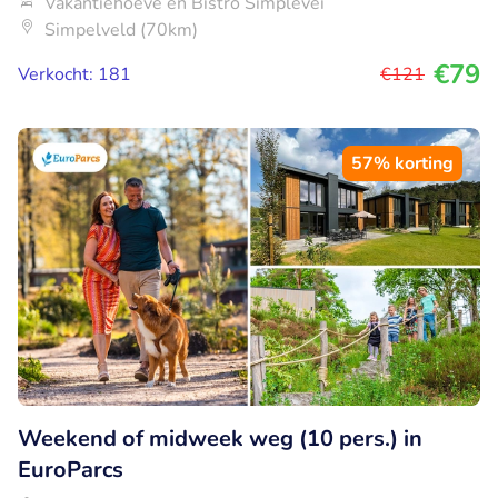
Vakantiehoeve en Bistro Simplevei
Simpelveld (70km)
€79
Verkocht: 181
€121
57% korting
Weekend of midweek weg (10 pers.) in
EuroParcs