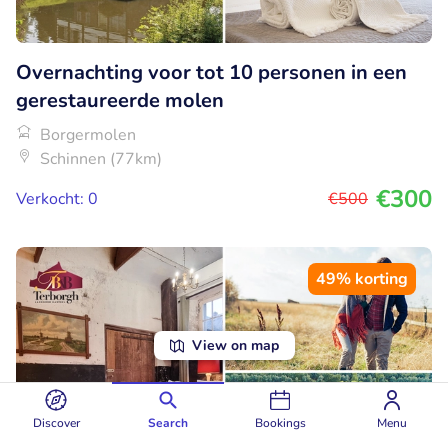
Overnachting voor tot 10 personen in een
gerestaureerde molen
Borgermolen
Schinnen (77km)
€300
Verkocht: 0
€500
49% korting
View on map
Discover
Search
Bookings
Menu