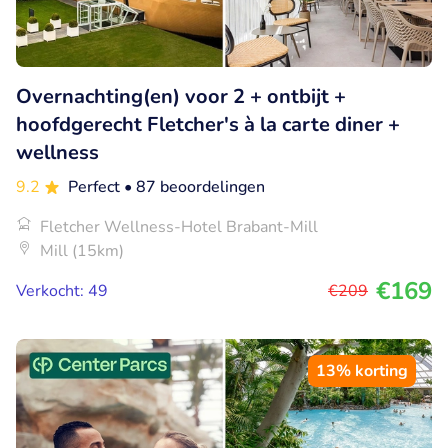
Overnachting(en) voor 2 + ontbijt +
hoofdgerecht Fletcher's à la carte diner +
wellness
9.2
Perfect
• 87 beoordelingen
Fletcher Wellness-Hotel Brabant-Mill
Mill (15km)
€169
Verkocht: 49
€209
13% korting