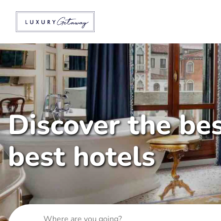
Discover the bes
best hotels
Where are you going?