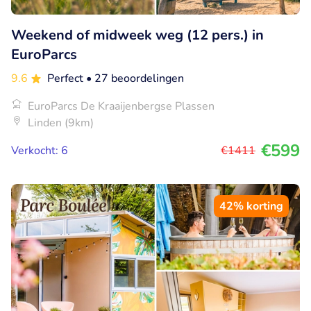
Weekend of midweek weg (12 pers.) in
EuroParcs
9.6
Perfect
• 27 beoordelingen
EuroParcs De Kraaijenbergse Plassen
Linden (9km)
€599
Verkocht: 6
€1411
42% korting