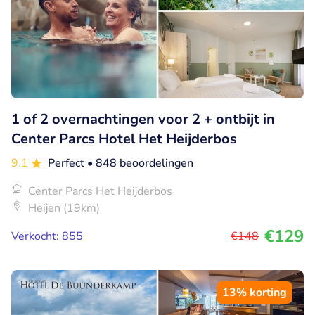
1 of 2 overnachtingen voor 2 + ontbijt in
Center Parcs Hotel Het Heijderbos
9.1
Perfect
• 848 beoordelingen
Center Parcs Het Heijderbos
Heijen (19km)
€129
Verkocht: 855
€148
13% korting