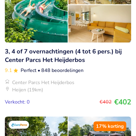
3, 4 of 7 overnachtingen (4 tot 6 pers.) bij
Center Parcs Het Heijderbos
9.1
Perfect
• 848 beoordelingen
Center Parcs Het Heijderbos
Heijen (19km)
€402
Verkocht: 0
€402
17% korting