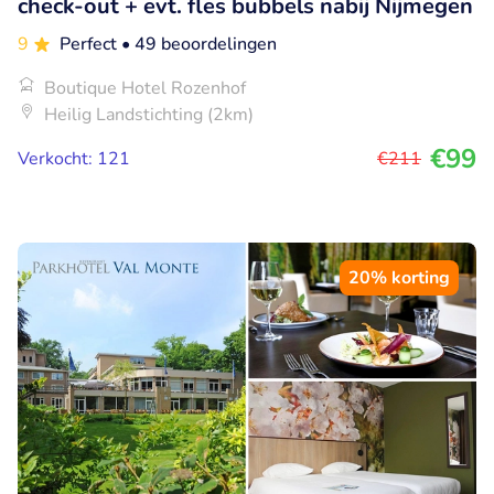
check-out + evt. fles bubbels nabij Nijmegen
9
Perfect
• 49 beoordelingen
Boutique Hotel Rozenhof
Heilig Landstichting (2km)
€99
Verkocht: 121
€211
20% korting