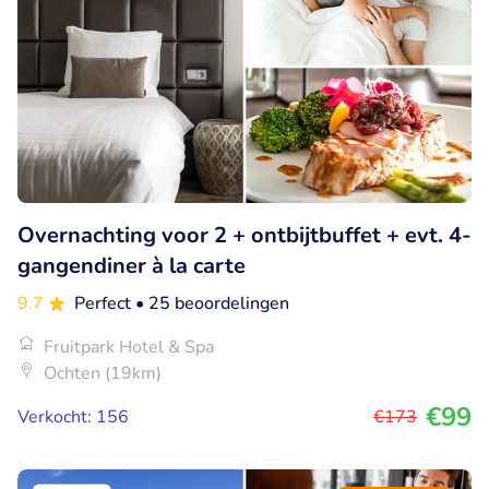
Overnachting voor 2 + ontbijtbuffet + evt. 4-
gangendiner à la carte
9.7
Perfect
• 25 beoordelingen
Fruitpark Hotel & Spa
Ochten (19km)
€99
Verkocht: 156
€173