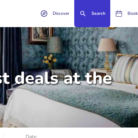
Discover
Search
Book
t deals at the
Date: