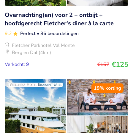
Overnachting(en) voor 2 + ontbijt +
hoofdgerecht Fletcher's diner à la carte
9.2
Perfect
• 86 beoordelingen
Fletcher Parkhotel Val Monte
Berg en Dal (4km)
€125
Verkocht: 9
€157
19% korting