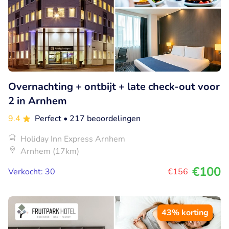
Overnachting + ontbijt + late check-out voor
2 in Arnhem
9.4
Perfect
• 217 beoordelingen
Holiday Inn Express Arnhem
Arnhem (17km)
€100
Verkocht: 30
€156
43% korting