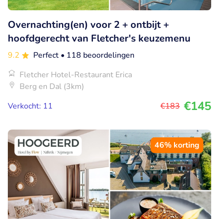
Overnachting(en) voor 2 + ontbijt +
hoofdgerecht van Fletcher's keuzemenu
9.2
Perfect
• 118 beoordelingen
Fletcher Hotel-Restaurant Erica
Berg en Dal (3km)
€145
Verkocht: 11
€183
46% korting