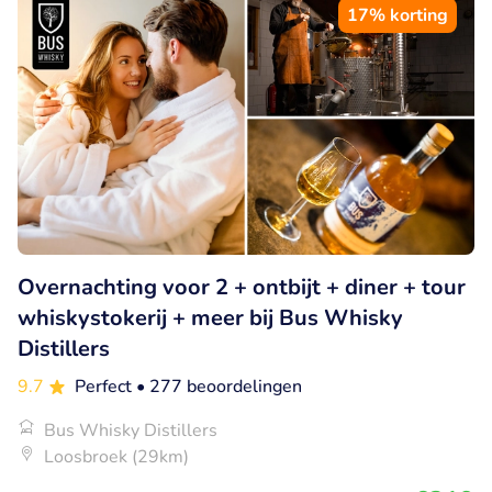
17% korting
Overnachting voor 2 + ontbijt + diner + tour
whiskystokerij + meer bij Bus Whisky
Distillers
9.7
Perfect
• 277 beoordelingen
Bus Whisky Distillers
Loosbroek (29km)