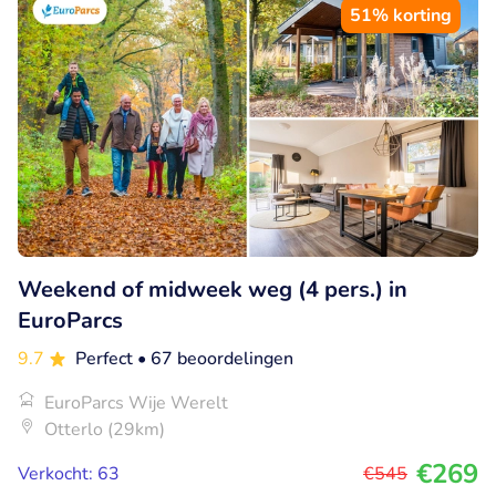
51% korting
Weekend of midweek weg (4 pers.) in
EuroParcs
9.7
Perfect
• 67 beoordelingen
EuroParcs Wije Werelt
Otterlo (29km)
€269
Verkocht: 63
€545