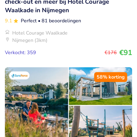
check-out en meer bij Hotel Courage
Waalkade in Nijmegen
9.1
Perfect
• 81 beoordelingen
Hotel Courage Waalkade
Nijmegen (3km)
€91
Verkocht: 359
€176
58% korting