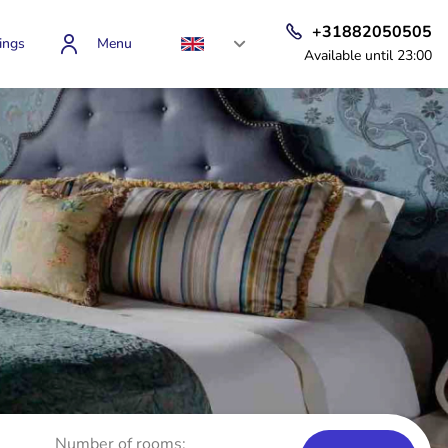
+31882050505
ings
Menu
Available until 23:00
Number of rooms: