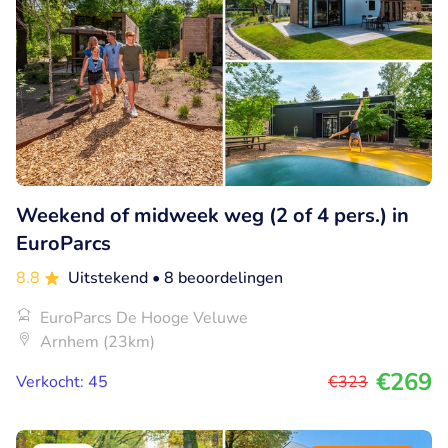
Weekend of midweek weg (2 of 4 pers.) in
EuroParcs
8.8
Uitstekend
• 8 beoordelingen
EuroParcs De Hooge Veluwe
Arnhem (23km)
€269
Verkocht: 45
€323