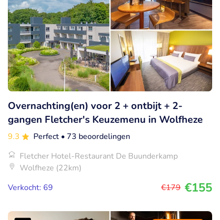
Overnachting(en) voor 2 + ontbijt + 2-
gangen Fletcher's Keuzemenu in Wolfheze
9.3
Perfect
• 73 beoordelingen
Fletcher Hotel-Restaurant De Buunderkamp
Wolfheze (22km)
€155
Verkocht: 69
€179