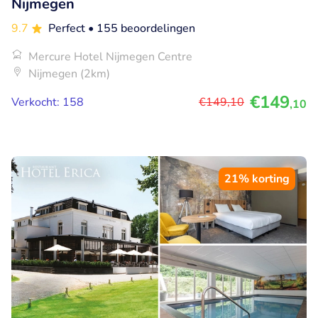
Nijmegen
9.7
Perfect
• 155 beoordelingen
Mercure Hotel Nijmegen Centre
Nijmegen (2km)
€149
Verkocht: 158
€149
,10
,10
21% korting