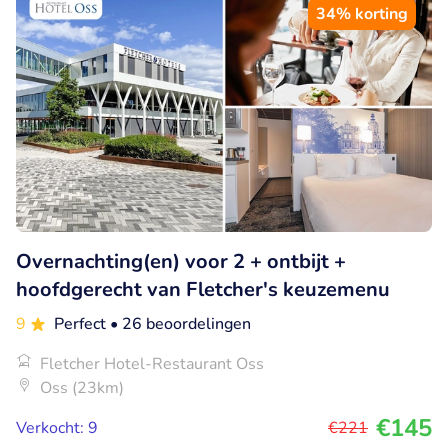
34% korting
Overnachting(en) voor 2 + ontbijt +
hoofdgerecht van Fletcher's keuzemenu
9
Perfect
• 26 beoordelingen
Fletcher Hotel-Restaurant Oss
Oss (23km)
€145
Verkocht: 9
€221