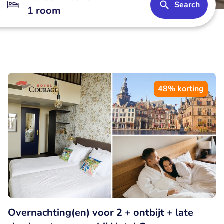
Search
1 room
48% korting
Overnachting(en) voor 2 + ontbijt + late