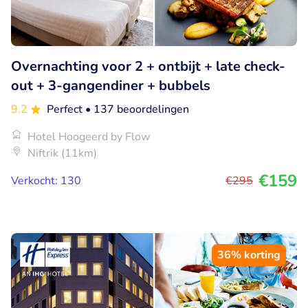
Overnachting voor 2 + ontbijt + late check-
out + 3-gangendiner + bubbels
9.2
Perfect
• 137 beoordelingen
Hotel Hoogeerd by Flow
Niftrik (11km)
€159
Verkocht: 130
€295
36% korting