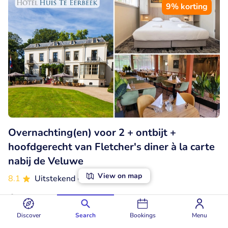
9% korting
Overnachting(en) voor 2 + ontbijt +
hoofdgerecht van Fletcher's diner à la carte
nabij de Veluwe
View on map
8.1
Uitstekend
• 62 beoordelingen
Fletcher Hotel-Landgoed Huis Te Eerbeek
Eerbeek (51km)
Discover
Search
Bookings
Menu