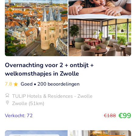
Overnachting voor 2 + ontbijt +
welkomsthapjes in Zwolle
7.8
Goed
• 200 beoordelingen
TULIP Hotels & Residences - Zwolle
Zwolle (51km)
€99
Verkocht: 72
€188