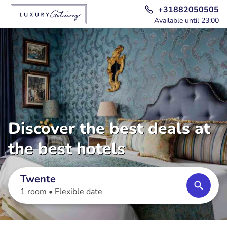
+31882050505
Available until 23:00
Discover the best deals at
the best hotels
Twente
1 room •
Flexible date