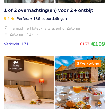
1 of 2 overnachting(en) voor 2 + ontbijt
9.5
Perfect
• 186 beoordelingen
Hampshire Hotel - 's Gravenhof Zutphen
Zutphen (42km)
€109
Verkocht: 171
€157
37% korting