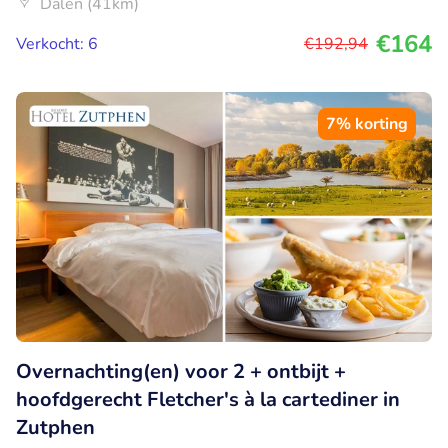
Dalen (41km)
€164
Verkocht: 6
€192
,94
7% korting
Overnachting(en) voor 2 + ontbijt +
hoofdgerecht Fletcher's à la cartediner in
Zutphen