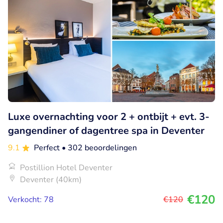
Luxe overnachting voor 2 + ontbijt + evt. 3-
gangendiner of dagentree spa in Deventer
9.1
Perfect
• 302 beoordelingen
Postillion Hotel Deventer
Deventer (40km)
€120
Verkocht: 78
€120