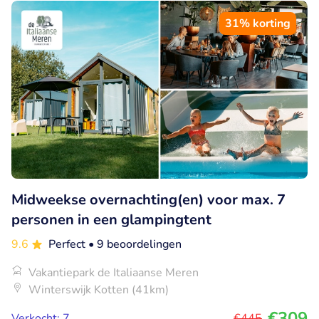
31% korting
Midweekse overnachting(en) voor max. 7
personen in een glampingtent
9.6
Perfect
• 9 beoordelingen
Vakantiepark de Italiaanse Meren
Winterswijk Kotten (41km)
€309
Verkocht: 7
€445