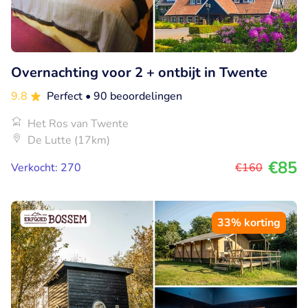
Overnachting voor 2 + ontbijt in Twente
9.8
Perfect
• 90 beoordelingen
Het Ros van Twente
De Lutte (17km)
€85
Verkocht: 270
€160
33% korting