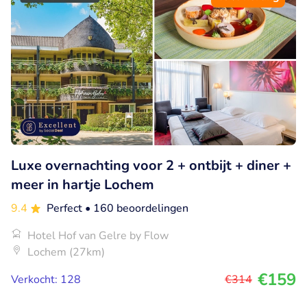
Luxe overnachting voor 2 + ontbijt + diner +
meer in hartje Lochem
9.4
Perfect
• 160 beoordelingen
Hotel Hof van Gelre by Flow
Lochem (27km)
€159
Verkocht: 128
€314