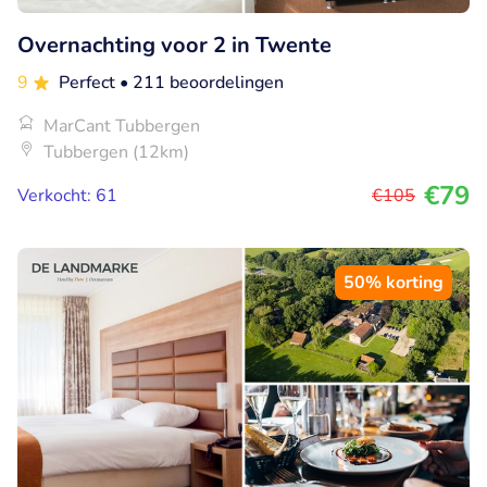
Overnachting voor 2 in Twente
9
Perfect
• 211 beoordelingen
MarCant Tubbergen
Tubbergen (12km)
€79
Verkocht: 61
€105
50% korting