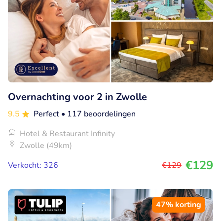
Overnachting voor 2 in Zwolle
9.5
Perfect
• 117 beoordelingen
Hotel & Restaurant Infinity
Zwolle (49km)
€129
Verkocht: 326
€129
47% korting