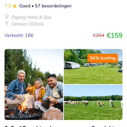
7.8
Goed
• 57 beoordelingen
Paping Hotel & Spa
Ommen (32km)
€159
Verkocht: 186
€304
36% korting