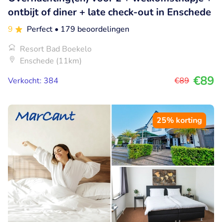
ontbijt of diner + late check-out in Enschede
9
Perfect
• 179 beoordelingen
Resort Bad Boekelo
Enschede (11km)
€89
Verkocht: 384
€89
25% korting