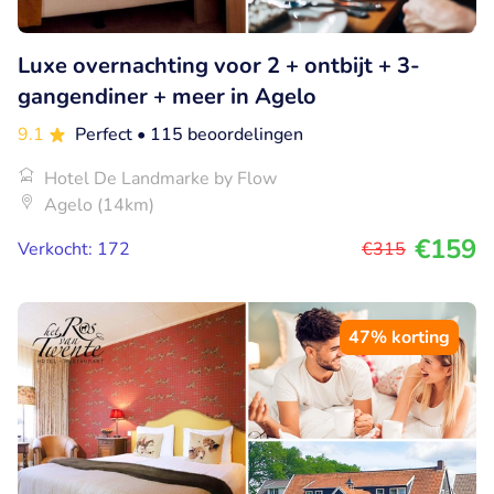
Luxe overnachting voor 2 + ontbijt + 3-
gangendiner + meer in Agelo
9.1
Perfect
• 115 beoordelingen
Hotel De Landmarke by Flow
Agelo (14km)
€159
Verkocht: 172
€315
47% korting