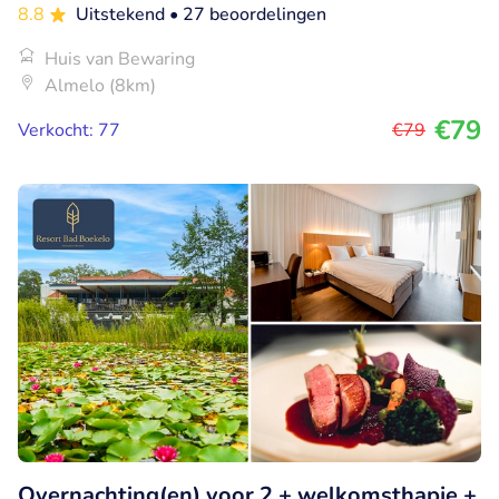
8.8
Uitstekend
• 27 beoordelingen
Huis van Bewaring
Almelo (8km)
€79
Verkocht: 77
€79
Overnachting(en) voor 2 + welkomsthapje +