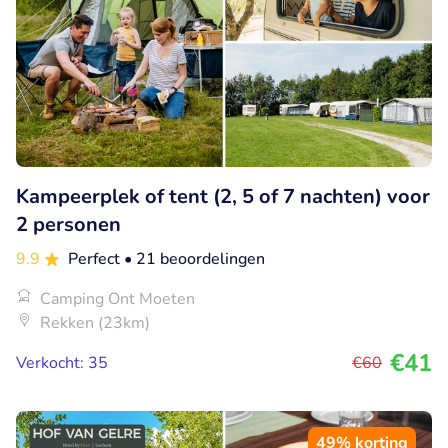
Kampeerplek of tent (2, 5 of 7 nachten) voor
2 personen
9.9
Perfect
• 21 beoordelingen
Camping Ont Moeten
Rekken (23km)
€41
Verkocht: 35
€60
49% korting