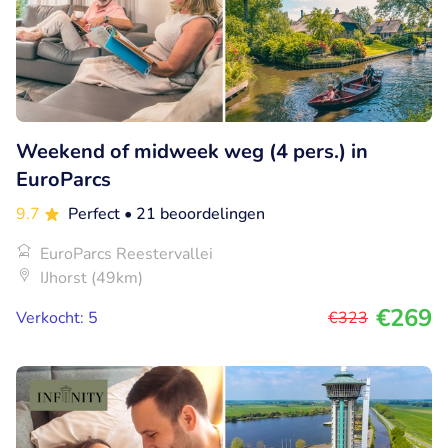
Weekend of midweek weg (4 pers.) in
EuroParcs
9.7
Perfect
• 21 beoordelingen
EuroParcs Reestervallei
IJhorst (49km)
€269
Verkocht: 5
€323