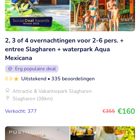
2, 3 of 4 overnachtingen voor 2-6 pers. +
entree Slagharen + waterpark Aqua
Mexicana
Erg populaire deal
8.8
Uitstekend
• 335 beoordelingen
Attractie & Vakantiepark Slagharen
Slagharen (38km)
€160
Verkocht: 377
€355