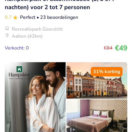
nachten) voor 2 tot 7 personen
9.7
Perfect
• 23 beoordelingen
Recreatiepark Goorzicht
Aalten (42km)
€49
Verkocht: 0
€84
31% korting