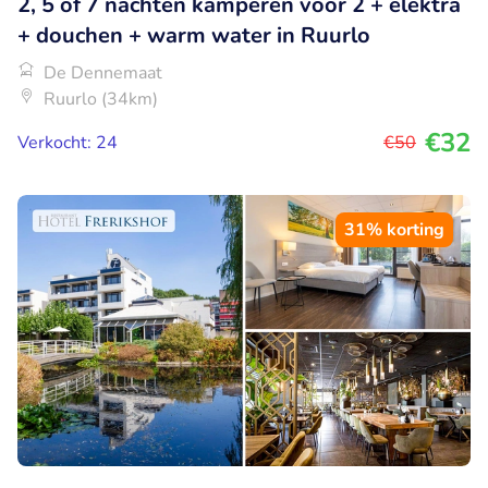
2, 5 of 7 nachten kamperen voor 2 + elektra
+ douchen + warm water in Ruurlo
De Dennemaat
Ruurlo (34km)
€32
Verkocht: 24
€50
31% korting