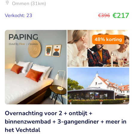
Ommen (31km)
€217
Verkocht: 23
€396
48% korting
Overnachting voor 2 + ontbijt +
binnenzwembad + 3-gangendiner + meer in
het Vechtdal