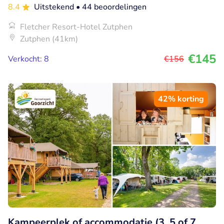
8.4
Uitstekend
• 44 beoordelingen
Fletcher Resort-Hotel Zutphen
Zutphen (41km)
€145
Verkocht: 8
€156
42% korting
Kampeerplek of accommodatie (3, 5 of 7