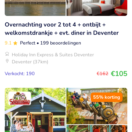
Overnachting voor 2 tot 4 + ontbijt +
welkomstdrankje + evt. diner in Deventer
9.1
Perfect
• 199 beoordelingen
Holiday Inn Express & Suites Deventer
Deventer (37km)
€105
Verkocht: 190
€162
55% korting