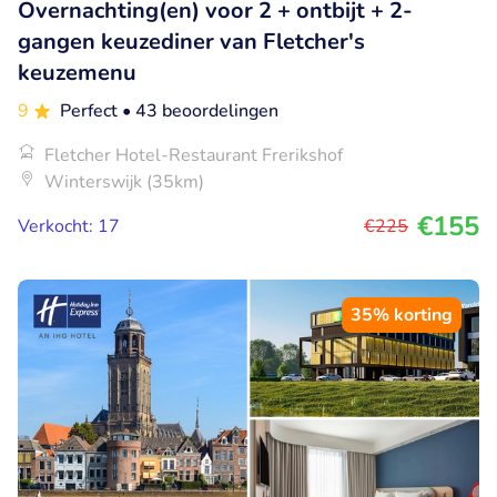
Overnachting(en) voor 2 + ontbijt + 2-
gangen keuzediner van Fletcher's
keuzemenu
9
Perfect
• 43 beoordelingen
Fletcher Hotel-Restaurant Frerikshof
Winterswijk (35km)
€155
Verkocht: 17
€225
35% korting