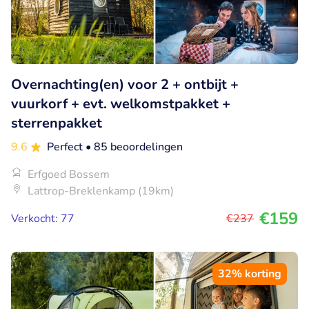
Overnachting(en) voor 2 + ontbijt +
vuurkorf + evt. welkomstpakket +
sterrenpakket
9.6
Perfect
• 85 beoordelingen
Erfgoed Bossem
Lattrop-Breklenkamp (19km)
€159
Verkocht: 77
€237
32% korting