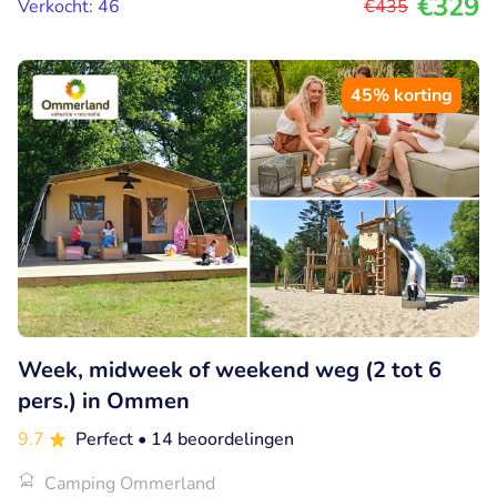
€329
Verkocht: 46
€435
45% korting
Week, midweek of weekend weg (2 tot 6
pers.) in Ommen
9.7
Perfect
• 14 beoordelingen
Camping Ommerland