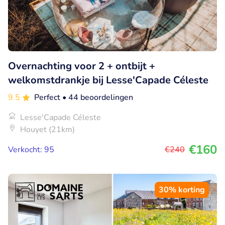
Overnachting voor 2 + ontbijt +
welkomstdrankje bij Lesse'Capade Céleste
9.5
Perfect
• 44 beoordelingen
Lesse'Capade Céleste
Houyet (21km)
€160
Verkocht: 95
€240
30% korting