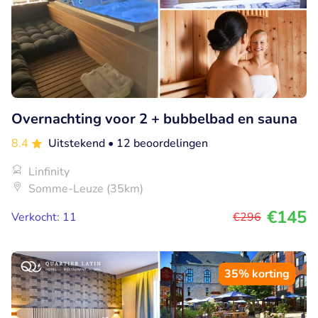
Overnachting voor 2 + bubbelbad en sauna
8.4
Uitstekend
• 12 beoordelingen
Linfinity
Somme-Leuze (35km)
€145
Verkocht: 11
€296
35% korting