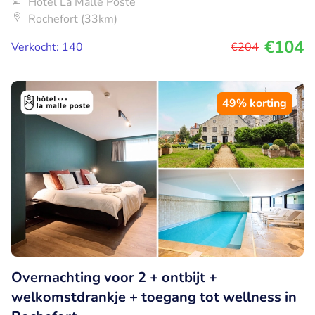
Hôtel La Malle Poste
Rochefort (33km)
€104
Verkocht: 140
€204
49% korting
Overnachting voor 2 + ontbijt +
welkomstdrankje + toegang tot wellness in