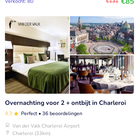
€85
Verkocht: 80
€131
Overnachting voor 2 + ontbijt in Charleroi
9.3
Perfect
• 36 beoordelingen
Van der Valk Charleroi Airport
Charleroi (33km)