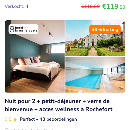
€119
Verkocht: 4
€119
,50
,50
49% korting
Nuit pour 2 + petit-déjeuner + verre de
bienvenue + accès wellness à Rochefort
9.8
Perfect
• 48 beoordelingen