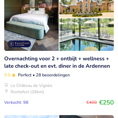
Overnachting voor 2 + ontbijt + wellness +
late check-out en evt. diner in de Ardennen
9.8
Perfect
• 28 beoordelingen
Le Château de Vignée
Rochefort (26km)
€250
Verkocht: 98
€400