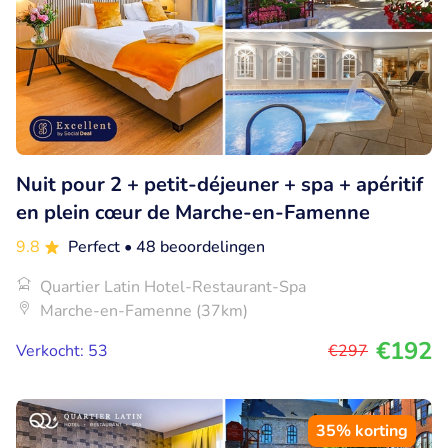
Nuit pour 2 + petit-déjeuner + spa + apéritif
en plein cœur de Marche-en-Famenne
9.8
Perfect
• 48 beoordelingen
Quartier Latin Hotel-Restaurant-Spa
Marche-en-Famenne (37km)
€192
Verkocht: 53
€297
35% korting