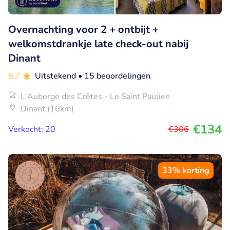
Overnachting voor 2 + ontbijt +
welkomstdrankje late check-out nabij
Dinant
8.7
Uitstekend
• 15 beoordelingen
L'Auberge des Crêtes - Le Saint Paulien
Dinant (16km)
€134
Verkocht: 20
€306
33% korting