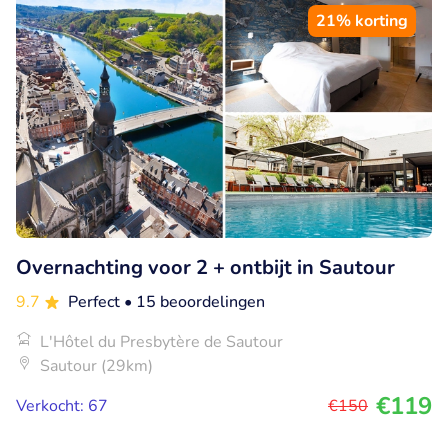
21% korting
Overnachting voor 2 + ontbijt in Sautour
9.7
Perfect
• 15 beoordelingen
L'Hôtel du Presbytère de Sautour
Sautour (29km)
€119
Verkocht: 67
€150