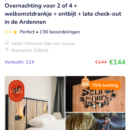
Overnachting voor 2 of 4 +
welkomstdrankje + ontbijt + late check-out
in de Ardennen
9.4
Perfect
• 136 beoordelingen
Hotel Mercure Han-sur-Lesse
Rochefort (34km)
€144
Verkocht: 124
€144
75% korting