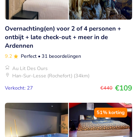
Overnachting(en) voor 2 of 4 personen +
ontbijt + late check-out + meer in de
Ardennen
9.2
Perfect
• 31 beoordelingen
Au Lit Des Ours
Han-Sur-Lesse (Rochefort) (34km)
€109
Verkocht: 27
€440
51% korting