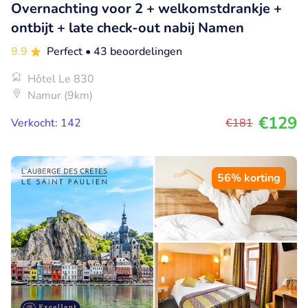
Overnachting voor 2 + welkomstdrankje +
ontbijt + late check-out nabij Namen
9.9
Perfect
• 43 beoordelingen
Hôtel Le 830
Namur (9km)
€129
Verkocht: 142
€181
56% korting