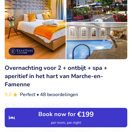
Overnachting voor 2 + ontbijt + spa +
aperitief in het hart van Marche-en-
Famenne
9.8
Perfect
• 48 beoordelingen
Quartier Latin Hotel-Restaurant-Spa
€199
Marche-en-Famenne (37km)
Book now for
per room, per night
€192
Verkocht: 17
€297
Discover
Search
Bookings
Menu