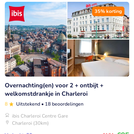
35% korting
Overnachting(en) voor 2 + ontbijt +
welkomstdrankje in Charleroi
8
Uitstekend
• 18 beoordelingen
ibis Charleroi Centre Gare
Charleroi (30km)