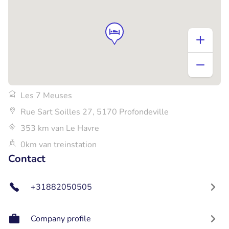
Les 7 Meuses
Rue Sart Soilles 27, 5170 Profondeville
353 km van Le Havre
0km van treinstation
Contact
+31882050505
Company profile