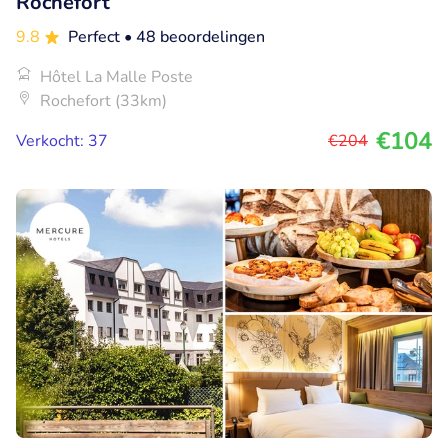
Rochefort
9.8
Perfect
• 48 beoordelingen
Hôtel La Malle Poste
Rochefort (33km)
€104
Verkocht: 37
€204