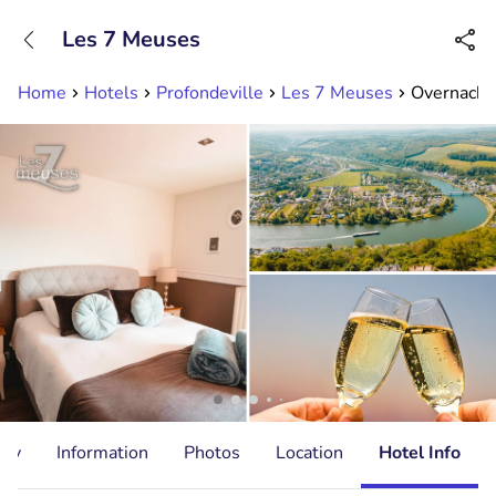
+31882050505
Les 7 Meuses
Available until 23:00
Home
Hotels
Profondeville
Les 7 Meuses
Overnachti
ity
Information
Photos
Location
Hotel Info