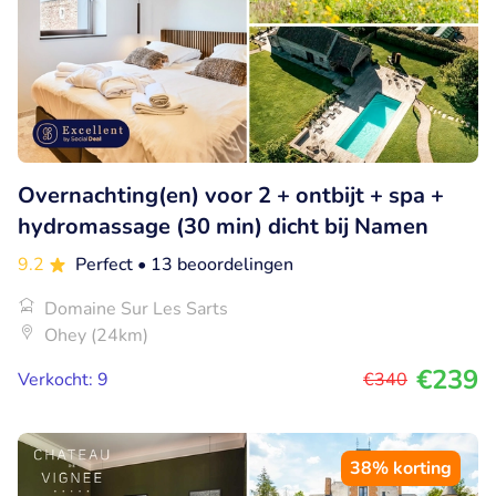
Overnachting(en) voor 2 + ontbijt + spa +
hydromassage (30 min) dicht bij Namen
9.2
Perfect
• 13 beoordelingen
Domaine Sur Les Sarts
Ohey (24km)
€239
Verkocht: 9
€340
38% korting