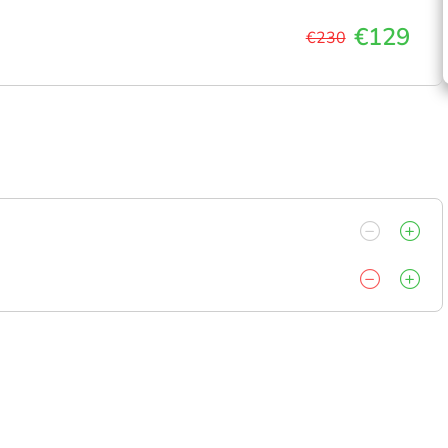
€129
€230