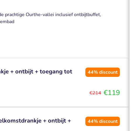
 prachtige Ourthe-vallei inclusief ontbijtbuffet,
zwembad
je + ontbijt + toegang tot
44%
discount
€119
€214
elkomstdrankje + ontbijt +
44%
discount