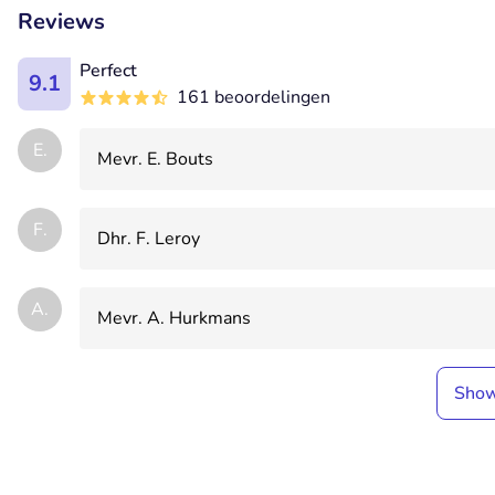
Reviews
Perfect
9.1
161 beoordelingen
E.
Mevr. E. Bouts
F.
Dhr. F. Leroy
A.
Mevr. A. Hurkmans
Sho