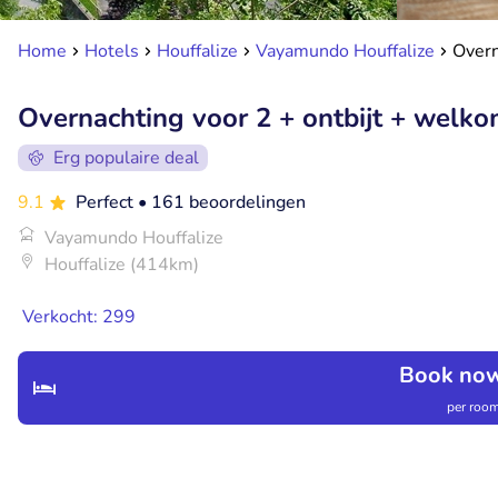
Home
Hotels
Houffalize
Vayamundo Houffalize
Overn
Overnachting voor 2 + ontbijt + welk
Erg populaire deal
9.1
Perfect
• 161 beoordelingen
Vayamundo Houffalize
Houffalize (414km)
Verkocht: 299
Book now
per room