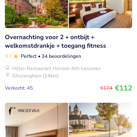
Overnachting voor 2 + ontbijt +
welkomstdrankje + toegang fitness
9.1
Perfect
• 34 beoordelingen
Hôtel-Restaurant Horizon Ath-Lessines
Ghislenghien (24km)
€112
Verkocht: 45
€174