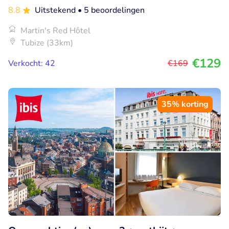
8.8
Uitstekend
• 5 beoordelingen
Martin's Red Hôtel
Tubize (33km)
€129
Verkocht: 42
€169
35% korting