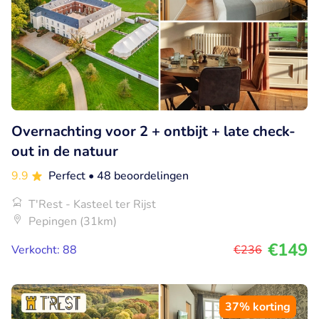
Overnachting voor 2 + ontbijt + late check-
out in de natuur
9.9
Perfect
• 48 beoordelingen
T'Rest - Kasteel ter Rijst
Pepingen (31km)
€149
Verkocht: 88
€236
37% korting