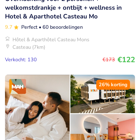
welkomstdrankje + ontbijt + wellness in
Hotel & Aparthotel Casteau Mo
9.7
Perfect
• 60 beoordelingen
Hôtel & Aparthôtel Casteau Mons
Casteau (7km)
€122
Verkocht: 130
€173
26% korting