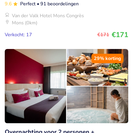
9.6
Perfect
• 91 beoordelingen
Van der Valk Hotel Mons Congrès
Mons (0km)
€171
Verkocht: 17
€171
29% korting
Overnachting voor 2 personen +