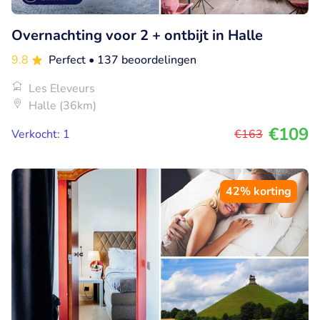
Overnachting voor 2 + ontbijt in Halle
9.8
Perfect
• 137 beoordelingen
Les Eleveurs
Halle (36km)
€109
Verkocht: 1
€163
42% korting