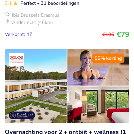
9.1
Perfect
• 31 beoordelingen
Ibis Brussels Erasmus
Anderlecht (46km)
€79
Verkocht: 47
€105
55% korting
Overnachting voor 2 + ontbijt + wellness (1