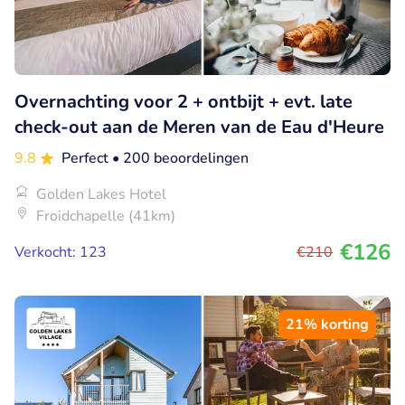
Overnachting voor 2 + ontbijt + evt. late
check-out aan de Meren van de Eau d'Heure
9.8
Perfect
• 200 beoordelingen
Golden Lakes Hotel
Froidchapelle (41km)
€126
Verkocht: 123
€210
21% korting