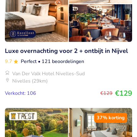
Luxe overnachting voor 2 + ontbijt in Nijvel
9.7
Perfect
• 121 beoordelingen
Van Der Valk Hotel Nivelles-Sud
Nivelles (29km)
€129
Verkocht: 106
€129
37% korting