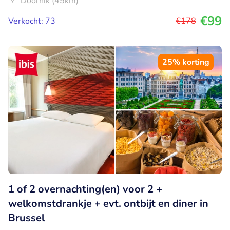
Doornik (45km)
€99
Verkocht: 73
€178
25% korting
1 of 2 overnachting(en) voor 2 +
welkomstdrankje + evt. ontbijt en diner in
Brussel