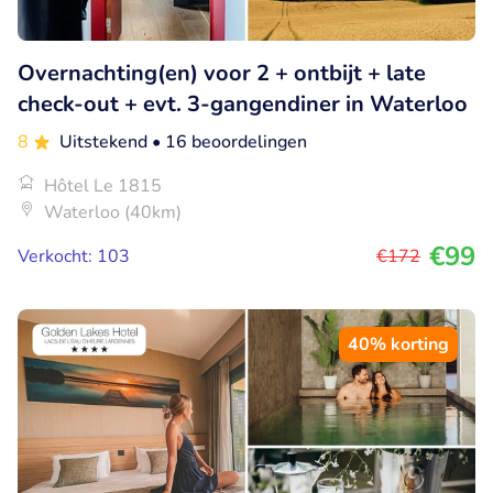
Overnachting(en) voor 2 + ontbijt + late
check-out + evt. 3-gangendiner in Waterloo
8
Uitstekend
• 16 beoordelingen
Hôtel Le 1815
Waterloo (40km)
€99
Verkocht: 103
€172
40% korting