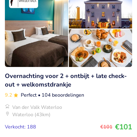
Overnachting voor 2 + ontbijt + late check-
out + welkomstdrankje
9.2
Perfect
• 104 beoordelingen
Van der Valk Waterloo
Waterloo (43km)
€101
Verkocht: 188
€101