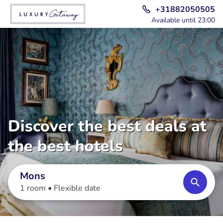
+31882050505
Available until 23:00
Discover the best deals at
the best hotels
Mons
1 room •
Flexible date