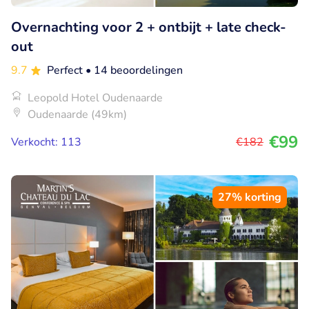
Overnachting voor 2 + ontbijt + late check-
out
9.7
Perfect
• 14 beoordelingen
Leopold Hotel Oudenaarde
Oudenaarde (49km)
€99
Verkocht: 113
€182
27% korting