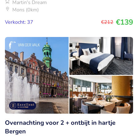
Martin's Dream
Mons (0km)
€139
Verkocht: 37
€212
Overnachting voor 2 + ontbijt in hartje
Bergen