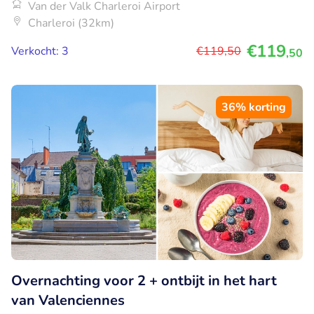
Van der Valk Charleroi Airport
Charleroi (32km)
€119
Verkocht: 3
€119
,50
,50
36% korting
Overnachting voor 2 + ontbijt in het hart
van Valenciennes