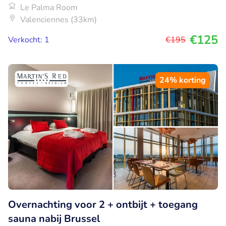
Le Palma Room
Valenciennes (33km)
€125
Verkocht: 1
€195
24% korting
Overnachting voor 2 + ontbijt + toegang
sauna nabij Brussel