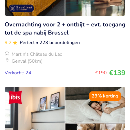
Overnachting voor 2 + ontbijt + evt. toegang
tot de spa nabij Brussel
9.2
Perfect
• 223 beoordelingen
Martin's Château du Lac
Genval (50km)
€139
Verkocht: 24
€190
29% korting