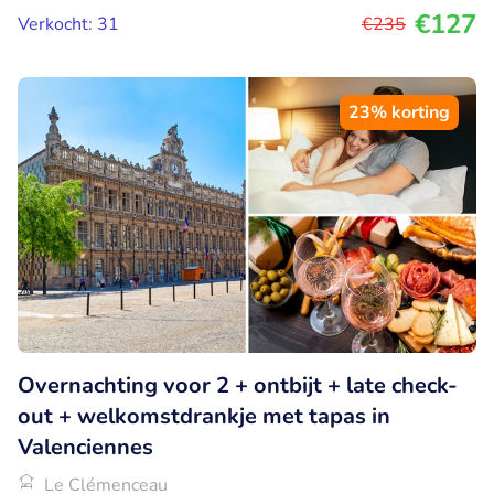
€127
Verkocht: 31
€235
23% korting
Overnachting voor 2 + ontbijt + late check-
out + welkomstdrankje met tapas in
Valenciennes
Le Clémenceau