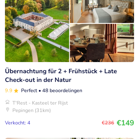
Übernachtung für 2 + Frühstück + Late
Check-out in der Natur
9.9
Perfect
• 48 beoordelingen
T'Rest - Kasteel ter Rijst
Pepingen (31km)
€149
Verkocht: 4
€236