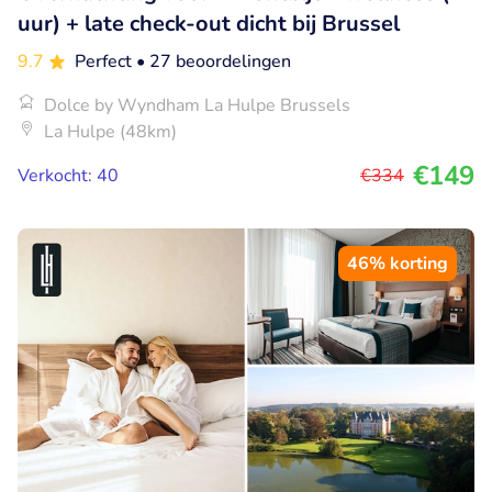
uur) + late check-out dicht bij Brussel
9.7
Perfect
• 27 beoordelingen
Dolce by Wyndham La Hulpe Brussels
La Hulpe (48km)
€149
Verkocht: 40
€334
46% korting