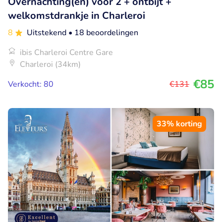
Overnachting(en) voor 2 + ontbijt +
welkomstdrankje in Charleroi
8
Uitstekend
• 18 beoordelingen
ibis Charleroi Centre Gare
Charleroi (34km)
€85
Verkocht: 80
€131
33% korting