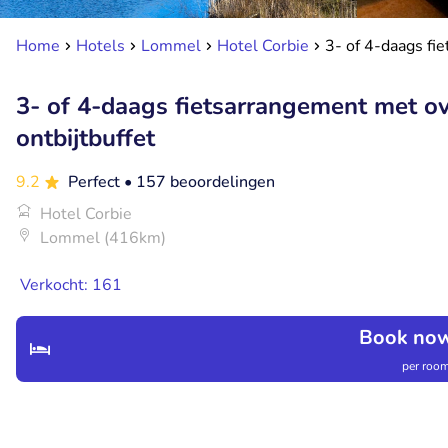
Home
Hotels
Lommel
Hotel Corbie
3- of 4-daags fi
3- of 4-daags fietsarrangement met o
ontbijtbuffet
9.2
Perfect
• 157 beoordelingen
Hotel Corbie
Lommel (416km)
Verkocht: 161
Book now
per room