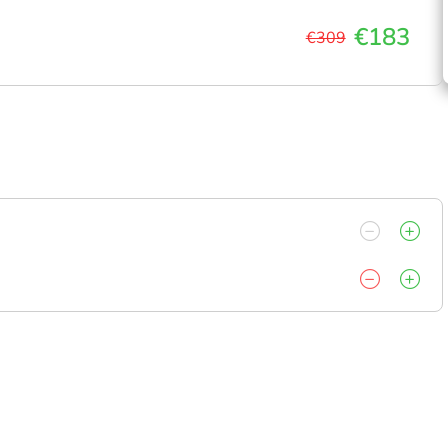
€183
€309