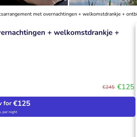
etsarrangement met overnachtingen + welkomstdrankje + ontbi
vernachtingen + welkomstdrankje +
€125
€245
€125
 for
, per night