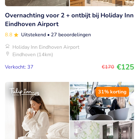
Overnachting voor 2 + ontbijt bij Holiday Inn
Eindhoven Airport
8.8
Uitstekend
• 27 beoordelingen
Holiday Inn Eindhoven Airport
Eindhoven (14km)
€125
Verkocht: 37
€170
31% korting