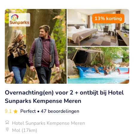
13% korting
Overnachting(en) voor 2 + ontbijt bij Hotel
Sunparks Kempense Meren
9.1
Perfect
• 47 beoordelingen
Hotel Sunparks Kempense Meren
Mol (17km)