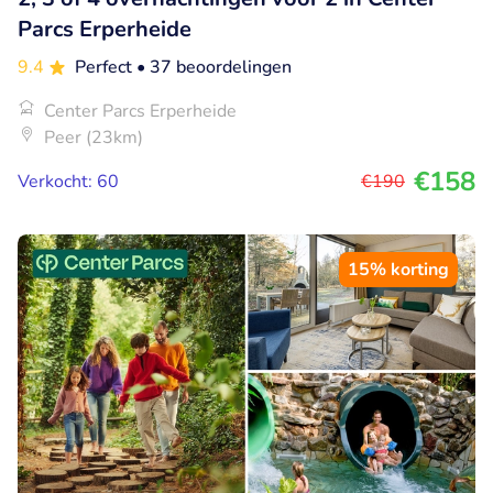
Parcs Erperheide
9.4
Perfect
• 37 beoordelingen
Center Parcs Erperheide
Peer (23km)
€158
Verkocht: 60
€190
15% korting