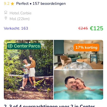
9.2
Perfect
• 157 beoordelingen
Hotel Corbie
Mol (22km)
€125
Verkocht: 163
€245
17% korting
2, 3 of 4 overnachtingen voor 2 in Center