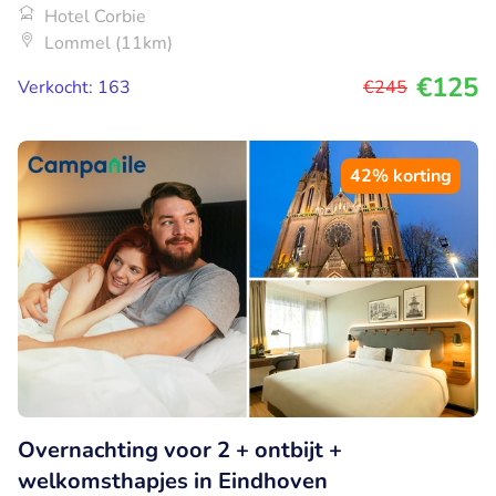
Hotel Corbie
Lommel (11km)
€125
Verkocht: 163
€245
42% korting
Overnachting voor 2 + ontbijt +
welkomsthapjes in Eindhoven