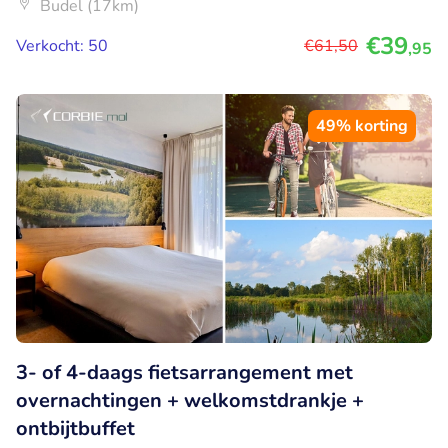
Budel (17km)
€39
Verkocht: 50
€61
,50
,95
49% korting
3- of 4-daags fietsarrangement met
overnachtingen + welkomstdrankje +
ontbijtbuffet