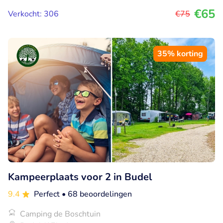
€65
Verkocht: 306
€75
35% korting
Kampeerplaats voor 2 in Budel
9.4
Perfect
• 68 beoordelingen
Camping de Boschtuin