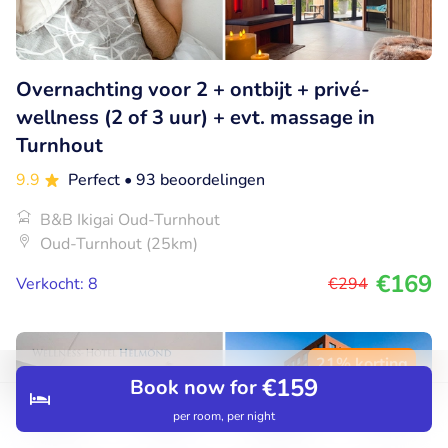
Overnachting voor 2 + ontbijt + privé-
wellness (2 of 3 uur) + evt. massage in
Turnhout
9.9
Perfect
• 93 beoordelingen
B&B Ikigai Oud-Turnhout
Oud-Turnhout (25km)
€169
Verkocht: 8
€294
21% korting
€159
Book now for
per room, per night
Discover
Search
Bookings
Menu