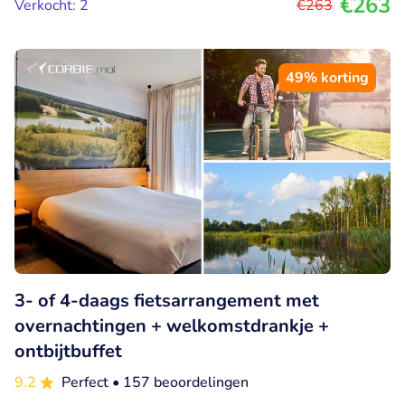
€263
Verkocht: 2
€263
49% korting
3- of 4-daags fietsarrangement met
overnachtingen + welkomstdrankje +
ontbijtbuffet
9.2
Perfect
• 157 beoordelingen