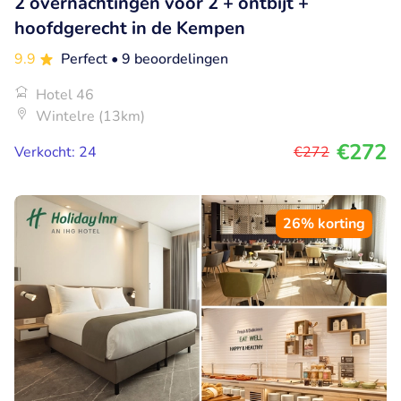
2 overnachtingen voor 2 + ontbijt +
hoofdgerecht in de Kempen
9.9
Perfect
• 9 beoordelingen
Hotel 46
Wintelre (13km)
€272
Verkocht: 24
€272
26% korting