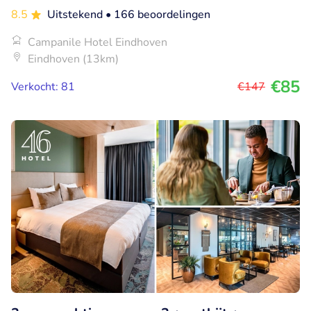
8.5
Uitstekend
• 166 beoordelingen
Campanile Hotel Eindhoven
Eindhoven (13km)
€85
Verkocht: 81
€147