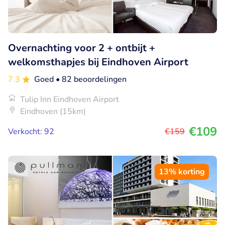
Overnachting voor 2 + ontbijt +
welkomsthapjes bij Eindhoven Airport
7.3
Goed
• 82 beoordelingen
Tulip Inn Eindhoven Airport
Eindhoven (15km)
€109
Verkocht: 92
€159
13% korting