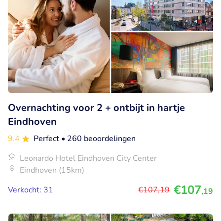
Overnachting voor 2 + ontbijt in hartje
Eindhoven
9.4
Perfect
• 260 beoordelingen
Leonardo Hotel Eindhoven City Center
Eindhoven (15km)
€107
Verkocht: 31
€107
,19
,19