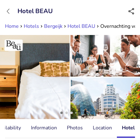
+31882050505
Hotel BEAU
Available until 23:00
Home
Hotels
Bergeijk
Hotel BEAU
Overnachting voor
ailability
Information
Photos
Location
Hotel I