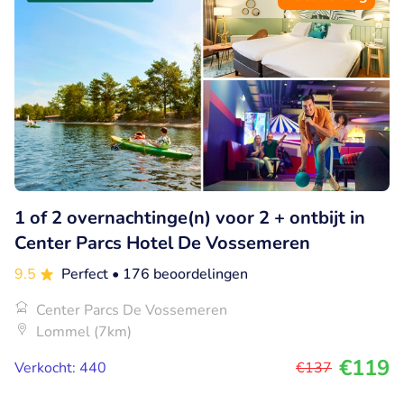
1 of 2 overnachtinge(n) voor 2 + ontbijt in
Center Parcs Hotel De Vossemeren
9.5
Perfect
• 176 beoordelingen
Center Parcs De Vossemeren
Lommel (7km)
€119
Verkocht: 440
€137