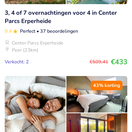
3, 4 of 7 overnachtingen voor 4 in Center
Parcs Erperheide
9.4
Perfect
• 37 beoordelingen
Center Parcs Erperheide
Peer (23km)
€433
Verkocht: 2
€509
,41
43% korting