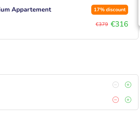
emium Appartement
17%
discount
€316
€379