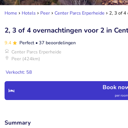
Home
Hotels
Peer
Center Parcs Erperheide
2, 3 of 4
2, 3 of 4 overnachtingen voor 2 in Cen
9.4
Perfect
• 37 beoordelingen
Center Parcs Erperheide
Peer (424km)
Verkocht: 58
Book now
per room
Summary