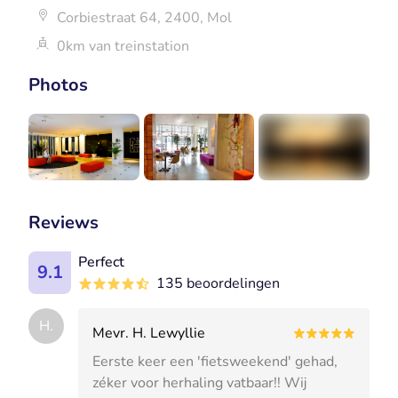
Corbiestraat 64, 2400, Mol
0km van treinstation
Photos
+5
Reviews
Perfect
9.1
135 beoordelingen
H.
Mevr. H. Lewyllie
Eerste keer een 'fietsweekend' gehad,
zéker voor herhaling vatbaar!! Wij