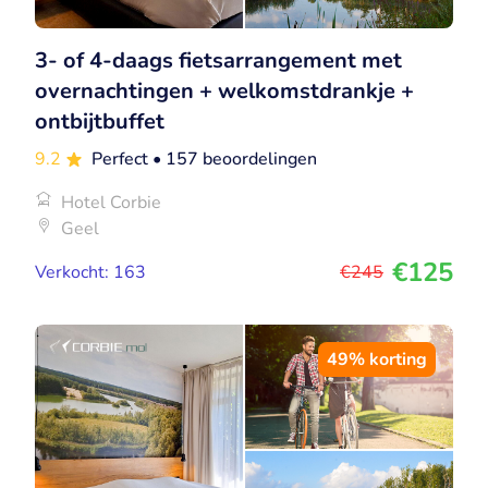
3- of 4-daags fietsarrangement met
overnachtingen + welkomstdrankje +
ontbijtbuffet
9.2
Perfect
• 157 beoordelingen
Hotel Corbie
Geel
€125
Verkocht: 163
€245
49% korting