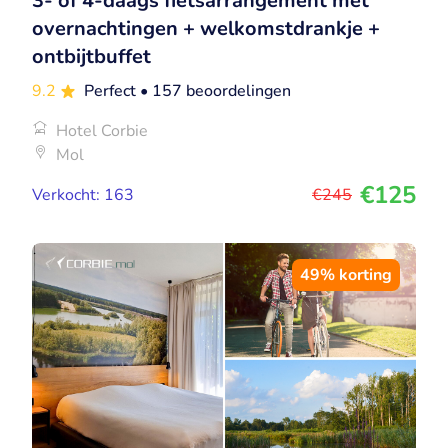
3- of 4-daags fietsarrangement met
overnachtingen + welkomstdrankje +
ontbijtbuffet
9.2
Perfect
• 157 beoordelingen
Hotel Corbie
Mol
€125
Verkocht: 163
€245
49% korting