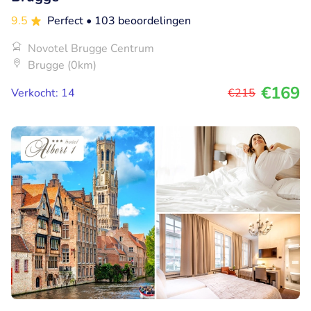
9.5
Perfect
• 103 beoordelingen
Novotel Brugge Centrum
Brugge (0km)
€169
Verkocht: 14
€215