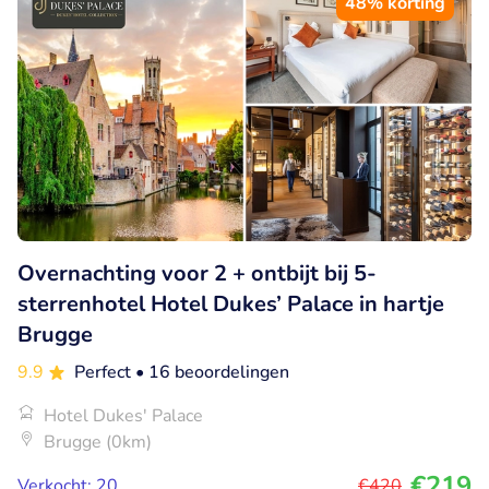
48% korting
Overnachting voor 2 + ontbijt bij 5-
sterrenhotel Hotel Dukes’ Palace in hartje
Brugge
9.9
Perfect
• 16 beoordelingen
Hotel Dukes' Palace
Brugge (0km)
€219
Verkocht: 20
€420