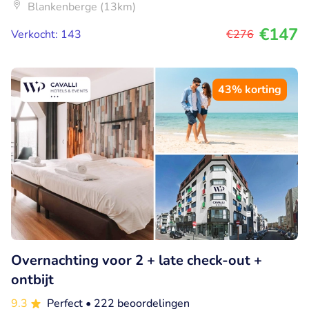
Blankenberge (13km)
€147
Verkocht: 143
€276
43% korting
Overnachting voor 2 + late check-out +
ontbijt
9.3
Perfect
• 222 beoordelingen