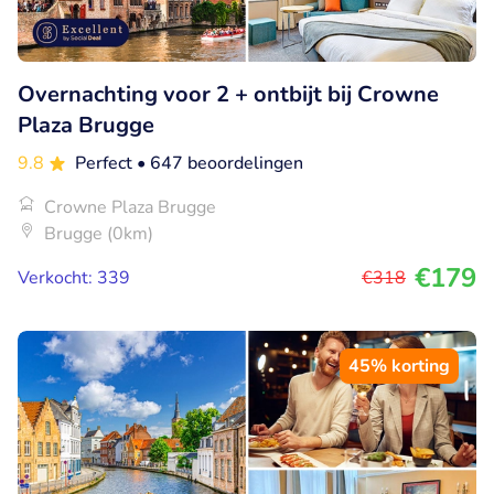
Overnachting voor 2 + ontbijt bij Crowne
Plaza Brugge
9.8
Perfect
• 647 beoordelingen
Crowne Plaza Brugge
Brugge (0km)
€179
Verkocht: 339
€318
45% korting