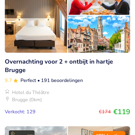
Overnachting voor 2 + ontbijt in hartje
Brugge
9.7
Perfect
• 191 beoordelingen
Hotel du Théâtre
Brugge (0km)
€119
Verkocht: 129
€174