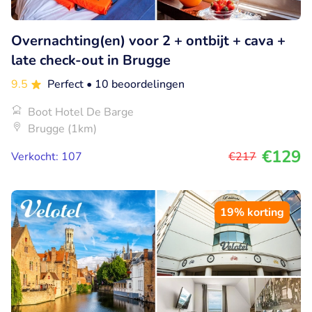
Overnachting(en) voor 2 + ontbijt + cava +
late check-out in Brugge
9.5
Perfect
• 10 beoordelingen
Boot Hotel De Barge
Brugge (1km)
€129
Verkocht: 107
€217
19% korting