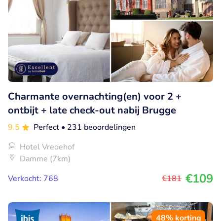
Charmante overnachting(en) voor 2 +
ontbijt + late check-out nabij Brugge
9.5
Perfect
• 231 beoordelingen
Hotel Vredehof
Damme (7km)
€109
Verkocht: 768
€181
48% korting