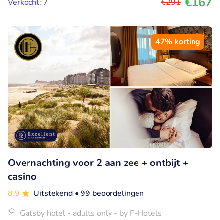
€167
Verkocht: 7
€291
47% korting
Overnachting voor 2 aan zee + ontbijt +
casino
8.9
Uitstekend
• 99 beoordelingen
Gatsby hotel - adults only - by F-Hotels