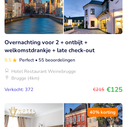
Overnachting voor 2 + ontbijt +
welkomstdrankje + late check-out
9.5
Perfect
• 55 beoordelingen
Hotel Restaurant Weinebrugge
Brugge (4km)
€125
Verkocht: 372
€215
40% korting