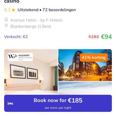
casino
8.3
Uitstekend
• 72 beoordelingen
Avenue Hotel - by F-Hotels
Blankenberge (13km)
€94
Verkocht: 62
€183
41% korting
€185
Book now for
per room, per night
Discover
Search
Bookings
Menu