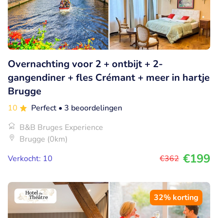
Overnachting voor 2 + ontbijt + 2-
gangendiner + fles Crémant + meer in hartje
Brugge
10
Perfect
• 3 beoordelingen
B&B Bruges Experience
Brugge (0km)
€199
Verkocht: 10
€362
32% korting