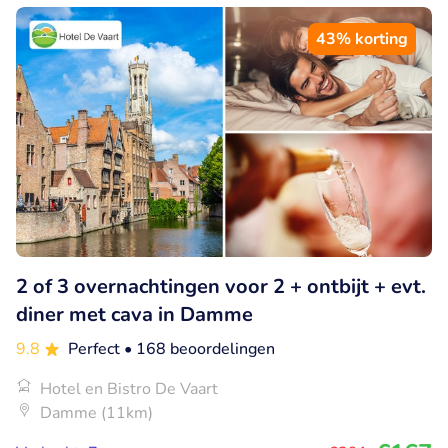
43% korting
2 of 3 overnachtingen voor 2 + ontbijt + evt.
diner met cava in Damme
9.8
Perfect
• 168 beoordelingen
Hotel en Bistro De Vaart
Damme (11km)