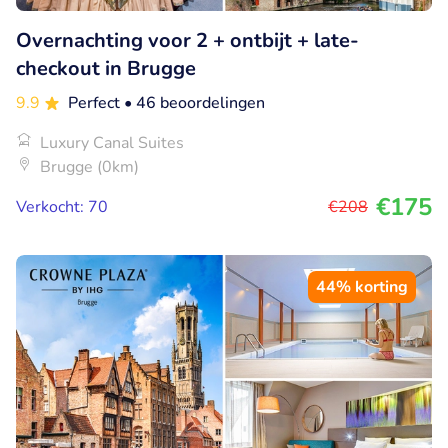
Overnachting voor 2 + ontbijt + late-
checkout in Brugge
9.9
Perfect
• 46 beoordelingen
Luxury Canal Suites
Brugge (0km)
€175
Verkocht: 70
€208
44% korting