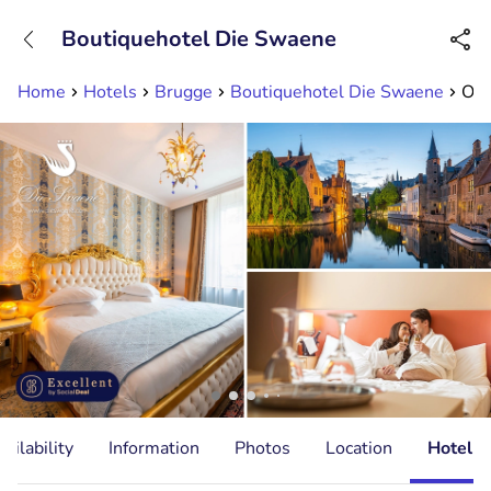
+31882050505
Boutiquehotel Die Swaene
Available until 23:00
Home
Hotels
Brugge
Boutiquehotel Die Swaene
Ove
ailability
Information
Photos
Location
Hotel I