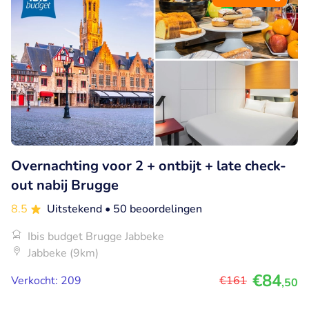
Overnachting voor 2 + ontbijt + late check-
out nabij Brugge
8.5
Uitstekend
• 50 beoordelingen
Ibis budget Brugge Jabbeke
Jabbeke (9km)
€84
Verkocht: 209
€161
,50