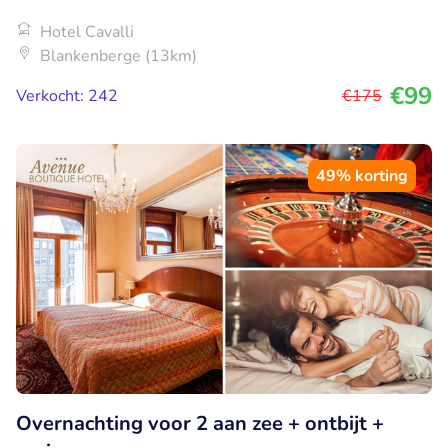
Hotel Cavalli
Blankenberge (13km)
€99
Verkocht: 242
€175
49% korting
Overnachting voor 2 aan zee + ontbijt +