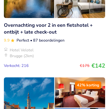
Overnachting voor 2 in een fietshotel +
ontbijt + late check-out
9.9
Perfect
• 87 beoordelingen
Hotel Velotel
Brugge (2km)
€142
Verkocht: 216
€175
42% korting