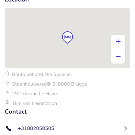
Boutiquehotel Die Swaene
Steenhouwersdijk 2, 8000 Brugge
292 km van Le Havre
1km van treinstation
Contact
+31882050505