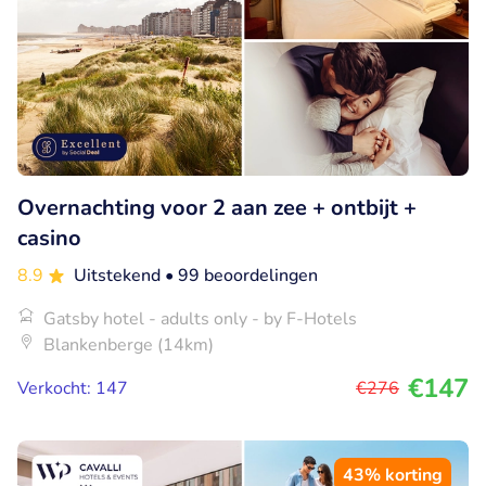
Overnachting voor 2 aan zee + ontbijt +
casino
8.9
Uitstekend
• 99 beoordelingen
Gatsby hotel - adults only - by F-Hotels
Blankenberge (14km)
€147
Verkocht: 147
€276
43% korting