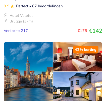
9.9
Perfect
• 87 beoordelingen
Hotel Velotel
Brugge (3km)
€142
Verkocht: 217
€175
42% korting