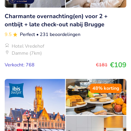
Charmante overnachting(en) voor 2 +
ontbijt + late check-out nabij Brugge
9.5
Perfect
• 231 beoordelingen
Hotel Vredehof
Damme (7km)
€109
Verkocht: 768
€181
48% korting