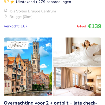
8.7
Uitstekend
• 279 beoordelingen
ibis Styles Brugge Centrum
Brugge (0km)
€139
Verkocht: 167
€163
Overnachting voor 2 + ontbijt + late check-