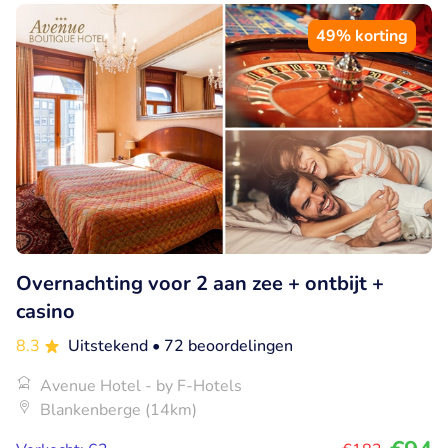
49% korting
Overnachting voor 2 aan zee + ontbijt +
casino
8.3
Uitstekend
• 72 beoordelingen
Avenue Hotel - by F-Hotels
Blankenberge (14km)