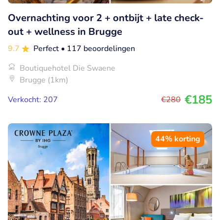
Overnachting voor 2 + ontbijt + late check-
out + wellness in Brugge
9.7
Perfect
• 117 beoordelingen
Boutiquehotel Die Swaene
Brugge (1km)
€185
Verkocht: 207
€280
44% korting