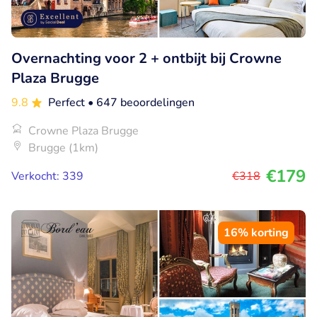
Overnachting voor 2 + ontbijt bij Crowne
Plaza Brugge
9.8
Perfect
• 647 beoordelingen
Crowne Plaza Brugge
Brugge (1km)
€179
Verkocht: 339
€318
16% korting