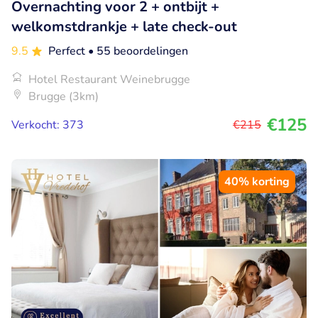
Overnachting voor 2 + ontbijt +
welkomstdrankje + late check-out
9.5
Perfect
• 55 beoordelingen
Hotel Restaurant Weinebrugge
Brugge (3km)
€125
Verkocht: 373
€215
40% korting