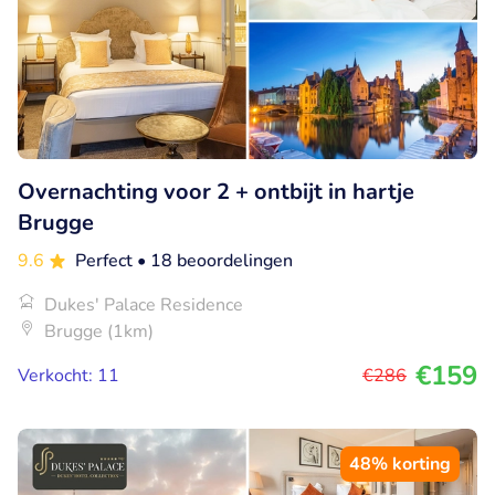
Overnachting voor 2 + ontbijt in hartje
Brugge
9.6
Perfect
• 18 beoordelingen
Dukes' Palace Residence
Brugge (1km)
€159
Verkocht: 11
€286
48% korting