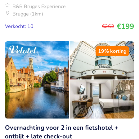
B&B Bruges Experience
Brugge (1km)
€199
Verkocht: 10
€362
19% korting
Overnachting voor 2 in een fietshotel +
ontbijt + late check-out