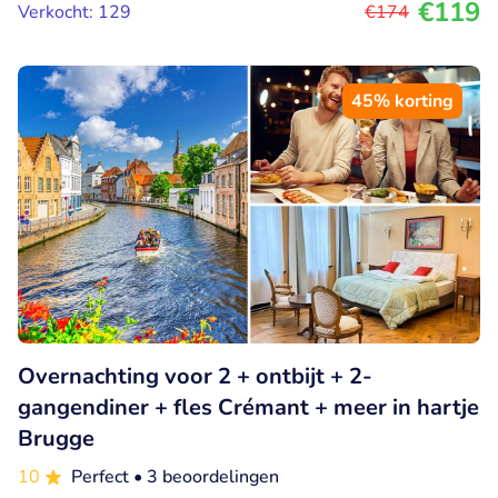
€119
Verkocht: 129
€174
45% korting
Overnachting voor 2 + ontbijt + 2-
gangendiner + fles Crémant + meer in hartje
Brugge
10
Perfect
• 3 beoordelingen