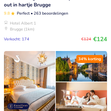
out in hartje Brugge
9.8
Perfect
• 263 beoordelingen
Hotel Albert 1
Brugge (1km)
€124
Verkocht: 174
€124
34% korting