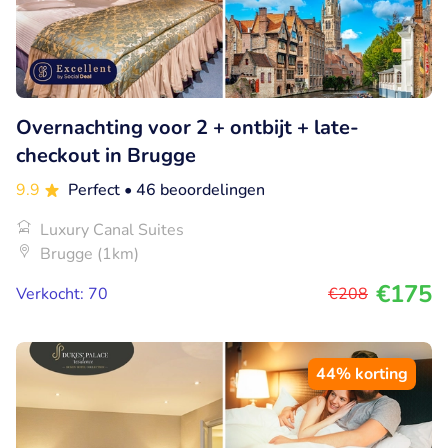
Overnachting voor 2 + ontbijt + late-
checkout in Brugge
9.9
Perfect
• 46 beoordelingen
Luxury Canal Suites
Brugge (1km)
€175
Verkocht: 70
€208
44% korting