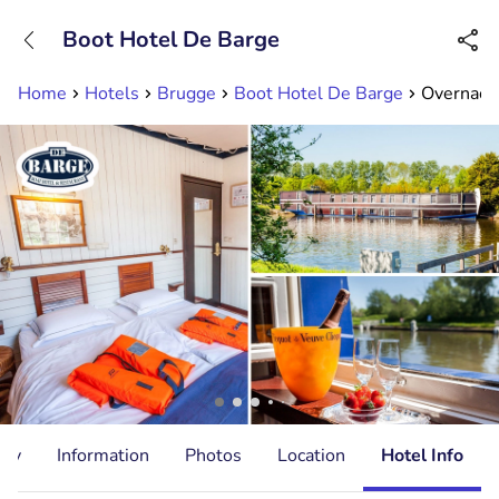
+31882050505
Boot Hotel De Barge
Available until 23:00
Home
Hotels
Brugge
Boot Hotel De Barge
Overnacht
ity
Information
Photos
Location
Hotel Info