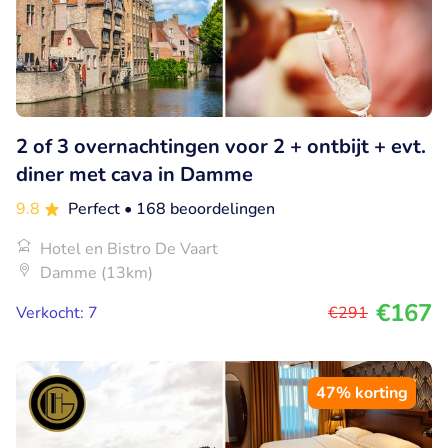
2 of 3 overnachtingen voor 2 + ontbijt + evt.
diner met cava in Damme
9.8
Perfect
• 168 beoordelingen
Hotel en Bistro De Vaart
Damme (13km)
€167
Verkocht: 7
€291
47% korting