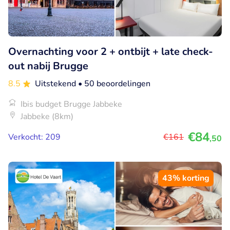
Overnachting voor 2 + ontbijt + late check-
out nabij Brugge
8.5
Uitstekend
• 50 beoordelingen
Ibis budget Brugge Jabbeke
Jabbeke (8km)
€84
Verkocht: 209
€161
,50
43% korting