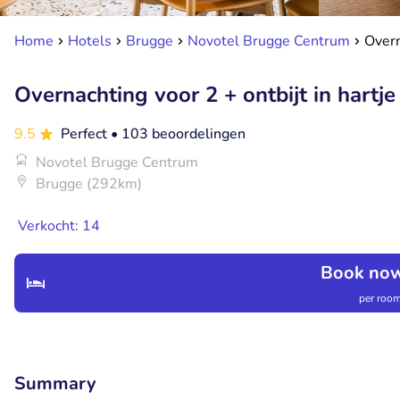
Home
Hotels
Brugge
Novotel Brugge Centrum
Overn
Overnachting voor 2 + ontbijt in hartj
9.5
Perfect
• 103 beoordelingen
Novotel Brugge Centrum
Brugge (292km)
Verkocht: 14
Book now
per room
Summary