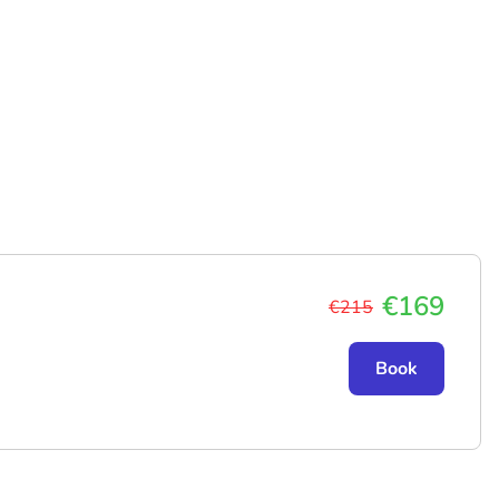
€169
€215
Book