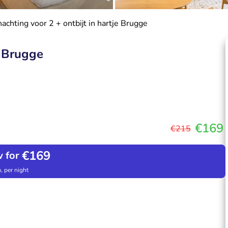
achting voor 2 + ontbijt in hartje Brugge
e Brugge
€169
€215
€169
 for
, per night