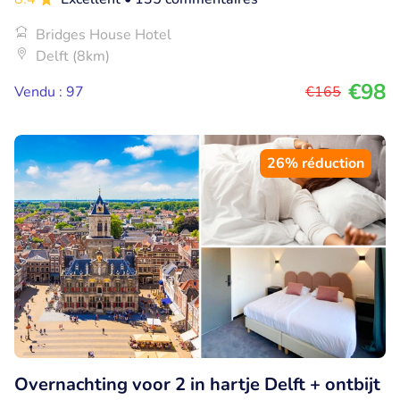
Bridges House Hotel
Delft (8km)
€98
Vendu : 97
€165
26% réduction
Overnachting voor 2 in hartje Delft + ontbijt