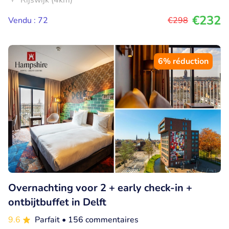
Rijswijk (4km)
€232
Vendu : 72
€298
6% réduction
Overnachting voor 2 + early check-in +
ontbijtbuffet in Delft
9.6
Parfait
• 156 commentaires