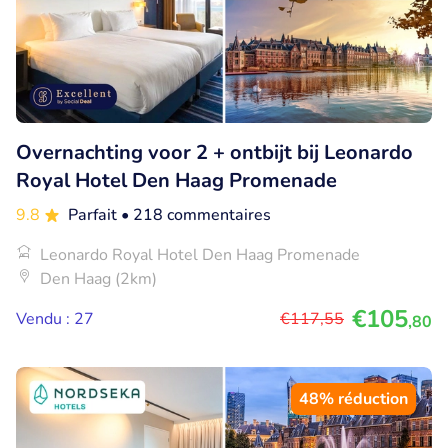
Overnachting voor 2 + ontbijt bij Leonardo
Royal Hotel Den Haag Promenade
9.8
Parfait
• 218 commentaires
Leonardo Royal Hotel Den Haag Promenade
Den Haag (2km)
€105
Vendu : 27
€117
,55
,80
48% réduction