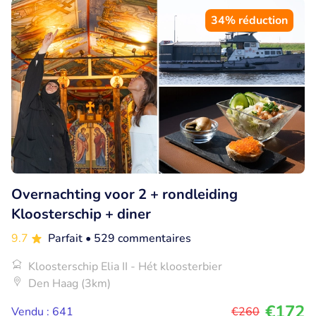
34% réduction
Overnachting voor 2 + rondleiding
Kloosterschip + diner
9.7
Parfait
• 529 commentaires
Kloosterschip Elia II - Hét kloosterbier
Den Haag (3km)
€172
Vendu : 641
€260