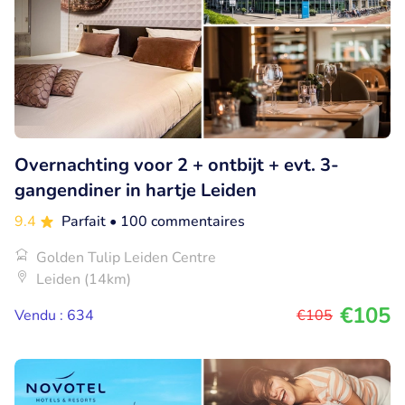
Overnachting voor 2 + ontbijt + evt. 3-
gangendiner in hartje Leiden
9.4
Parfait
• 100 commentaires
Golden Tulip Leiden Centre
Leiden (14km)
€105
Vendu : 634
€105