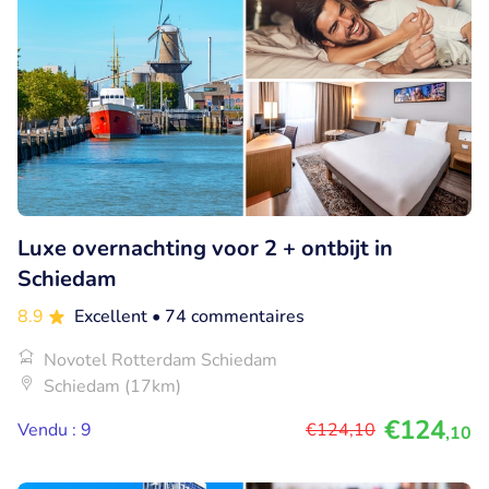
Luxe overnachting voor 2 + ontbijt in
Schiedam
8.9
Excellent
• 74 commentaires
Novotel Rotterdam Schiedam
Schiedam (17km)
€124
Vendu : 9
€124
,10
,10