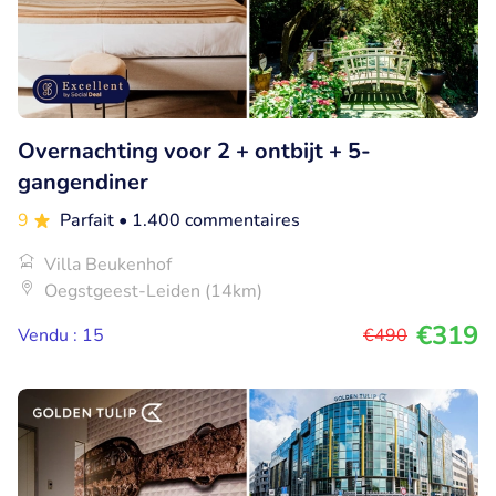
Overnachting voor 2 + ontbijt + 5-
gangendiner
9
Parfait
• 1.400 commentaires
Villa Beukenhof
Oegstgeest-Leiden (14km)
€319
Vendu : 15
€490