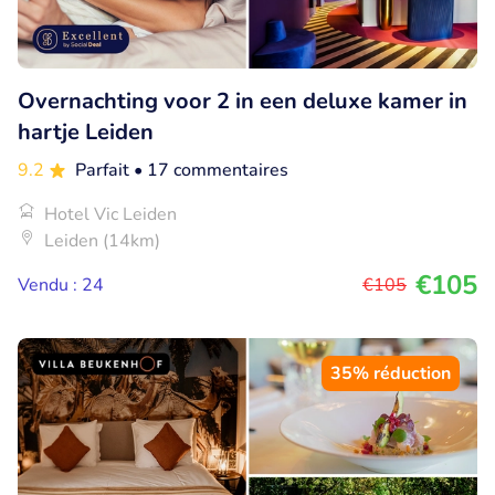
Overnachting voor 2 in een deluxe kamer in
hartje Leiden
9.2
Parfait
• 17 commentaires
Hotel Vic Leiden
Leiden (14km)
€105
Vendu : 24
€105
35% réduction