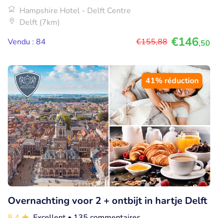
Hampshire Hotel - Delft Centre
Delft (7km)
€146
Vendu : 84
€155
,88
,50
41% réduction
Overnachting voor 2 + ontbijt in hartje Delft
8.4
Excellent
• 135 commentaires