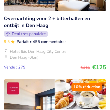
Overnachting voor 2 + bitterballen en
ontbijt in Den Haag
Deal très populaire
9.5
Parfait
• 455 commentaires
Hotel Ibis Den Haag City Centre
Den Haag (0km)
€125
Vendu : 279
€211
10% réduction