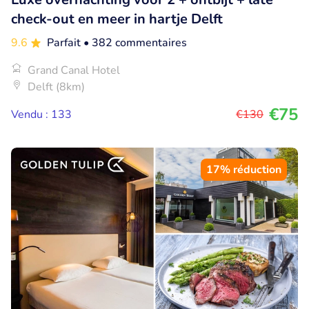
check-out en meer in hartje Delft
9.6
Parfait
• 382 commentaires
Grand Canal Hotel
Delft (8km)
€75
Vendu : 133
€130
17% réduction