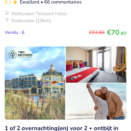
8.1
Excellent
• 66 commentaires
Rotterdam Teleport Hotel
Rotterdam (19km)
€70
Vendu : 6
€93
,86
,40
1 of 2 overnachting(en) voor 2 + ontbijt in