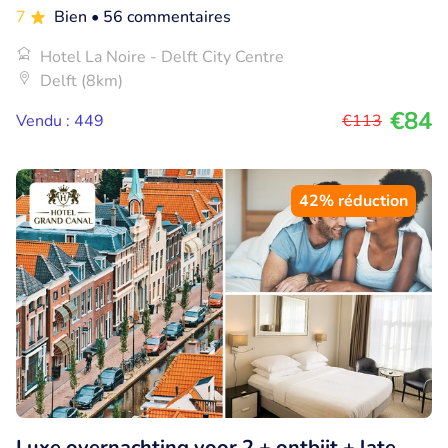
7
Bien
• 56 commentaires
Hotel La Noire - Delft City Centre
Delft (8km)
€84
Vendu : 449
€113
42% réduction
Luxe overnachting voor 2 + ontbijt + late