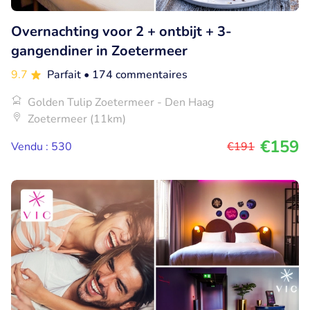
Overnachting voor 2 + ontbijt + 3-
gangendiner in Zoetermeer
9.7
Parfait
• 174 commentaires
Golden Tulip Zoetermeer - Den Haag
Zoetermeer (11km)
€159
Vendu : 530
€191