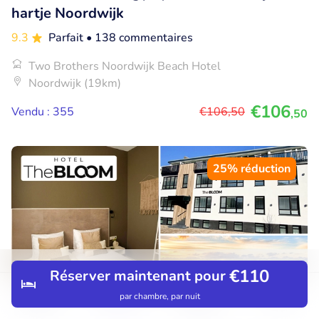
hartje Noordwijk
9.3
Parfait
• 138 commentaires
Two Brothers Noordwijk Beach Hotel
Noordwijk (19km)
€106
Vendu : 355
€106
,50
,50
25% réduction
€110
Réserver maintenant pour
par chambre, par nuit
Découvrir
Rechercher
Réservations
Menu