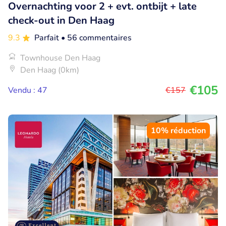
Overnachting voor 2 + evt. ontbijt + late
check-out in Den Haag
9.3
Parfait
• 56 commentaires
Townhouse Den Haag
Den Haag (0km)
€105
Vendu : 47
€157
10% réduction