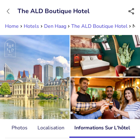
+31882050505
The ALD Boutique Hotel
Disponible jusqu'à 23:00 heures
Home
Hotels
Den Haag
The ALD Boutique Hotel
Nui
s
Photos
Localisation
Informations Sur L'hôtel