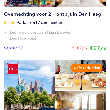
Overnachting voor 2 + ontbijt in Den Haag
9.7
Parfait
• 517 commentaires
Leonardo Hotel Den Haag Babylon
Den Haag (0km)
€97
Vendu : 57
€107
,82
,04
41% réduction