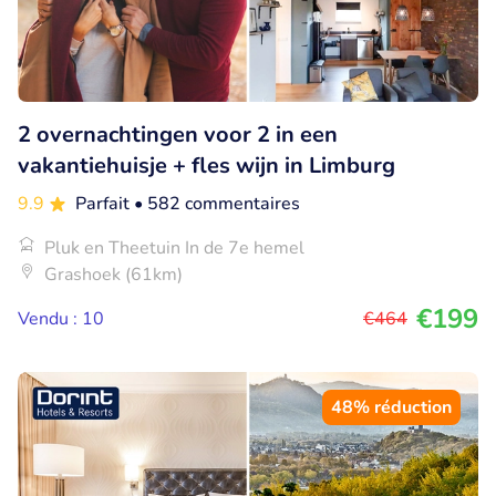
2 overnachtingen voor 2 in een
vakantiehuisje + fles wijn in Limburg
9.9
Parfait
• 582 commentaires
Pluk en Theetuin In de 7e hemel
Grashoek (61km)
€199
Vendu : 10
€464
48% réduction