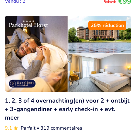
€99
Vendu : 2
€131
25% réduction
1, 2, 3 of 4 overnachting(en) voor 2 + ontbijt
+ 3-gangendiner + early check-in + evt.
meer
9.1
Parfait
• 319 commentaires