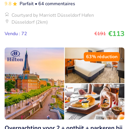
9.8
Parfait
• 64 commentaires
Courtyard by Marriott Düsseldorf Hafen
Düsseldorf (2km)
€113
Vendu : 72
€191
63% réduction
Overnachting voor 2 + ontbijt + parkeren bij