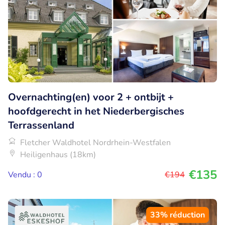
Overnachting(en) voor 2 + ontbijt +
hoofdgerecht in het Niederbergisches
Terrassenland
Fletcher Waldhotel Nordrhein-Westfalen
Heiligenhaus (18km)
€135
Vendu : 0
€194
33% réduction