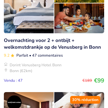
Overnachting voor 2 + ontbijt +
welkomstdrankje op de Venusberg in Bonn
9.2
Parfait
• 47 commentaires
Dorint Venusberg Hotel Bonn
Bonn (62km)
€99
Vendu : 47
€189
30% réduction