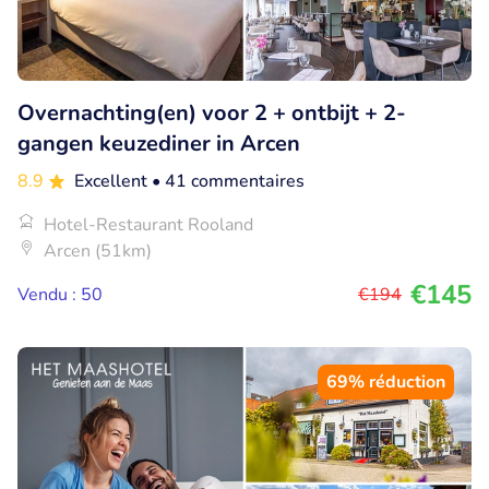
Overnachting(en) voor 2 + ontbijt + 2-
gangen keuzediner in Arcen
8.9
Excellent
• 41 commentaires
Hotel-Restaurant Rooland
Arcen (51km)
€145
Vendu : 50
€194
69% réduction