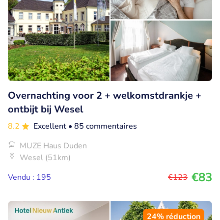
Overnachting voor 2 + welkomstdrankje +
ontbijt bij Wesel
8.2
Excellent
• 85 commentaires
MUZE Haus Duden
Wesel (51km)
€83
Vendu : 195
€123
24% réduction