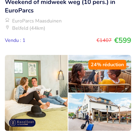
Weekend of midweek weg (10 pers.) in
EuroParcs
EuroParcs Maasduinen
Belfeld (44km)
€599
Vendu : 1
€1407
24% réduction