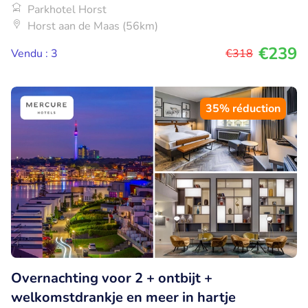
Parkhotel Horst
Horst aan de Maas (56km)
€239
Vendu : 3
€318
35% réduction
Overnachting voor 2 + ontbijt +
welkomstdrankje en meer in hartje