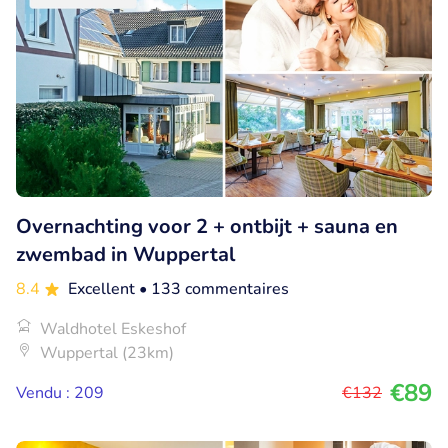
Overnachting voor 2 + ontbijt + sauna en
zwembad in Wuppertal
8.4
Excellent
• 133 commentaires
Waldhotel Eskeshof
Wuppertal (23km)
€89
Vendu : 209
€132