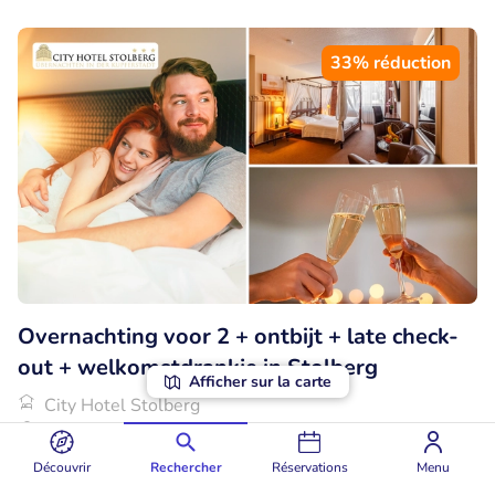
33% réduction
Overnachting voor 2 + ontbijt + late check-
out + welkomstdrankje in Stolberg
Afficher sur la carte
City Hotel Stolberg
Stolberg (63km)
€99
Découvrir
Rechercher
Réservations
Menu
Vendu : 22
€148