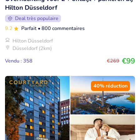
Hilton Düsseldorf
Deal très populaire
9.2
Parfait
• 800 commentaires
Hilton Düsseldorf
Düsseldorf (2km)
€99
Vendu : 358
€269
40% réduction