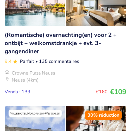
(Romantische) overnachting(en) voor 2 +
ontbijt + welkomstdrankje + evt. 3-
gangendiner
9.4
Parfait
• 135 commentaires
Crowne Plaza Neuss
Neuss (4km)
€109
Vendu : 139
€160
30% réduction