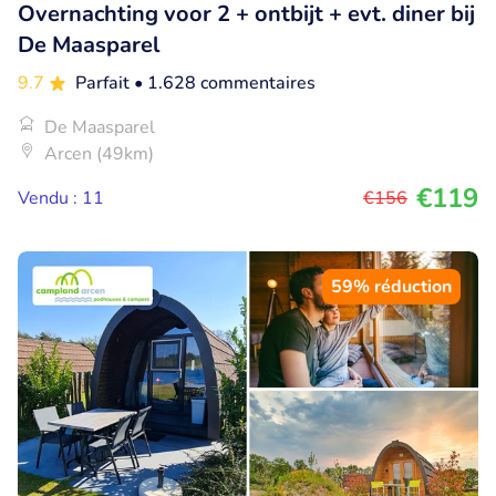
Overnachting voor 2 + ontbijt + evt. diner bij
De Maasparel
9.7
Parfait
• 1.628 commentaires
De Maasparel
Arcen (49km)
€119
Vendu : 11
€156
59% réduction