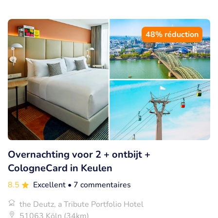
48% réduction
Overnachting voor 2 + ontbijt +
CologneCard in Keulen
8.5
Excellent
• 7 commentaires
the Deutz, a Tribute Portfolio Hotel
51063 Köln (34km)