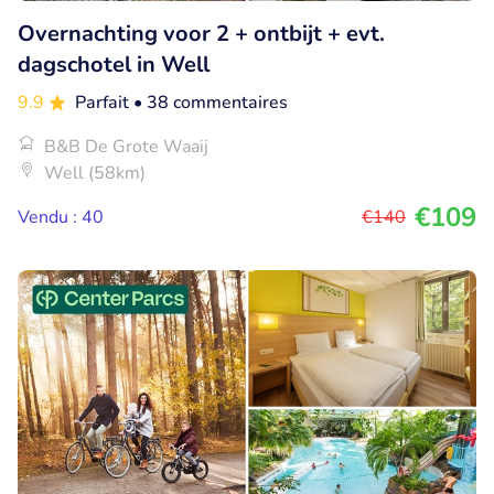
Overnachting voor 2 + ontbijt + evt.
dagschotel in Well
9.9
Parfait
• 38 commentaires
B&B De Grote Waaij
Well (58km)
€109
Vendu : 40
€140