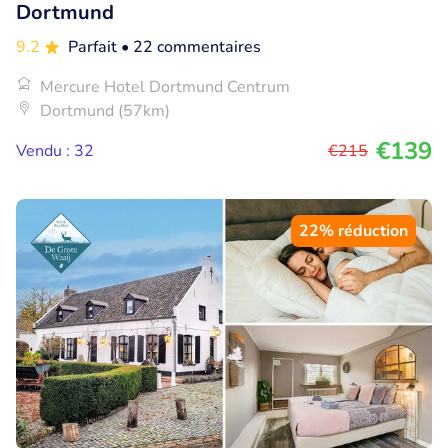
Dortmund
9.2
Parfait
• 22 commentaires
Mercure Hotel Dortmund Centrum
Dortmund (57km)
€139
Vendu : 32
€215
22% réduction