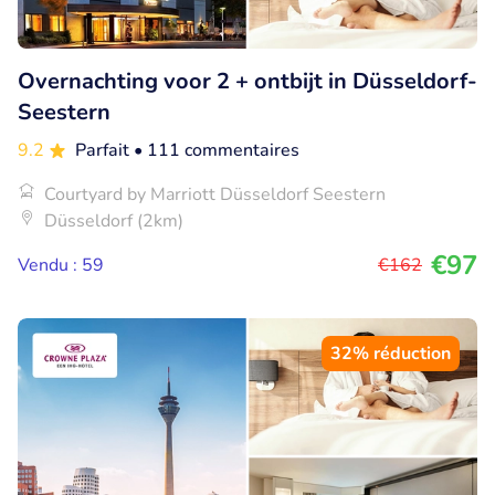
Overnachting voor 2 + ontbijt in Düsseldorf-
Seestern
9.2
Parfait
• 111 commentaires
Courtyard by Marriott Düsseldorf Seestern
Düsseldorf (2km)
€97
Vendu : 59
€162
32% réduction