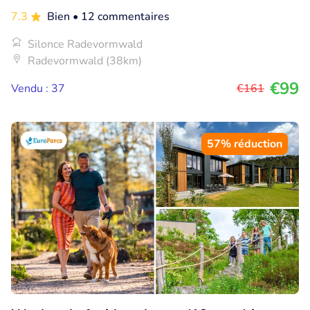
7.3
Bien
• 12 commentaires
Silonce Radevormwald
Radevormwald (38km)
€99
Vendu : 37
€161
57% réduction