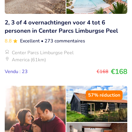
2, 3 of 4 overnachtingen voor 4 tot 6
personen in Center Parcs Limburgse Peel
8.8
Excellent
• 273 commentaires
Center Parcs Limburgse Peel
America (61km)
€168
Vendu : 23
€168
57% réduction