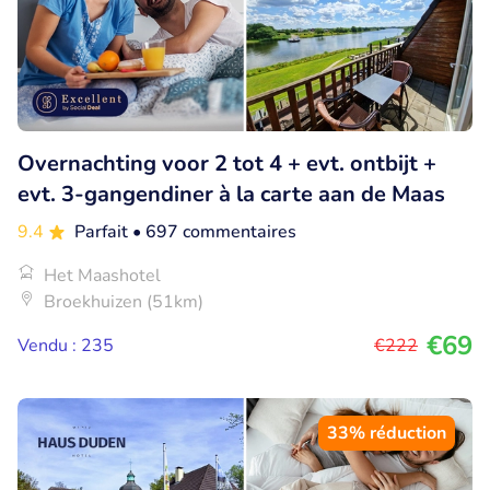
Overnachting voor 2 tot 4 + evt. ontbijt +
evt. 3-gangendiner à la carte aan de Maas
9.4
Parfait
• 697 commentaires
Het Maashotel
Broekhuizen (51km)
€69
Vendu : 235
€222
33% réduction