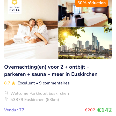
30% réduction
Overnachting(en) voor 2 + ontbijt +
parkeren + sauna + meer in Euskirchen
8.7
Excellent
• 9 commentaires
Welcome Parkhotel Euskirchen
53879 Euskirchen (63km)
€142
Vendu : 77
€202