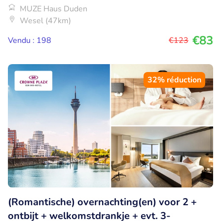
MUZE Haus Duden
Wesel (47km)
€83
Vendu : 198
€123
32% réduction
(Romantische) overnachting(en) voor 2 +
ontbijt + welkomstdrankje + evt. 3-