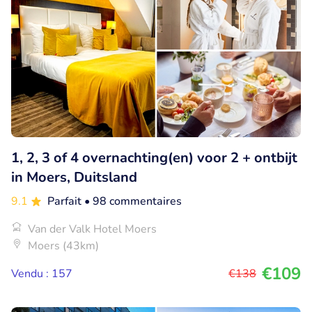
1, 2, 3 of 4 overnachting(en) voor 2 + ontbijt
in Moers, Duitsland
9.1
Parfait
• 98 commentaires
Van der Valk Hotel Moers
Moers (43km)
€109
Vendu : 157
€138