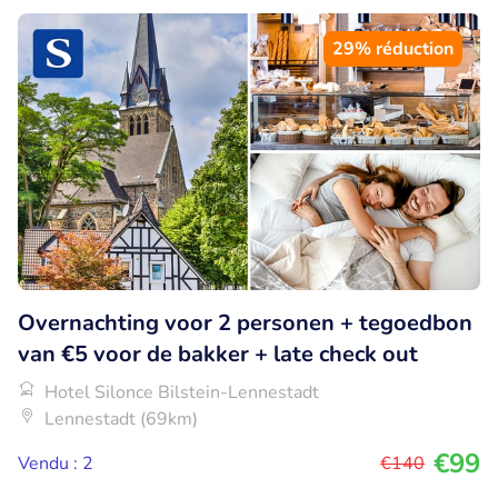
29% réduction
Overnachting voor 2 personen + tegoedbon
van €5 voor de bakker + late check out
Hotel Silonce Bilstein-Lennestadt
Lennestadt (69km)
€99
Vendu : 2
€140