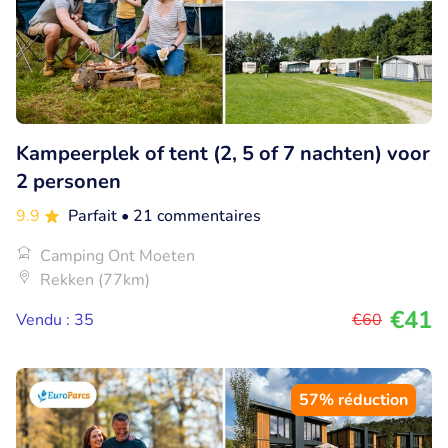
Kampeerplek of tent (2, 5 of 7 nachten) voor
2 personen
9.9
Parfait
• 21 commentaires
Camping Ont Moeten
Rekken (77km)
€41
Vendu : 35
€60
57% réduction