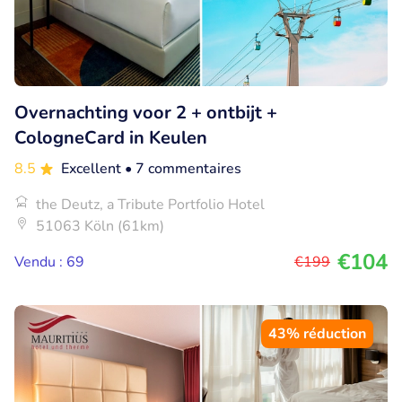
Overnachting voor 2 + ontbijt +
CologneCard in Keulen
8.5
Excellent
• 7 commentaires
the Deutz, a Tribute Portfolio Hotel
51063 Köln (61km)
€104
Vendu : 69
€199
43% réduction