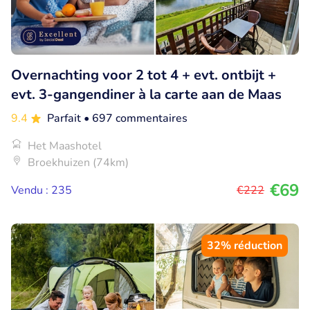
Overnachting voor 2 tot 4 + evt. ontbijt +
evt. 3-gangendiner à la carte aan de Maas
9.4
Parfait
• 697 commentaires
Het Maashotel
Broekhuizen (74km)
€69
Vendu : 235
€222
32% réduction