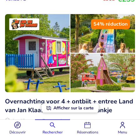
54% réduction
Overnachting voor 4 + ontbijt + entree Land
Afficher sur la carte
van Jan Klaassen + welkomstdrankje
Jan Klaassen Dromenland
Braamt (83km)
Découvrir
Rechercher
Réservations
Menu