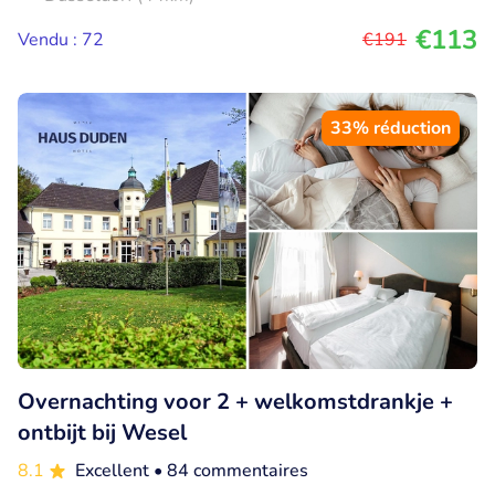
€113
Vendu : 72
€191
33% réduction
Overnachting voor 2 + welkomstdrankje +
ontbijt bij Wesel
8.1
Excellent
• 84 commentaires