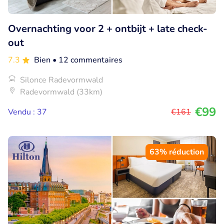
Overnachting voor 2 + ontbijt + late check-
out
7.3
Bien
• 12 commentaires
Silonce Radevormwald
Radevormwald (33km)
€99
Vendu : 37
€161
63% réduction