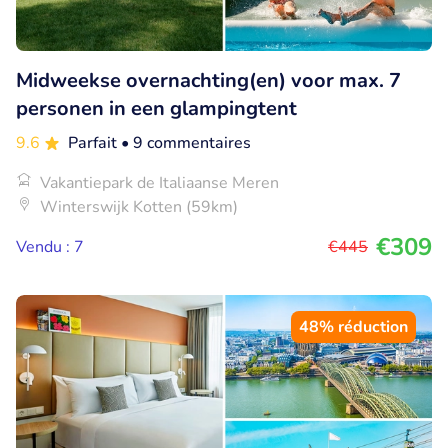
Midweekse overnachting(en) voor max. 7
personen in een glampingtent
9.6
Parfait
• 9 commentaires
Vakantiepark de Italiaanse Meren
Winterswijk Kotten (59km)
€309
Vendu : 7
€445
48% réduction