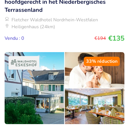
hoofdgerecht in het Niederbergisches
Terrassenland
Fletcher Waldhotel Nordrhein-Westfalen
Heiligenhaus (24km)
€135
Vendu : 0
€194
33% réduction