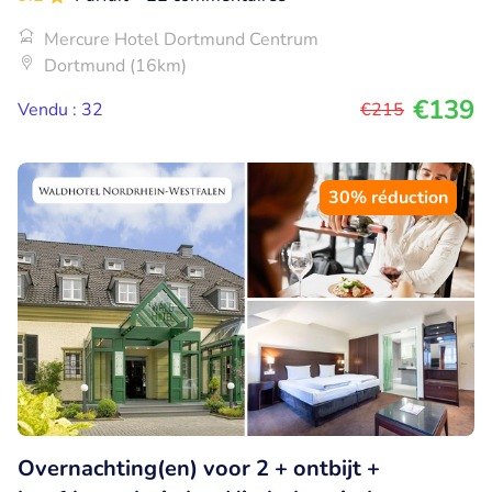
Mercure Hotel Dortmund Centrum
Dortmund (16km)
€139
Vendu : 32
€215
30% réduction
Overnachting(en) voor 2 + ontbijt +