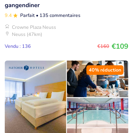
gangendiner
9.4
Parfait
• 135 commentaires
Crowne Plaza Neuss
Neuss (47km)
€109
Vendu : 136
€160
40% réduction