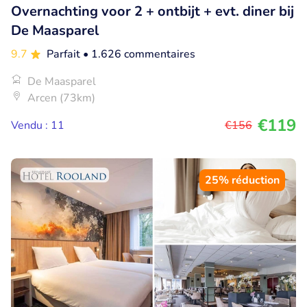
Overnachting voor 2 + ontbijt + evt. diner bij
De Maasparel
9.7
Parfait
• 1.626 commentaires
De Maasparel
Arcen (73km)
€119
Vendu : 11
€156
25% réduction