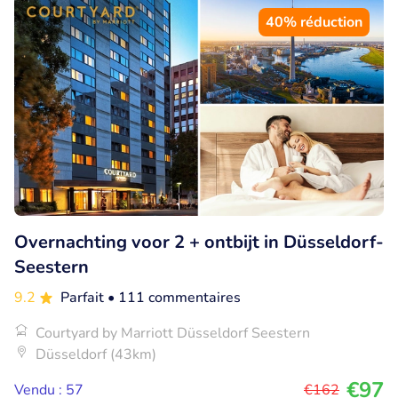
40% réduction
Overnachting voor 2 + ontbijt in Düsseldorf-
Seestern
9.2
Parfait
• 111 commentaires
Courtyard by Marriott Düsseldorf Seestern
Düsseldorf (43km)
€97
Vendu : 57
€162