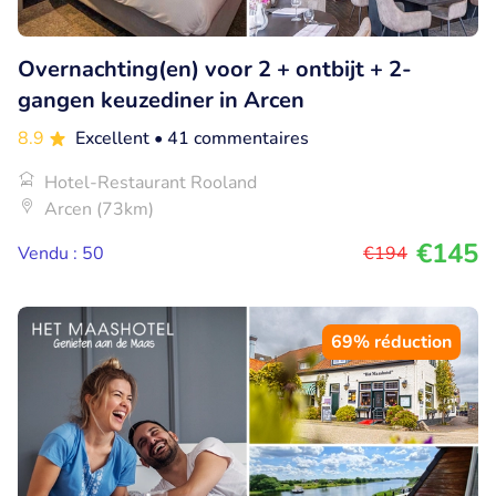
Overnachting(en) voor 2 + ontbijt + 2-
gangen keuzediner in Arcen
8.9
Excellent
• 41 commentaires
Hotel-Restaurant Rooland
Arcen (73km)
€145
Vendu : 50
€194
69% réduction