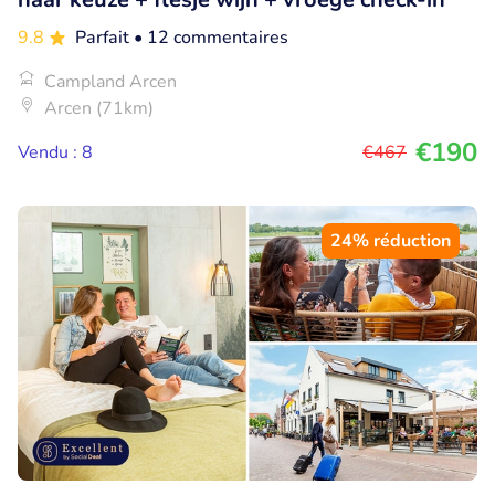
9.8
Parfait
• 12 commentaires
Campland Arcen
Arcen (71km)
€190
Vendu : 8
€467
24% réduction