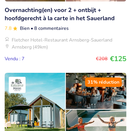
Overnachting(en) voor 2 + ontbijt +
hoofdgerecht à la carte in het Sauerland
7.8
Bien
• 8 commentaires
Fletcher Hotel-Restaurant Arnsberg-Sauerland
Arnsberg (49km)
€125
Vendu : 7
€208
31% réduction