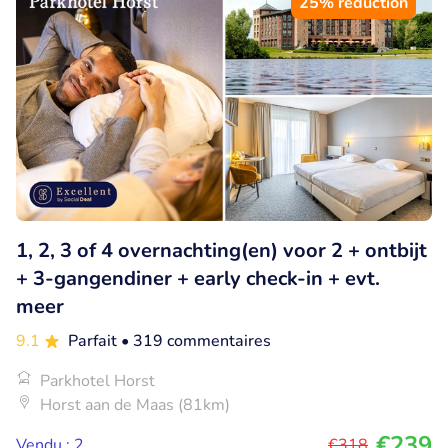
25% réduction
1, 2, 3 of 4 overnachting(en) voor 2 + ontbijt
+ 3-gangendiner + early check-in + evt.
meer
9.1
Parfait
• 319 commentaires
Parkhotel Horst
Horst aan de Maas (81km)
€239
Vendu : 2
€318