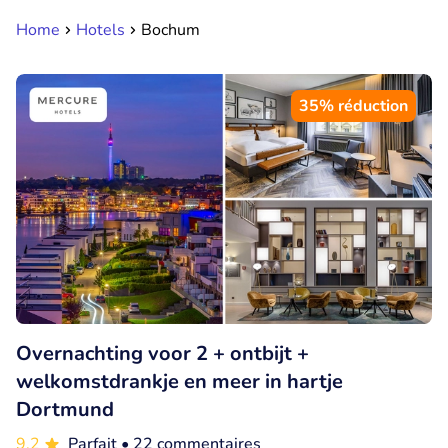
Home
Hotels
Bochum
35% réduction
Overnachting voor 2 + ontbijt +
welkomstdrankje en meer in hartje
Dortmund
9.2
Parfait
• 22 commentaires