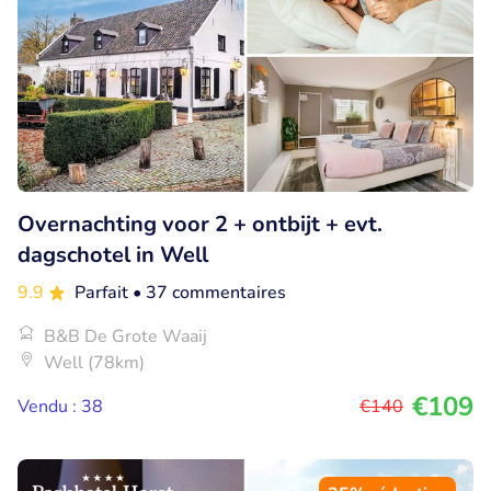
Overnachting voor 2 + ontbijt + evt.
dagschotel in Well
9.9
Parfait
• 37 commentaires
B&B De Grote Waaij
Well (78km)
€109
Vendu : 38
€140