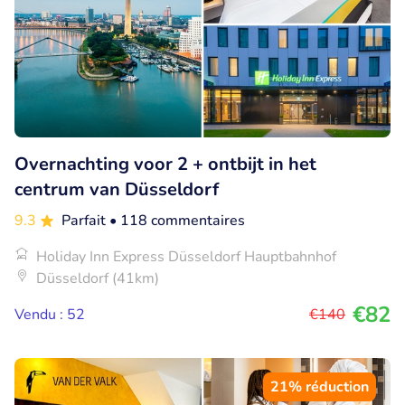
Overnachting voor 2 + ontbijt in het
centrum van Düsseldorf
9.3
Parfait
• 118 commentaires
Holiday Inn Express Düsseldorf Hauptbahnhof
Düsseldorf (41km)
€82
Vendu : 52
€140
21% réduction