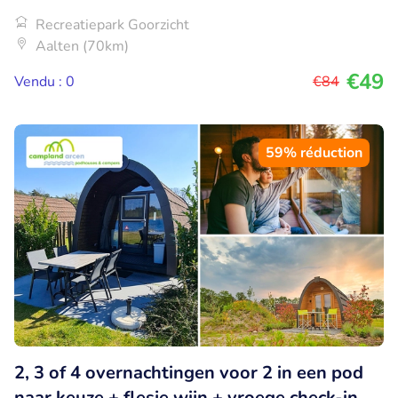
Recreatiepark Goorzicht
Aalten (70km)
€49
Vendu : 0
€84
59% réduction
2, 3 of 4 overnachtingen voor 2 in een pod
naar keuze + flesje wijn + vroege check-in