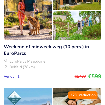
Weekend of midweek weg (10 pers.) in
EuroParcs
EuroParcs Maasduinen
Belfeld (78km)
€599
Vendu : 1
€1407
22% réduction