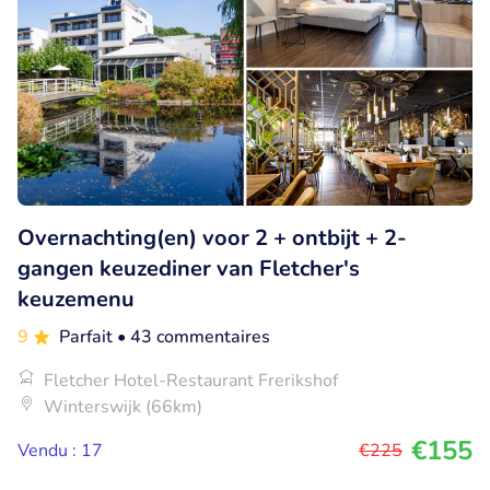
Overnachting(en) voor 2 + ontbijt + 2-
gangen keuzediner van Fletcher's
keuzemenu
9
Parfait
• 43 commentaires
Fletcher Hotel-Restaurant Frerikshof
Winterswijk (66km)
€155
Vendu : 17
€225