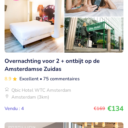
Overnachting voor 2 + ontbijt op de
Amsterdamse Zuidas
8.9
Excellent
• 75 commentaires
Qbic Hotel WTC Amsterdam
Amsterdam (3km)
€134
Vendu : 4
€169