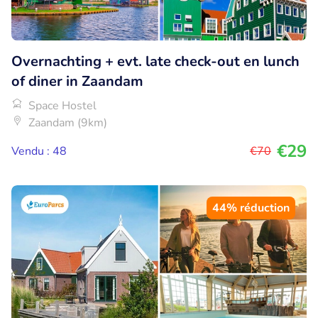
Overnachting + evt. late check-out en lunch
of diner in Zaandam
Space Hostel
Zaandam (9km)
€29
Vendu : 48
€70
44% réduction