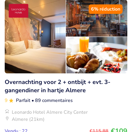
6% réduction
Overnachting voor 2 + ontbijt + evt. 3-
gangendiner in hartje Almere
9
Parfait
• 89 commentaires
Leonardo Hotel Almere City Center
Almere (21km)
€109
Vendu : 22
€115
,88