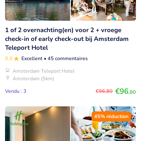
1 of 2 overnachting(en) voor 2 + vroege
check-in of early check-out bij Amsterdam
Teleport Hotel
8.8
Excellent
• 45 commentaires
Amsterdam Teleport Hotel
Amsterdam (5km)
€96
Vendu : 3
€96
,80
,80
45% réduction