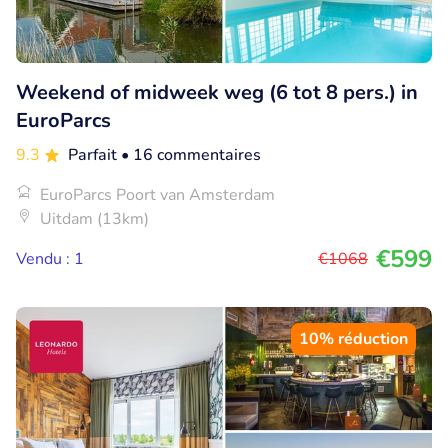
Weekend of midweek weg (6 tot 8 pers.) in
EuroParcs
9.3
Parfait
• 16 commentaires
EuroParcs Poort van Amsterdam
Uitdam (13km)
€599
Vendu : 1
€1068
10% réduction