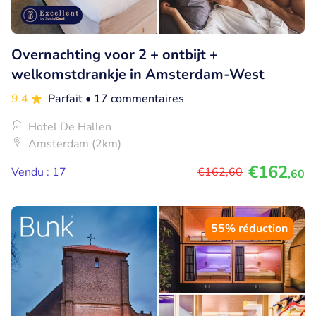
Overnachting voor 2 + ontbijt +
welkomstdrankje in Amsterdam-West
9.4
Parfait
• 17 commentaires
Hotel De Hallen
Amsterdam (2km)
€162
Vendu : 17
€162
,60
,60
55% réduction