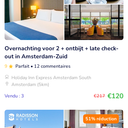
Overnachting voor 2 + ontbijt + late check-
out in Amsterdam-Zuid
9
Parfait
• 12 commentaires
Holiday Inn Express Amsterdam South
Amsterdam (5km)
€120
Vendu : 3
€217
51% réduction