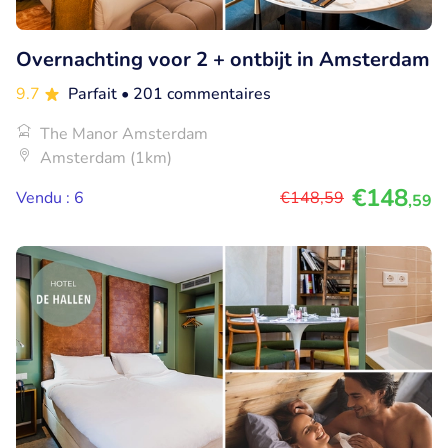
Overnachting voor 2 + ontbijt in Amsterdam
9.7
Parfait
• 201 commentaires
The Manor Amsterdam
Amsterdam (1km)
€148
Vendu : 6
€148
,59
,59