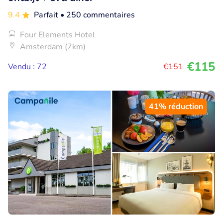
9.4
Parfait
• 250 commentaires
Four Elements Hotel
Amsterdam (7km)
€115
Vendu : 72
€151
41% réduction