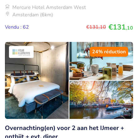
Mercure Hotel Amsterdam West
Amsterdam (6km)
€131
Vendu : 62
€131
,10
,10
24% réduction
Overnachting(en) voor 2 aan het IJmeer +
ontbijt + evt. diner