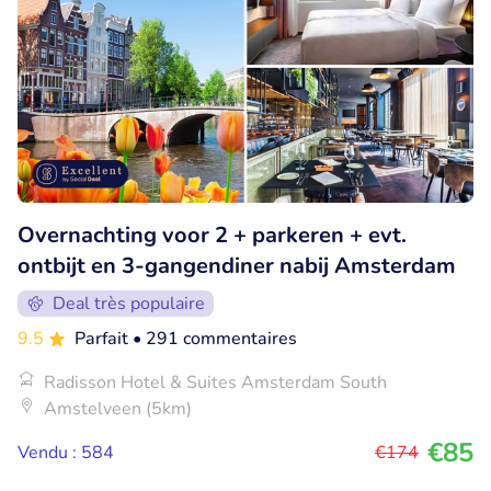
Overnachting voor 2 + parkeren + evt.
ontbijt en 3-gangendiner nabij Amsterdam
Deal très populaire
9.5
Parfait
• 291 commentaires
Radisson Hotel & Suites Amsterdam South
Amstelveen (5km)
€85
Vendu : 584
€174