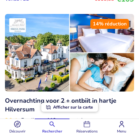
14% réduction
Overnachting voor 2 + ontbijt in hartje
Afficher sur la carte
Hilversum
8.9
Excellent
• 119 commentaires
Découvrir
Rechercher
Réservations
Menu
Amrâth Hotel Media Park Hilversum