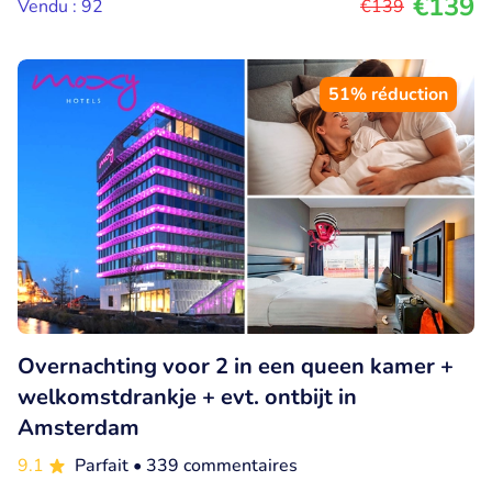
€139
Vendu : 92
€139
51% réduction
Overnachting voor 2 in een queen kamer +
welkomstdrankje + evt. ontbijt in
Amsterdam
9.1
Parfait
• 339 commentaires