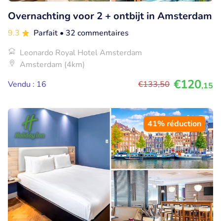
Overnachting voor 2 + ontbijt in Amsterdam
9.3
Parfait
• 32 commentaires
Leonardo Royal Hotel Amsterdam
Amsterdam (4km)
€120
Vendu : 16
€133
,50
,15
41% réduction