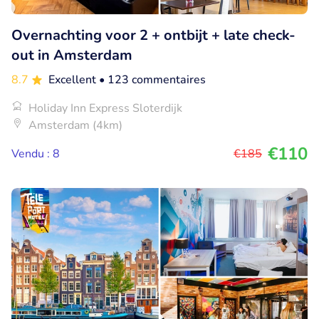
Overnachting voor 2 + ontbijt + late check-
out in Amsterdam
8.7
Excellent
• 123 commentaires
Holiday Inn Express Sloterdijk
Amsterdam (4km)
€110
Vendu : 8
€185