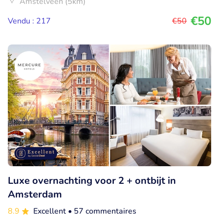
Amstelveen (5km)
€50
Vendu : 217
€50
Luxe overnachting voor 2 + ontbijt in
Amsterdam
8.9
Excellent
• 57 commentaires