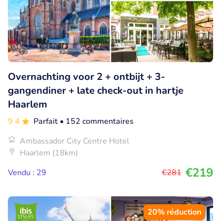
Overnachting voor 2 + ontbijt + 3-
gangendiner + late check-out in hartje
Haarlem
9.4
Parfait
• 152 commentaires
Ambassador City Centre Hotel
Haarlem (18km)
€219
Vendu : 29
€281
20% réduction