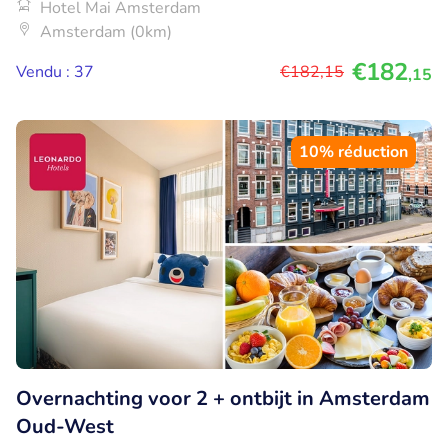
Hotel Mai Amsterdam
Amsterdam (0km)
€182
Vendu : 37
€182
,15
,15
10% réduction
Overnachting voor 2 + ontbijt in Amsterdam
Oud-West