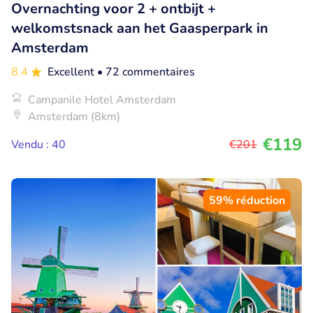
Overnachting voor 2 + ontbijt +
welkomstsnack aan het Gaasperpark in
Amsterdam
8.4
Excellent
• 72 commentaires
Campanile Hotel Amsterdam
Amsterdam (8km)
€119
Vendu : 40
€201
59% réduction