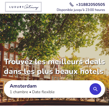
+31882050505
Disponible jusqu'à 23:00 heures
Trouvez les meilleurs deals
dans les plus beaux hotels
Amsterdam
1 chambre •
Date flexible