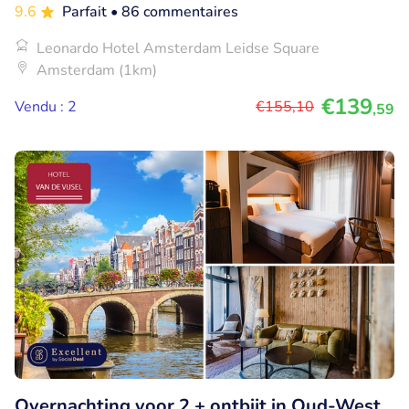
9.6
Parfait
• 86 commentaires
Leonardo Hotel Amsterdam Leidse Square
Amsterdam (1km)
€139
Vendu : 2
€155
,10
,59
Overnachting voor 2 + ontbijt in Oud-West