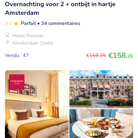
Overnachting voor 2 + ontbijt in hartje
Amsterdam
9.4
Parfait
• 34 commentaires
Hotel Roemer
Amsterdam (1km)
€158
Vendu : 47
€158
,35
,35