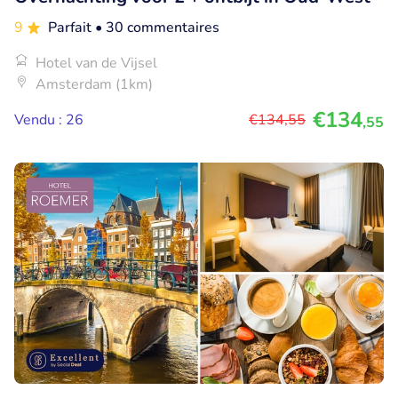
9
Parfait
• 30 commentaires
Hotel van de Vijsel
Amsterdam (1km)
€134
Vendu : 26
€134
,55
,55