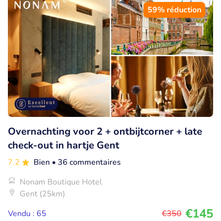
59% réduction
Overnachting voor 2 + ontbijtcorner + late
check-out in hartje Gent
7.2
Bien
• 36 commentaires
Nonam Boutique Hotel
Gent (25km)
€145
Vendu : 65
€350