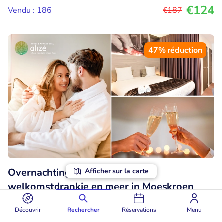
€124
Vendu : 186
€187
47% réduction
Overnachting voor 2 + ontbijt +
Afficher sur la carte
welkomstdrankje en meer in Moeskroen
8.6
Excellent
• 9 commentaires
Découvrir
Rechercher
Réservations
Menu