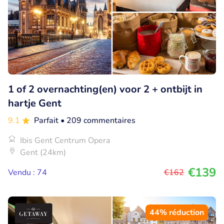
1 of 2 overnachting(en) voor 2 + ontbijt in
hartje Gent
9.1
Parfait
• 209 commentaires
Ibis Gent Centrum Opera
Gent (24km)
€139
Vendu : 74
€162
44% réduction