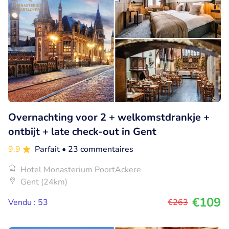
Overnachting voor 2 + welkomstdrankje +
ontbijt + late check-out in Gent
9.9
Parfait
• 23 commentaires
Hotel Monasterium PoortAckere
Gent (24km)
€109
Vendu : 53
€263