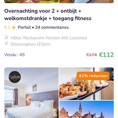
Overnachting voor 2 + ontbijt +
welkomstdrankje + toegang fitness
9.1
Parfait
• 34 commentaires
Hôtel-Restaurant Horizon Ath-Lessines
Ghislenghien (21km)
€112
Vendu : 45
€174
42% réduction