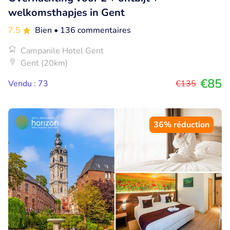
welkomsthapjes in Gent
7.5
Bien
• 136 commentaires
Campanile Hotel Gent
Gent (20km)
€85
Vendu : 73
€135
36% réduction