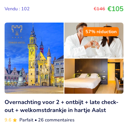
€105
Vendu : 102
€146
57% réduction
Overnachting voor 2 + ontbijt + late check-
out + welkomstdrankje in hartje Aalst
9.6
Parfait
• 26 commentaires