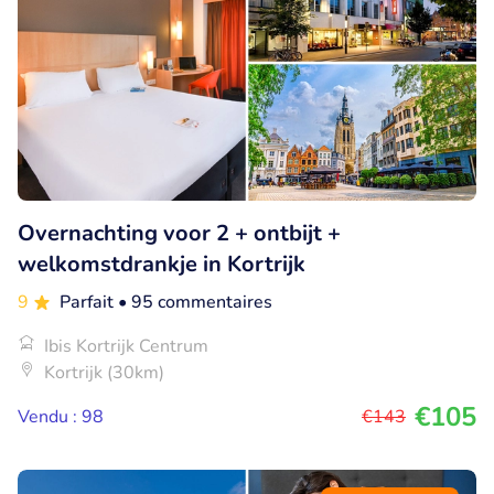
Overnachting voor 2 + ontbijt +
welkomstdrankje in Kortrijk
9
Parfait
• 95 commentaires
Ibis Kortrijk Centrum
Kortrijk (30km)
€105
Vendu : 98
€143