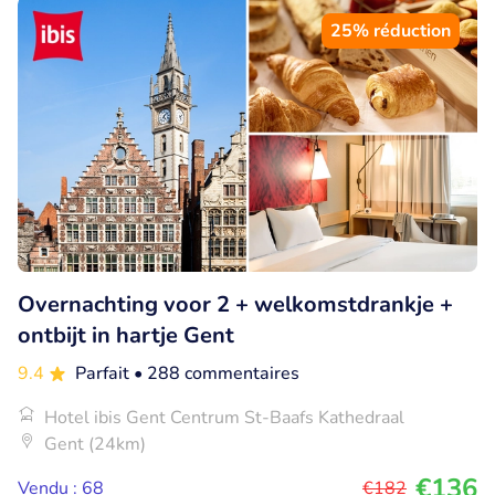
25% réduction
Overnachting voor 2 + welkomstdrankje +
ontbijt in hartje Gent
9.4
Parfait
• 288 commentaires
Hotel ibis Gent Centrum St-Baafs Kathedraal
Gent (24km)
€136
Vendu : 68
€182