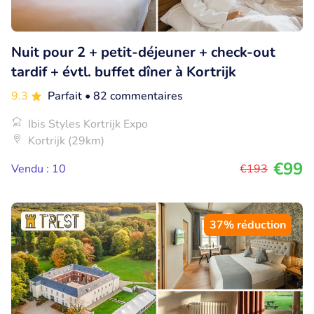
Nuit pour 2 + petit-déjeuner + check-out
tardif + évtl. buffet dîner à Kortrijk
9.3
Parfait
• 82 commentaires
Ibis Styles Kortrijk Expo
Kortrijk (29km)
€99
Vendu : 10
€193
37% réduction