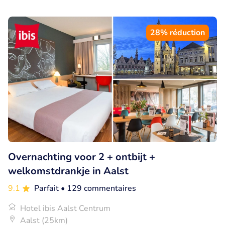
28% réduction
Overnachting voor 2 + ontbijt +
welkomstdrankje in Aalst
9.1
Parfait
• 129 commentaires
Hotel ibis Aalst Centrum
Aalst (25km)