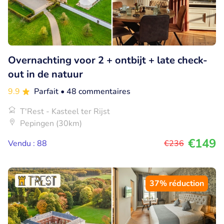
Overnachting voor 2 + ontbijt + late check-
out in de natuur
9.9
Parfait
• 48 commentaires
T'Rest - Kasteel ter Rijst
Pepingen (30km)
€149
Vendu : 88
€236
37% réduction