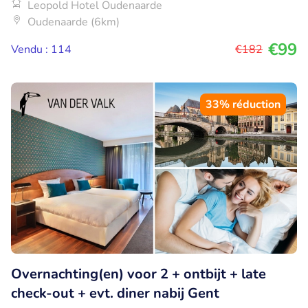
Leopold Hotel Oudenaarde
Oudenaarde (6km)
€99
Vendu : 114
€182
33% réduction
Overnachting(en) voor 2 + ontbijt + late
check-out + evt. diner nabij Gent