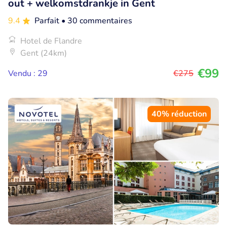
out + welkomstdrankje in Gent
9.4
Parfait
• 30 commentaires
Hotel de Flandre
Gent (24km)
€99
Vendu : 29
€275
40% réduction