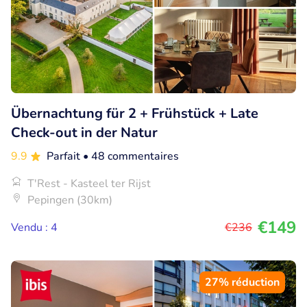
Übernachtung für 2 + Frühstück + Late
Check-out in der Natur
9.9
Parfait
• 48 commentaires
T'Rest - Kasteel ter Rijst
Pepingen (30km)
€149
Vendu : 4
€236
27% réduction