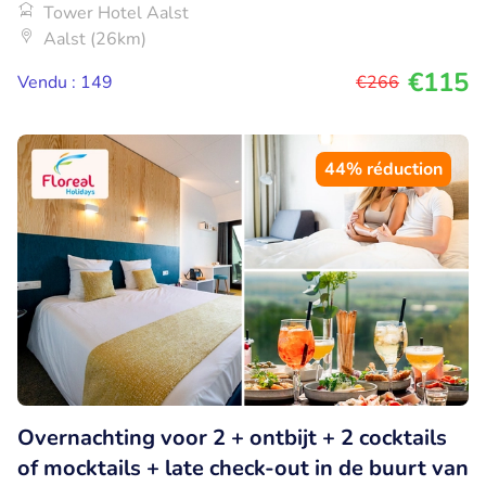
Tower Hotel Aalst
Aalst (26km)
€115
Vendu : 149
€266
44% réduction
Overnachting voor 2 + ontbijt + 2 cocktails
of mocktails + late check-out in de buurt van