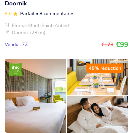
Doornik
9.6
Parfait
• 8 commentaires
Floreal Mont-Saint-Aubert
Doornik (28km)
€99
Vendu : 73
€178
49% réduction