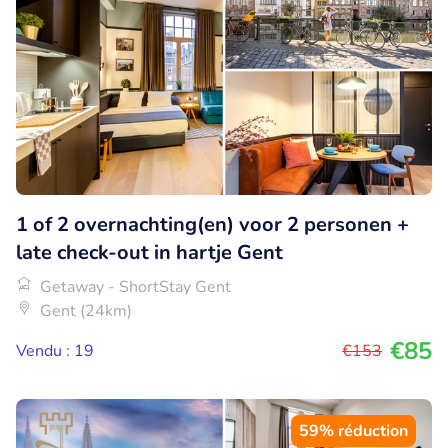
1 of 2 overnachting(en) voor 2 personen +
late check-out in hartje Gent
Getaway - ShortStay Gent
Gent (24km)
€85
Vendu : 19
€153
59% réduction