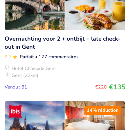
Overnachting voor 2 + ontbijt + late check-
out in Gent
9.7
Parfait
• 177 commentaires
Hotel Chamade Gent
Gent (22km)
€135
Vendu : 51
€220
14% réduction