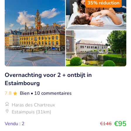
35% réduction
Overnachting voor 2 + ontbijt in
Estaimbourg
7.8
Bien
• 10 commentaires
Haras des Chartreux
Estaimpuis (31km)
€95
Vendu : 2
€146