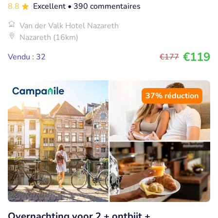
8.8
Excellent
• 390 commentaires
Van der Valk Hotel Nazareth
Nazareth (16km)
€119
Vendu : 32
€177
37% réduction
Overnachting voor 2 + ontbijt +