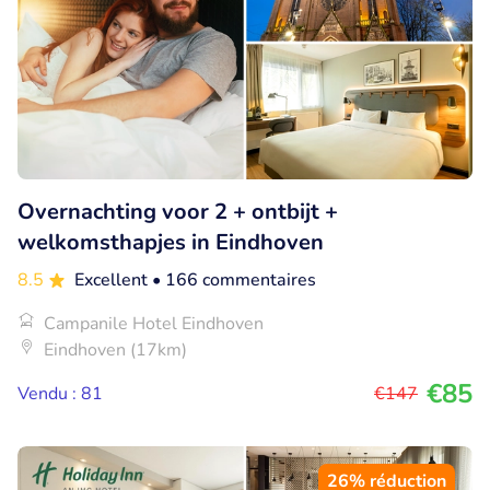
Overnachting voor 2 + ontbijt +
welkomsthapjes in Eindhoven
8.5
Excellent
• 166 commentaires
Campanile Hotel Eindhoven
Eindhoven (17km)
€85
Vendu : 81
€147
26% réduction