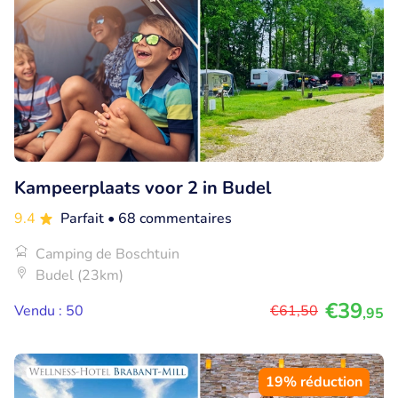
Kampeerplaats voor 2 in Budel
9.4
Parfait
• 68 commentaires
Camping de Boschtuin
Budel (23km)
€39
Vendu : 50
€61
,50
,95
19% réduction