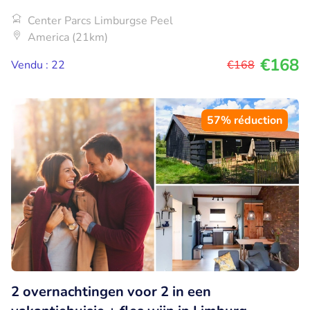
Center Parcs Limburgse Peel
America (21km)
€168
Vendu : 22
€168
57% réduction
2 overnachtingen voor 2 in een