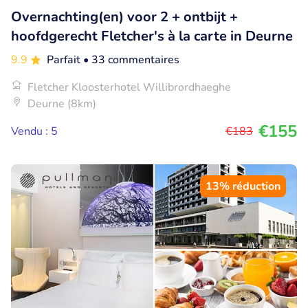
Overnachting(en) voor 2 + ontbijt +
hoofdgerecht Fletcher's à la carte in Deurne
9.9
Parfait
• 33 commentaires
Fletcher Kloosterhotel Willibrordhaeghe
Deurne (8km)
€155
Vendu : 5
€183
13% réduction