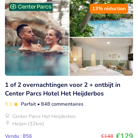
13% réduction
1 of 2 overnachtingen voor 2 + ontbijt in
Center Parcs Hotel Het Heijderbos
9.1
Parfait
• 848 commentaires
Center Parcs Het Heijderbos
Heijen (32km)
€129
Vendu : 856
€148