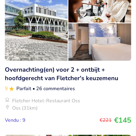
Overnachting(en) voor 2 + ontbijt +
hoofdgerecht van Fletcher's keuzemenu
9
Parfait
• 26 commentaires
Fletcher Hotel-Restaurant Oss
Oss (31km)
€145
Vendu : 9
€221