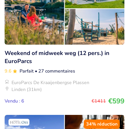
Weekend of midweek weg (12 pers.) in
EuroParcs
9.6
Parfait
• 27 commentaires
EuroParcs De Kraaijenbergse Plassen
Linden (31km)
€599
Vendu : 6
€1411
34% réduction