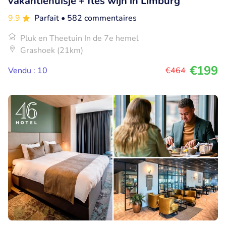
vakantiehuisje + fles wijn in Limburg
9.9
Parfait
• 582 commentaires
Pluk en Theetuin In de 7e hemel
Grashoek (21km)
€199
Vendu : 10
€464