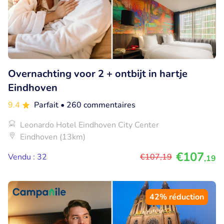
Overnachting voor 2 + ontbijt in hartje
Eindhoven
9.4
Parfait
• 260 commentaires
Leonardo Hotel Eindhoven City Center
Eindhoven (13km)
€107
Vendu : 32
€107
,19
,19
42% réduction