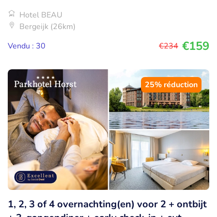
Hotel BEAU
Bergeijk (26km)
€159
Vendu : 30
€234
25% réduction
1, 2, 3 of 4 overnachting(en) voor 2 + ontbijt