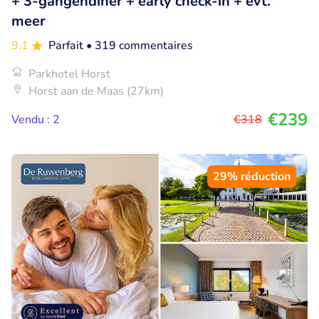
+ 3-gangendiner + early check-in + evt.
meer
9.1
Parfait
• 319 commentaires
Parkhotel Horst
Horst aan de Maas (27km)
€239
Vendu : 2
€318
29% réduction