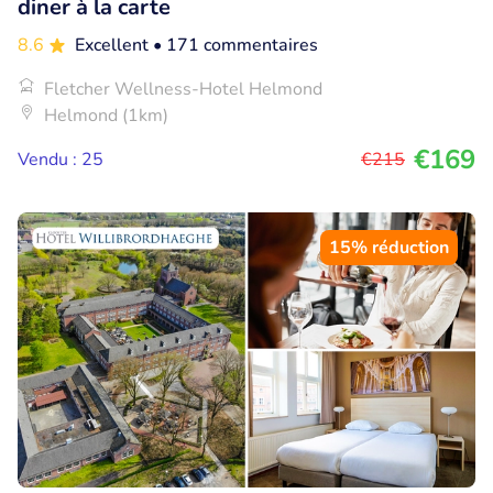
diner à la carte
8.6
Excellent
• 171 commentaires
Fletcher Wellness-Hotel Helmond
Helmond (1km)
€169
Vendu : 25
€215
15% réduction