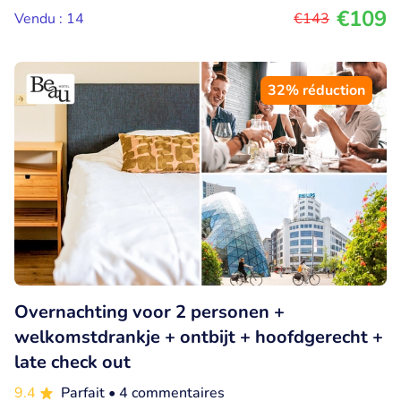
€109
Vendu : 14
€143
32% réduction
Overnachting voor 2 personen +
welkomstdrankje + ontbijt + hoofdgerecht +
late check out
9.4
Parfait
• 4 commentaires