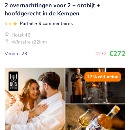
2 overnachtingen voor 2 + ontbijt +
hoofdgerecht in de Kempen
9.9
Parfait
• 9 commentaires
Hotel 46
Wintelre (22km)
€272
Vendu : 23
€272
17% réduction