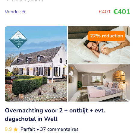
€401
Vendu : 6
€401
22% réduction
Overnachting voor 2 + ontbijt + evt.
dagschotel in Well
9.9
Parfait
• 37 commentaires