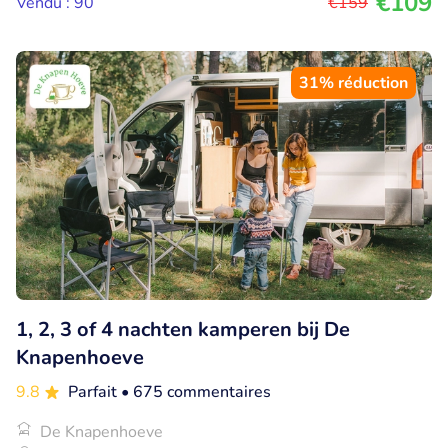
€109
Vendu : 90
€159
31% réduction
1, 2, 3 of 4 nachten kamperen bij De
Knapenhoeve
9.8
Parfait
• 675 commentaires
De Knapenhoeve