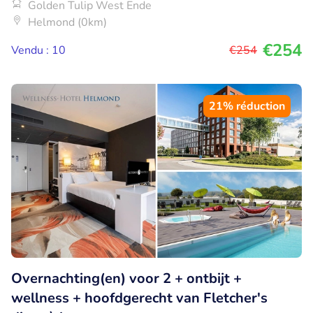
Golden Tulip West Ende
Helmond (0km)
€254
Vendu : 10
€254
21% réduction
Overnachting(en) voor 2 + ontbijt +
wellness + hoofdgerecht van Fletcher's