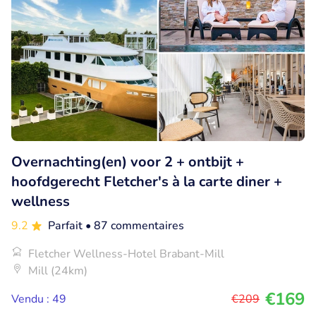
Overnachting(en) voor 2 + ontbijt +
hoofdgerecht Fletcher's à la carte diner +
wellness
9.2
Parfait
• 87 commentaires
Fletcher Wellness-Hotel Brabant-Mill
Mill (24km)
€169
Vendu : 49
€209