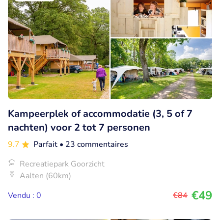
Kampeerplek of accommodatie (3, 5 of 7
nachten) voor 2 tot 7 personen
9.7
Parfait
• 23 commentaires
Recreatiepark Goorzicht
Aalten (60km)
€49
Vendu : 0
€84