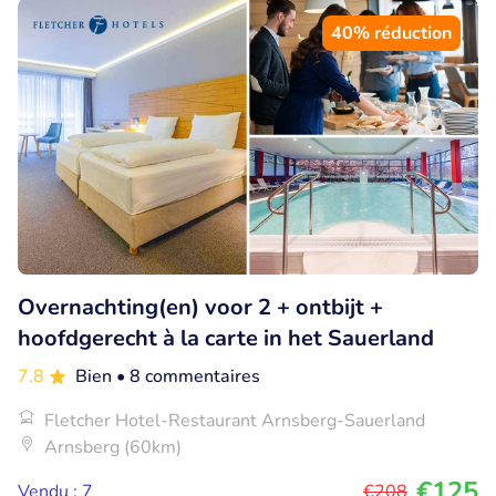
40% réduction
Overnachting(en) voor 2 + ontbijt +
hoofdgerecht à la carte in het Sauerland
7.8
Bien
• 8 commentaires
Fletcher Hotel-Restaurant Arnsberg-Sauerland
Arnsberg (60km)
€125
Vendu : 7
€208