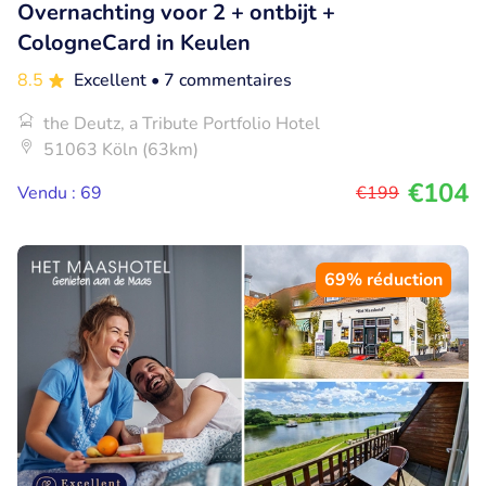
Overnachting voor 2 + ontbijt +
CologneCard in Keulen
8.5
Excellent
• 7 commentaires
the Deutz, a Tribute Portfolio Hotel
51063 Köln (63km)
€104
Vendu : 69
€199
69% réduction