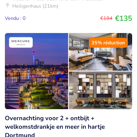
Heiligenhaus (21km)
€135
Vendu : 0
€194
35% réduction
Overnachting voor 2 + ontbijt +
welkomstdrankje en meer in hartje
Dortmund