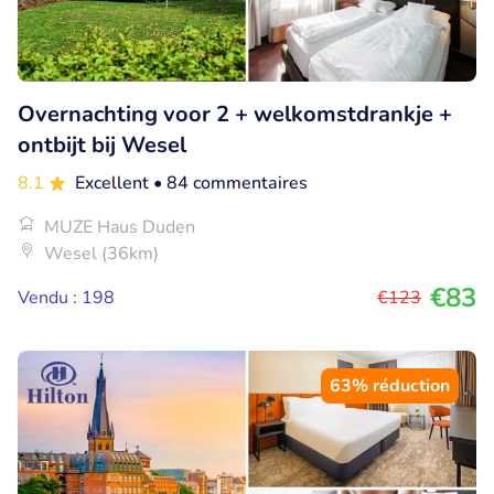
Overnachting voor 2 + welkomstdrankje +
ontbijt bij Wesel
8.1
Excellent
• 84 commentaires
MUZE Haus Duden
Wesel (36km)
€83
Vendu : 198
€123
63% réduction