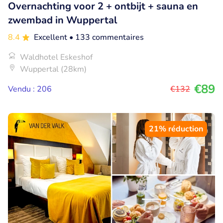
Overnachting voor 2 + ontbijt + sauna en
zwembad in Wuppertal
8.4
Excellent
• 133 commentaires
Waldhotel Eskeshof
Wuppertal (28km)
€89
Vendu : 206
€132
21% réduction