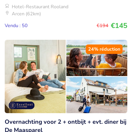
Hotel-Restaurant Rooland
Arcen (62km)
€145
Vendu : 50
€194
24% réduction
Overnachting voor 2 + ontbijt + evt. diner bij
De Maasparel