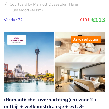
Courtyard by Marriott Düsseldorf Hafen
Düsseldorf (40km)
€113
Vendu : 72
€191
32% réduction
(Romantische) overnachting(en) voor 2 +
ontbijt + welkomstdrankje + evt. 3-