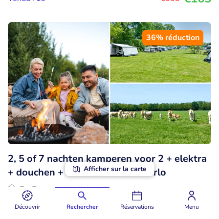
36% réduction
2, 5 of 7 nachten kamperen voor 2 + elektra
Afficher sur la carte
+ douchen + warm water in Ruurlo
De Dennemaat
Ruurlo (73km)
Découvrir
Rechercher
Réservations
Menu