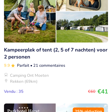
Kampeerplek of tent (2, 5 of 7 nachten) voor
2 personen
9.9
Parfait
• 21 commentaires
Camping Ont Moeten
Rekken (69km)
€41
Vendu : 35
€60
25% réduction