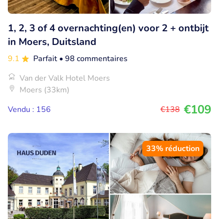
1, 2, 3 of 4 overnachting(en) voor 2 + ontbijt
in Moers, Duitsland
9.1
Parfait
• 98 commentaires
Van der Valk Hotel Moers
Moers (33km)
€109
Vendu : 156
€138
33% réduction