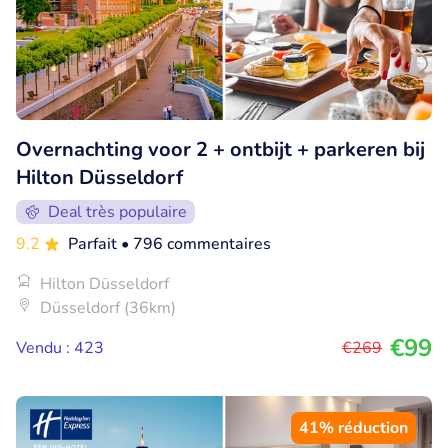
Overnachting voor 2 + ontbijt + parkeren bij
Hilton Düsseldorf
Deal très populaire
9.2
Parfait
• 796 commentaires
Hilton Düsseldorf
Düsseldorf (36km)
€99
Vendu : 423
€269
41% réduction