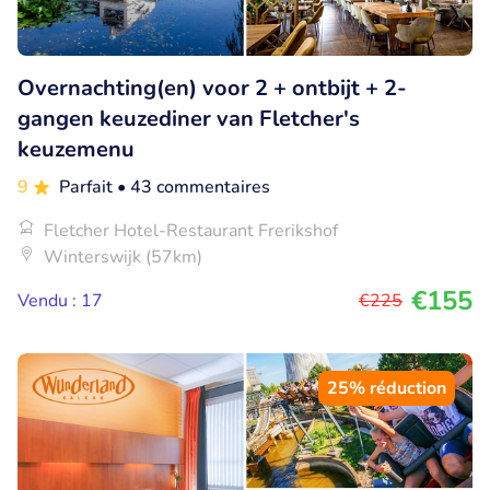
Overnachting(en) voor 2 + ontbijt + 2-
gangen keuzediner van Fletcher's
keuzemenu
9
Parfait
• 43 commentaires
Fletcher Hotel-Restaurant Frerikshof
Winterswijk (57km)
€155
Vendu : 17
€225
25% réduction