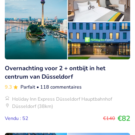
Overnachting voor 2 + ontbijt in het
centrum van Düsseldorf
9.3
Parfait
• 118 commentaires
Holiday Inn Express Düsseldorf Hauptbahnhof
Düsseldorf (38km)
€82
Vendu : 52
€140