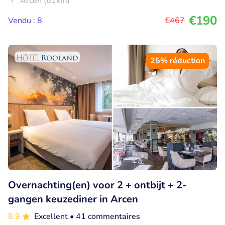
Arcen (61km)
€190
Vendu : 8
€467
25% réduction
Overnachting(en) voor 2 + ontbijt + 2-
gangen keuzediner in Arcen
8.9
Excellent
• 41 commentaires