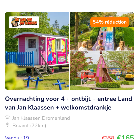
54% réduction
Overnachting voor 4 + ontbijt + entree Land
van Jan Klaassen + welkomstdrankje
Jan Klaassen Dromenland
Braamt (72km)
€165
Vendu : 19
€358