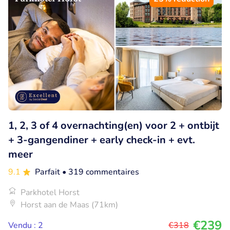
1, 2, 3 of 4 overnachting(en) voor 2 + ontbijt
+ 3-gangendiner + early check-in + evt.
meer
9.1
Parfait
• 319 commentaires
Parkhotel Horst
Horst aan de Maas (71km)
€239
Vendu : 2
€318