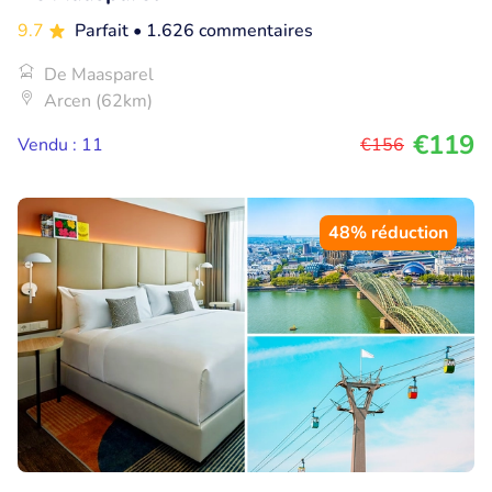
9.7
Parfait
• 1.626 commentaires
De Maasparel
Arcen (62km)
€119
Vendu : 11
€156
48% réduction