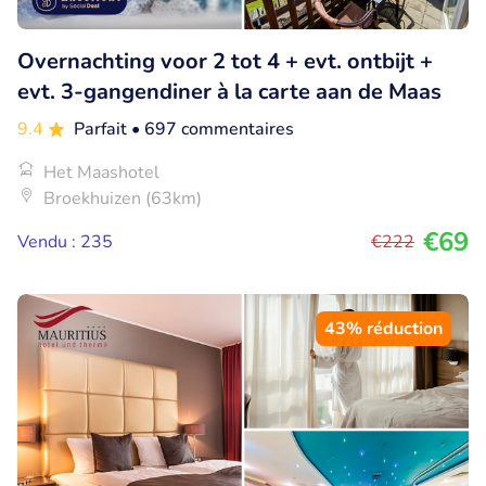
Overnachting voor 2 tot 4 + evt. ontbijt +
evt. 3-gangendiner à la carte aan de Maas
9.4
Parfait
• 697 commentaires
Het Maashotel
Broekhuizen (63km)
€69
Vendu : 235
€222
43% réduction