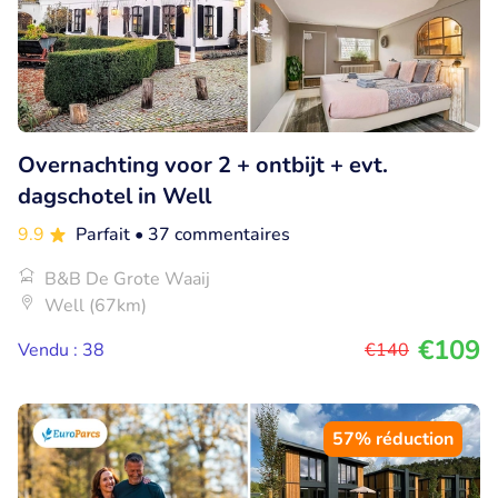
Overnachting voor 2 + ontbijt + evt.
dagschotel in Well
9.9
Parfait
• 37 commentaires
B&B De Grote Waaij
Well (67km)
€109
Vendu : 38
€140
57% réduction