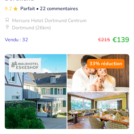
9.2
Parfait
• 22 commentaires
Mercure Hotel Dortmund Centrum
Dortmund (26km)
€139
Vendu : 32
€215
33% réduction