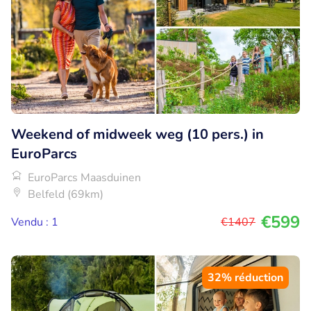
Weekend of midweek weg (10 pers.) in
EuroParcs
EuroParcs Maasduinen
Belfeld (69km)
€599
Vendu : 1
€1407
32% réduction