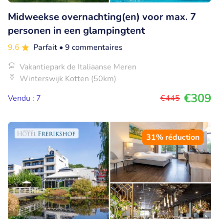
Midweekse overnachting(en) voor max. 7
personen in een glampingtent
9.6
Parfait
• 9 commentaires
Vakantiepark de Italiaanse Meren
Winterswijk Kotten (50km)
€309
Vendu : 7
€445
31% réduction