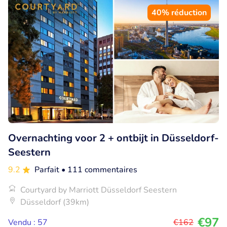
40% réduction
Overnachting voor 2 + ontbijt in Düsseldorf-
Seestern
9.2
Parfait
• 111 commentaires
Courtyard by Marriott Düsseldorf Seestern
Düsseldorf (39km)
€97
Vendu : 57
€162