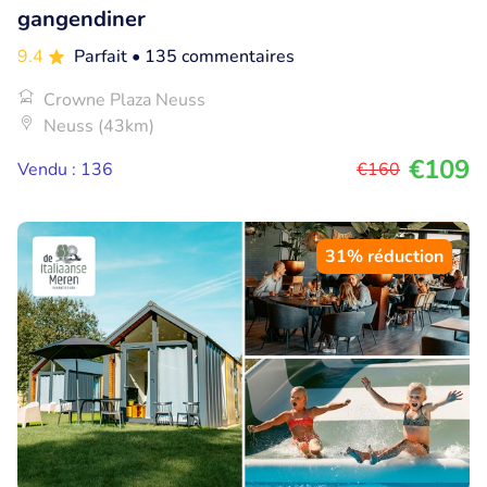
gangendiner
9.4
Parfait
• 135 commentaires
Crowne Plaza Neuss
Neuss (43km)
€109
Vendu : 136
€160
31% réduction