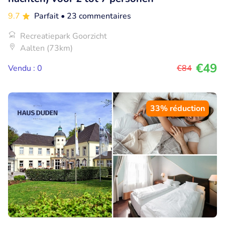
9.7
Parfait
• 23 commentaires
Recreatiepark Goorzicht
Aalten (73km)
€49
Vendu : 0
€84
33% réduction