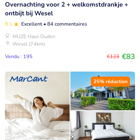
Overnachting voor 2 + welkomstdrankje +
ontbijt bij Wesel
8.1
Excellent
• 84 commentaires
MUZE Haus Duden
Wesel (74km)
€83
Vendu : 195
€123
25% réduction