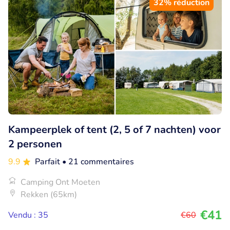
32% réduction
Kampeerplek of tent (2, 5 of 7 nachten) voor
2 personen
9.9
Parfait
• 21 commentaires
Camping Ont Moeten
Rekken (65km)
€41
Vendu : 35
€60