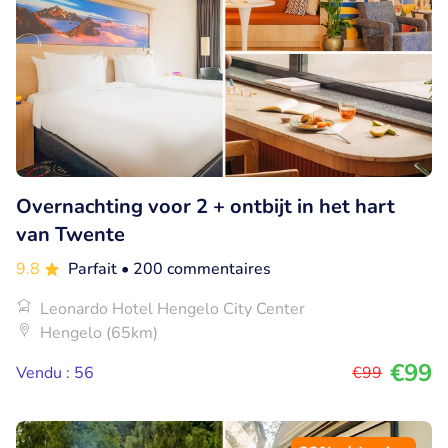
Overnachting voor 2 + ontbijt in het hart
van Twente
9.8
Parfait
• 200 commentaires
Leonardo Hotel Hengelo City Center
Hengelo (65km)
€99
Vendu : 56
€99