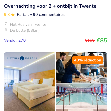
Overnachting voor 2 + ontbijt in Twente
9.8
Parfait
• 90 commentaires
Het Ros van Twente
De Lutte (58km)
€85
Vendu : 270
€160
40% réduction