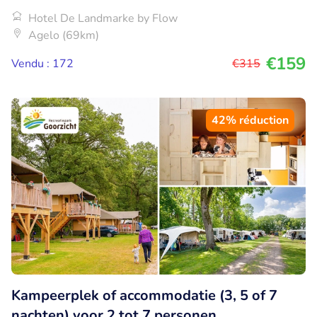
Hotel De Landmarke by Flow
Agelo (69km)
€159
Vendu : 172
€315
42% réduction
Kampeerplek of accommodatie (3, 5 of 7
nachten) voor 2 tot 7 personen