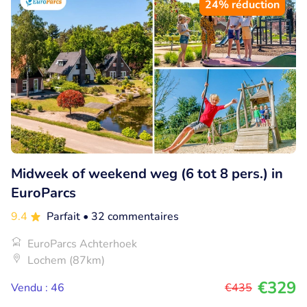
24% réduction
Midweek of weekend weg (6 tot 8 pers.) in
EuroParcs
9.4
Parfait
• 32 commentaires
EuroParcs Achterhoek
Lochem (87km)
€329
Vendu : 46
€435