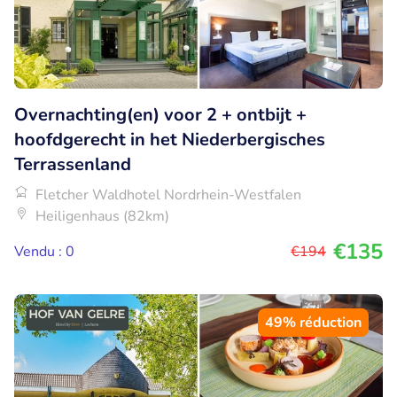
Overnachting(en) voor 2 + ontbijt +
hoofdgerecht in het Niederbergisches
Terrassenland
Fletcher Waldhotel Nordrhein-Westfalen
Heiligenhaus (82km)
€135
Vendu : 0
€194
49% réduction