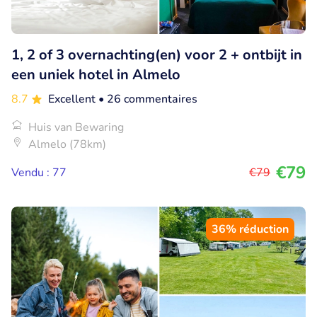
1, 2 of 3 overnachting(en) voor 2 + ontbijt in
een uniek hotel in Almelo
8.7
Excellent
• 26 commentaires
Huis van Bewaring
Almelo (78km)
€79
Vendu : 77
€79
36% réduction