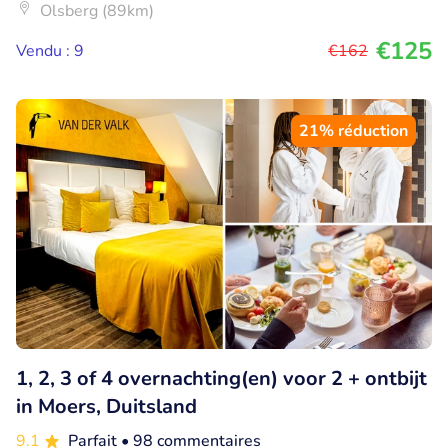
Olsberg (89km)
€125
Vendu : 9
€162
21% réduction
1, 2, 3 of 4 overnachting(en) voor 2 + ontbijt
in Moers, Duitsland
9.1
Parfait
• 98 commentaires