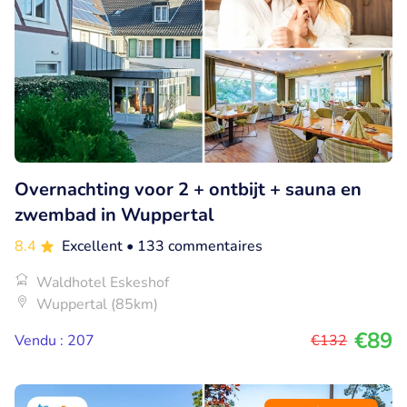
Overnachting voor 2 + ontbijt + sauna en
zwembad in Wuppertal
8.4
Excellent
• 133 commentaires
Waldhotel Eskeshof
Wuppertal (85km)
€89
Vendu : 207
€132