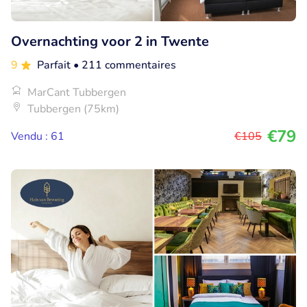
Overnachting voor 2 in Twente
9
Parfait
• 211 commentaires
MarCant Tubbergen
Tubbergen (75km)
€79
Vendu : 61
€105