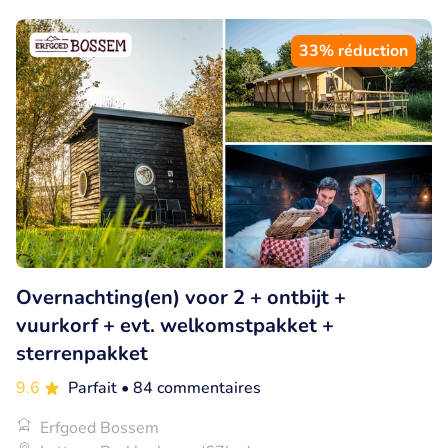
33% réduction
Overnachting(en) voor 2 + ontbijt +
vuurkorf + evt. welkomstpakket +
sterrenpakket
9.6
Parfait
• 84 commentaires
Erfgoed Bossem