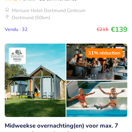
Mercure Hotel Dortmund Centrum
Dortmund (50km)
€139
Vendu : 32
€215
31% réduction
Midweekse overnachting(en) voor max. 7