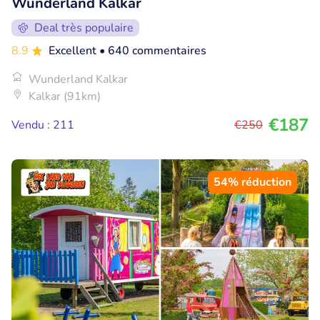
Wunderland Kalkar
Deal très populaire
8.9
Excellent
• 640 commentaires
Wunderland Kalkar
Kalkar (91km)
€187
Vendu : 211
€250
54% réduction