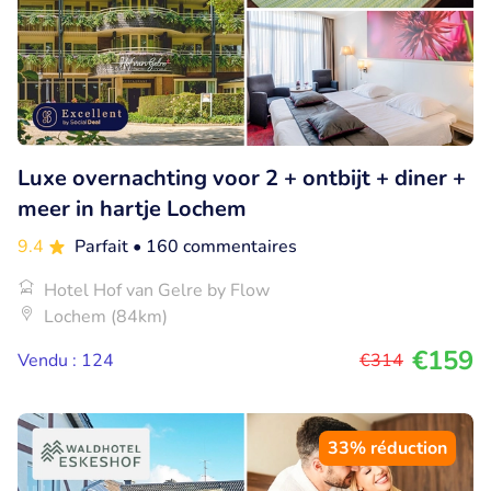
Luxe overnachting voor 2 + ontbijt + diner +
meer in hartje Lochem
9.4
Parfait
• 160 commentaires
Hotel Hof van Gelre by Flow
Lochem (84km)
€159
Vendu : 124
€314
33% réduction