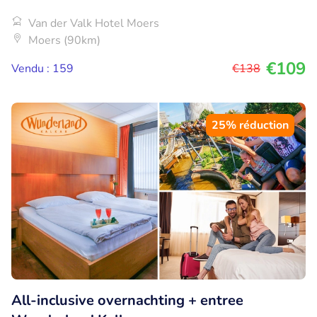
Van der Valk Hotel Moers
Moers (90km)
€109
Vendu : 159
€138
25% réduction
All-inclusive overnachting + entree