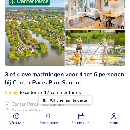
3 of 4 overnachtingen voor 4 tot 6 personen
bij Center Parcs Parc Sandur
8.9
Excellent
• 17 commentaires
Afficher sur la carte
Center Parcs Parc Sandur
Emmen (98km)
€550
Vendu : 0
€550
Découvrir
Rechercher
Réservations
Menu