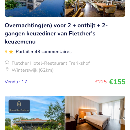
Overnachting(en) voor 2 + ontbijt + 2-
gangen keuzediner van Fletcher's
keuzemenu
9
Parfait
• 43 commentaires
Fletcher Hotel-Restaurant Frerikshof
Winterswijk (62km)
€155
Vendu : 17
€225