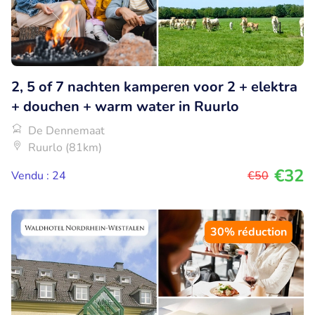
2, 5 of 7 nachten kamperen voor 2 + elektra
+ douchen + warm water in Ruurlo
De Dennemaat
Ruurlo (81km)
€32
Vendu : 24
€50
30% réduction