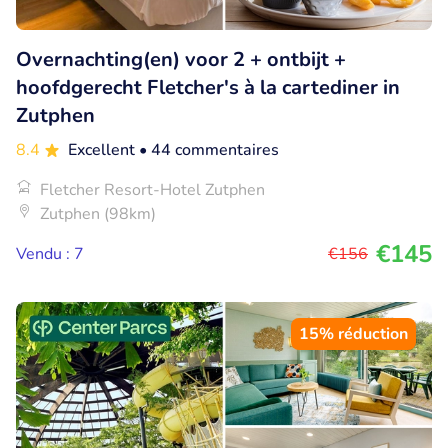
Overnachting(en) voor 2 + ontbijt +
hoofdgerecht Fletcher's à la cartediner in
Zutphen
8.4
Excellent
• 44 commentaires
Fletcher Resort-Hotel Zutphen
Zutphen (98km)
€145
Vendu : 7
€156
15% réduction