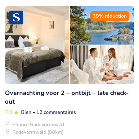
39% réduction
Overnachting voor 2 + ontbijt + late check-
out
7.3
Bien
• 12 commentaires
Silonce Radevormwald
Radevormwald (88km)