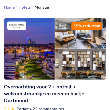
Home
Hotels
Münster
35% réduction
Overnachting voor 2 + ontbijt +
welkomstdrankje en meer in hartje
Dortmund
9.2
Parfait
• 22 commentaires