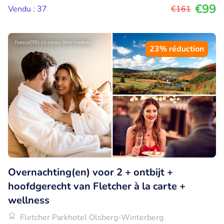
€99
Vendu : 37
€161
23% réduction
Overnachting(en) voor 2 + ontbijt +
hoofdgerecht van Fletcher à la carte +
wellness
Fletcher Parkhotel Olsberg-Winterberg