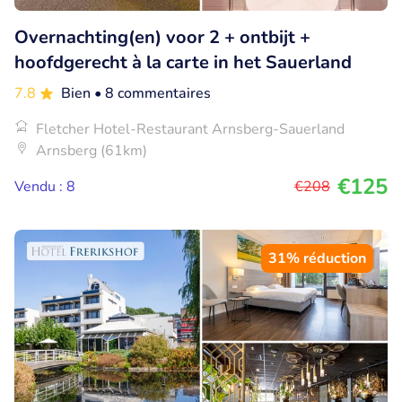
Overnachting(en) voor 2 + ontbijt +
hoofdgerecht à la carte in het Sauerland
7.8
Bien
• 8 commentaires
Fletcher Hotel-Restaurant Arnsberg-Sauerland
Arnsberg (61km)
€125
Vendu : 8
€208
31% réduction