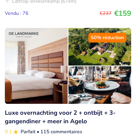
Lattrop-Breklenkamp (67km)
€159
Vendu : 76
€237
50% réduction
Luxe overnachting voor 2 + ontbijt + 3-
gangendiner + meer in Agelo
9.1
Parfait
• 115 commentaires