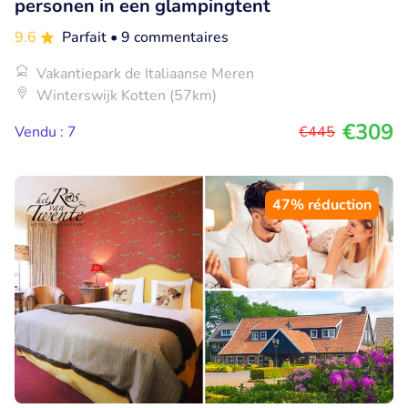
personen in een glampingtent
9.6
Parfait
• 9 commentaires
Vakantiepark de Italiaanse Meren
Winterswijk Kotten (57km)
€309
Vendu : 7
€445
47% réduction