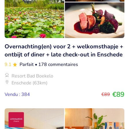
Overnachting(en) voor 2 + welkomsthapje +
ontbijt of diner + late check-out in Enschede
9.1
Parfait
• 178 commentaires
Resort Bad Boekelo
Enschede (63km)
€89
Vendu : 384
€89