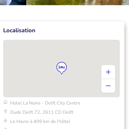
Localisation
Hotel La Noire - Delft City Centre
Oude Delft 72, 2611 CD Delft
Le Havre à 409 km de l'hôtel