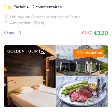
9
Parfait
• 12 commentaires
Holiday Inn Express Amsterdam South
Amsterdam (26km)
€120
Vendu : 3
€217
17% réduction