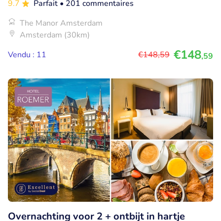
9.7
Parfait
• 201 commentaires
The Manor Amsterdam
Amsterdam (30km)
€148
Vendu : 11
€148
,59
,59
Overnachting voor 2 + ontbijt in hartje