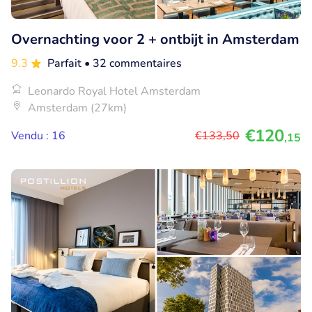
Overnachting voor 2 + ontbijt in Amsterdam
9.3
Parfait
• 32 commentaires
Leonardo Royal Hotel Amsterdam
Amsterdam (27km)
€120
Vendu : 16
€133
,50
,15