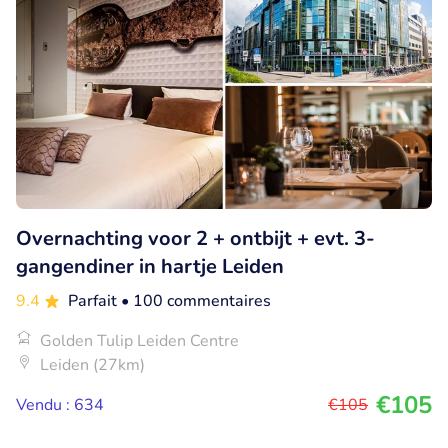
Overnachting voor 2 + ontbijt + evt. 3-
gangendiner in hartje Leiden
9.4
Parfait
• 100 commentaires
Golden Tulip Leiden Centre
Leiden (27km)
€105
Vendu : 634
€105