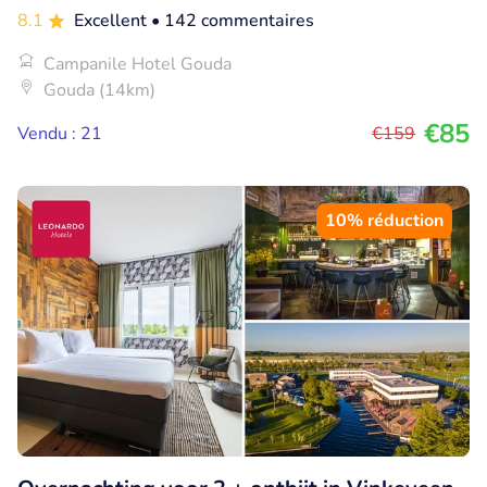
8.1
Excellent
• 142 commentaires
Campanile Hotel Gouda
Gouda (14km)
€85
Vendu : 21
€159
10% réduction