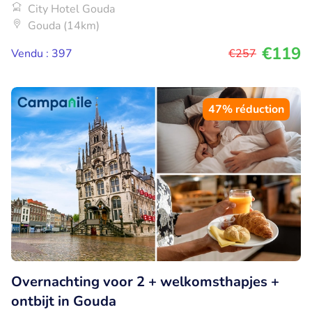
City Hotel Gouda
Gouda (14km)
€119
Vendu : 397
€257
47% réduction
Overnachting voor 2 + welkomsthapjes +
ontbijt in Gouda