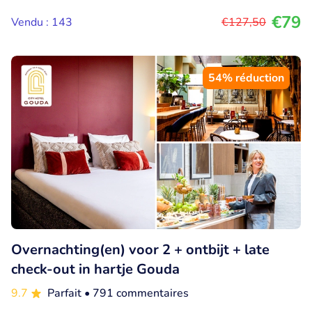
€79
Vendu : 143
€127
,50
54% réduction
Overnachting(en) voor 2 + ontbijt + late
check-out in hartje Gouda
9.7
Parfait
• 791 commentaires