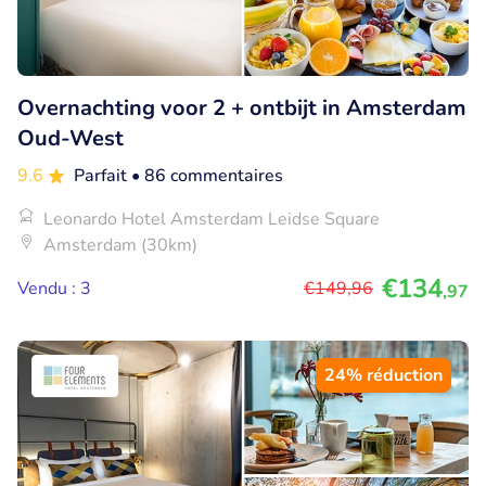
Overnachting voor 2 + ontbijt in Amsterdam
Oud-West
9.6
Parfait
• 86 commentaires
Leonardo Hotel Amsterdam Leidse Square
Amsterdam (30km)
€134
Vendu : 3
€149
,96
,97
24% réduction