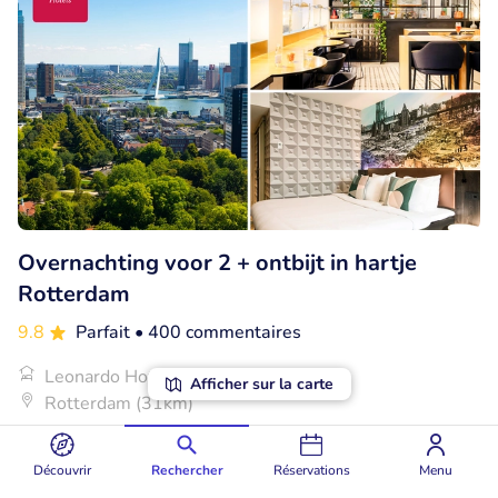
Overnachting voor 2 + ontbijt in hartje
Rotterdam
9.8
Parfait
• 400 commentaires
Leonardo Hotel Rotterdam Savoy
Afficher sur la carte
Rotterdam (31km)
€100
Vendu : 43
€100
,18
,18
Découvrir
Rechercher
Réservations
Menu