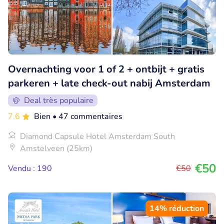
Overnachting voor 1 of 2 + ontbijt + gratis
parkeren + late check-out nabij Amsterdam
Deal très populaire
7.6
Bien
• 47 commentaires
Diamond Capsule Hotel Amsterdam South
Amstelveen (25km)
€50
Vendu : 190
€50
14% réduction