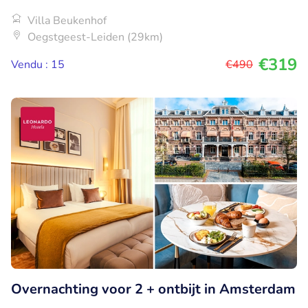
Villa Beukenhof
Oegstgeest-Leiden (29km)
€319
Vendu : 15
€490
Overnachting voor 2 + ontbijt in Amsterdam