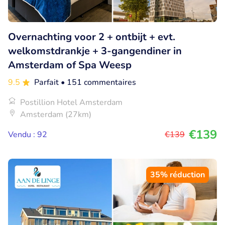
Overnachting voor 2 + ontbijt + evt.
welkomstdrankje + 3-gangendiner in
Amsterdam of Spa Weesp
9.5
Parfait
• 151 commentaires
Postillion Hotel Amsterdam
Amsterdam (27km)
€139
Vendu : 92
€139
35% réduction