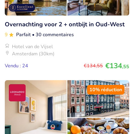
Overnachting voor 2 + ontbijt in Oud-West
9
Parfait
• 30 commentaires
Hotel van de Vijsel
Amsterdam (30km)
€134
Vendu : 24
€134
,55
,55
10% réduction