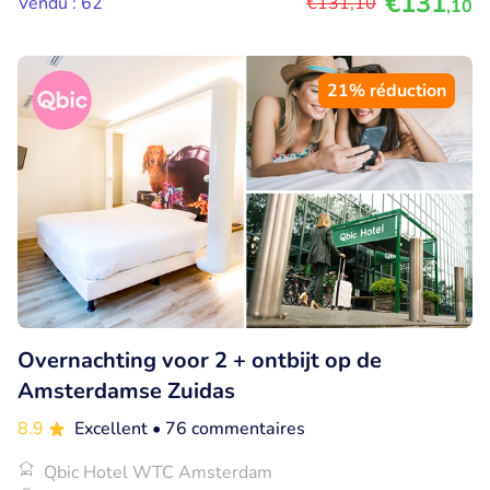
€131
Vendu : 62
€131
,10
,10
21% réduction
Overnachting voor 2 + ontbijt op de
Amsterdamse Zuidas
8.9
Excellent
• 76 commentaires
Qbic Hotel WTC Amsterdam