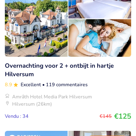
Overnachting voor 2 + ontbijt in hartje
Hilversum
8.9
Excellent
• 119 commentaires
Amrâth Hotel Media Park Hilversum
Hilversum (26km)
€125
Vendu : 34
€145