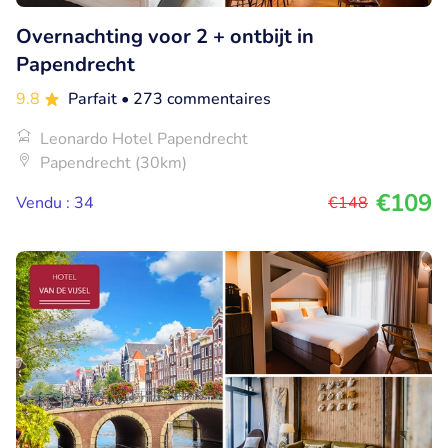
Overnachting voor 2 + ontbijt in
Papendrecht
9.8
Parfait
• 273 commentaires
Leonardo Hotel Papendrecht
Papendrecht (30km)
€109
Vendu : 34
€148