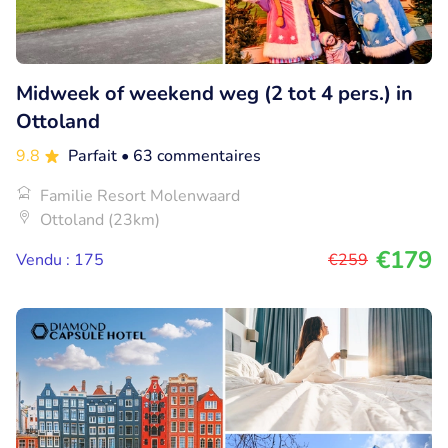
Midweek of weekend weg (2 tot 4 pers.) in
Ottoland
9.8
Parfait
• 63 commentaires
Familie Resort Molenwaard
Ottoland (23km)
€179
Vendu : 175
€259