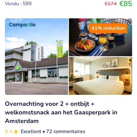
€85
Vendu : 589
€174
41% réduction
Overnachting voor 2 + ontbijt +
welkomstsnack aan het Gaasperpark in
Amsterdam
8.4
Excellent
• 72 commentaires