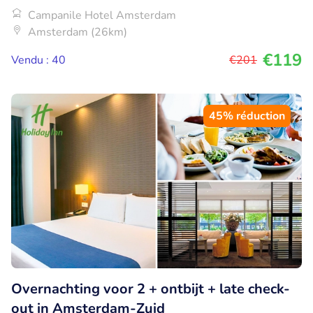
Campanile Hotel Amsterdam
Amsterdam (26km)
€119
Vendu : 40
€201
45% réduction
Overnachting voor 2 + ontbijt + late check-
out in Amsterdam-Zuid