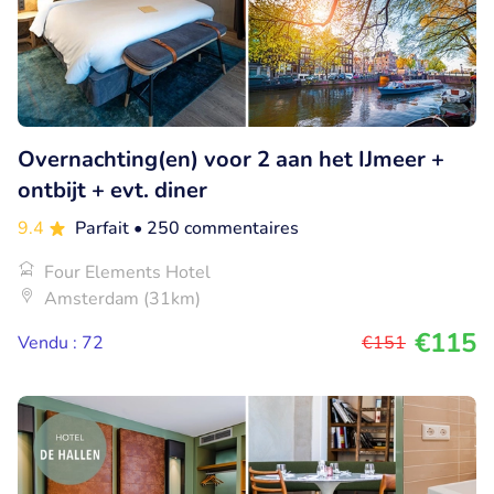
Overnachting(en) voor 2 aan het IJmeer +
ontbijt + evt. diner
9.4
Parfait
• 250 commentaires
Four Elements Hotel
Amsterdam (31km)
€115
Vendu : 72
€151