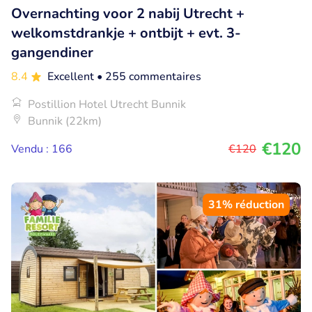
Overnachting voor 2 nabij Utrecht +
welkomstdrankje + ontbijt + evt. 3-
gangendiner
8.4
Excellent
• 255 commentaires
Postillion Hotel Utrecht Bunnik
Bunnik (22km)
€120
Vendu : 166
€120
31% réduction