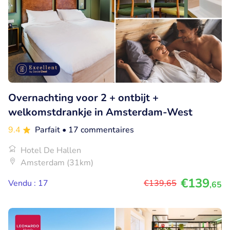
Overnachting voor 2 + ontbijt +
welkomstdrankje in Amsterdam-West
9.4
Parfait
• 17 commentaires
Hotel De Hallen
Amsterdam (31km)
€139
Vendu : 17
€139
,65
,65