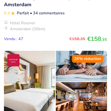
Amsterdam
9.4
Parfait
• 34 commentaires
Hotel Roemer
Amsterdam (30km)
€158
Vendu : 47
€158
,35
,35
26% réduction