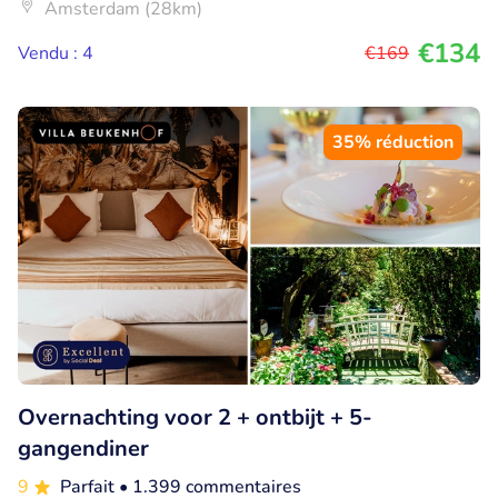
Amsterdam (28km)
€134
Vendu : 4
€169
35% réduction
Overnachting voor 2 + ontbijt + 5-
gangendiner
9
Parfait
• 1.399 commentaires