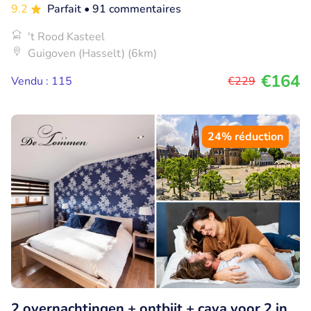
9.2
Parfait
• 91 commentaires
't Rood Kasteel
Guigoven (Hasselt) (6km)
€164
Vendu : 115
€229
24% réduction
2 overnachtingen + ontbijt + cava voor 2 in