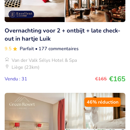
Overnachting voor 2 + ontbijt + late check-
out in hartje Luik
9.5
Parfait
• 177 commentaires
Van der Valk Sélys Hotel & Spa
Liège (23km)
€165
Vendu : 31
€165
46% réduction