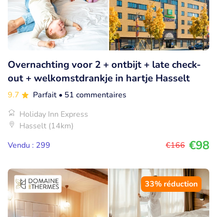
Overnachting voor 2 + ontbijt + late check-
out + welkomstdrankje in hartje Hasselt
9.7
Parfait
• 51 commentaires
Holiday Inn Express
Hasselt (14km)
€98
Vendu : 299
€166
33% réduction