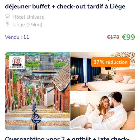
déjeuner buffet + check-out tardif à Liège
Hôtel Univers
Liège (25km)
€99
Vendu : 11
€173
37% réduction
Overnachting voor 2 + ontbijt + late check-