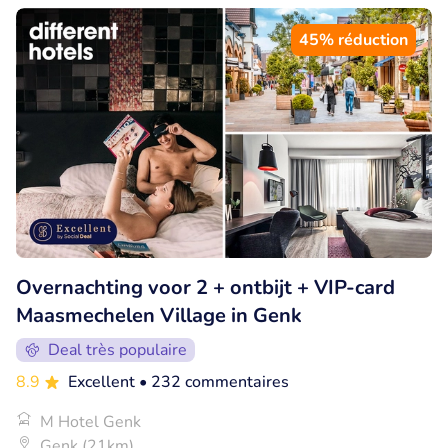
45% réduction
Overnachting voor 2 + ontbijt + VIP-card
Maasmechelen Village in Genk
Deal très populaire
8.9
Excellent
• 232 commentaires
M Hotel Genk
Genk (21km)