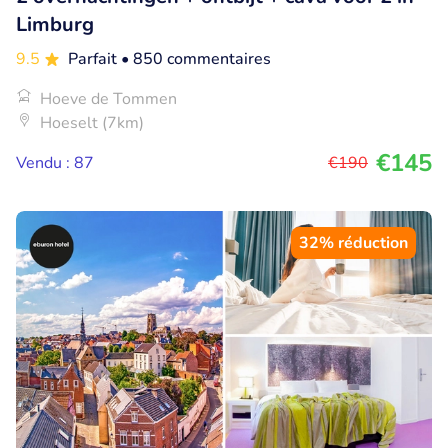
Limburg
9.5
Parfait
• 850 commentaires
Hoeve de Tommen
Hoeselt (7km)
€145
Vendu : 87
€190
32% réduction