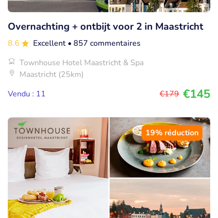
Overnachting + ontbijt voor 2 in Maastricht
8.6
Excellent
• 857 commentaires
Townhouse Hotel Maastricht & Spa
Maastricht (25km)
€145
Vendu : 11
€179
19% réduction