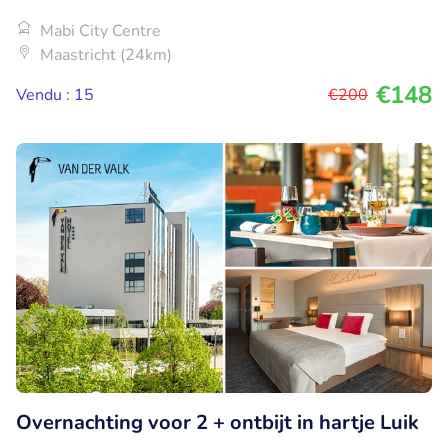
Mabi City Centre
Maastricht (24km)
€148
Vendu : 15
€200
Overnachting voor 2 + ontbijt in hartje Luik