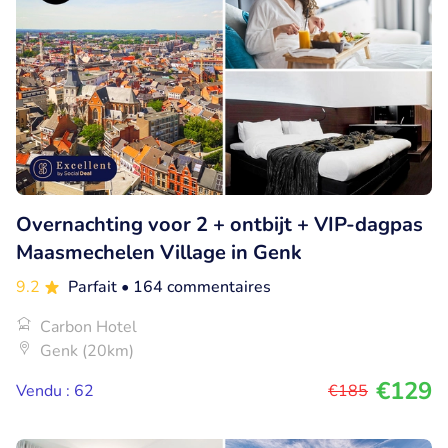
Overnachting voor 2 + ontbijt + VIP-dagpas
Maasmechelen Village in Genk
9.2
Parfait
• 164 commentaires
Carbon Hotel
Genk (20km)
€129
Vendu : 62
€185