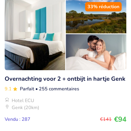
33% réduction
Overnachting voor 2 + ontbijt in hartje Genk
9.1
Parfait
• 255 commentaires
Hotel ECU
Genk (20km)
€94
Vendu : 287
€141