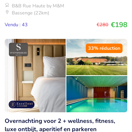
B&B Rue Haute by M&M
Bassenge (22km)
€198
Vendu : 43
€280
33% réduction
Overnachting voor 2 + wellness, fitness,
luxe ontbijt, aperitief en parkeren