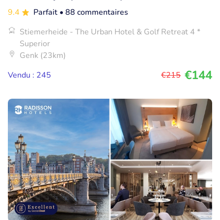
9.4
Parfait
• 88 commentaires
Stiemerheide - The Urban Hotel & Golf Retreat 4 *
Superior
Genk (23km)
€144
Vendu : 245
€215