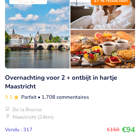
37% réduction
Overnachting voor 2 + ontbijt in hartje
Maastricht
9.3
Parfait
• 1.708 commentaires
De la Bourse
Maastricht (24km)
€94
Vendu : 317
€150