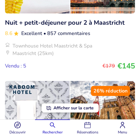
Nuit + petit-déjeuner pour 2 à Maastricht
8.6
Excellent
• 857 commentaires
Townhouse Hotel Maastricht & Spa
Maastricht (25km)
€145
Vendu : 5
€179
26% réduction
Afficher sur la carte
Découvrir
Rechercher
Réservations
Menu