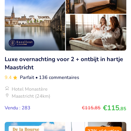
Luxe overnachting voor 2 + ontbijt in hartje
Maastricht
9.4
Parfait
• 136 commentaires
Hotel Monastère
Maastricht (24km)
€115
Vendu : 283
€115
,85
,85