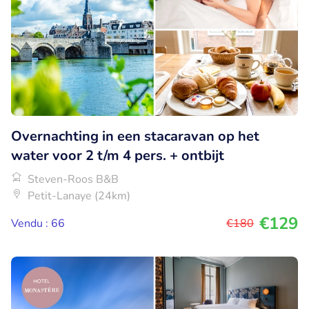
Overnachting in een stacaravan op het
water voor 2 t/m 4 pers. + ontbijt
Steven-Roos B&B
Petit-Lanaye (24km)
€129
Vendu : 66
€180