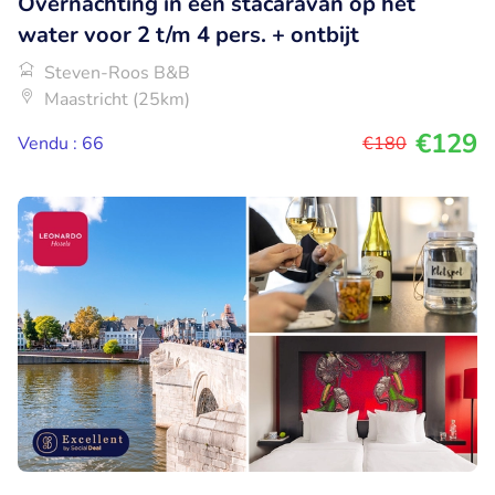
Overnachting in een stacaravan op het
water voor 2 t/m 4 pers. + ontbijt
Steven-Roos B&B
Maastricht (25km)
€129
Vendu : 66
€180