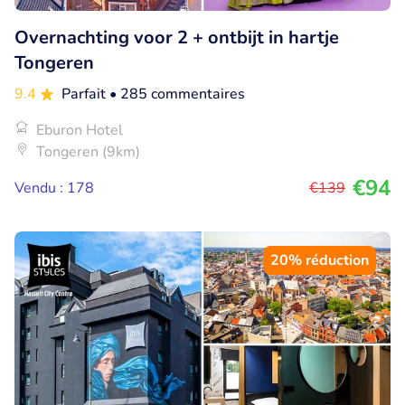
Overnachting voor 2 + ontbijt in hartje
Tongeren
9.4
Parfait
• 285 commentaires
Eburon Hotel
Tongeren (9km)
€94
Vendu : 178
€139
20% réduction