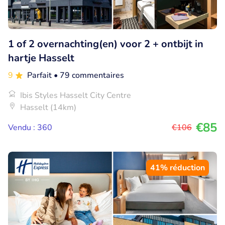
1 of 2 overnachting(en) voor 2 + ontbijt in
hartje Hasselt
9
Parfait
• 79 commentaires
Ibis Styles Hasselt City Centre
Hasselt (14km)
€85
Vendu : 360
€106
41% réduction