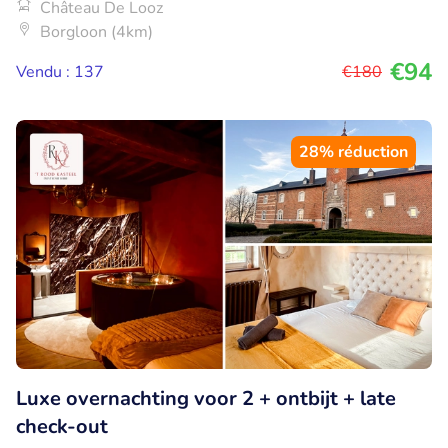
Château De Looz
Borgloon (4km)
€94
Vendu : 137
€180
28% réduction
Luxe overnachting voor 2 + ontbijt + late
check-out