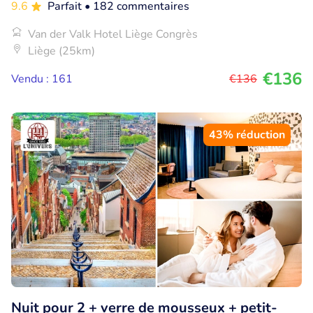
9.6
Parfait
• 182 commentaires
Van der Valk Hotel Liège Congrès
Liège (25km)
€136
Vendu : 161
€136
43% réduction
Nuit pour 2 + verre de mousseux + petit-