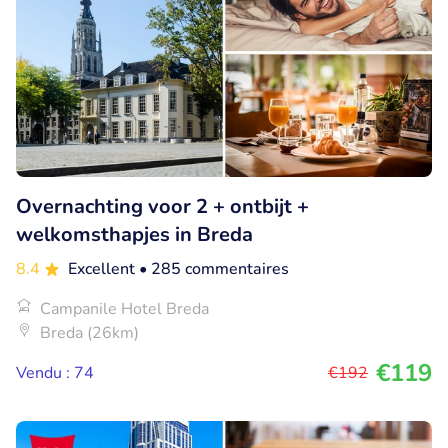
Overnachting voor 2 + ontbijt +
welkomsthapjes in Breda
8.4
Excellent
• 285 commentaires
Campanile Hotel Breda
Breda (26km)
€119
Vendu : 74
€192