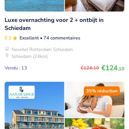
Luxe overnachting voor 2 + ontbijt in
Schiedam
8.9
Excellent
• 74 commentaires
Novotel Rotterdam Schiedam
Schiedam (24km)
€124
Vendu : 13
€124
,10
,10
35% réduction