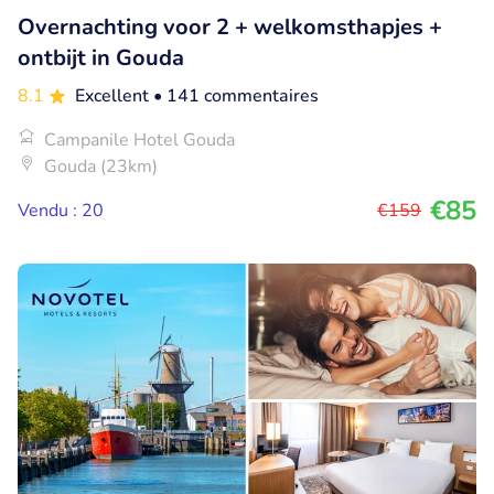
Overnachting voor 2 + welkomsthapjes +
ontbijt in Gouda
8.1
Excellent
• 141 commentaires
Campanile Hotel Gouda
Gouda (23km)
€85
Vendu : 20
€159