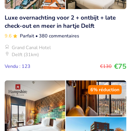
Luxe overnachting voor 2 + ontbijt + late
check-out en meer in hartje Delft
9.6
Parfait
• 380 commentaires
Grand Canal Hotel
Delft (31km)
€75
Vendu : 123
€130
6% réduction