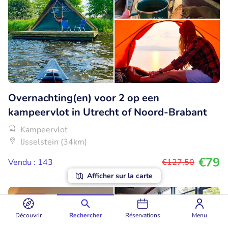
Overnachting(en) voor 2 op een
kampeervlot in Utrecht of Noord-Brabant
Kampeervlot
IJsselstein (34km)
€79
Vendu : 143
€127
,50
Afficher sur la carte
22% réduction
Découvrir
Rechercher
Réservations
Menu