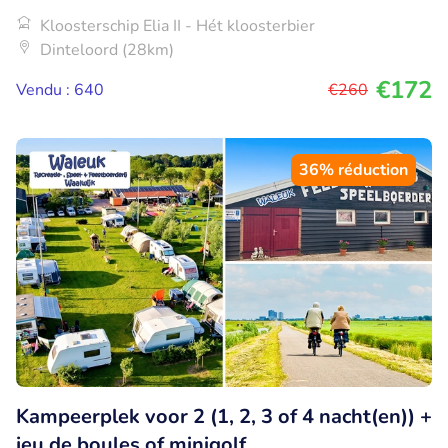
Kloosterschip Elia II - Hét kloosterbier
Dinteloord (28km)
€172
Vendu : 640
€260
36% réduction
Kampeerplek voor 2 (1, 2, 3 of 4 nacht(en)) +
jeu de boules of minigolf