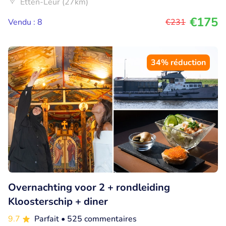
Etten-Leur (27km)
€175
Vendu : 8
€231
34% réduction
Overnachting voor 2 + rondleiding
Kloosterschip + diner
9.7
Parfait
• 525 commentaires