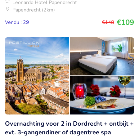
Leonardo Hotel Papendrecht
Papendrecht (2km)
€109
Vendu : 29
€148
Overnachting voor 2 in Dordrecht + ontbijt +
evt. 3-gangendiner of dagentree spa