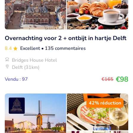
Overnachting voor 2 + ontbijt in hartje Delft
8.4
Excellent
• 135 commentaires
Bridges House Hotel
Delft (31km)
€98
Vendu : 97
€165
42% réduction