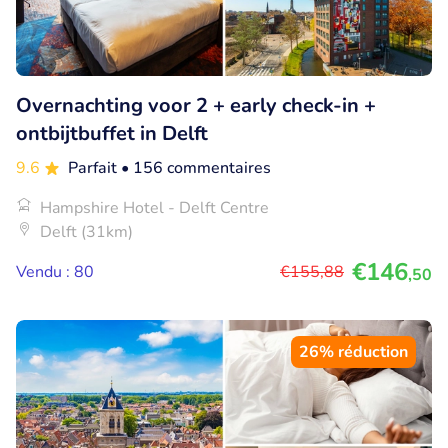
Overnachting voor 2 + early check-in +
ontbijtbuffet in Delft
9.6
Parfait
• 156 commentaires
Hampshire Hotel - Delft Centre
Delft (31km)
€146
Vendu : 80
€155
,88
,50
26% réduction