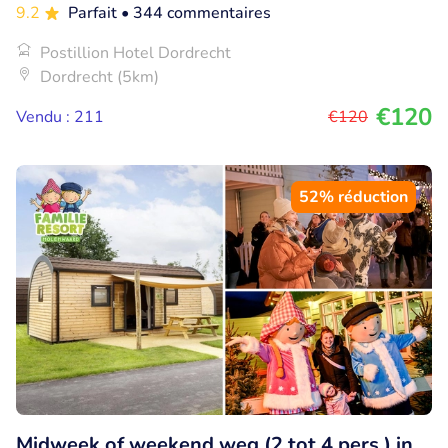
9.2
Parfait
• 344 commentaires
Postillion Hotel Dordrecht
Dordrecht (5km)
€120
Vendu : 211
€120
52% réduction
Midweek of weekend weg (2 tot 4 pers.) in