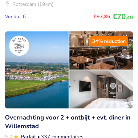
Rotterdam (19km)
€70
Vendu : 6
€93
,86
,40
34% réduction
Overnachting voor 2 + ontbijt + evt. diner in
Willemstad
9.2
Parfait
• 337 commentaires