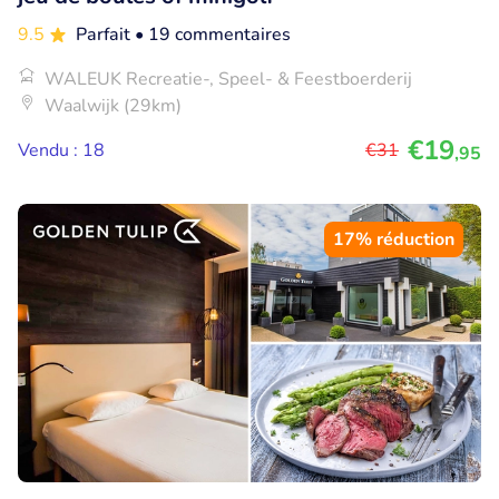
9.5
Parfait
• 19 commentaires
WALEUK Recreatie-, Speel- & Feestboerderij
Waalwijk (29km)
€19
Vendu : 18
€31
,95
17% réduction