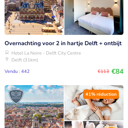
Overnachting voor 2 in hartje Delft + ontbijt
Hotel La Noire - Delft City Centre
Delft (31km)
€84
Vendu : 442
€113
41% réduction