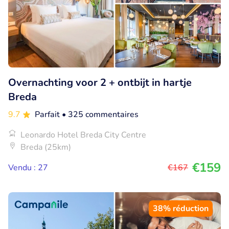
Overnachting voor 2 + ontbijt in hartje
Breda
9.7
Parfait
• 325 commentaires
Leonardo Hotel Breda City Centre
Breda (25km)
€159
Vendu : 27
€167
38% réduction