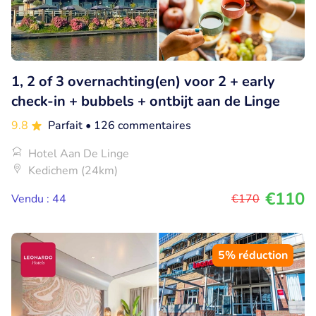
1, 2 of 3 overnachting(en) voor 2 + early
check-in + bubbels + ontbijt aan de Linge
9.8
Parfait
• 126 commentaires
Hotel Aan De Linge
Kedichem (24km)
€110
Vendu : 44
€170
5% réduction