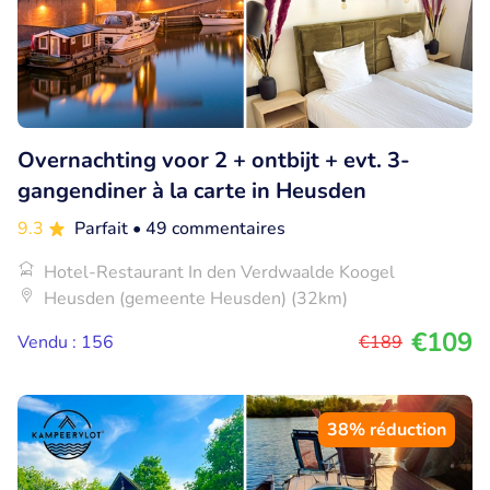
Overnachting voor 2 + ontbijt + evt. 3-
gangendiner à la carte in Heusden
9.3
Parfait
• 49 commentaires
Hotel-Restaurant In den Verdwaalde Koogel
Heusden (gemeente Heusden) (32km)
€109
Vendu : 156
€189
38% réduction