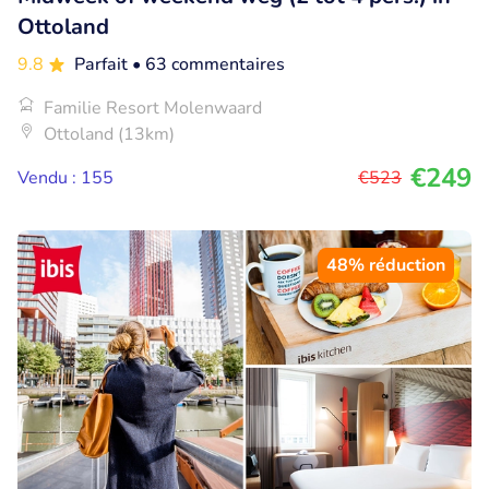
Ottoland
9.8
Parfait
• 63 commentaires
Familie Resort Molenwaard
Ottoland (13km)
€249
Vendu : 155
€523
48% réduction