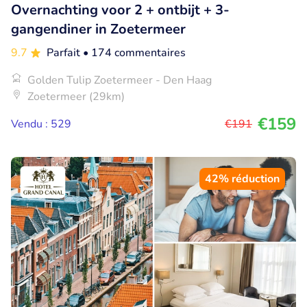
Overnachting voor 2 + ontbijt + 3-
gangendiner in Zoetermeer
9.7
Parfait
• 174 commentaires
Golden Tulip Zoetermeer - Den Haag
Zoetermeer (29km)
€159
Vendu : 529
€191
42% réduction