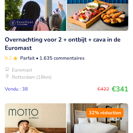
Overnachting voor 2 + ontbijt + cava in de
Euromast
9.2
Parfait
• 1.635 commentaires
Euromast
Rotterdam (18km)
€341
Vendu : 38
€422
32% réduction