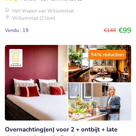
Het Wapen van Willemstad
Willemstad (21km)
€99
Vendu : 19
€149
54% réduction
Overnachting(en) voor 2 + ontbijt + late