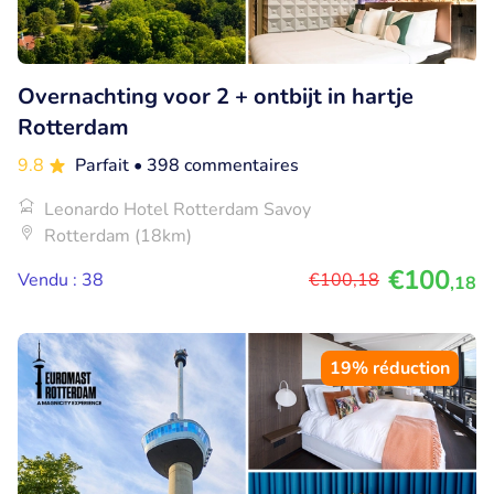
Overnachting voor 2 + ontbijt in hartje
Rotterdam
9.8
Parfait
• 398 commentaires
Leonardo Hotel Rotterdam Savoy
Rotterdam (18km)
€100
Vendu : 38
€100
,18
,18
19% réduction