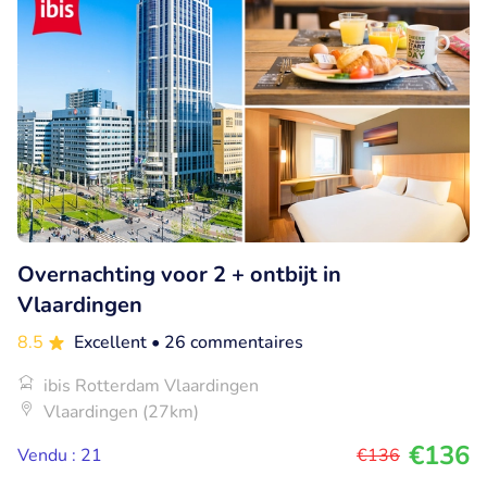
Overnachting voor 2 + ontbijt in
Vlaardingen
8.5
Excellent
• 26 commentaires
ibis Rotterdam Vlaardingen
Vlaardingen (27km)
€136
Vendu : 21
€136