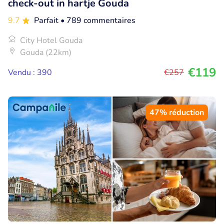
check-out in hartje Gouda
9.7
Parfait
• 789 commentaires
City Hotel Gouda
Gouda (22km)
€119
Vendu : 390
€257
47% réduction