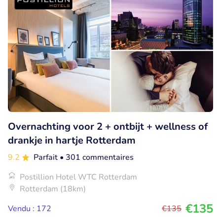
Overnachting voor 2 + ontbijt + wellness of
drankje in hartje Rotterdam
9.2
Parfait
• 301 commentaires
Postillion Hotel WTC Rotterdam
Rotterdam (18km)
€135
Vendu : 172
€135