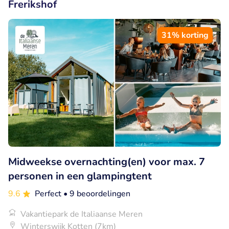
Frerikshof
31% korting
Midweekse overnachting(en) voor max. 7
personen in een glampingtent
9.6
Perfect
• 9 beoordelingen
Vakantiepark de Italiaanse Meren
Winterswijk Kotten (7km)