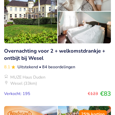
Overnachting voor 2 + welkomstdrankje +
ontbijt bij Wesel
8.1
Uitstekend
• 84 beoordelingen
MUZE Haus Duden
Wesel (33km)
€83
Verkocht: 195
€123
25% korting