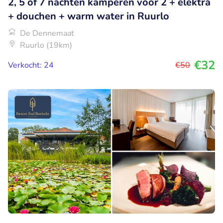
2, 5 of 7 nachten kamperen voor 2 + elektra
+ douchen + warm water in Ruurlo
De Dennemaat
Ruurlo (19km)
€32
Verkocht: 24
€50