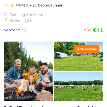
9.9
Perfect
• 21 beoordelingen
Camping Ont Moeten
Rekken (12km)
€41
Verkocht: 35
€60
36% korting