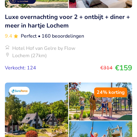
Luxe overnachting voor 2 + ontbijt + diner +
meer in hartje Lochem
9.4
Perfect
• 160 beoordelingen
Hotel Hof van Gelre by Flow
Lochem (27km)
€159
Verkocht: 124
€314
24% korting