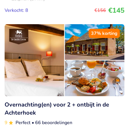
€145
Verkocht: 8
€156
37% korting
Overnachting(en) voor 2 + ontbijt in de
Achterhoek
9
Perfect
• 66 beoordelingen