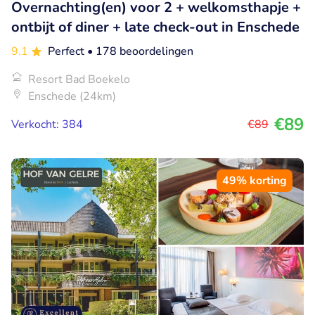
Overnachting(en) voor 2 + welkomsthapje +
ontbijt of diner + late check-out in Enschede
9.1
Perfect
• 178 beoordelingen
Resort Bad Boekelo
Enschede (24km)
€89
Verkocht: 384
€89
49% korting