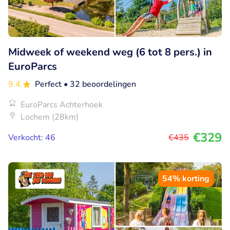
Midweek of weekend weg (6 tot 8 pers.) in
EuroParcs
9.4
Perfect
• 32 beoordelingen
EuroParcs Achterhoek
Lochem (28km)
€329
Verkocht: 46
€435
54% korting