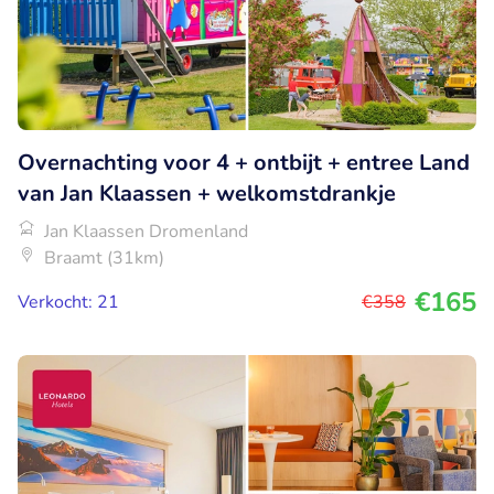
Overnachting voor 4 + ontbijt + entree Land
van Jan Klaassen + welkomstdrankje
Jan Klaassen Dromenland
Braamt (31km)
€165
Verkocht: 21
€358