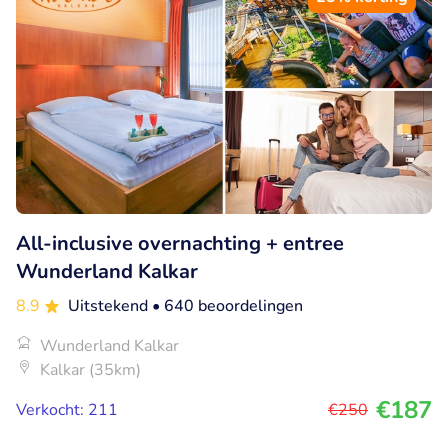
All-inclusive overnachting + entree
Wunderland Kalkar
8.9
Uitstekend
• 640 beoordelingen
Wunderland Kalkar
Kalkar (35km)
€187
Verkocht: 211
€250