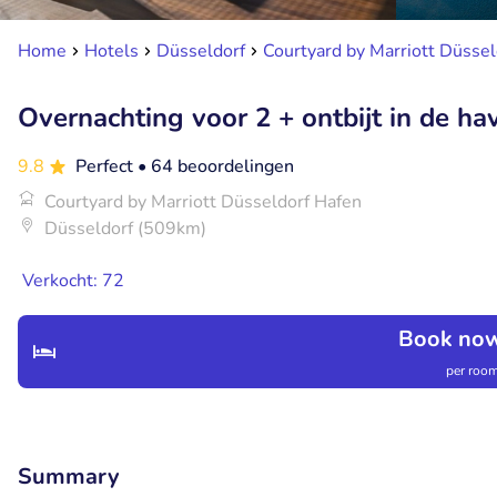
Home
Hotels
Düsseldorf
Courtyard by Marriott Düssel
Overnachting voor 2 + ontbijt in de h
9.8
Perfect
• 64 beoordelingen
Courtyard by Marriott Düsseldorf Hafen
Düsseldorf (509km)
Verkocht: 72
Book now
per room
Summary