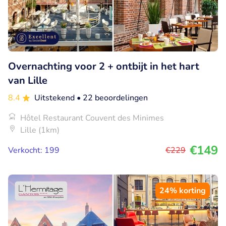
Overnachting voor 2 + ontbijt in het hart
van Lille
8.4
Uitstekend
• 22 beoordelingen
Hôtel Restaurant Couvent des Minimes
Lille (1km)
€149
Verkocht: 199
€229
24% korting