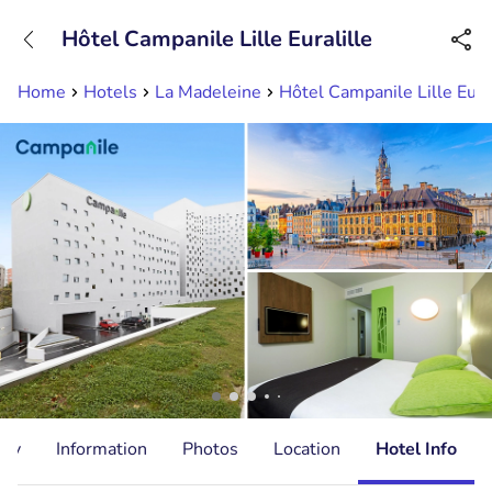
+31882050505
Hôtel Campanile Lille Euralille
Available until 23:00
Home
Hotels
La Madeleine
Hôtel Campanile Lille Eural
ity
Information
Photos
Location
Hotel Info