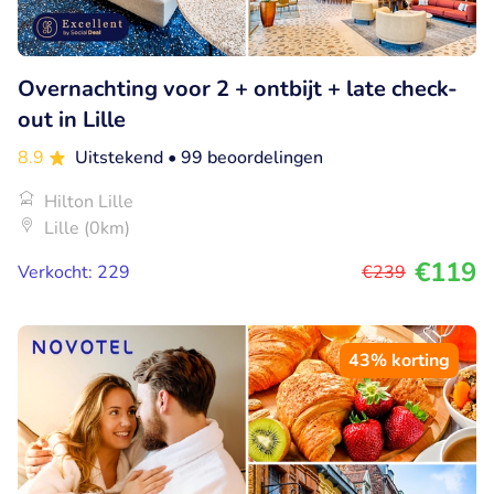
Overnachting voor 2 + ontbijt + late check-
out in Lille
8.9
Uitstekend
• 99 beoordelingen
Hilton Lille
Lille (0km)
€119
Verkocht: 229
€239
43% korting