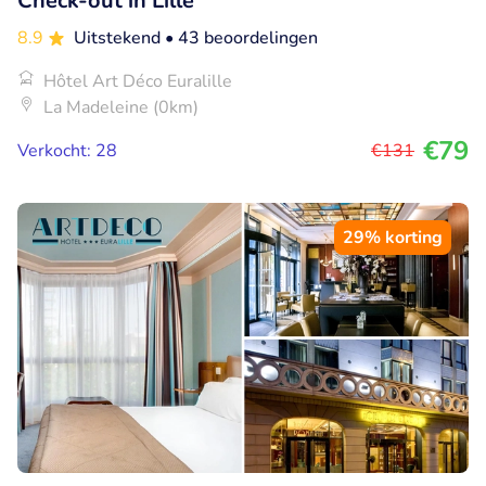
Check-out in Lille
8.9
Uitstekend
• 43 beoordelingen
Hôtel Art Déco Euralille
La Madeleine (0km)
€79
Verkocht: 28
€131
29% korting