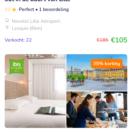
10
Perfect
• 1 beoordeling
Novotel Lille Aéroport
Lesquin (6km)
€105
Verkocht: 22
€185
35% korting