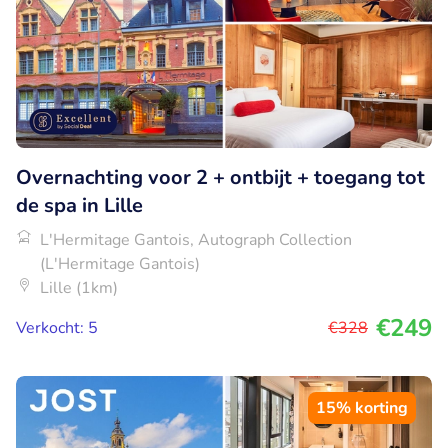
Overnachting voor 2 + ontbijt + toegang tot
de spa in Lille
L'Hermitage Gantois, Autograph Collection
(L'Hermitage Gantois)
Lille (1km)
€249
Verkocht: 5
€328
15% korting