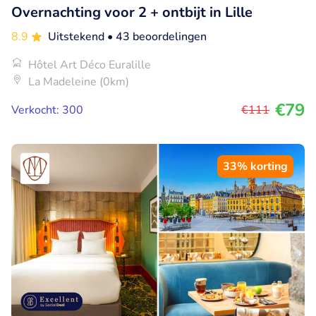
Overnachting voor 2 + ontbijt in Lille
8.9
Uitstekend
• 43 beoordelingen
Hôtel Art Déco Euralille
La Madeleine (0km)
€79
Verkocht: 300
€111
33% korting