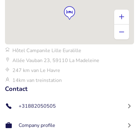
Hôtel Campanile Lille Euralille
Allée Vauban 23, 59110 La Madeleine
247 km van Le Havre
14km van treinstation
Contact
+31882050505
Company profile