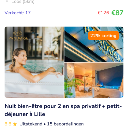
Loos (5km)
€87
Verkocht: 17
€126
22% korting
Nuit bien-être pour 2 en spa privatif + petit-
déjeuner à Lille
8.8
Uitstekend
• 15 beoordelingen