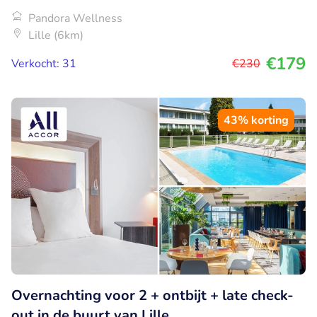
Pandora Wellness
Lille (6km)
€179
Verkocht: 31
€230
43% korting
Overnachting voor 2 + ontbijt + late check-
out in de buurt van Lille