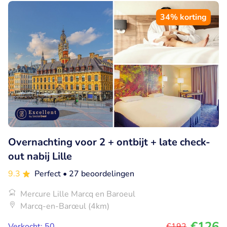
34% korting
Overnachting voor 2 + ontbijt + late check-
out nabij Lille
9.3
Perfect
• 27 beoordelingen
Mercure Lille Marcq en Baroeul
Marcq-en-Barœul (4km)
€126
Verkocht: 50
€192