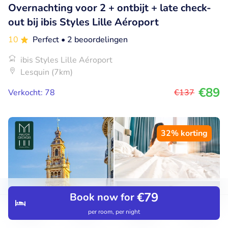
Overnachting voor 2 + ontbijt + late check-
out bij ibis Styles Lille Aéroport
10
Perfect
• 2 beoordelingen
ibis Styles Lille Aéroport
Lesquin (7km)
€89
Verkocht: 78
€137
32% korting
€79
Book now for
per room, per night
Discover
Search
Bookings
Menu