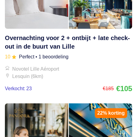
Overnachting voor 2 + ontbijt + late check-
out in de buurt van Lille
10
Perfect
• 1 beoordeling
Novotel Lille Aéroport
Lesquin (6km)
€105
Verkocht: 23
€185
22% korting