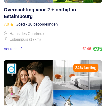
Overnachting voor 2 + ontbijt in
Estaimbourg
7.8
Goed
• 10 beoordelingen
Haras des Chartreux
Estaimpuis (17km)
€95
Verkocht: 2
€146
34% korting