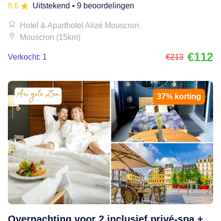
8.6
Uitstekend
• 9 beoordelingen
Hotel & Aparthotel Alizé Mouscron
Mouscron (15km)
€112
Verkocht: 1
€213
37% korting
Overnachting voor 2 inclusief privé-spa +