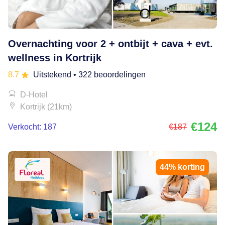
Overnachting voor 2 + ontbijt + cava + evt.
wellness in Kortrijk
8.7
Uitstekend
• 322 beoordelingen
D-Hotel
Kortrijk (21km)
€124
Verkocht: 187
€187
44% korting