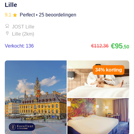
Lille
9.1
Perfect
• 25 beoordelingen
JOST Lille
Lille (2km)
€95
Verkocht: 136
€112
,36
,50
34% korting