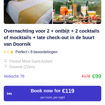
Overnachting voor 2 + ontbijt + 2 cocktails
of mocktails + late check-out in de buurt
van Doornik
9.6
Perfect
• 8 beoordelingen
Floreal Mont-Saint-Aubert
Doornik (22km)
€99
Verkocht: 76
€178
€119
Book now for
30% korting
per room, per night
Discover
Search
Bookings
Menu