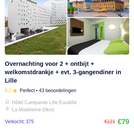
Overnachting voor 2 + ontbijt +
welkomstdrankje + evt. 3-gangendiner in
Lille
9.2
Perfect
• 43 beoordelingen
Hôtel Campanile Lille Euralille
La Madeleine (0km)
€79
Verkocht: 375
€121