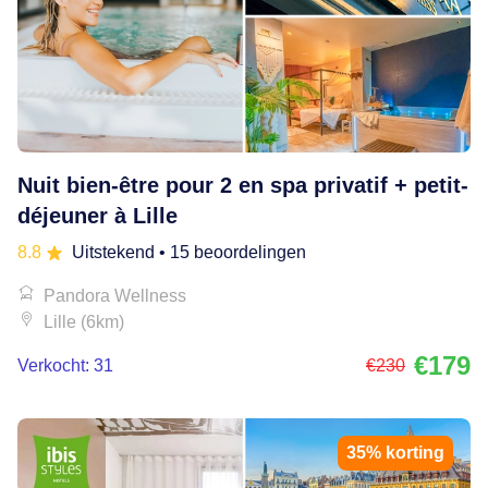
Nuit bien-être pour 2 en spa privatif + petit-
déjeuner à Lille
8.8
Uitstekend
• 15 beoordelingen
Pandora Wellness
Lille (6km)
€179
Verkocht: 31
€230
35% korting