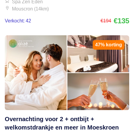
Spa Zen Eden
Mouscron (14km)
€135
Verkocht: 42
€194
47% korting
Overnachting voor 2 + ontbijt +
welkomstdrankje en meer in Moeskroen