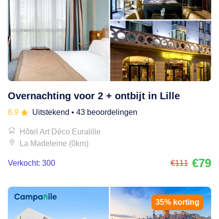
Overnachting voor 2 + ontbijt in Lille
8.9
Uitstekend
• 43 beoordelingen
Hôtel Art Déco Euralille
La Madeleine (0km)
€79
Verkocht: 300
€111
35% korting