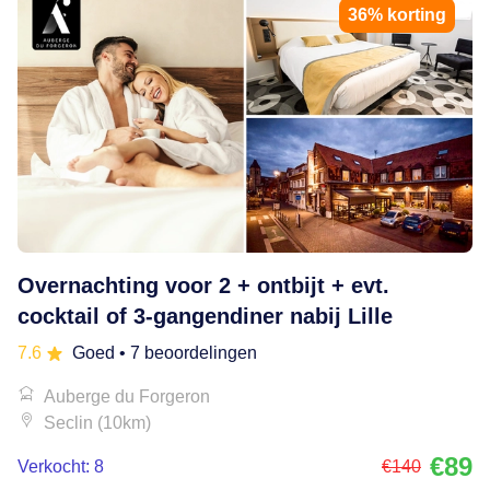
36% korting
Overnachting voor 2 + ontbijt + evt.
cocktail of 3-gangendiner nabij Lille
7.6
Goed
• 7 beoordelingen
Auberge du Forgeron
Seclin (10km)
€89
Verkocht: 8
€140