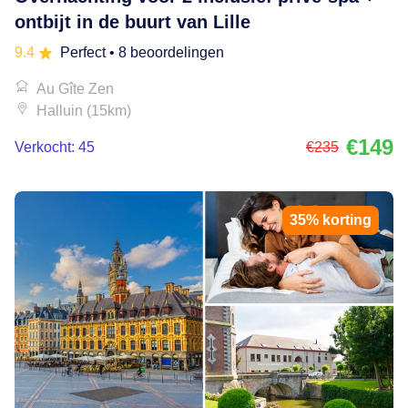
ontbijt in de buurt van Lille
9.4
Perfect
• 8 beoordelingen
Au Gîte Zen
Halluin (15km)
€149
Verkocht: 45
€235
35% korting