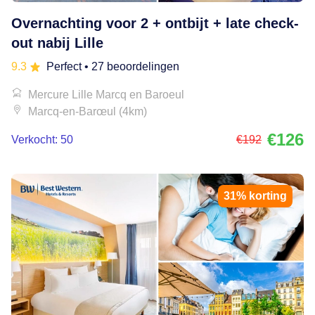
Overnachting voor 2 + ontbijt + late check-
out nabij Lille
9.3
Perfect
• 27 beoordelingen
Mercure Lille Marcq en Baroeul
Marcq-en-Barœul (4km)
€126
Verkocht: 50
€192
31% korting