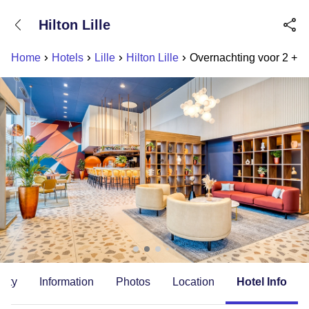
+31882050505
Hilton Lille
Available until 23:00
Home
Hotels
Lille
Hilton Lille
Overnachting voor 2 + ont
lity
Information
Photos
Location
Hotel Info