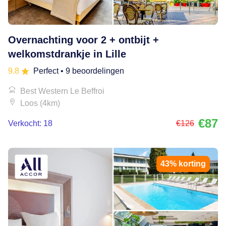
Overnachting voor 2 + ontbijt +
welkomstdrankje in Lille
9.8
Perfect
• 9 beoordelingen
Best Western Le Beffroi
Loos (4km)
€87
Verkocht: 18
€126
43% korting