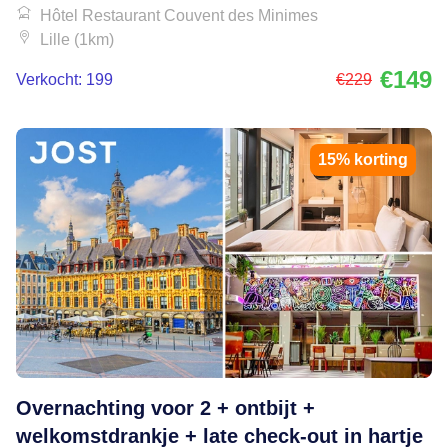
Hôtel Restaurant Couvent des Minimes
Lille (1km)
€149
Verkocht: 199
€229
15% korting
Overnachting voor 2 + ontbijt +
welkomstdrankje + late check-out in hartje