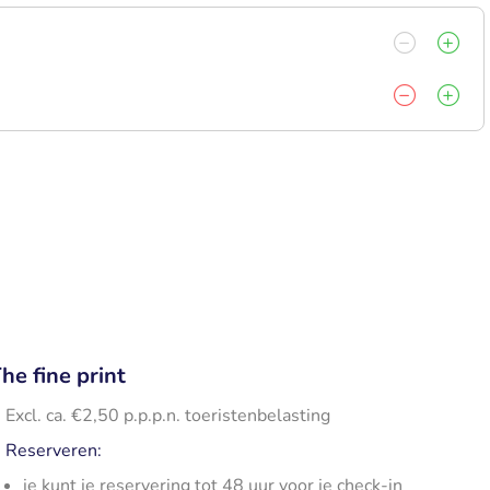
he fine print
Excl. ca. €2,50 p.p.p.n. toeristenbelasting
Reserveren:
je kunt je reservering tot 48 uur voor je check-in