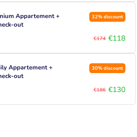
remium Appartement +
32%
discount
heck-out
€118
€174
mily Appartement +
30%
discount
heck-out
€130
€186