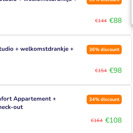
€88
€144
Studio + welkomstdrankje +
36%
discount
€98
€154
omfort Appartement +
34%
discount
heck-out
€108
€164