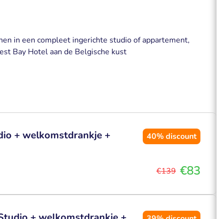
nen in een compleet ingerichte studio of appartement,
West Bay Hotel aan de Belgische kust
dio + welkomstdrankje +
40%
discount
€83
€139
 Studio + welkomstdrankje +
39%
discount