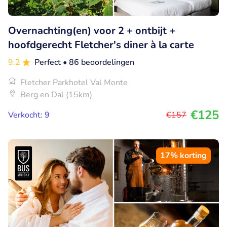
Overnachting(en) voor 2 + ontbijt +
hoofdgerecht Fletcher's diner à la carte
9.2
Perfect
• 86 beoordelingen
Fletcher Parkhotel Val Monte
Berg en Dal (15km)
€125
Verkocht: 9
€157
17% korting