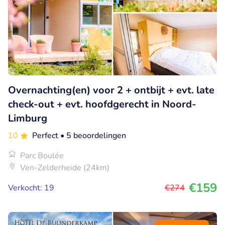
Overnachting(en) voor 2 + ontbijt + evt. late
check-out + evt. hoofdgerecht in Noord-
Limburg
10
Perfect
• 5 beoordelingen
Parc Boulée
Ven-Zelderheide (24km)
€159
Verkocht: 19
€274