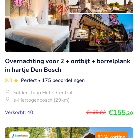
Overnachting voor 2 + ontbijt + borrelplank
in hartje Den Bosch
9.8
Perfect
• 175 beoordelingen
Golden Tulip Hotel Central
's-Hertogenbosch (29km)
€155
Verkocht: 40
€165
,02
,20
51% korting