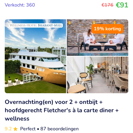
€91
Verkocht: 360
€176
19% korting
Overnachting(en) voor 2 + ontbijt +
hoofdgerecht Fletcher's à la carte diner +
wellness
9.2
Perfect
• 87 beoordelingen