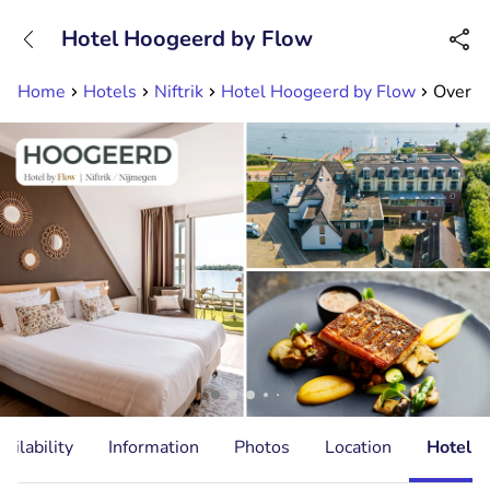
+31882050505
Hotel Hoogeerd by Flow
Available until 23:00
Home
Hotels
Niftrik
Hotel Hoogeerd by Flow
Overnac
ailability
Information
Photos
Location
Hotel I