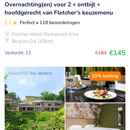
Overnachting(en) voor 2 + ontbijt +
hoofdgerecht van Fletcher's keuzemenu
9.2
Perfect
• 118 beoordelingen
Fletcher Hotel-Restaurant Erica
Berg en Dal (15km)
€145
Verkocht: 11
€183
20% korting