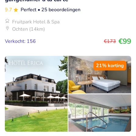
9.7
Perfect
• 25 beoordelingen
Fruitpark Hotel & Spa
Ochten (14km)
€99
Verkocht: 156
€173
21% korting