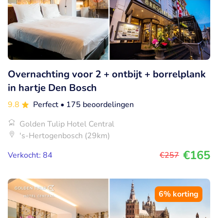
Overnachting voor 2 + ontbijt + borrelplank
in hartje Den Bosch
9.8
Perfect
• 175 beoordelingen
Golden Tulip Hotel Central
's-Hertogenbosch (29km)
€165
Verkocht: 84
€257
6% korting