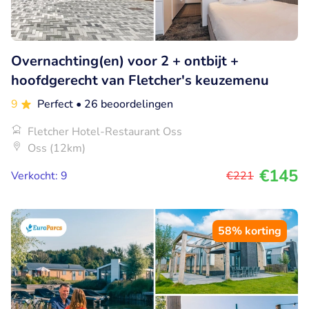
Overnachting(en) voor 2 + ontbijt +
hoofdgerecht van Fletcher's keuzemenu
9
Perfect
• 26 beoordelingen
Fletcher Hotel-Restaurant Oss
Oss (12km)
€145
Verkocht: 9
€221
58% korting