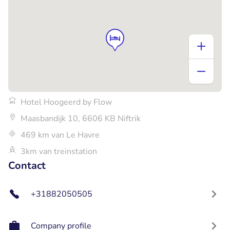
Hotel Hoogeerd by Flow
Maasbandijk 10, 6606 KB Niftrik
469 km van Le Havre
3km van treinstation
Contact
+31882050505
Company profile