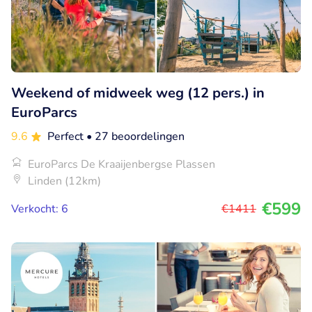
Weekend of midweek weg (12 pers.) in
EuroParcs
9.6
Perfect
• 27 beoordelingen
EuroParcs De Kraaijenbergse Plassen
Linden (12km)
€599
Verkocht: 6
€1411