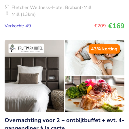
Fletcher Wellness-Hotel Brabant-Mill
Mill (13km)
€169
Verkocht: 49
€209
43% korting
Overnachting voor 2 + ontbijtbuffet + evt. 4-
gangendiner à la carte