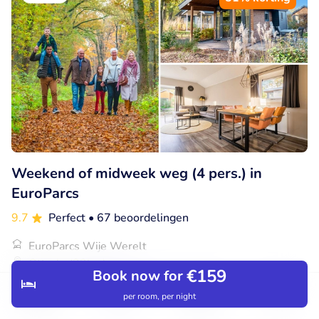
Weekend of midweek weg (4 pers.) in
EuroParcs
9.7
Perfect
• 67 beoordelingen
EuroParcs Wije Werelt
Otterlo (32km)
€159
Book now for
€269
Verkocht: 64
€545
per room, per night
Discover
Search
Bookings
Menu