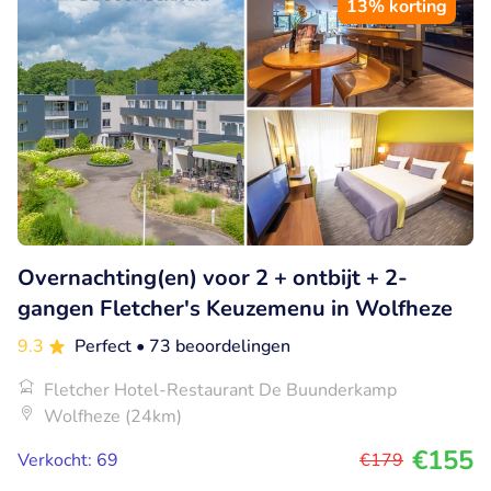
13% korting
Overnachting(en) voor 2 + ontbijt + 2-
gangen Fletcher's Keuzemenu in Wolfheze
9.3
Perfect
• 73 beoordelingen
Fletcher Hotel-Restaurant De Buunderkamp
Wolfheze (24km)
€155
Verkocht: 69
€179