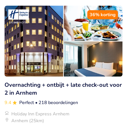
36% korting
Overnachting + ontbijt + late check-out voor
2 in Arnhem
9.4
Perfect
• 218 beoordelingen
Holiday Inn Express Arnhem
Arnhem (25km)