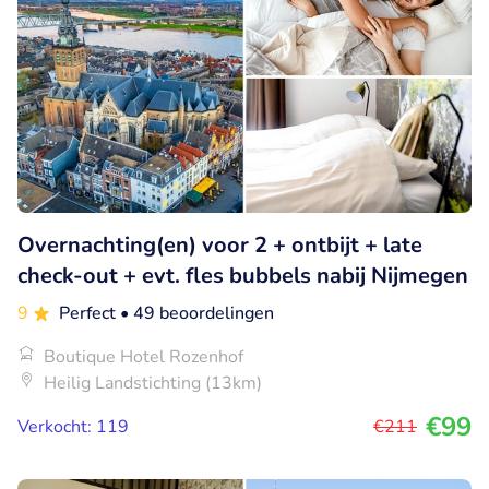
Overnachting(en) voor 2 + ontbijt + late
check-out + evt. fles bubbels nabij Nijmegen
9
Perfect
• 49 beoordelingen
Boutique Hotel Rozenhof
Heilig Landstichting (13km)
€99
Verkocht: 119
€211