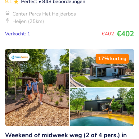
9.1
Perfect
• 848 beoordelingen
Center Parcs Het Heijderbos
Heijen (25km)
€402
Verkocht: 1
€402
17% korting
Weekend of midweek weg (2 of 4 pers.) in