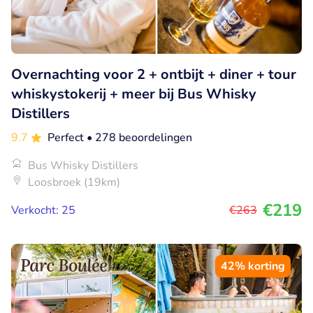
Overnachting voor 2 + ontbijt + diner + tour
whiskystokerij + meer bij Bus Whisky
Distillers
9.7
Perfect
• 278 beoordelingen
Bus Whisky Distillers
Loosbroek (19km)
€219
Verkocht: 25
€263
42% korting