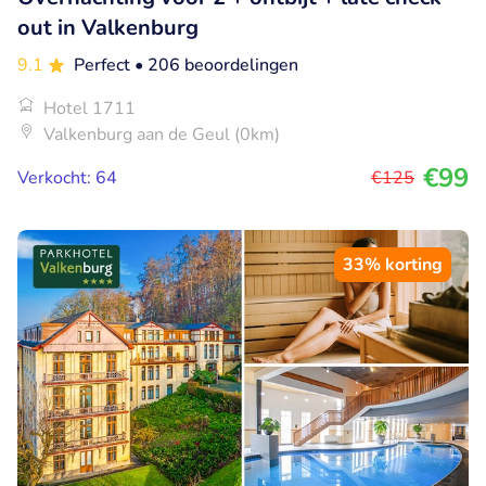
out in Valkenburg
9.1
Perfect
• 206 beoordelingen
Hotel 1711
Valkenburg aan de Geul (0km)
€99
Verkocht: 64
€125
33% korting