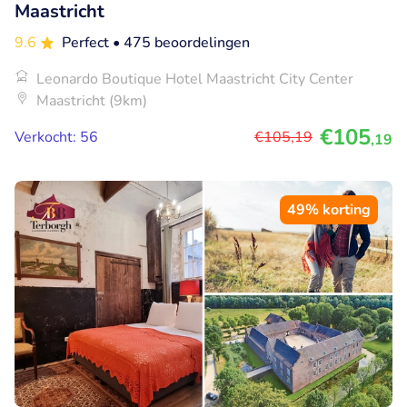
Maastricht
9.6
Perfect
• 475 beoordelingen
Leonardo Boutique Hotel Maastricht City Center
Maastricht (9km)
€105
Verkocht: 56
€105
,19
,19
49% korting