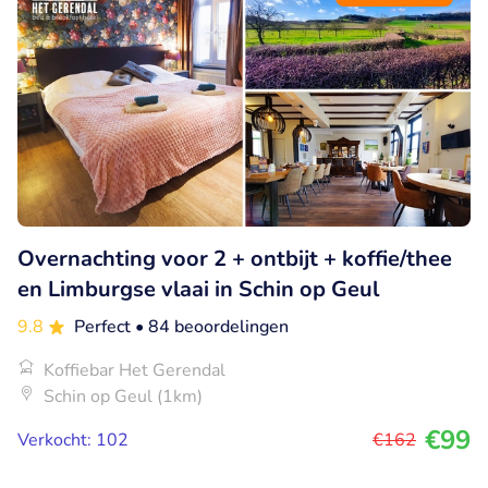
Overnachting voor 2 + ontbijt + koffie/thee
en Limburgse vlaai in Schin op Geul
9.8
Perfect
• 84 beoordelingen
Koffiebar Het Gerendal
Schin op Geul (1km)
€99
Verkocht: 102
€162