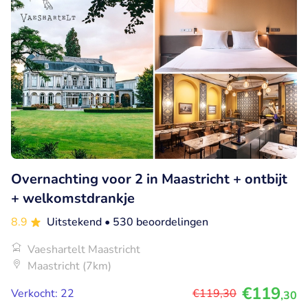
Overnachting voor 2 in Maastricht + ontbijt
+ welkomstdrankje
8.9
Uitstekend
• 530 beoordelingen
Vaeshartelt Maastricht
Maastricht (7km)
€119
Verkocht: 22
€119
,30
,30