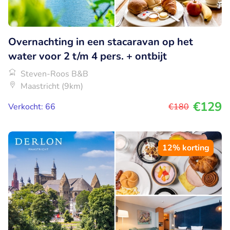
Overnachting in een stacaravan op het
water voor 2 t/m 4 pers. + ontbijt
Steven-Roos B&B
Maastricht (9km)
€129
Verkocht: 66
€180
12% korting