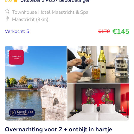
8.6
Uitstekend
• 857 beoordelingen
Townhouse Hotel Maastricht & Spa
Maastricht (9km)
€145
Verkocht: 5
€179
Overnachting voor 2 + ontbijt in hartje