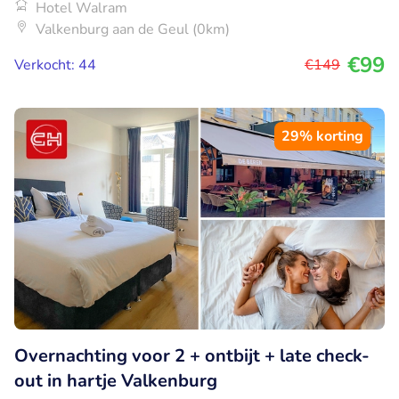
Hotel Walram
Valkenburg aan de Geul (0km)
€99
Verkocht: 44
€149
29% korting
Overnachting voor 2 + ontbijt + late check-
out in hartje Valkenburg