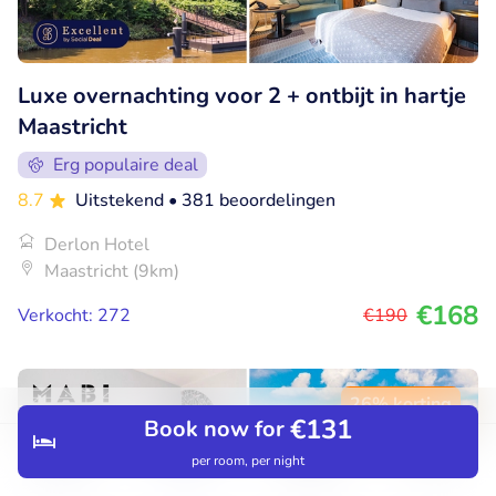
Luxe overnachting voor 2 + ontbijt in hartje
Maastricht
Erg populaire deal
8.7
Uitstekend
• 381 beoordelingen
Derlon Hotel
Maastricht (9km)
€168
Verkocht: 272
€190
26% korting
€131
Book now for
per room, per night
Discover
Search
Bookings
Menu