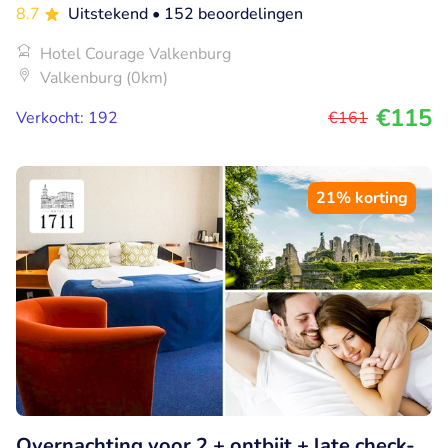
8.7
Uitstekend
• 152 beoordelingen
Hotel Courage Valkenburg
Valkenburg (0km)
€115
Verkocht: 192
€161
21% korting
Overnachting voor 2 + ontbijt + late check-