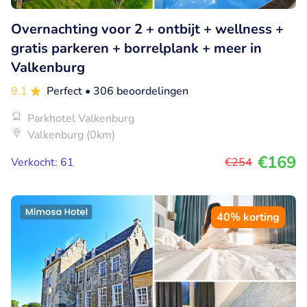
Overnachting voor 2 + ontbijt + wellness +
gratis parkeren + borrelplank + meer in
Valkenburg
9.1
Perfect
• 306 beoordelingen
Parkhotel Valkenburg
Valkenburg (0km)
€169
Verkocht: 61
€254
40% korting