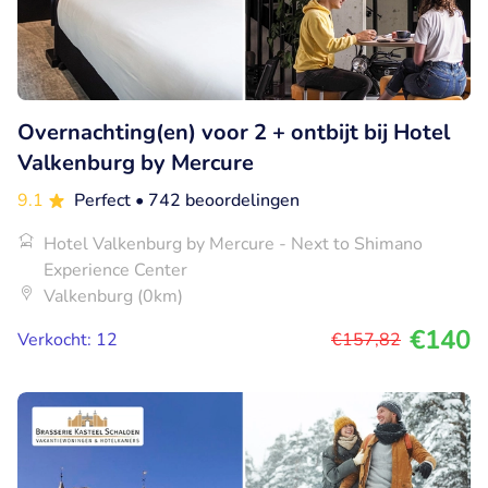
Overnachting(en) voor 2 + ontbijt bij Hotel
Valkenburg by Mercure
9.1
Perfect
• 742 beoordelingen
Hotel Valkenburg by Mercure - Next to Shimano
Experience Center
Valkenburg (0km)
€140
Verkocht: 12
€157
,82