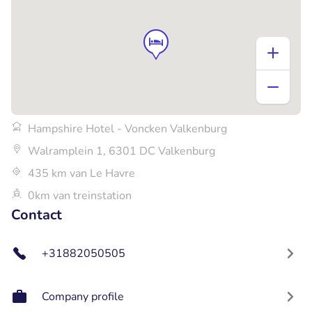
Hampshire Hotel - Voncken Valkenburg
Walramplein 1, 6301 DC Valkenburg
435 km van Le Havre
0km van treinstation
Contact
+31882050505
Company profile