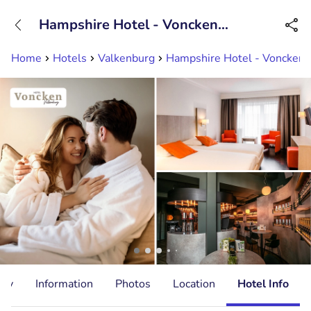
+31882050505
Hampshire Hotel - Voncken
Available until 23:00
Valkenburg
Home
Hotels
Valkenburg
Hampshire Hotel - Voncken 
ity
Information
Photos
Location
Hotel Info