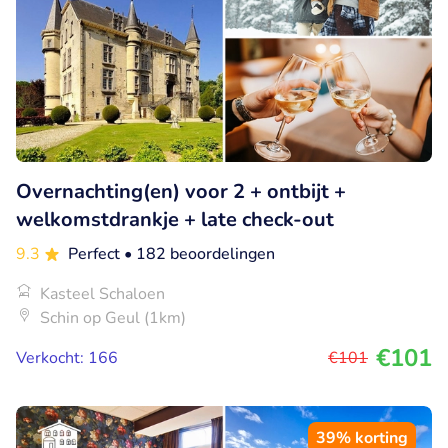
Overnachting(en) voor 2 + ontbijt +
welkomstdrankje + late check-out
9.3
Perfect
• 182 beoordelingen
Kasteel Schaloen
Schin op Geul (1km)
€101
Verkocht: 166
€101
39% korting