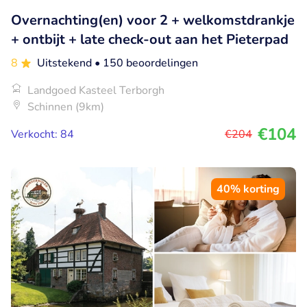
Overnachting(en) voor 2 + welkomstdrankje
+ ontbijt + late check-out aan het Pieterpad
8
Uitstekend
• 150 beoordelingen
Landgoed Kasteel Terborgh
Schinnen (9km)
€104
Verkocht: 84
€204
40% korting