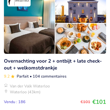
Overnachting voor 2 + ontbijt + late check-
out + welkomstdrankje
9.2
Parfait
• 104 commentaires
Van der Valk Waterloo
Waterloo (43km)
€101
Vendu : 186
€101