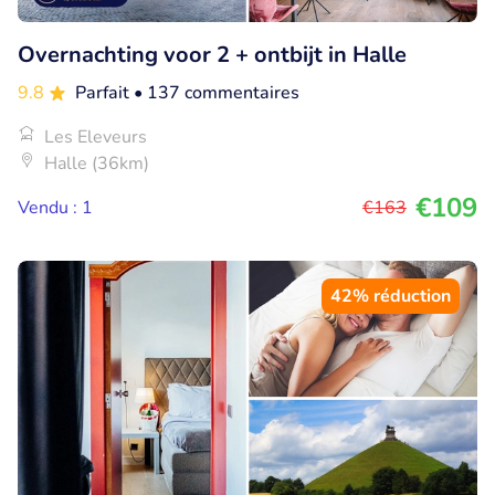
Overnachting voor 2 + ontbijt in Halle
9.8
Parfait
• 137 commentaires
Les Eleveurs
Halle (36km)
€109
Vendu : 1
€163
42% réduction