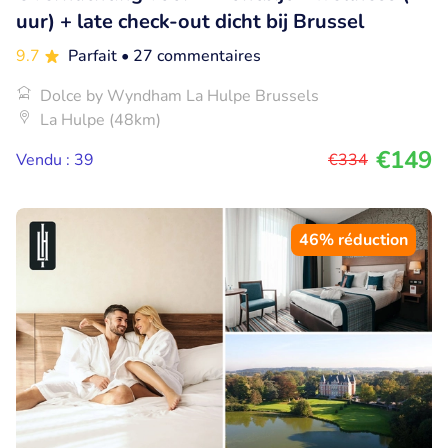
uur) + late check-out dicht bij Brussel
9.7
Parfait
• 27 commentaires
Dolce by Wyndham La Hulpe Brussels
La Hulpe (48km)
€149
Vendu : 39
€334
46% réduction