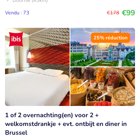
Doornik (45km)
€99
Vendu : 73
€178
25% réduction
1 of 2 overnachting(en) voor 2 +
welkomstdrankje + evt. ontbijt en diner in
Brussel