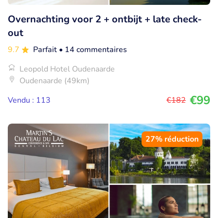
Overnachting voor 2 + ontbijt + late check-
out
9.7
Parfait
• 14 commentaires
Leopold Hotel Oudenaarde
Oudenaarde (49km)
€99
Vendu : 113
€182
27% réduction