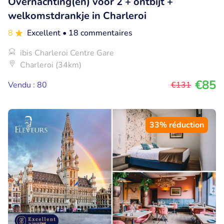
Overnachting(en) voor 2 + ontbijt +
welkomstdrankje in Charleroi
8
Excellent
• 18 commentaires
ibis Charleroi Centre Gare
Charleroi (34km)
€85
Vendu : 80
€131
33% réduction