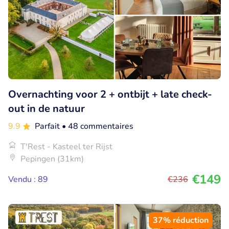
Overnachting voor 2 + ontbijt + late check-
out in de natuur
9.9
Parfait
• 48 commentaires
T'Rest - Kasteel ter Rijst
Pepingen (31km)
€149
Vendu : 89
€236
37% réduction