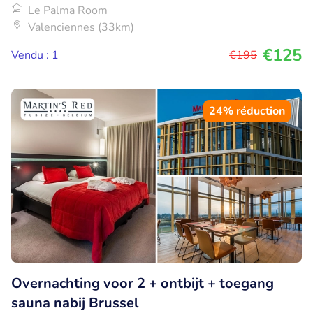
Le Palma Room
Valenciennes (33km)
€125
Vendu : 1
€195
24% réduction
Overnachting voor 2 + ontbijt + toegang
sauna nabij Brussel