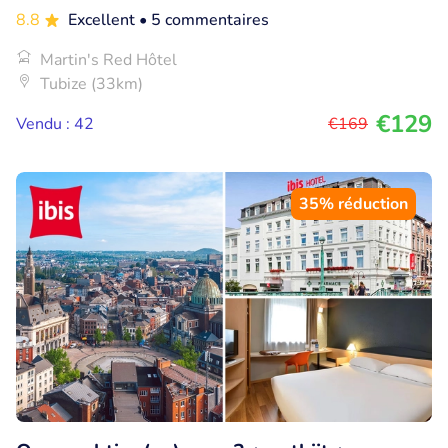
8.8
Excellent
• 5 commentaires
Martin's Red Hôtel
Tubize (33km)
€129
Vendu : 42
€169
35% réduction