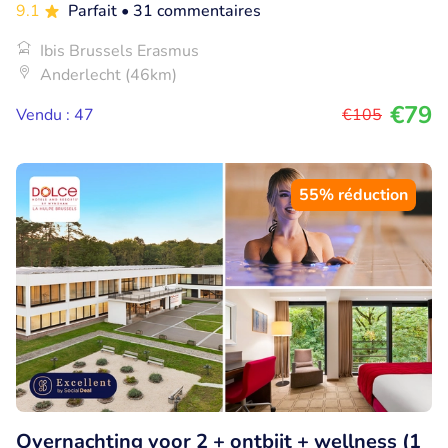
9.1
Parfait
• 31 commentaires
Ibis Brussels Erasmus
Anderlecht (46km)
€79
Vendu : 47
€105
55% réduction
Overnachting voor 2 + ontbijt + wellness (1