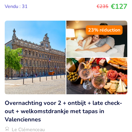
€127
Vendu : 31
€235
23% réduction
Overnachting voor 2 + ontbijt + late check-
out + welkomstdrankje met tapas in
Valenciennes
Le Clémenceau