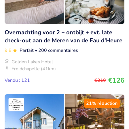
Overnachting voor 2 + ontbijt + evt. late
check-out aan de Meren van de Eau d'Heure
9.8
Parfait
• 200 commentaires
Golden Lakes Hotel
Froidchapelle (41km)
€126
Vendu : 121
€210
21% réduction