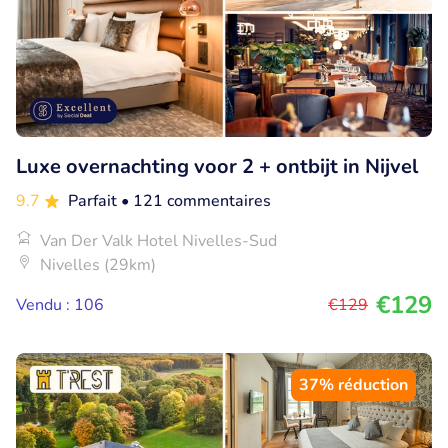
Luxe overnachting voor 2 + ontbijt in Nijvel
9.7
Parfait
• 121 commentaires
Van Der Valk Hotel Nivelles-Sud
Nivelles (29km)
€129
Vendu : 106
€129
37% réduction