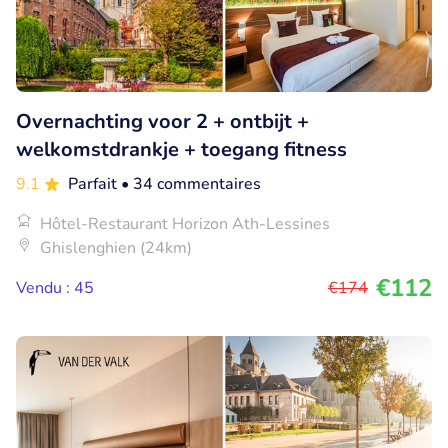
Overnachting voor 2 + ontbijt +
welkomstdrankje + toegang fitness
9.1
Parfait
• 34 commentaires
Hôtel-Restaurant Horizon Ath-Lessines
Ghislenghien (24km)
€112
Vendu : 45
€174