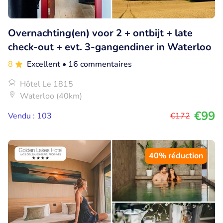
Overnachting(en) voor 2 + ontbijt + late
check-out + evt. 3-gangendiner in Waterloo
8
Excellent
• 16 commentaires
Hôtel Le 1815
Waterloo (40km)
€99
Vendu : 103
€172
40% réduction