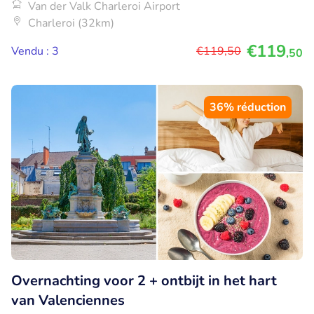
Van der Valk Charleroi Airport
Charleroi (32km)
€119
Vendu : 3
€119
,50
,50
36% réduction
Overnachting voor 2 + ontbijt in het hart
van Valenciennes