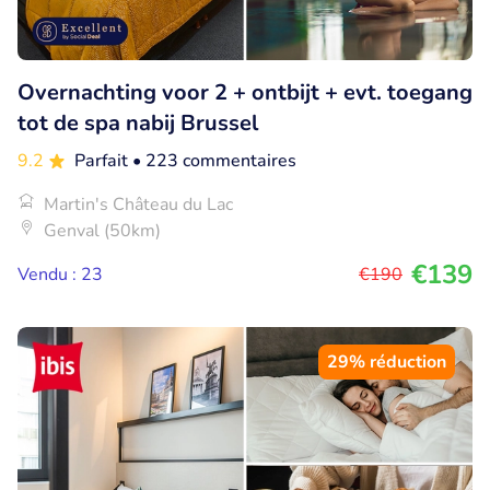
Overnachting voor 2 + ontbijt + evt. toegang
tot de spa nabij Brussel
9.2
Parfait
• 223 commentaires
Martin's Château du Lac
Genval (50km)
€139
Vendu : 23
€190
29% réduction