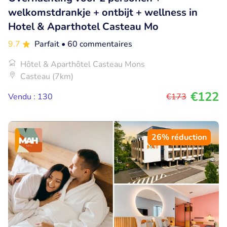
welkomstdrankje + ontbijt + wellness in
Hotel & Aparthotel Casteau Mo
9.7
Parfait
• 60 commentaires
Hôtel & Aparthôtel Casteau Mons
Casteau (7km)
€122
Vendu : 130
€173
26% réduction