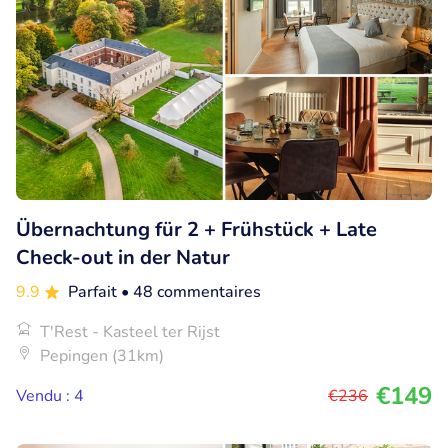
Übernachtung für 2 + Frühstück + Late
Check-out in der Natur
9.9
Parfait
• 48 commentaires
T'Rest - Kasteel ter Rijst
Pepingen (31km)
€149
Vendu : 4
€236