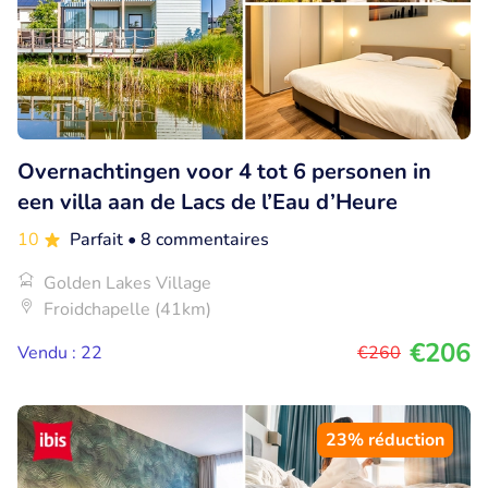
Overnachtingen voor 4 tot 6 personen in
een villa aan de Lacs de l’Eau d’Heure
10
Parfait
• 8 commentaires
Golden Lakes Village
Froidchapelle (41km)
€206
Vendu : 22
€260
23% réduction