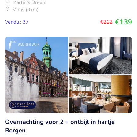
Martin's Dream
Mons (0km)
€139
Vendu : 37
€212
Overnachting voor 2 + ontbijt in hartje
Bergen