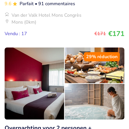
9.6
Parfait
• 91 commentaires
Van der Valk Hotel Mons Congrès
Mons (0km)
€171
Vendu : 17
€171
29% réduction
Overnachting voor 2 personen +