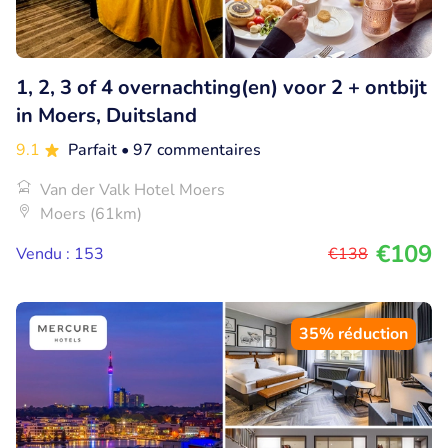
1, 2, 3 of 4 overnachting(en) voor 2 + ontbijt
in Moers, Duitsland
9.1
Parfait
• 97 commentaires
Van der Valk Hotel Moers
Moers (61km)
€109
Vendu : 153
€138
35% réduction