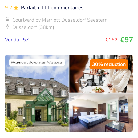
9.2
Parfait
• 111 commentaires
Courtyard by Marriott Düsseldorf Seestern
Düsseldorf (38km)
€97
Vendu : 57
€162
30% réduction