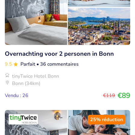
Overnachting voor 2 personen in Bonn
9.5
Parfait
• 36 commentaires
tinyTwice Hotel Bonn
Bonn (34km)
€89
Vendu : 26
€119
25% réduction