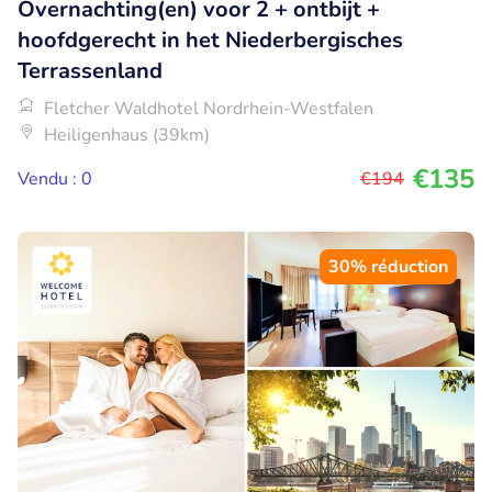
Overnachting(en) voor 2 + ontbijt +
hoofdgerecht in het Niederbergisches
Terrassenland
Fletcher Waldhotel Nordrhein-Westfalen
Heiligenhaus (39km)
€135
Vendu : 0
€194
30% réduction