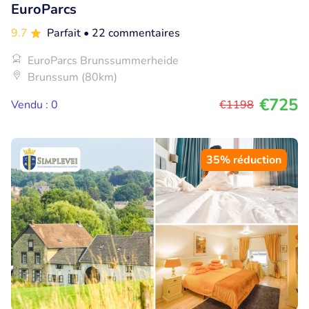
EuroParcs
9.7
Parfait
• 22 commentaires
EuroParcs Brunssummerheide
Brunssum (80km)
€725
Vendu : 0
€1198
35% réduction