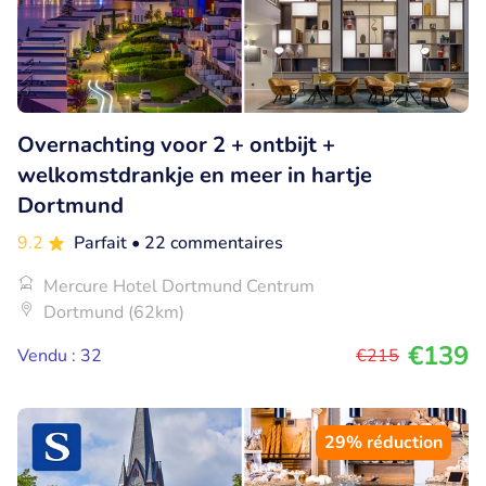
Overnachting voor 2 + ontbijt +
welkomstdrankje en meer in hartje
Dortmund
9.2
Parfait
• 22 commentaires
Mercure Hotel Dortmund Centrum
Dortmund (62km)
€139
Vendu : 32
€215
29% réduction