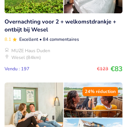
Overnachting voor 2 + welkomstdrankje +
ontbijt bij Wesel
8.1
Excellent
• 84 commentaires
MUZE Haus Duden
Wesel (84km)
€83
Vendu : 197
€123
24% réduction