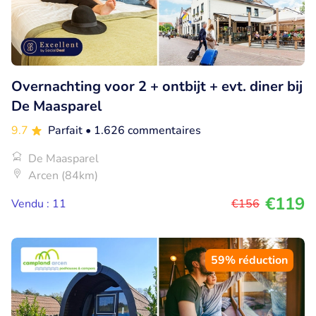
Overnachting voor 2 + ontbijt + evt. diner bij
De Maasparel
9.7
Parfait
• 1.626 commentaires
De Maasparel
Arcen (84km)
€119
Vendu : 11
€156
59% réduction