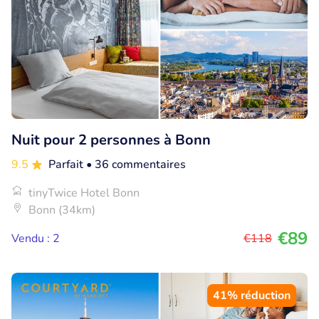
Nuit pour 2 personnes à Bonn
9.5
Parfait
• 36 commentaires
tinyTwice Hotel Bonn
Bonn (34km)
€89
Vendu : 2
€118
41% réduction