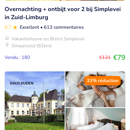
Overnachting + ontbijt voor 2 bij Simplevei
in Zuid-Limburg
8.7
Excellent
• 613 commentaires
Vakantiehoeve en Bistro Simplevei
Simpelveld (82km)
€79
Vendu : 180
€121
33% réduction