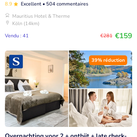
8.9
Excellent
• 504 commentaires
Mauritius Hotel & Therme
Köln (14km)
€159
Vendu : 41
€281
39% réduction
Overnachting voor 2 + ontbijt + late check-