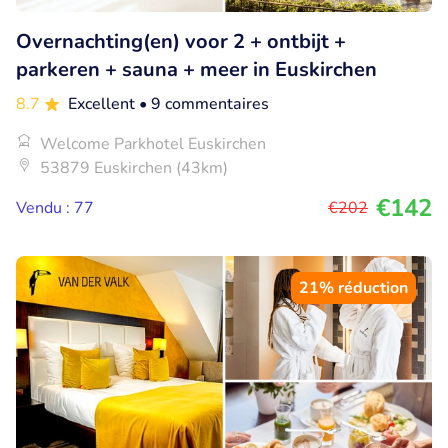
Overnachting(en) voor 2 + ontbijt +
parkeren + sauna + meer in Euskirchen
8.7
Excellent
• 9 commentaires
Welcome Parkhotel Euskirchen
53879 Euskirchen (43km)
€142
Vendu : 77
€202
21% réduction