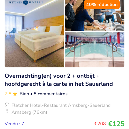
40% réduction
Overnachting(en) voor 2 + ontbijt +
hoofdgerecht à la carte in het Sauerland
7.8
Bien
• 8 commentaires
Fletcher Hotel-Restaurant Arnsberg-Sauerland
Arnsberg (76km)
€125
Vendu : 7
€208