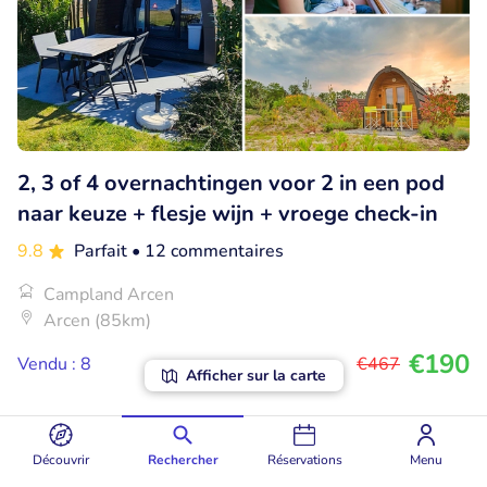
2, 3 of 4 overnachtingen voor 2 in een pod
naar keuze + flesje wijn + vroege check-in
9.8
Parfait
• 12 commentaires
Campland Arcen
Arcen (85km)
€190
Vendu : 8
€467
Afficher sur la carte
25% réduction
Découvrir
Rechercher
Réservations
Menu