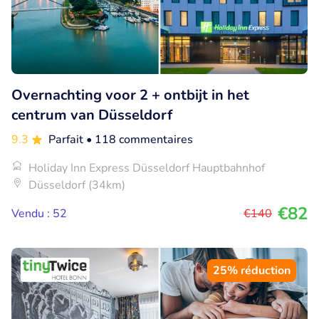
Overnachting voor 2 + ontbijt in het
centrum van Düsseldorf
9.3
Parfait
• 118 commentaires
Holiday Inn Express Düsseldorf Hauptbahnhof
Düsseldorf (34km)
€82
Vendu : 52
€140
25% réduction