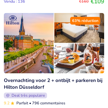
€109
Vendu : 136
€160
63% réduction
Overnachting voor 2 + ontbijt + parkeren bij
Hilton Düsseldorf
Deal très populaire
9.2
Parfait
• 796 commentaires