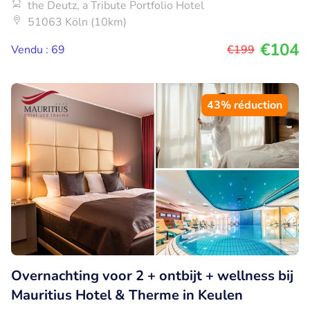
the Deutz, a Tribute Portfolio Hotel
51063 Köln (10km)
€104
Vendu : 69
€199
43% réduction
Overnachting voor 2 + ontbijt + wellness bij
Mauritius Hotel & Therme in Keulen