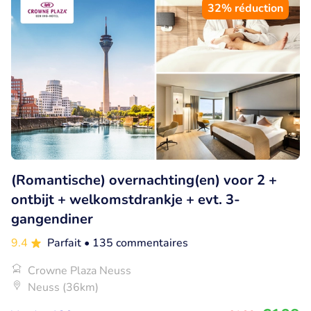
32% réduction
(Romantische) overnachting(en) voor 2 +
ontbijt + welkomstdrankje + evt. 3-
gangendiner
9.4
Parfait
• 135 commentaires
Crowne Plaza Neuss
Neuss (36km)