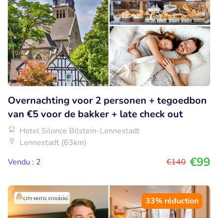
Overnachting voor 2 personen + tegoedbon
van €5 voor de bakker + late check out
Hotel Silonce Bilstein-Lennestadt
Lennestadt (63km)
€99
Vendu : 2
€140
33% réduction