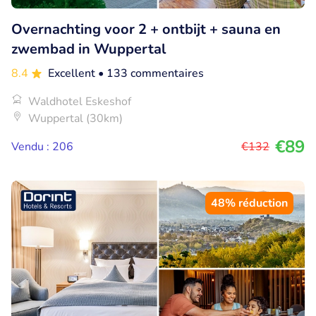
Overnachting voor 2 + ontbijt + sauna en
zwembad in Wuppertal
8.4
Excellent
• 133 commentaires
Waldhotel Eskeshof
Wuppertal (30km)
€89
Vendu : 206
€132
48% réduction