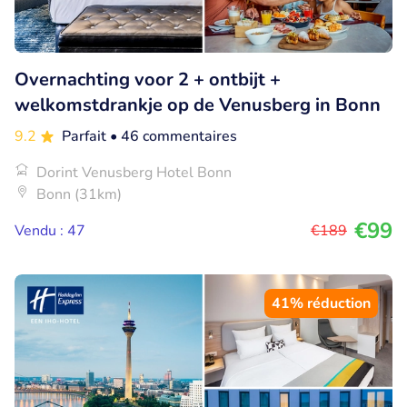
Overnachting voor 2 + ontbijt +
welkomstdrankje op de Venusberg in Bonn
9.2
Parfait
• 46 commentaires
Dorint Venusberg Hotel Bonn
Bonn (31km)
€99
Vendu : 47
€189
41% réduction