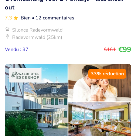
out
7.3
Bien
• 12 commentaires
Silonce Radevormwald
Radevormwald (25km)
€99
Vendu : 37
€161
33% réduction