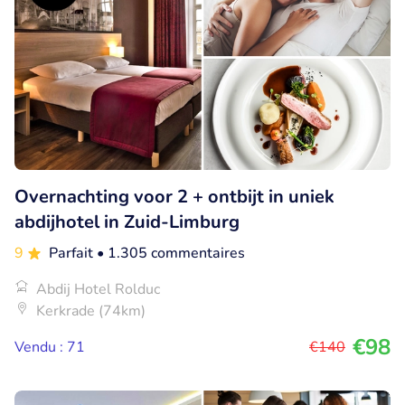
Overnachting voor 2 + ontbijt in uniek
abdijhotel in Zuid-Limburg
9
Parfait
• 1.305 commentaires
Abdij Hotel Rolduc
Kerkrade (74km)
€98
Vendu : 71
€140