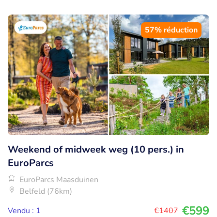
57% réduction
Weekend of midweek weg (10 pers.) in
EuroParcs
EuroParcs Maasduinen
Belfeld (76km)
€599
Vendu : 1
€1407