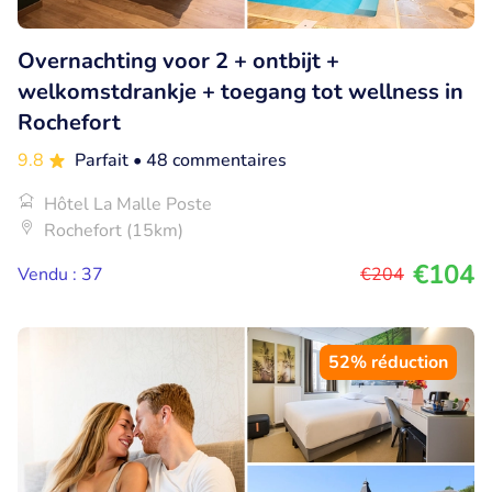
Overnachting voor 2 + ontbijt +
welkomstdrankje + toegang tot wellness in
Rochefort
9.8
Parfait
• 48 commentaires
Hôtel La Malle Poste
Rochefort (15km)
€104
Vendu : 37
€204
52% réduction