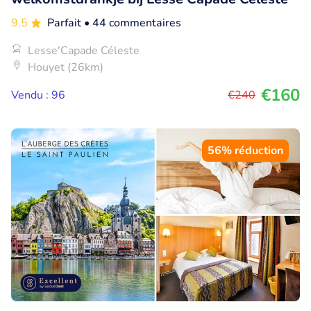
9.5
Parfait
• 44 commentaires
Lesse'Capade Céleste
Houyet (26km)
€160
Vendu : 96
€240
56% réduction