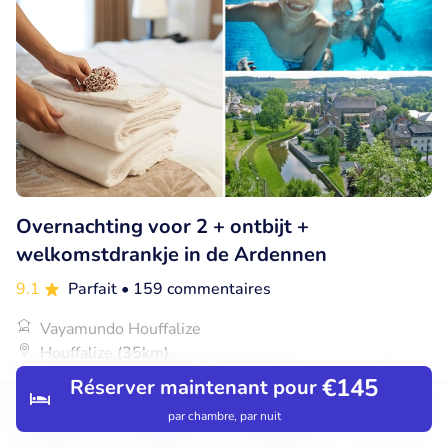
Overnachting voor 2 + ontbijt +
welkomstdrankje in de Ardennen
9.1
Parfait
• 159 commentaires
Vayamundo Houffalize
Houffalize (35km)
€145
Réserver maintenant pour
€119
Vendu : 283
€214
par chambre, par nuit
Découvrir
Rechercher
Réservations
Menu