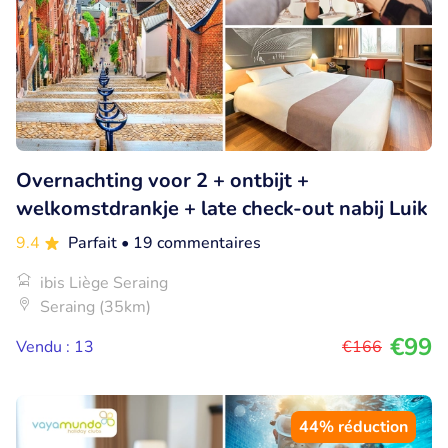
Overnachting voor 2 + ontbijt +
welkomstdrankje + late check-out nabij Luik
9.4
Parfait
• 19 commentaires
ibis Liège Seraing
Seraing (35km)
€99
Vendu : 13
€166
44% réduction