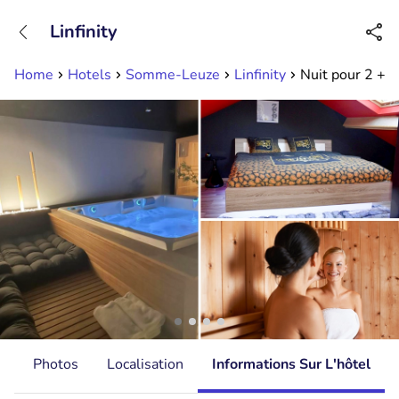
+31882050505
Linfinity
Disponible jusqu'à 23:00 heures
Home
Hotels
Somme-Leuze
Linfinity
Nuit pour 2 + b
s
Photos
Localisation
Informations Sur L'hôtel