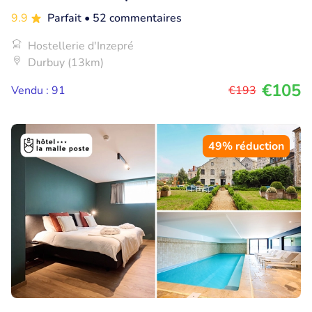
9.9
Parfait
• 52 commentaires
Hostellerie d'Inzepré
Durbuy (13km)
€105
Vendu : 91
€193
49% réduction