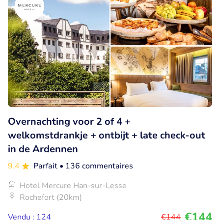
Overnachting voor 2 of 4 +
welkomstdrankje + ontbijt + late check-out
in de Ardennen
9.4
Parfait
• 136 commentaires
Hotel Mercure Han-sur-Lesse
Rochefort (20km)
€144
Vendu : 124
€144