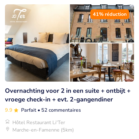
41% réduction
Overnachting voor 2 in een suite + ontbijt +
vroege check-in + evt. 2-gangendiner
9.9
Parfait
• 52 commentaires
Hôtel Restaurant Li'Ter
Marche-en-Famenne (5km)