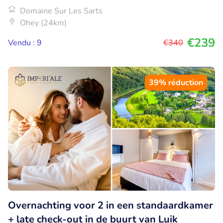
Domaine Sur Les Sarts
Ohey (24km)
€239
Vendu : 9
€340
39% réduction
Overnachting voor 2 in een standaardkamer
+ late check-out in de buurt van Luik