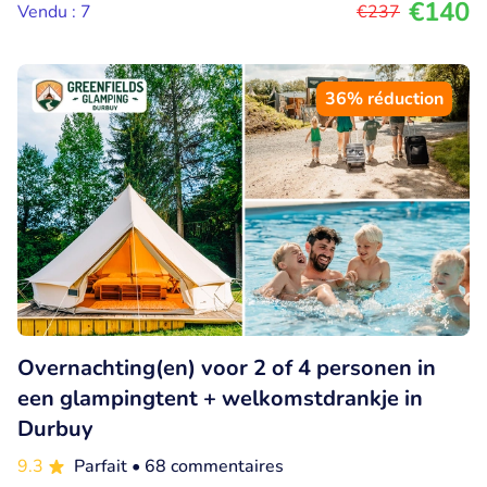
€140
Vendu : 7
€237
36% réduction
Overnachting(en) voor 2 of 4 personen in
een glampingtent + welkomstdrankje in
Durbuy
9.3
Parfait
• 68 commentaires