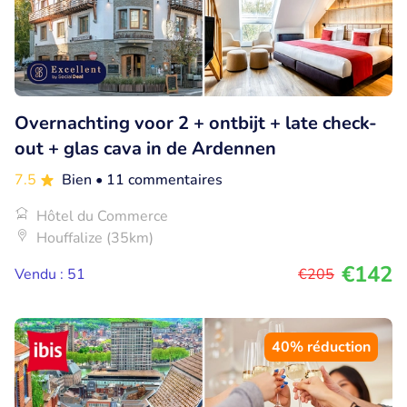
Overnachting voor 2 + ontbijt + late check-
out + glas cava in de Ardennen
7.5
Bien
• 11 commentaires
Hôtel du Commerce
Houffalize (35km)
€142
Vendu : 51
€205
40% réduction