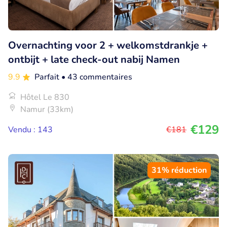
Overnachting voor 2 + welkomstdrankje +
ontbijt + late check-out nabij Namen
9.9
Parfait
• 43 commentaires
Hôtel Le 830
Namur (33km)
€129
Vendu : 143
€181
31% réduction