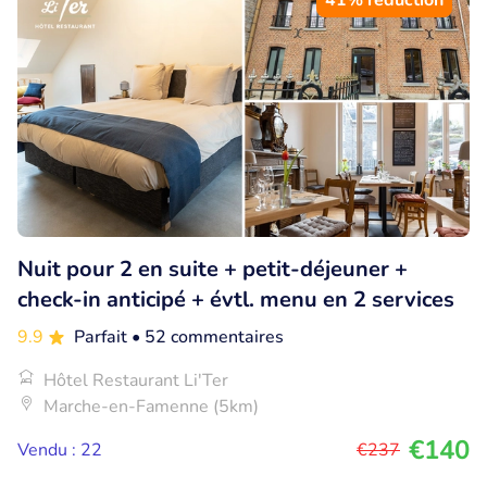
41% réduction
Nuit pour 2 en suite + petit-déjeuner +
check-in anticipé + évtl. menu en 2 services
9.9
Parfait
• 52 commentaires
Hôtel Restaurant Li'Ter
Marche-en-Famenne (5km)
€140
Vendu : 22
€237