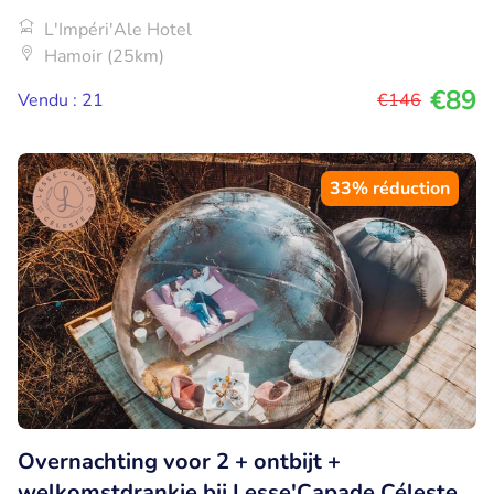
L'Impéri'Ale Hotel
Hamoir (25km)
€89
Vendu : 21
€146
33% réduction
Overnachting voor 2 + ontbijt +
welkomstdrankje bij Lesse'Capade Céleste