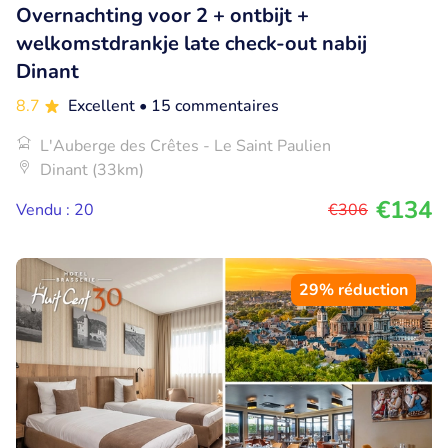
Overnachting voor 2 + ontbijt +
welkomstdrankje late check-out nabij
Dinant
8.7
Excellent
• 15 commentaires
L'Auberge des Crêtes - Le Saint Paulien
Dinant (33km)
€134
Vendu : 20
€306
29% réduction