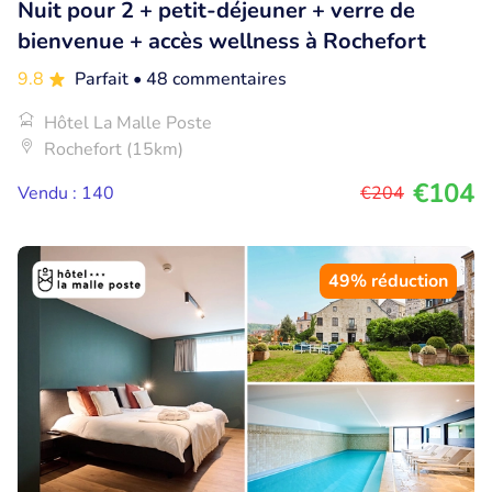
Nuit pour 2 + petit-déjeuner + verre de
bienvenue + accès wellness à Rochefort
9.8
Parfait
• 48 commentaires
Hôtel La Malle Poste
Rochefort (15km)
€104
Vendu : 140
€204
49% réduction