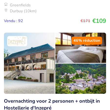
Greenfields
Durbuy (10km)
€109
Vendu : 92
€171
46% réduction
Overnachting voor 2 personen + ontbijt in
Hostellerie d'Inzepré