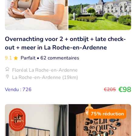
Overnachting voor 2 + ontbijt + late check-
out + meer in La Roche-en-Ardenne
9.1
Parfait
• 62 commentaires
Floréal La Roche-en-Ardenne
La Roche-en-Ardenne (19km)
€98
Vendu : 726
€205
75% réduction