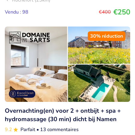
Rochefort (23km)
€250
Vendu : 98
€400
30% réduction
Overnachting(en) voor 2 + ontbijt + spa +
hydromassage (30 min) dicht bij Namen
9.2
Parfait
• 13 commentaires