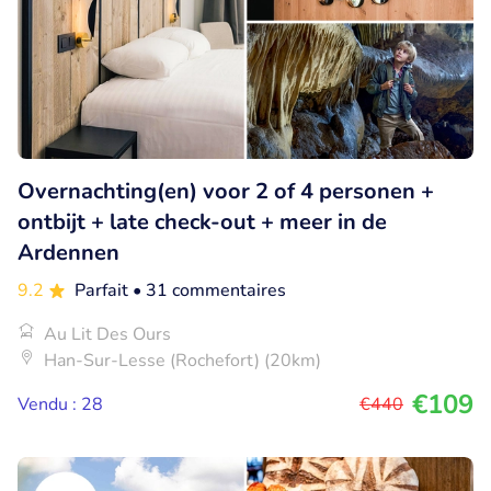
Overnachting(en) voor 2 of 4 personen +
ontbijt + late check-out + meer in de
Ardennen
9.2
Parfait
• 31 commentaires
Au Lit Des Ours
Han-Sur-Lesse (Rochefort) (20km)
€109
Vendu : 28
€440