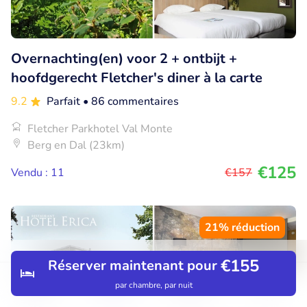
Overnachting(en) voor 2 + ontbijt +
hoofdgerecht Fletcher's diner à la carte
9.2
Parfait
• 86 commentaires
Fletcher Parkhotel Val Monte
Berg en Dal (23km)
€125
Vendu : 11
€157
21% réduction
€155
Réserver maintenant pour
par chambre, par nuit
Découvrir
Rechercher
Réservations
Menu