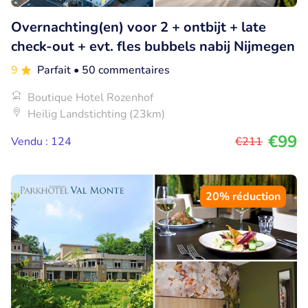
Overnachting(en) voor 2 + ontbijt + late
check-out + evt. fles bubbels nabij Nijmegen
9
Parfait
• 50 commentaires
Boutique Hotel Rozenhof
Heilig Landstichting (23km)
€99
Vendu : 124
€211
20% réduction