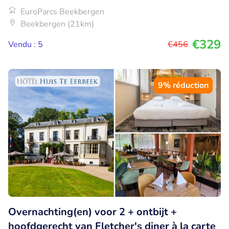
EuroParcs Beekbergen
Beekbergen (21km)
€329
Vendu : 5
€456
9% réduction
Overnachting(en) voor 2 + ontbijt +
hoofdgerecht van Fletcher's diner à la carte