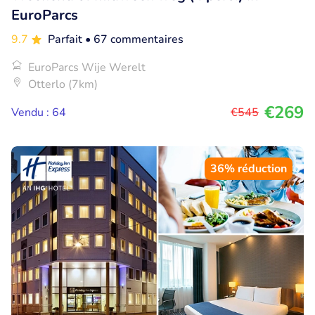
EuroParcs
9.7
Parfait
• 67 commentaires
EuroParcs Wije Werelt
Otterlo (7km)
€269
Vendu : 64
€545
36% réduction