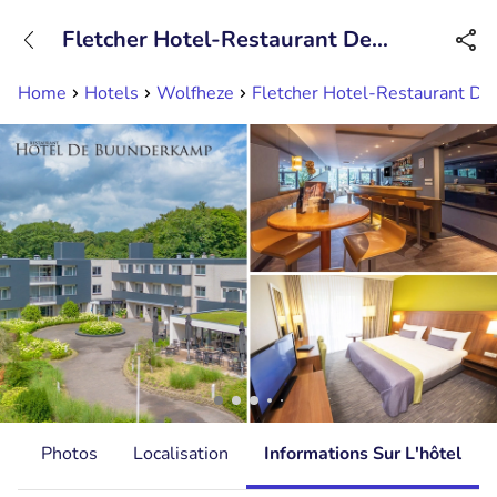
+31882050505
Fletcher Hotel-Restaurant De
Disponible jusqu'à 23:00 heures
Buunderkamp
Home
Hotels
Wolfheze
Fletcher Hotel-Restaurant D
s
Photos
Localisation
Informations Sur L'hôtel