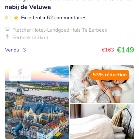
nabij de Veluwe
8.1
Excellent
• 62 commentaires
Fletcher Hotel-Landgoed Huis Te Eerbeek
Eerbeek (23km)
€149
Vendu : 3
€163
53% réduction