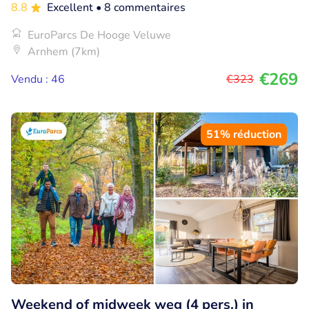
8.8
Excellent
• 8 commentaires
EuroParcs De Hooge Veluwe
Arnhem (7km)
€269
Vendu : 46
€323
51% réduction
Weekend of midweek weg (4 pers.) in