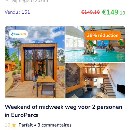
Nijmegen (20km)
€149
Vendu : 161
€149
,10
,10
28% réduction
Weekend of midweek weg voor 2 personen
in EuroParcs
10
Parfait
• 3 commentaires