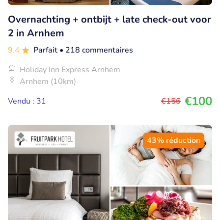
Overnachting + ontbijt + late check-out voor
2 in Arnhem
9.4
Parfait
• 218 commentaires
Holiday Inn Express Arnhem
Arnhem (10km)
€100
Vendu : 31
€156
43% réduction