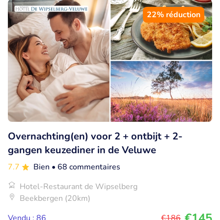
22% réduction
Overnachting(en) voor 2 + ontbijt + 2-
gangen keuzediner in de Veluwe
7.7
Bien
• 68 commentaires
Hotel-Restaurant de Wipselberg
Beekbergen (20km)
€145
Vendu : 86
€186