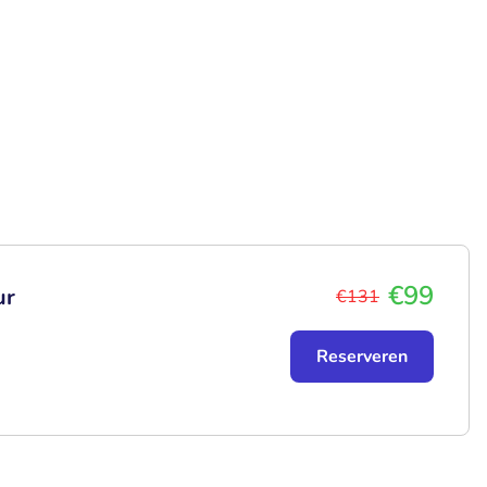
€99
ur
€131
Reserveren