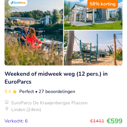
58% korting
Weekend of midweek weg (12 pers.) in
EuroParcs
9.6
Perfect
• 27 beoordelingen
EuroParcs De Kraaijenbergse Plassen
Linden (24km)
€599
Verkocht: 6
€1411