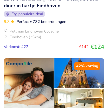
diner in hartje Eindhoven
Erg populaire deal
9.8
Perfect
• 782 beoordelingen
Pullman Eindhoven Cocagne
Eindhoven (25km)
€124
Verkocht: 422
€142
42% korting