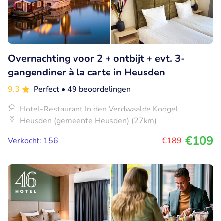
Overnachting voor 2 + ontbijt + evt. 3-
gangendiner à la carte in Heusden
9.3
Perfect
• 49 beoordelingen
Hotel-Restaurant In den Verdwaalde Koogel
Heusden (gemeente Heusden) (27km)
€109
Verkocht: 156
€189