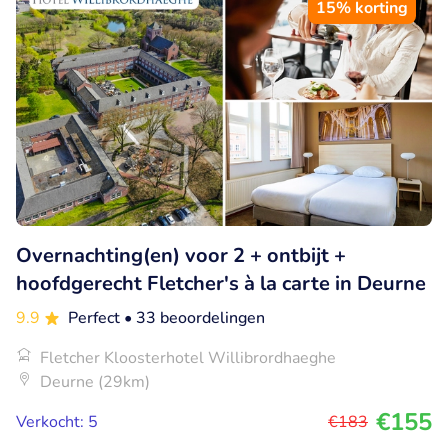
15% korting
Overnachting(en) voor 2 + ontbijt +
hoofdgerecht Fletcher's à la carte in Deurne
9.9
Perfect
• 33 beoordelingen
Fletcher Kloosterhotel Willibrordhaeghe
Deurne (29km)
€155
Verkocht: 5
€183