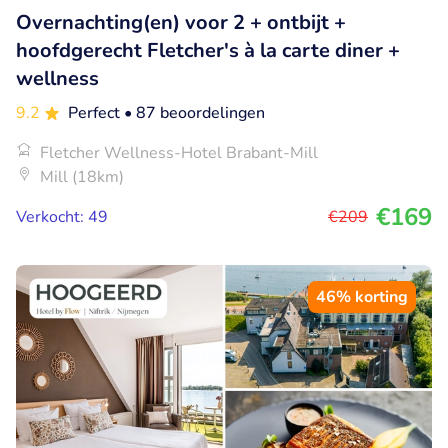
Overnachting(en) voor 2 + ontbijt +
hoofdgerecht Fletcher's à la carte diner +
wellness
9.2
Perfect
• 87 beoordelingen
Fletcher Wellness-Hotel Brabant-Mill
Mill (18km)
€169
Verkocht: 49
€209
46% korting