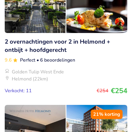
2 overnachtingen voor 2 in Helmond +
ontbijt + hoofdgerecht
9.6
Perfect
• 6 beoordelingen
Golden Tulip West Ende
Helmond (22km)
€254
Verkocht: 11
€254
21% korting