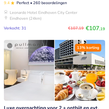
9.4
Perfect
• 260 beoordelingen
Leonardo Hotel Eindhoven City Center
Eindhoven (24km)
€107
Verkocht: 31
€107
,19
,19
13% korting
Luxe overnachting voor 2 + ontbijt en evt.