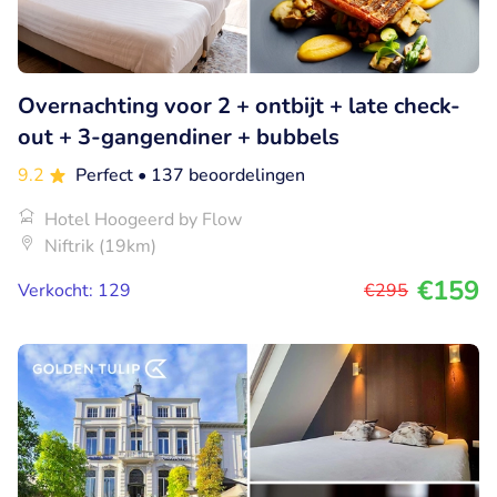
Overnachting voor 2 + ontbijt + late check-
out + 3-gangendiner + bubbels
9.2
Perfect
• 137 beoordelingen
Hotel Hoogeerd by Flow
Niftrik (19km)
€159
Verkocht: 129
€295