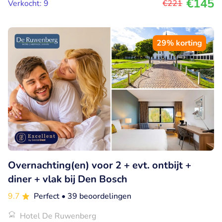
€145
Verkocht: 9
€221
29% korting
Overnachting(en) voor 2 + evt. ontbijt +
diner + vlak bij Den Bosch
9.7
Perfect
• 39 beoordelingen
Hotel De Ruwenberg