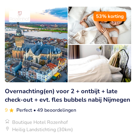
53% korting
Overnachting(en) voor 2 + ontbijt + late
check-out + evt. fles bubbels nabij Nijmegen
9
Perfect
• 49 beoordelingen
Boutique Hotel Rozenhof
Heilig Landstichting (30km)