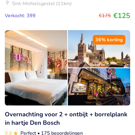
Sint-Michielsgestel (11km)
€125
Verkocht: 399
€175
36% korting
Overnachting voor 2 + ontbijt + borrelplank
in hartje Den Bosch
9.8
Perfect
• 175 beoordelingen