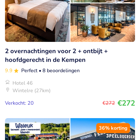
2 overnachtingen voor 2 + ontbijt +
hoofdgerecht in de Kempen
9.9
Perfect
• 8 beoordelingen
Hotel 46
Wintelre (27km)
€272
Verkocht: 20
€272
36% korting