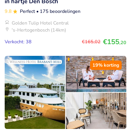
in hartje Den Bosch
9.8
Perfect
• 175 beoordelingen
Golden Tulip Hotel Central
's-Hertogenbosch (14km)
€155
Verkocht: 38
€165
,02
,20
19% korting