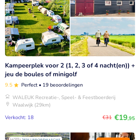
Kampeerplek voor 2 (1, 2, 3 of 4 nacht(en)) +
jeu de boules of minigolf
9.5
Perfect
• 19 beoordelingen
WALEUK Recreatie-, Speel- & Feestboerderij
Waalwijk (29km)
€19
Verkocht: 18
€31
,95