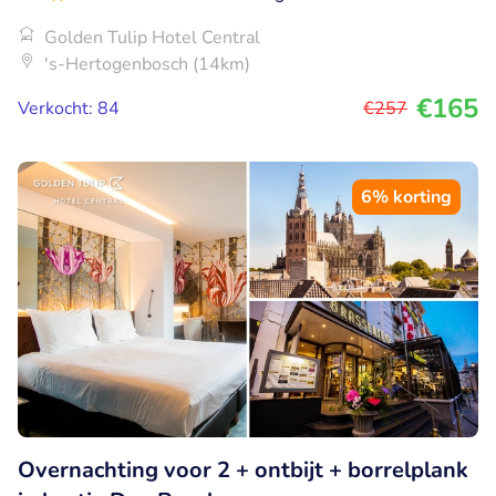
Golden Tulip Hotel Central
's-Hertogenbosch (14km)
€165
Verkocht: 84
€257
6% korting
Overnachting voor 2 + ontbijt + borrelplank