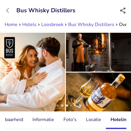
+31882050505
Bus Whisky Distillers
Bereikbaar tot 23:00 uur
Home
Hotels
Loosbroek
Bus Whisky Distillers
Overn
hikbaarheid
Informatie
Foto's
Locatie
Hotelinfo