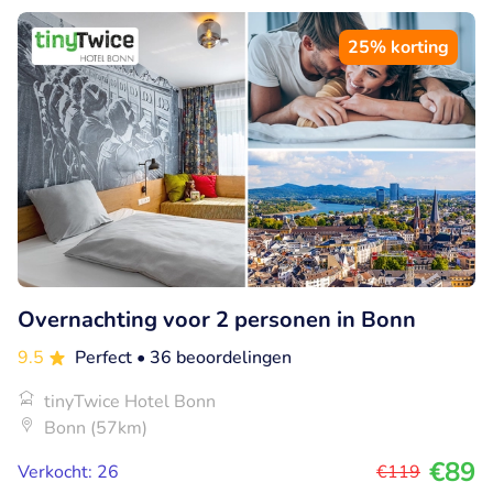
25% korting
Overnachting voor 2 personen in Bonn
9.5
Perfect
• 36 beoordelingen
tinyTwice Hotel Bonn
Bonn (57km)
€89
Verkocht: 26
€119