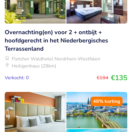
Overnachting(en) voor 2 + ontbijt +
hoofdgerecht in het Niederbergisches
Terrassenland
Fletcher Waldhotel Nordrhein-Westfalen
Heiligenhaus (28km)
€135
Verkocht: 0
€194
48% korting