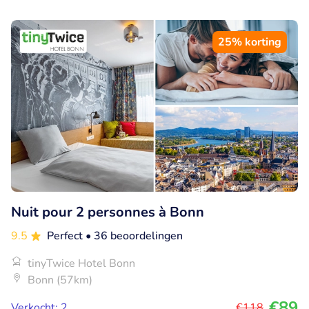
25% korting
Nuit pour 2 personnes à Bonn
9.5
Perfect
• 36 beoordelingen
tinyTwice Hotel Bonn
Bonn (57km)
€89
Verkocht: 2
€118