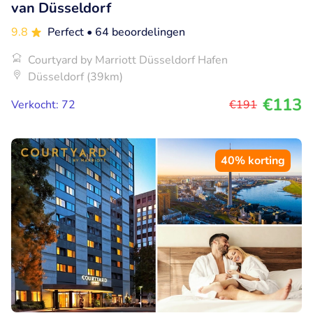
van Düsseldorf
9.8
Perfect
• 64 beoordelingen
Courtyard by Marriott Düsseldorf Hafen
Düsseldorf (39km)
€113
Verkocht: 72
€191
40% korting