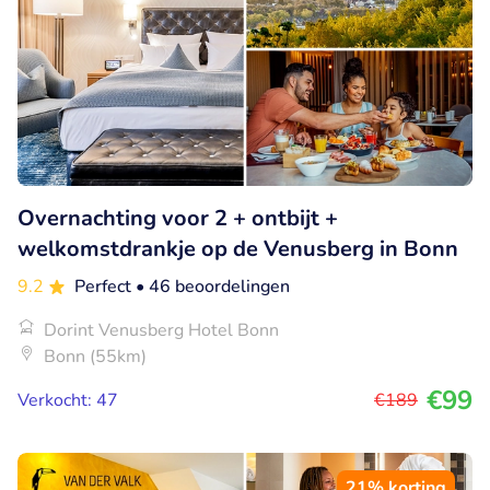
Overnachting voor 2 + ontbijt +
welkomstdrankje op de Venusberg in Bonn
9.2
Perfect
• 46 beoordelingen
Dorint Venusberg Hotel Bonn
Bonn (55km)
€99
Verkocht: 47
€189
21% korting