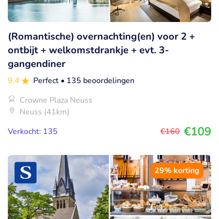
(Romantische) overnachting(en) voor 2 +
ontbijt + welkomstdrankje + evt. 3-
gangendiner
9.4
Perfect
• 135 beoordelingen
Crowne Plaza Neuss
Neuss (41km)
€109
Verkocht: 135
€160
29% korting