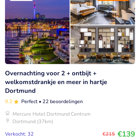
Overnachting voor 2 + ontbijt +
welkomstdrankje en meer in hartje
Dortmund
9.2
Perfect
• 22 beoordelingen
Mercure Hotel Dortmund Centrum
Dortmund (37km)
€139
Verkocht: 32
€215