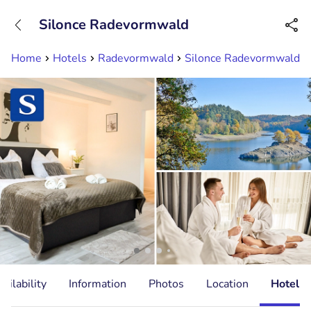
+31882050505
Silonce Radevormwald
Available until 23:00
Home
Hotels
Radevormwald
Silonce Radevormwald
ailability
Information
Photos
Location
Hotel I