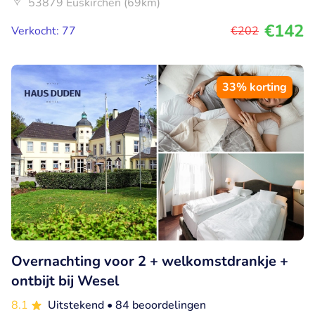
53879 Euskirchen (69km)
€142
Verkocht: 77
€202
33% korting
Overnachting voor 2 + welkomstdrankje +
ontbijt bij Wesel
8.1
Uitstekend
• 84 beoordelingen