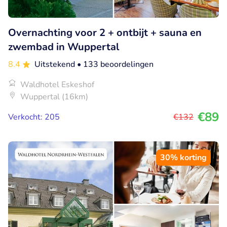
Overnachting voor 2 + ontbijt + sauna en
zwembad in Wuppertal
8.4
Uitstekend
• 133 beoordelingen
Waldhotel Eskeshof
Wuppertal (16km)
€89
Verkocht: 205
€132
30% korting