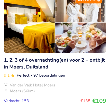
1, 2, 3 of 4 overnachting(en) voor 2 + ontbijt
in Moers, Duitsland
9.1
Perfect
• 97 beoordelingen
Van der Valk Hotel Moers
Moers (56km)
€109
Verkocht: 153
€138