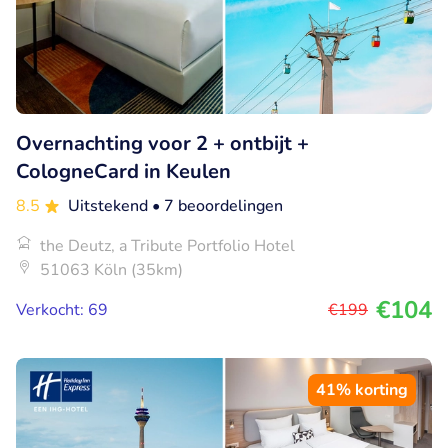
Overnachting voor 2 + ontbijt +
CologneCard in Keulen
8.5
Uitstekend
• 7 beoordelingen
the Deutz, a Tribute Portfolio Hotel
51063 Köln (35km)
€104
Verkocht: 69
€199
41% korting