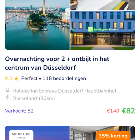
Overnachting voor 2 + ontbijt in het
centrum van Düsseldorf
9.3
Perfect
• 118 beoordelingen
Holiday Inn Express Düsseldorf Hauptbahnhof
Düsseldorf (36km)
€82
Verkocht: 52
€140
35% korting