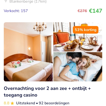
Blankenberge (17km)
€147
Verkocht: 157
€276
53% korting
Overnachting voor 2 aan zee + ontbijt +
toegang casino
8.8
Uitstekend
• 92 beoordelingen