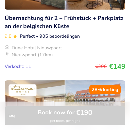
Übernachtung für 2 + Frühstück + Parkplatz
an der belgischen Küste
9.8
Perfect
• 905 beoordelingen
Dune Hotel Nieuwpoort
Nieuwpoort (17km)
€149
Verkocht: 11
€206
28% korting
€190
Book now for
per room, per night
Discover
Search
Bookings
Menu