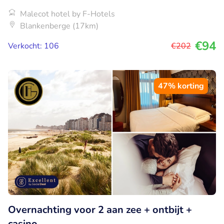
Malecot hotel by F-Hotels
Blankenberge (17km)
€94
Verkocht: 106
€202
47% korting
Overnachting voor 2 aan zee + ontbijt +
casino