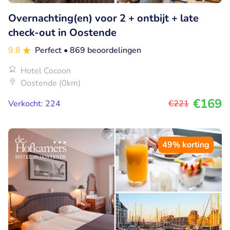
Overnachting(en) voor 2 + ontbijt + late
check-out in Oostende
9.8
Perfect
• 869 beoordelingen
Hotel Cocoon
Oostende (0km)
€169
Verkocht: 224
€221
49% korting