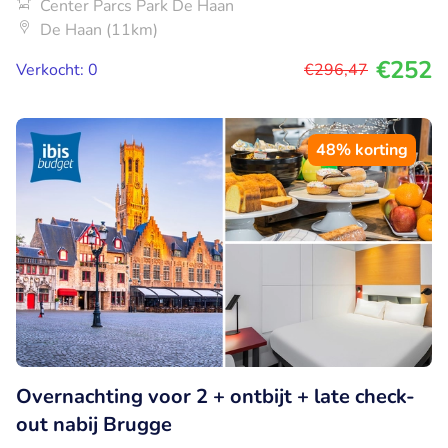
Center Parcs Park De Haan
De Haan (11km)
€252
Verkocht: 0
€296
,47
48% korting
Overnachting voor 2 + ontbijt + late check-
out nabij Brugge