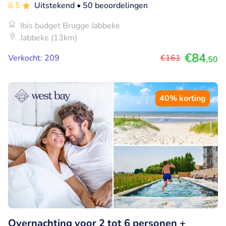
8.5
Uitstekend
• 50 beoordelingen
Ibis budget Brugge Jabbeke
Jabbeke (13km)
€84
Verkocht: 209
€161
,50
40% korting
Overnachting voor 2 tot 6 personen +