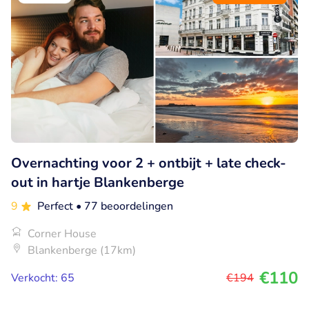
Overnachting voor 2 + ontbijt + late check-
out in hartje Blankenberge
9
Perfect
• 77 beoordelingen
Corner House
Blankenberge (17km)
€110
Verkocht: 65
€194