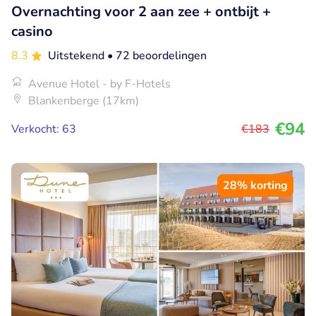
Overnachting voor 2 aan zee + ontbijt +
casino
8.3
Uitstekend
• 72 beoordelingen
Avenue Hotel - by F-Hotels
Blankenberge (17km)
€94
Verkocht: 63
€183
28% korting