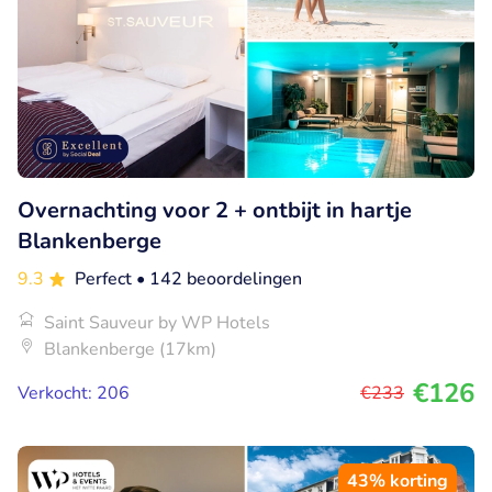
Overnachting voor 2 + ontbijt in hartje
Blankenberge
9.3
Perfect
• 142 beoordelingen
Saint Sauveur by WP Hotels
Blankenberge (17km)
€126
Verkocht: 206
€233
43% korting