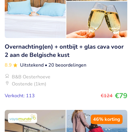
Overnachting(en) + ontbijt + glas cava voor
2 aan de Belgische kust
8.9
Uitstekend
• 20 beoordelingen
B&B Oesterhoeve
Oostende (1km)
€79
Verkocht: 113
€124
46% korting