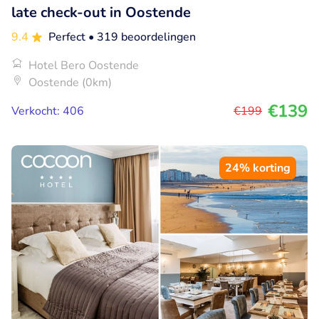
late check-out in Oostende
9.4
Perfect
• 319 beoordelingen
Hotel Bero Oostende
Oostende (0km)
€139
Verkocht: 406
€199
24% korting