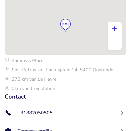
Sammy's Place
Sint-Petrus-en-Paulusplein 14, 8400 Oostende
278 km van Le Havre
0km van treinstation
Contact
+31882050505
Company profile