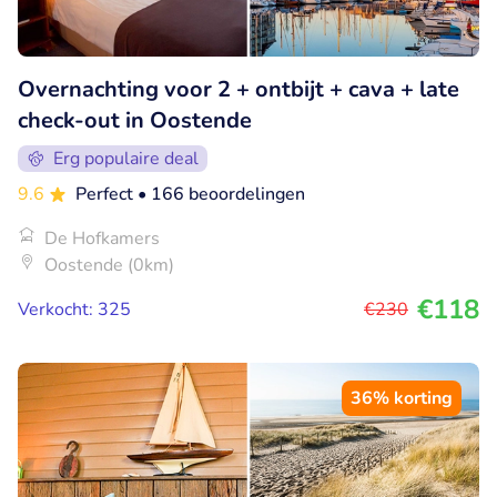
Overnachting voor 2 + ontbijt + cava + late
check-out in Oostende
Erg populaire deal
9.6
Perfect
• 166 beoordelingen
De Hofkamers
Oostende (0km)
€118
Verkocht: 325
€230
36% korting