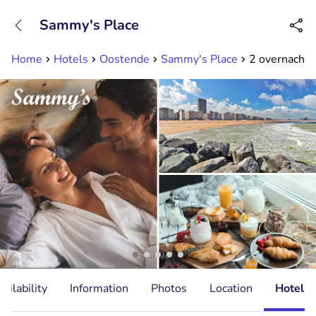
+31882050505
Sammy's Place
Available until 23:00
Home
Hotels
Oostende
Sammy's Place
2 overnachtin
ailability
Information
Photos
Location
Hotel I