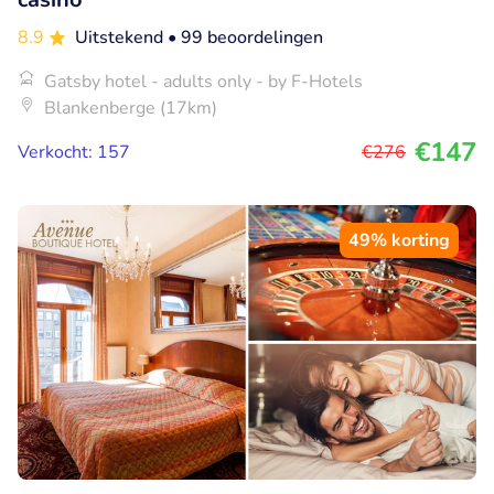
8.9
Uitstekend
• 99 beoordelingen
Gatsby hotel - adults only - by F-Hotels
Blankenberge (17km)
€147
Verkocht: 157
€276
49% korting