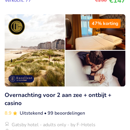
€147
Verkocht: 77
€250
47% korting
Overnachting voor 2 aan zee + ontbijt +
casino
8.9
Uitstekend
• 99 beoordelingen
Gatsby hotel - adults only - by F-Hotels