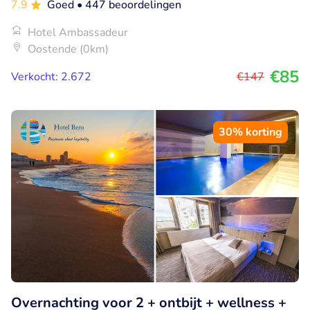
7.9
Goed
• 447 beoordelingen
Hotel Ambassadeur
Oostende (0km)
€85
Verkocht: 2.672
€147
30% korting
Overnachting voor 2 + ontbijt + wellness +