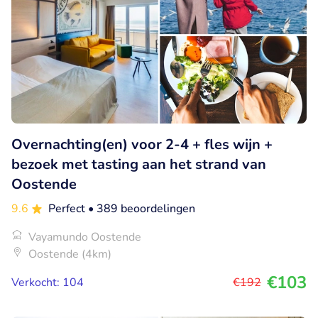
Overnachting(en) voor 2-4 + fles wijn +
bezoek met tasting aan het strand van
Oostende
9.6
Perfect
• 389 beoordelingen
Vayamundo Oostende
Oostende (4km)
€103
Verkocht: 104
€192