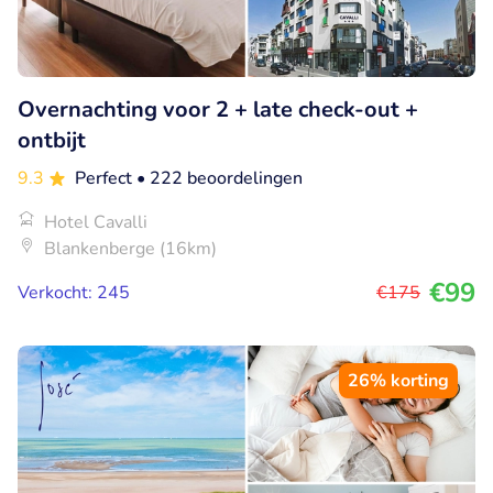
Overnachting voor 2 + late check-out +
ontbijt
9.3
Perfect
• 222 beoordelingen
Hotel Cavalli
Blankenberge (16km)
€99
Verkocht: 245
€175
26% korting