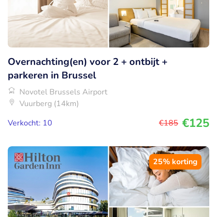
Overnachting(en) voor 2 + ontbijt +
parkeren in Brussel
Novotel Brussels Airport
Vuurberg (14km)
€125
Verkocht: 10
€185
25% korting