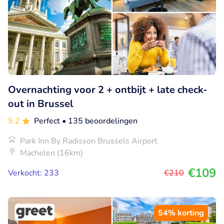
Overnachting voor 2 + ontbijt + late check-
out in Brussel
9.2
Perfect
• 135 beoordelingen
Park Inn By Radisson Brussels Airport
Machelen (16km)
€109
Verkocht: 233
€210
54% korting