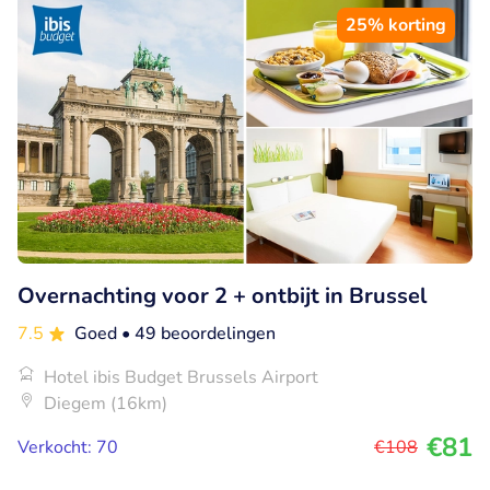
25% korting
Overnachting voor 2 + ontbijt in Brussel
7.5
Goed
• 49 beoordelingen
Hotel ibis Budget Brussels Airport
Diegem (16km)
€81
Verkocht: 70
€108