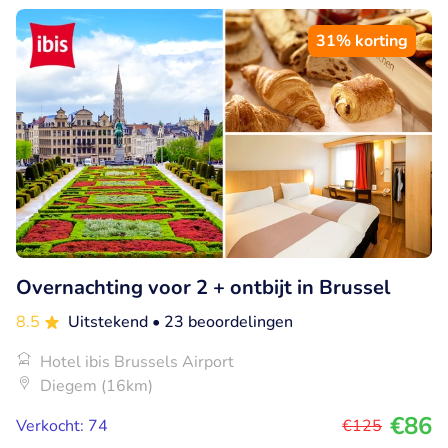
31% korting
Overnachting voor 2 + ontbijt in Brussel
8.5
Uitstekend
• 23 beoordelingen
Hotel ibis Brussels Airport
Diegem (16km)
€86
Verkocht: 74
€125