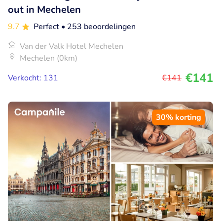
out in Mechelen
9.7
Perfect
• 253 beoordelingen
Van der Valk Hotel Mechelen
Mechelen (0km)
€141
Verkocht: 131
€141
30% korting