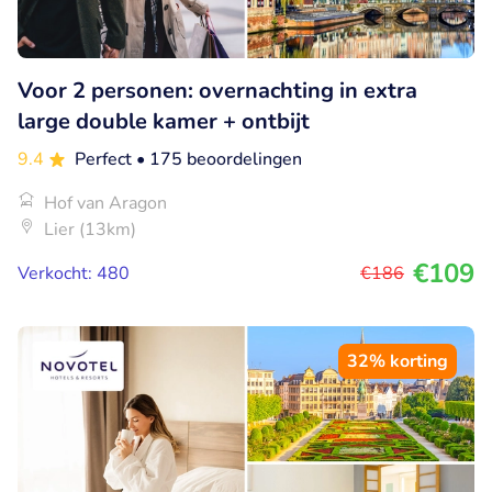
Voor 2 personen: overnachting in extra
large double kamer + ontbijt
9.4
Perfect
• 175 beoordelingen
Hof van Aragon
Lier (13km)
€109
Verkocht: 480
€186
32% korting