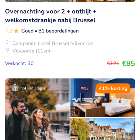
Overnachting voor 2 + ontbijt +
welkomstdrankje nabij Brussel
7.2
Goed
• 81 beoordelingen
Campanile Hotel Brussel-Vilvoorde
Vilvoorde (11km)
€85
Verkocht: 30
€121
41% korting