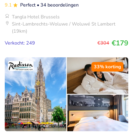
9.1
Perfect
• 34 beoordelingen
Tangla Hotel Brussels
Sint-Lambrechts-Woluwe / Woluwé St Lambert
(19km)
€179
Verkocht: 249
€304
33% korting