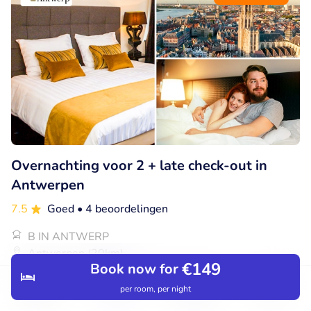
Overnachting voor 2 + late check-out in
Antwerpen
7.5
Goed
• 4 beoordelingen
B IN ANTWERP
Antwerpen (20km)
€149
Book now for
€113
Verkocht: 40
€162
per room, per night
Discover
Search
Bookings
Menu