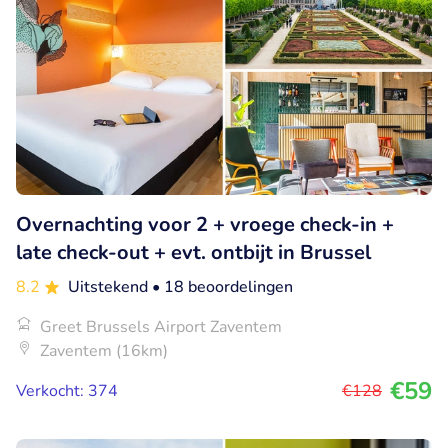
Overnachting voor 2 + vroege check-in +
late check-out + evt. ontbijt in Brussel
8.2
Uitstekend
• 18 beoordelingen
Greet Brussels Airport Zaventem
Zaventem (16km)
€59
Verkocht: 374
€128