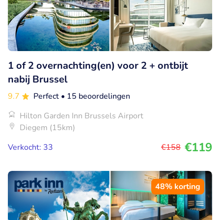
1 of 2 overnachting(en) voor 2 + ontbijt
nabij Brussel
9.7
Perfect
• 15 beoordelingen
Hilton Garden Inn Brussels Airport
Diegem (15km)
€119
Verkocht: 33
€158
48% korting