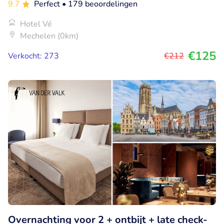
9.7
Perfect
• 179 beoordelingen
Hotel Vé
Mechelen (0km)
€125
Verkocht: 273
€212
Overnachting voor 2 + ontbijt + late check-