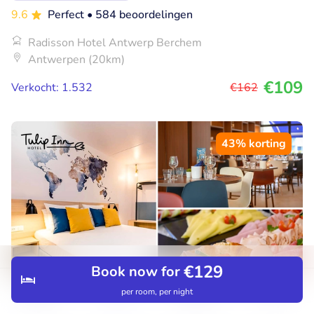
9.6
Perfect
• 584 beoordelingen
Radisson Hotel Antwerp Berchem
Antwerpen (20km)
€109
Verkocht: 1.532
€162
43% korting
€129
Book now for
per room, per night
Discover
Search
Bookings
Menu