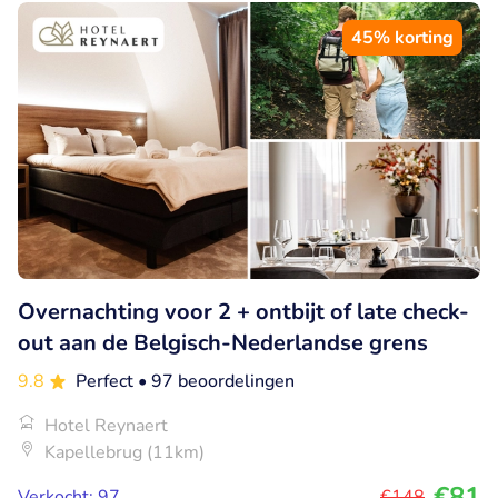
45% korting
Overnachting voor 2 + ontbijt of late check-
out aan de Belgisch-Nederlandse grens
9.8
Perfect
• 97 beoordelingen
Hotel Reynaert
Kapellebrug (11km)
€81
Verkocht: 97
€148