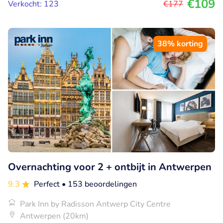
€109
Verkocht: 123
€177
38% korting
Overnachting voor 2 + ontbijt in Antwerpen
9.3
Perfect
• 153 beoordelingen
Park Inn by Radisson Antwerp City Centre
Antwerpen (20km)