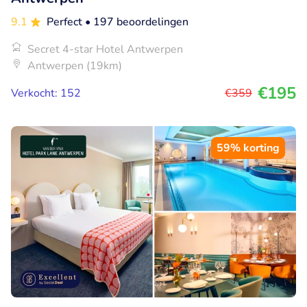
9.1
Perfect
• 197 beoordelingen
Secret 4-star Hotel Antwerpen
Antwerpen (19km)
€195
Verkocht: 152
€359
59% korting