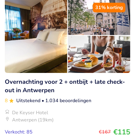
31% korting
Overnachting voor 2 + ontbijt + late check-
out in Antwerpen
8
Uitstekend
• 1.034 beoordelingen
De Keyser Hotel
Antwerpen (19km)
€115
Verkocht: 85
€167