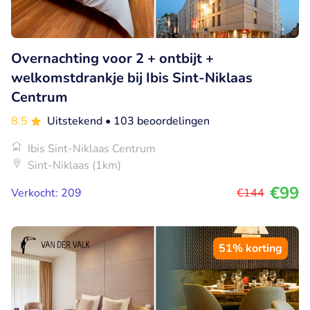
Overnachting voor 2 + ontbijt +
welkomstdrankje bij Ibis Sint-Niklaas
Centrum
8.5
Uitstekend
• 103 beoordelingen
Ibis Sint-Niklaas Centrum
Sint-Niklaas (1km)
€99
Verkocht: 209
€144
51% korting