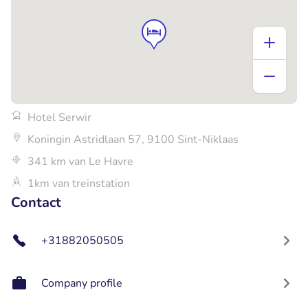
Hotel Serwir
Koningin Astridlaan 57, 9100 Sint-Niklaas
341 km van Le Havre
1km van treinstation
Contact
+31882050505
Company profile