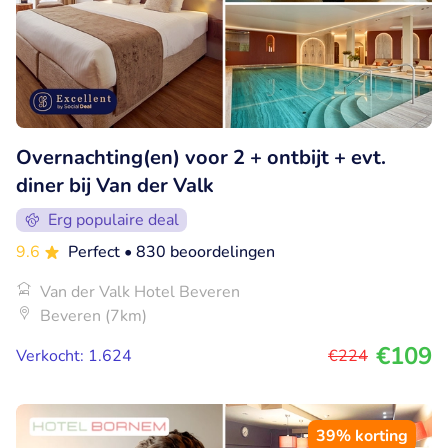
Overnachting(en) voor 2 + ontbijt + evt.
diner bij Van der Valk
Erg populaire deal
9.6
Perfect
• 830 beoordelingen
Van der Valk Hotel Beveren
Beveren (7km)
€109
Verkocht: 1.624
€224
39% korting