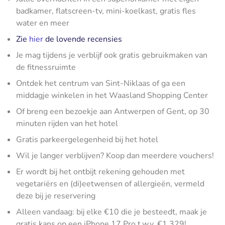
badkamer, flatscreen-tv, mini-koelkast, gratis fles
water en meer
Zie
hier
de lovende recensies
Je mag tijdens je verblijf ook gratis gebruikmaken van
de fitnessruimte
Ontdek het centrum van Sint-Niklaas of ga een
middagje winkelen in het Waasland Shopping Center
Of breng een bezoekje aan Antwerpen of Gent, op 30
minuten rijden van het hotel
Gratis parkeergelegenheid bij het hotel
Wil je langer verblijven? Koop dan meerdere vouchers!
Er wordt bij het ontbijt rekening gehouden met
vegetariërs en (di)eetwensen of allergieën, vermeld
deze bij je reservering
Alleen vandaag: bij elke €10 die je besteedt, maak je
gratis kans op een iPhone 17 Pro t.w.v. €1.329!