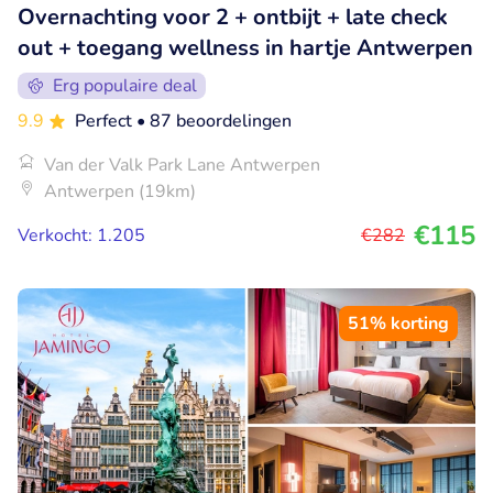
Overnachting voor 2 + ontbijt + late check
out + toegang wellness in hartje Antwerpen
Erg populaire deal
9.9
Perfect
• 87 beoordelingen
Van der Valk Park Lane Antwerpen
Antwerpen (19km)
€115
Verkocht: 1.205
€282
51% korting