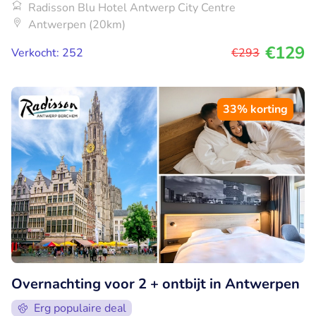
Radisson Blu Hotel Antwerp City Centre
Antwerpen (20km)
€129
Verkocht: 252
€293
33% korting
Overnachting voor 2 + ontbijt in Antwerpen
Erg populaire deal