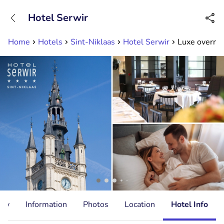
+31882050505
Hotel Serwir
Available until 23:00
Home
Hotels
Sint-Niklaas
Hotel Serwir
Luxe overnach
ity
Information
Photos
Location
Hotel Info