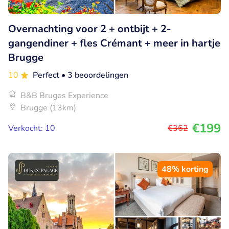
Overnachting voor 2 + ontbijt + 2-
gangendiner + fles Crémant + meer in hartje
Brugge
10
Perfect
• 3 beoordelingen
B&B Bruges Experience
Brugge (13km)
€199
Verkocht: 10
€362
48% korting