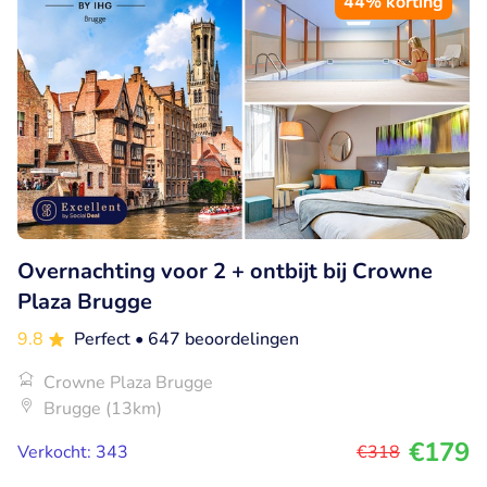
44% korting
Overnachting voor 2 + ontbijt bij Crowne
Plaza Brugge
9.8
Perfect
• 647 beoordelingen
Crowne Plaza Brugge
Brugge (13km)
€179
Verkocht: 343
€318