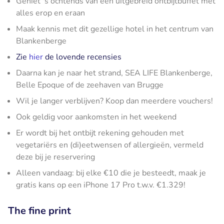
Geniet 's ochtends van een uitgebreid ontbijtbuffet met
alles erop en eraan
Maak kennis met dit gezellige hotel in het centrum van
Blankenberge
Zie
hier
de lovende recensies
Daarna kan je naar het strand, SEA LIFE Blankenberge,
Belle Epoque of de zeehaven van Brugge
Wil je langer verblijven? Koop dan meerdere vouchers!
Ook geldig voor aankomsten in het weekend
Er wordt bij het ontbijt rekening gehouden met
vegetariërs en (di)eetwensen of allergieën, vermeld
deze bij je reservering
Alleen vandaag: bij elke €10 die je besteedt, maak je
gratis kans op een iPhone 17 Pro t.w.v. €1.329!
The fine print