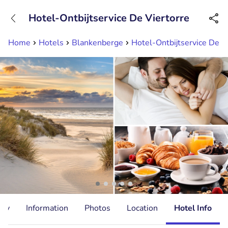
+31882050505
Hotel-Ontbijtservice De Viertorre
Available until 23:00
Home
Hotels
Blankenberge
Hotel-Ontbijtservice De V
ity
Information
Photos
Location
Hotel Info