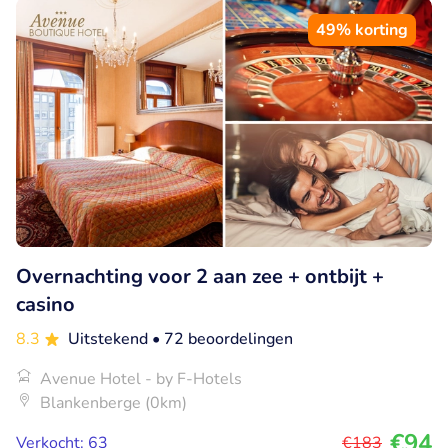
49% korting
Overnachting voor 2 aan zee + ontbijt +
casino
8.3
Uitstekend
• 72 beoordelingen
Avenue Hotel - by F-Hotels
Blankenberge (0km)
€94
Verkocht: 63
€183