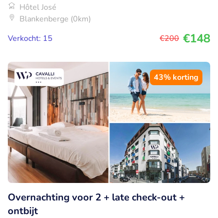
Hôtel José
Blankenberge (0km)
€148
Verkocht: 15
€200
43% korting
Overnachting voor 2 + late check-out +
ontbijt