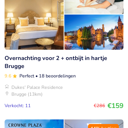
Overnachting voor 2 + ontbijt in hartje
Brugge
9.6
Perfect
• 18 beoordelingen
Dukes' Palace Residence
Brugge (13km)
€159
Verkocht: 11
€286