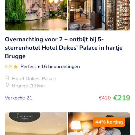
Overnachting voor 2 + ontbijt bij 5-
sterrenhotel Hotel Dukes’ Palace in hartje
Brugge
9.9
Perfect
• 16 beoordelingen
Hotel Dukes' Palace
Brugge (13km)
€219
Verkocht: 21
€420
44% korting