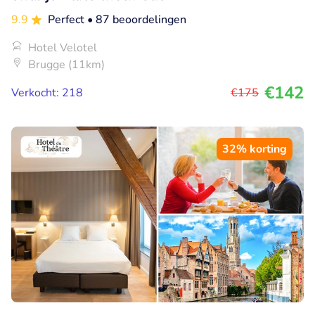
9.9
Perfect
• 87 beoordelingen
Hotel Velotel
Brugge (11km)
€142
Verkocht: 218
€175
32% korting