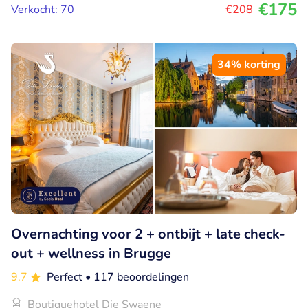
€175
Verkocht: 70
€208
34% korting
Overnachting voor 2 + ontbijt + late check-
out + wellness in Brugge
9.7
Perfect
• 117 beoordelingen
Boutiquehotel Die Swaene