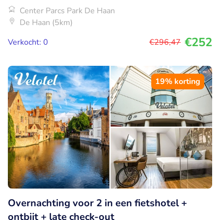
Center Parcs Park De Haan
De Haan (5km)
€252
Verkocht: 0
€296
,47
19% korting
Overnachting voor 2 in een fietshotel +
ontbijt + late check-out