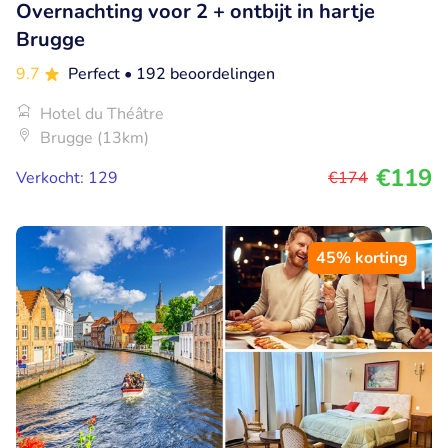
Overnachting voor 2 + ontbijt in hartje
Brugge
9.7
Perfect
• 192 beoordelingen
Hotel du Théâtre
Brugge (13km)
€119
Verkocht: 129
€174
45% korting