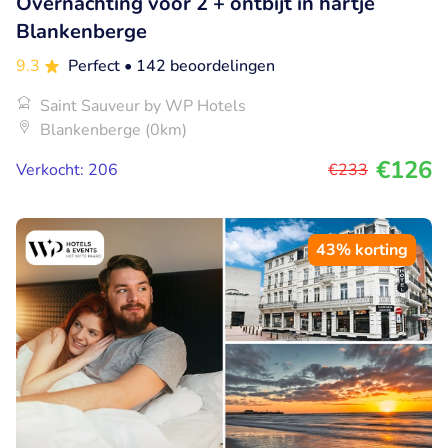
Overnachting voor 2 + ontbijt in hartje
Blankenberge
9.3
Perfect
• 142 beoordelingen
Saint Sauveur by WP Hotels
Blankenberge (0km)
€126
Verkocht: 206
€233
43% korting