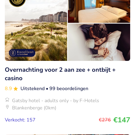
Overnachting voor 2 aan zee + ontbijt +
casino
8.9
Uitstekend
• 99 beoordelingen
Gatsby hotel - adults only - by F-Hotels
Blankenberge (0km)
€147
Verkocht: 157
€276