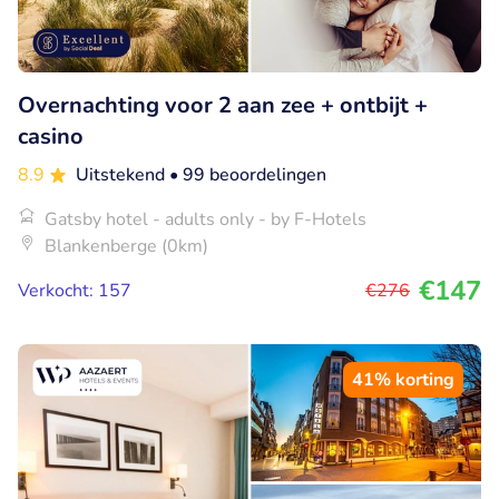
Overnachting voor 2 aan zee + ontbijt +
casino
8.9
Uitstekend
• 99 beoordelingen
Gatsby hotel - adults only - by F-Hotels
Blankenberge (0km)
€147
Verkocht: 157
€276
41% korting