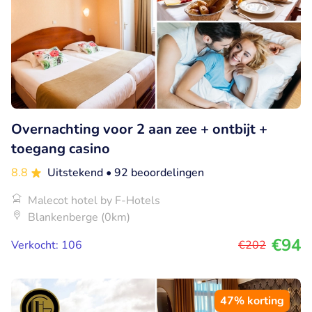
Overnachting voor 2 aan zee + ontbijt +
toegang casino
8.8
Uitstekend
• 92 beoordelingen
Malecot hotel by F-Hotels
Blankenberge (0km)
€94
Verkocht: 106
€202
47% korting